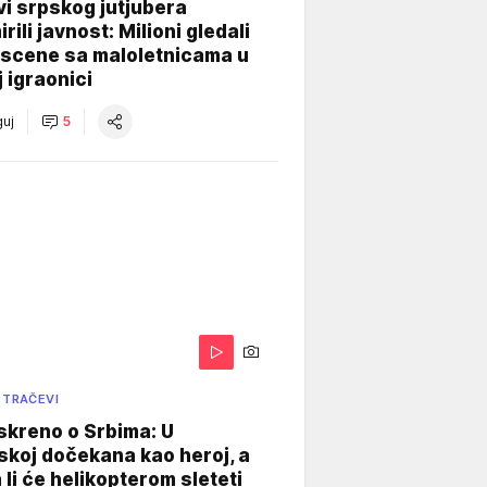
i srpskog jutjubera
rili javnost: Milioni gledali
 scene sa maloletnicama u
j igraonici
uj
5
 TRAČEVI
skreno o Srbima: U
koj dočekana kao heroj, a
 li će helikopterom sleteti