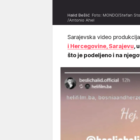
Halid Bešlić
Foto: MONDO/Stefan Sto
/Antonio Ahel
Sarajevska video produkcija
i Hercegovine, Sarajevu
, 
što je podeljeno i na nje