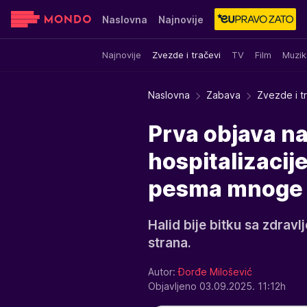
Naslovna
Najnovije
Najnovije
Zvezde i tračevi
TV
Film
Muzik
Sensa
Stvar ukusa
Yumama
Naslovna
Zabava
Zvezde i t
Prva objava na
hospitalizacij
pesma mnoge r
Halid bije bitku sa zdrav
strana.
Autor:
Đorđe Milošević
Objavljeno 03.09.2025. 11:12h