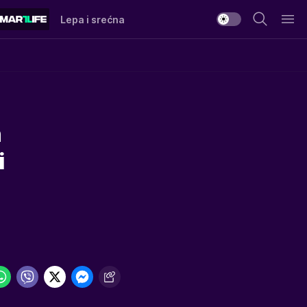
Lepa i srećna
n
i