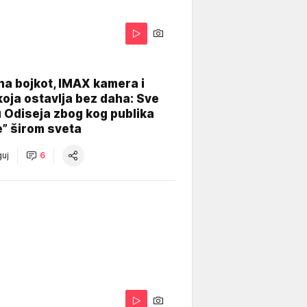
na bojkot, IMAX kamera i
koja ostavlja bez daha: Sve
u Odiseja zbog kog publika
e” širom sveta
uj
6