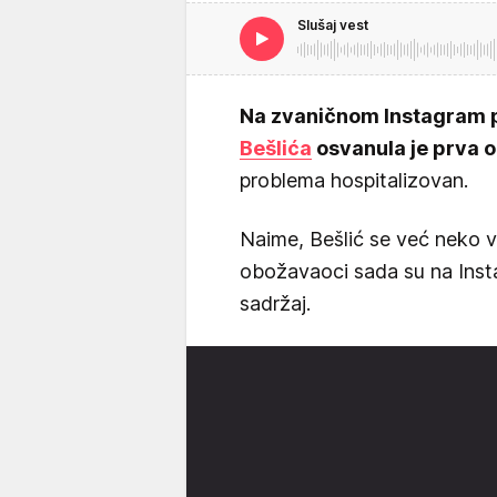
Slušaj vest
Na zvaničnom Instagram 
Bešlića
osvanula je prva 
problema hospitalizovan.
Naime, Bešlić se već neko vr
obožavaoci sada su na Insta
sadržaj.