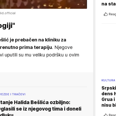
na sta
d.official
Reag
giji"
šlić je prebačen na kliniku za
trenutno prima terapiju
. Njegove
novi uputili su mu veliku podršku u ovim
KULTURA
Srpski
dens h
VEZDE I TRAČEVI
Grua i
tanje Halida Bešlića ozbiljno:
nisu b
glasili se iz njegovog tima i doneli
dluku
Reag