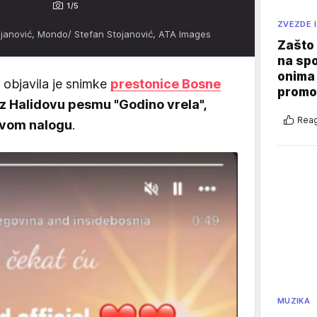
1/5
ZVEZDE I
janović, Mondo/ Stefan Stojanović, ATA Images
Zašto 
na sp
onima 
 objavila je snimke
prestonice Bosne
promo
uz Halidovu pesmu "Godino vrela",
Reag
govom nalogu
.
MUZIKA