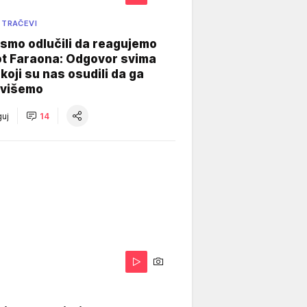
 TRAČEVI
smo odlučili da reagujemo
ot Faraona: Odgovor svima
koji su nas osudili da ga
višemo
uj
14