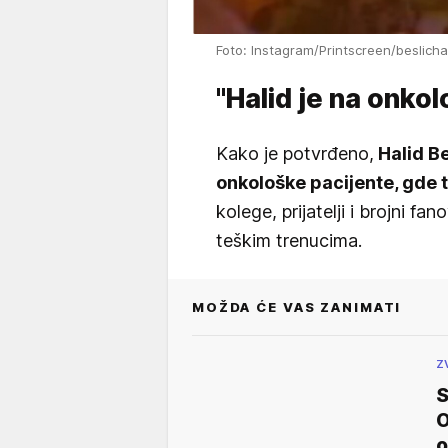
Foto: Instagram/Printscreen/beslichali
"Halid je na onkolo
Kako je potvrđeno,
Halid Be
onkološke pacijente, gde 
kolege, prijatelji i brojni fa
teškim trenucima.
MOŽDA ĆE VAS ZANIMATI
Z
S
O
o