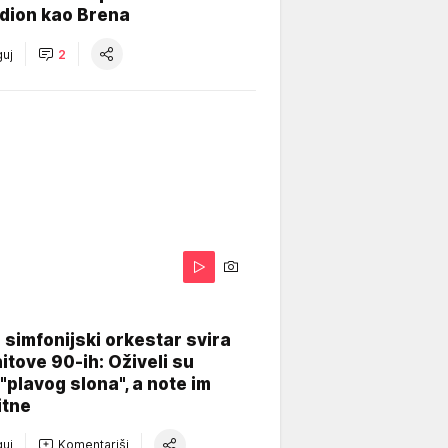
dion kao Brena
uj
2
 simfonijski orkestar svira
itove 90-ih: Oživeli su
 "plavog slona", a note im
itne
uj
Komentariši