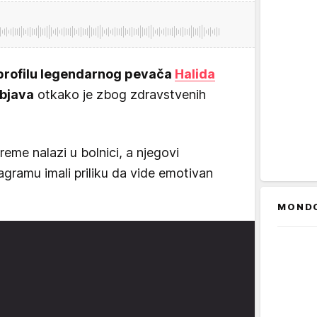
profilu legendarnog pevača
Halida
objava
otkako je zbog zdravstvenih
eme nalazi u bolnici, a njegovi
gramu imali priliku da vide emotivan
MOND