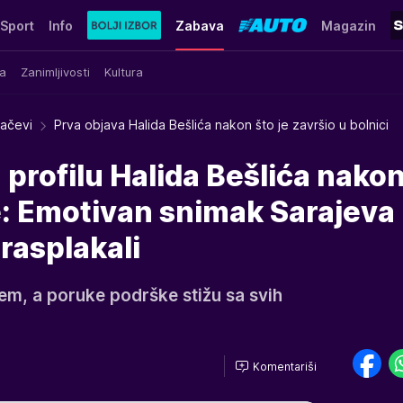
Sport
Info
Zabava
Magazin
a
Zanimljivosti
Kultura
račevi
Prva objava Halida Bešlića nakon što je završio u bolnici
 profilu Halida Bešlića nako
e: Emotivan snimak Sarajeva 
asplakali
ljem, a poruke podrške stižu sa svih
Komentariši