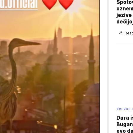
Spotov
uznemi
jezive
dečijo
Reag
ZVEZDE I
Dara i
Bugars
evo da