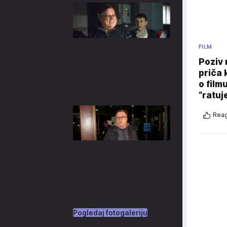
FILM
Poziv 
priča 
o film
“ratuj
Reag
Pogledaj fotogaleriju