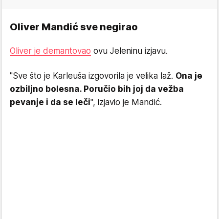
Oliver Mandić sve negirao
Oliver je demantovao
ovu Jeleninu izjavu.
"Sve što je Karleuša izgovorila je velika laž.
Ona je
ozbiljno bolesna. Poručio bih joj da vežba
pevanje i da se leči
", izjavio je Mandić.