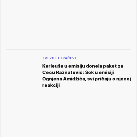
ZVEZDE I TRAČEVI
Karleuša u emisiju donela paket za
Cecu Ražnatović: Šok u emisiji
Ognjena Amidžića, svi pričaju o njenoj
reakciji