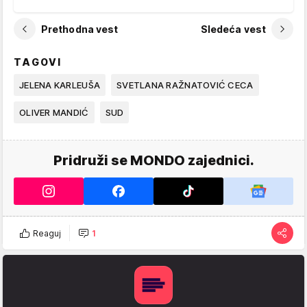
Prethodna vest
Sledeća vest
TAGOVI
JELENA KARLEUŠA
SVETLANA RAŽNATOVIĆ CECA
OLIVER MANDIĆ
SUD
Pridruži se MONDO zajednici.
Reaguj
1