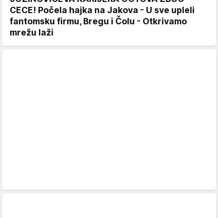
CECE! Počela hajka na Jakova - U sve upleli
fantomsku firmu, Bregu i Čolu - Otkrivamo
mrežu laži