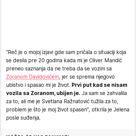
"Reč je o mojoj izjavi gde sam pričala o situaciji koja
se desila pre 20 godina kada mi je Oliver Mandić
preneo saznanja da ne treba da se vozim sa
Zoranom Davidovićem
, jer se sprema njegovo
ubistvo i spasao mi je život.
Prvi put kad se nisam
vozila sa Zoranom, ubijen je.
Ja sam se zahvalila
za to, ali me je Svetlana Ražnatović tužila za to,
problem je što je moj život spasen", otkrila je Jelena
posle suđenja.