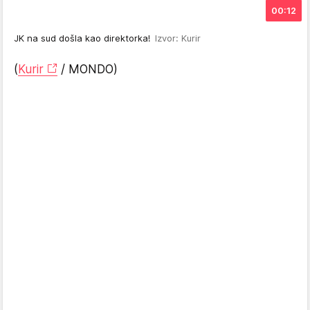
00:12
JK na sud došla kao direktorka!
Izvor: Kurir
(
Kurir
/ MONDO)