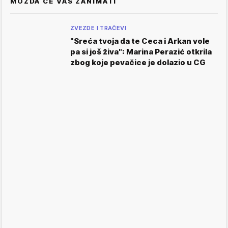
MOŽDA ĆE VAS ZANIMATI
ZVEZDE I TRAČEVI
"Sreća tvoja da te Ceca i Arkan vole
pa si još živa": Marina Perazić otkrila
zbog koje pevačice je dolazio u CG