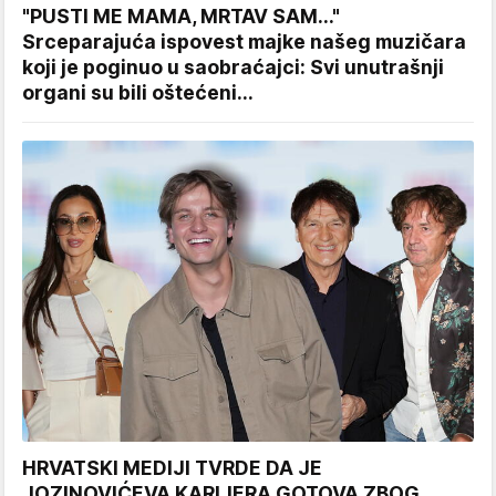
"PUSTI ME MAMA, MRTAV SAM..."
Srceparajuća ispovest majke našeg muzičara
koji je poginuo u saobraćajci: Svi unutrašnji
organi su bili oštećeni...
HRVATSKI MEDIJI TVRDE DA JE
JOZINOVIĆEVA KARIJERA GOTOVA ZBOG