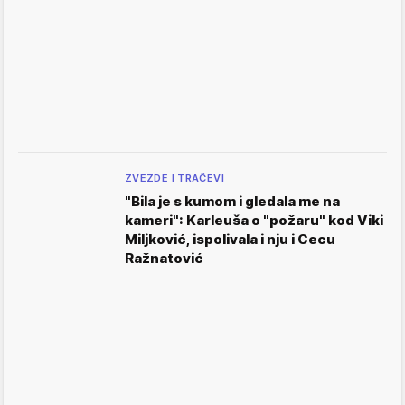
ZVEZDE I TRAČEVI
"Bila je s kumom i gledala me na
kameri": Karleuša o "požaru" kod Viki
Miljković, ispolivala i nju i Cecu
Ražnatović