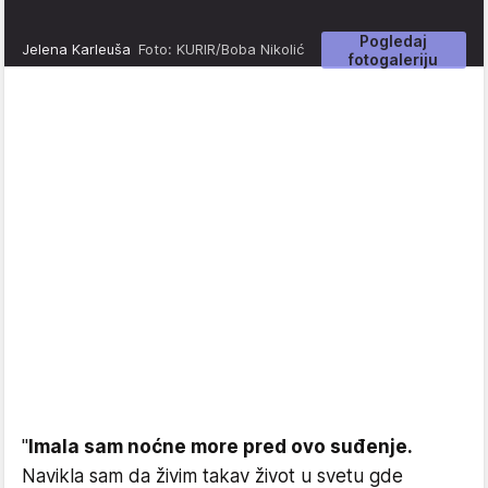
Pogledaj
Jelena Karleuša
Foto: KURIR/Boba Nikolić
fotogaleriju
"
Imala sam noćne more pred ovo suđenje.
Navikla sam da živim takav život u svetu gde