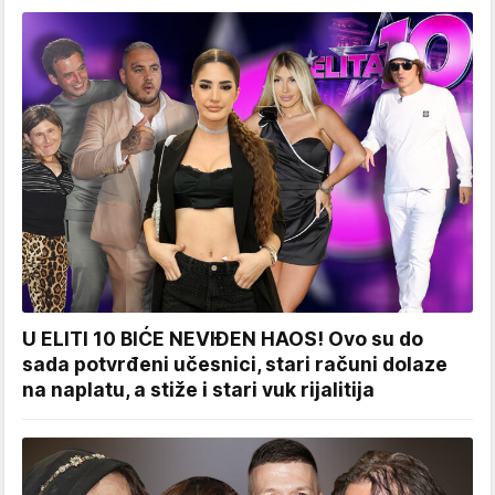
U ELITI 10 BIĆE NEVIĐEN HAOS! Ovo su do
sada potvrđeni učesnici, stari računi dolaze
na naplatu, a stiže i stari vuk rijalitija