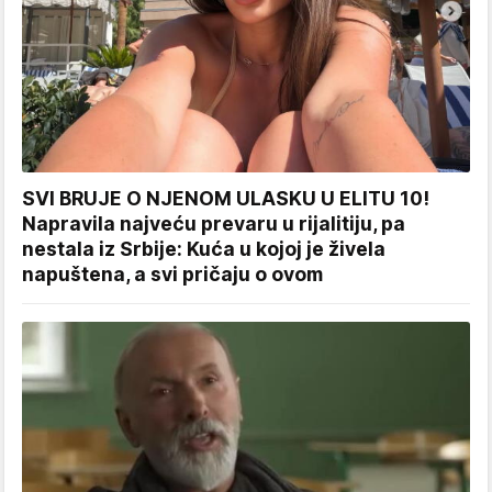
SVI BRUJE O NJENOM ULASKU U ELITU 10!
Napravila najveću prevaru u rijalitiju, pa
nestala iz Srbije: Kuća u kojoj je živela
napuštena, a svi pričaju o ovom