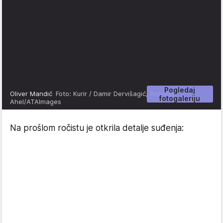
Pogledaj
Oliver Mandić
Foto: Kurir / Damir Dervišagić, Antonio
fotogaleriju
Ahel/ATAImages
Na prošlom ročistu je otkrila detalje suđenja: