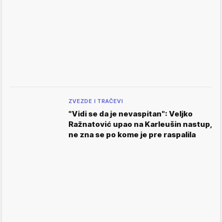
ZVEZDE I TRAČEVI
"Vidi se da je nevaspitan": Veljko
Ražnatović upao na Karleušin nastup,
ne zna se po kome je pre raspalila