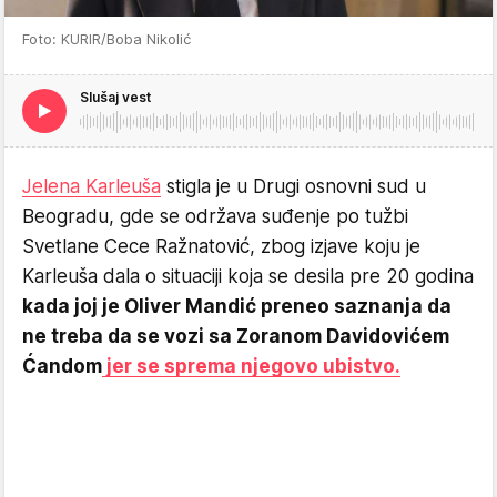
Foto: KURIR/Boba Nikolić
Slušaj vest
Jelena Karleuša
stigla je u Drugi osnovni sud u
Beogradu, gde se održava suđenje po tužbi
Svetlane Cece Ražnatović, zbog izjave koju je
Karleuša dala o situaciji koja se desila pre 20 godina
kada joj je Oliver Mandić preneo saznanja da
ne treba da se vozi sa Zoranom Davidovićem
Ćandom
jer se sprema njegovo ubistvo.