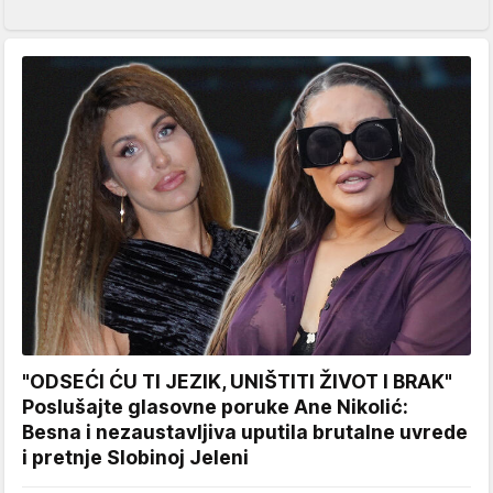
"ODSEĆI ĆU TI JEZIK, UNIŠTITI ŽIVOT I BRAK"
Poslušajte glasovne poruke Ane Nikolić:
Besna i nezaustavljiva uputila brutalne uvrede
i pretnje Slobinoj Jeleni