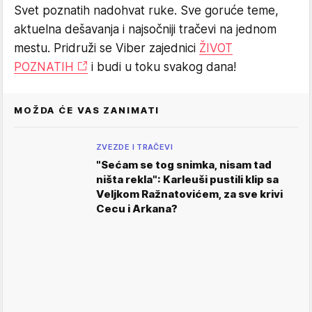
Svet poznatih nadohvat ruke. Sve goruće teme,
aktuelna dešavanja i najsočniji tračevi na jednom
mestu. Pridruži se Viber zajednici
ŽIVOT
POZNATIH
i budi u toku svakog dana!
MOŽDA ĆE VAS ZANIMATI
ZVEZDE I TRAČEVI
"Sećam se tog snimka, nisam tad
ništa rekla": Karleuši pustili klip sa
Veljkom Ražnatovićem, za sve krivi
Cecu i Arkana?