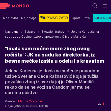
Naslovna
Najnovije
Sport
Info
Naslovna
Zabava
Zvezde i tračevi
Jelena Karleuša na
sudu zbog Cecine tužbe o upozorenju Olivera Mandića
"Imala sam noćne more zbog ovog
ročišta": JK na sudu ko direktorka, iz
besne mečke izašla u odelu i s kravatom
Jelena Karleuša je došla na suđenje povodom
tužbe Svetlane Cece Ražnatović koja je tužila
pevačicu zbog izjave da joj je Oliver Mandić
rekao da se ne vozi sa Ćandom jer mu se
sprema ubistvo
Prenosi:
Marina Cvetković
1
Objavljeno 28.10.2025. 13:51h