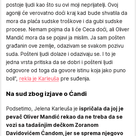
postoje ljudi kao što su ovi moji neprijatelji. Ovoj
agoniji će verovatno doći kraj kad bude shvatila da
mora da plaća sudske troškove i da gubi sudske
procese. Nemam pojma da li će Ceca doći, ali Oliver
Mandić mora da se pojavi ja mislim. Ja sam pošten
građanin ove zemlje, odazivam se svakom pozivu
suda. Pošteni ljudi dolaze i odazivaju se. I to je
jedna vrsta pritiska da se dobri i pošteni ljudi
odgovore od toga da govore istinu koja jako puno
boli",
rekla je Karleuša
pre suđenja.
Na sud zbog izjave o Ćandi
Podsetimo, Jelena Karleuša je
ispričala da joj je
pevač Oliver Mandić rekao da ne treba da se
vozi sa tadašnjim dečkom Zoranom
Davidovićem Ćandom, jer se sprema njegovo