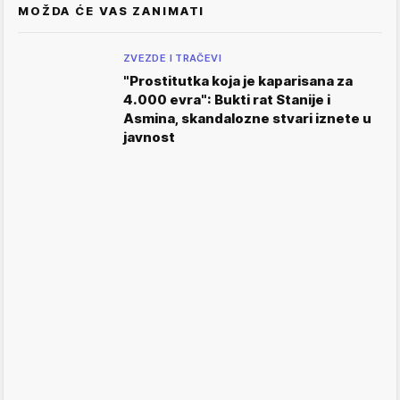
MOŽDA ĆE VAS ZANIMATI
ZVEZDE I TRAČEVI
"Prostitutka koja je kaparisana za
4.000 evra": Bukti rat Stanije i
Asmina, skandalozne stvari iznete u
javnost