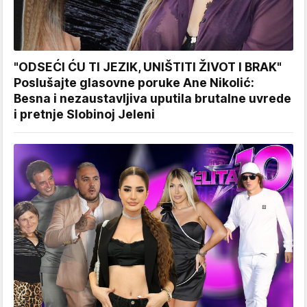
"ODSEĆI ĆU TI JEZIK, UNIŠTITI ŽIVOT I BRAK"
Poslušajte glasovne poruke Ane Nikolić:
Besna i nezaustavljiva uputila brutalne uvrede
i pretnje Slobinoj Jeleni