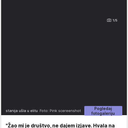
1/5
Pogledaj
stanija ušla u elitu
Foto: Pink scereenshot
fotogaleriju
"Žao mi je društvo, ne dajem izjave. Hvala na