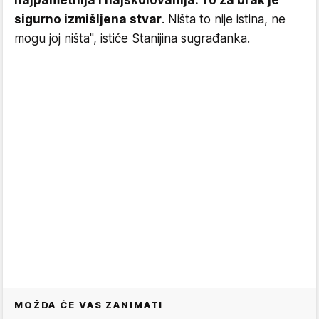
najpametnija i najškolovanija. To za brak je
sigurno izmišljena stvar
. Ništa to nije istina, ne
mogu joj ništa", ističe Stanijina sugrađanka.
MOŽDA ĆE VAS ZANIMATI