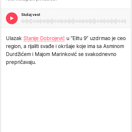
Slušaj vest
Ulazak
Stanije Dobrojević
u “Elitu 9” uzdrmao je ceo
region, a rijaliti svađe i okršaje koje ima sa Asminom
Durdžićem i Majom Marinković se svakodnevno
prepričavaju.