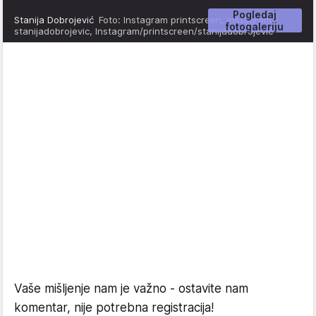
Pogledaj
Stanija Dobrojević
Foto: Instagram printscreen, Instagram/
fotogaleriju
stanijadobrojevic, Instagram/printscreen/stanijadobrojevic
Vaše mišljenje nam je važno - ostavite nam
komentar, nije potrebna registracija!