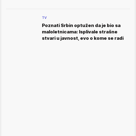
TV
Poznati Srbin optužen da je bio sa
maloletnicama: Isplivale strašne
stvari u javnost, evo o kome se radi