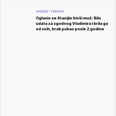
ZVEZDE I TRAČEVI
Oglasio se Stanijin bivši muž: Bila
udata za zgodnog Vladimira i krila ga
od svih, brak pukao posle 2 godine