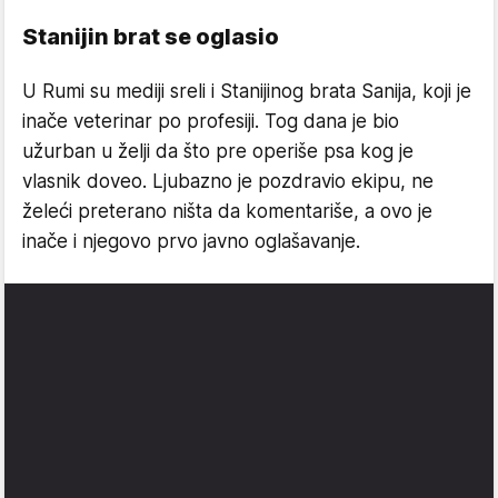
Stanijin brat se oglasio
U Rumi su mediji sreli i Stanijinog brata Sanija, koji je
inače veterinar po profesiji. Tog dana je bio
užurban u želji da što pre operiše psa kog je
vlasnik doveo. Ljubazno je pozdravio ekipu, ne
želeći preterano ništa da komentariše, a ovo je
inače i njegovo prvo javno oglašavanje.