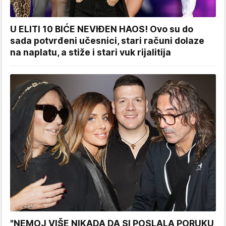
U ELITI 10 BIĆE NEVIĐEN HAOS! Ovo su do
sada potvrđeni učesnici, stari računi dolaze
na naplatu, a stiže i stari vuk rijalitija
"NEMOJ VIŠE NIKADA DA SI POSLALA PORUKU