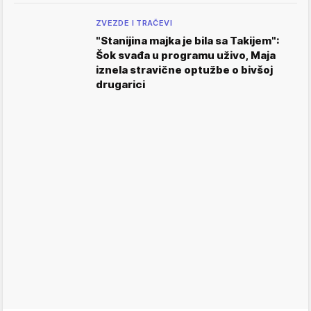
ZVEZDE I TRAČEVI
"Stanijina majka je bila sa Takijem":
Šok svađa u programu uživo, Maja
iznela stravične optužbe o bivšoj
drugarici