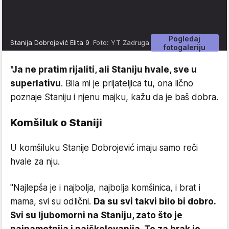
Pogledaj
Stanija Dobrojević Elita 9
Foto: YT Zadruga
fotogaleriju
"Ja ne pratim rijaliti, ali Staniju hvale, sve u
superlativu
. Bila mi je prijateljica tu, ona lično
poznaje Staniju i njenu majku, kažu da je baš dobra.
Komšiluk o Staniji
U komšiluku Stanije Dobrojević imaju samo reči
hvale za nju.
"Najlepša je i najbolja, najbolja komšinica, i brat i
mama, svi su odlični.
Da su svi takvi bilo bi dobro.
Svi su ljubomorni na Staniju, zato što je