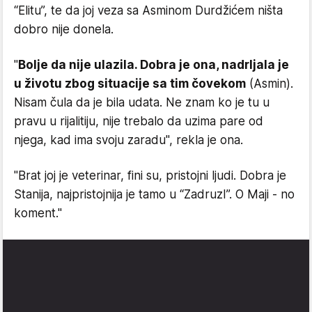
“Elitu”, te da joj veza sa Asminom Durdžićem ništa
dobro nije donela.
"
Bolje da nije ulazila. Dobra je ona, nadrljala je
u životu zbog situacije sa tim čovekom
(Asmin).
Nisam čula da je bila udata. Ne znam ko je tu u
pravu u rijalitiju, nije trebalo da uzima pare od
njega, kad ima svoju zaradu", rekla je ona.
"Brat joj je veterinar, fini su, pristojni ljudi. Dobra je
Stanija, najpristojnija je tamo u “ZadruzI”. O Maji - no
koment."