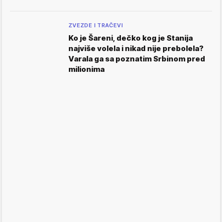
ZVEZDE I TRAČEVI
Ko je Šareni, dečko kog je Stanija
najviše volela i nikad nije prebolela?
Varala ga sa poznatim Srbinom pred
milionima