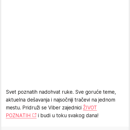
Svet poznatih nadohvat ruke. Sve goruće teme,
aktuelna dešavanja i najsočniji tračevi na jednom
mestu. Pridruži se Viber zajednici
ŽIVOT
POZNATIH
i budi u toku svakog dana!