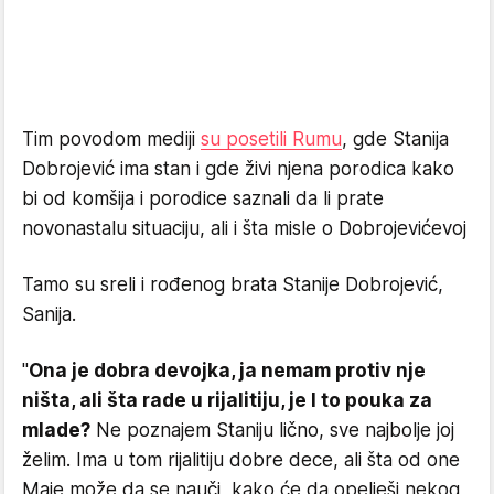
Tim povodom mediji
su posetili Rumu
, gde Stanija
Dobrojević ima stan i gde živi njena porodica kako
bi od komšija i porodice saznali da li prate
novonastalu situaciju, ali i šta misle o Dobrojevićevoj
Tamo su sreli i rođenog brata Stanije Dobrojević,
Sanija.
"
Ona je dobra devojka, ja nemam protiv nje
ništa, ali šta rade u rijalitiju, je l to pouka za
mlade?
Ne poznajem Staniju lično, sve najbolje joj
želim. Ima u tom rijalitiju dobre dece, ali šta od one
Maje može da se nauči, kako će da opelješi nekog