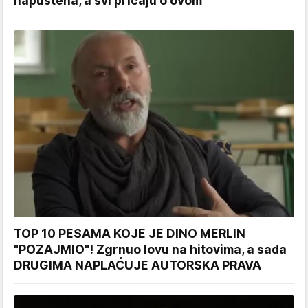
napuštena, a svi pričaju o ovom
TOP 10 PESAMA KOJE JE DINO MERLIN
"POZAJMIO"! Zgrnuo lovu na hitovima, a sada
DRUGIMA NAPLAĆUJE AUTORSKA PRAVA