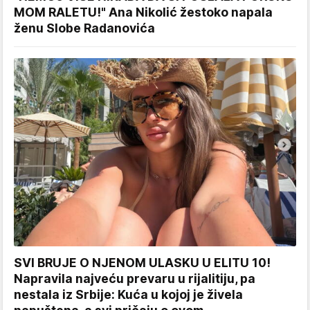
MOM RALETU!" Ana Nikolić žestoko napala
ženu Slobe Radanovića
SVI BRUJE O NJENOM ULASKU U ELITU 10!
Napravila najveću prevaru u rijalitiju, pa
nestala iz Srbije: Kuća u kojoj je živela