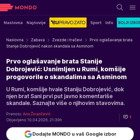
Naslovna
Najnovije
Sport
Info
Naslovna
Zabava
Zvezde i tračevi
Prvo oglašavanje brata
Stanije Dobrojević nakon skandala sa Asminom
Prvo oglašavanje brata Stanije
Dobrojević: Usnimljen u Rumi, komšije
progovorile o skandalima sa Asminom
U Rumi, komšije hvale Staniju Dobrojević, dok
njen brat Sani prvi put javno komentariše
skandale. Saznajte više o njihovim stavovima.
Prenosi:
Ana Živančević
1
Objavljeno 10.04.2026. 21:39h
Dodajte MONDO u vaš Google izbor