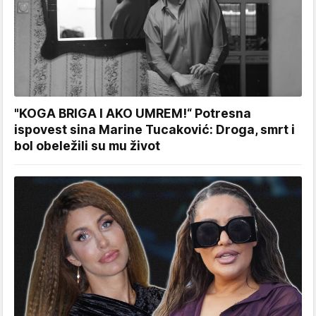
"KOGA BRIGA I AKO UMREM!“ Potresna
ispovest sina Marine Tucaković: Droga, smrt i
bol obeležili su mu život