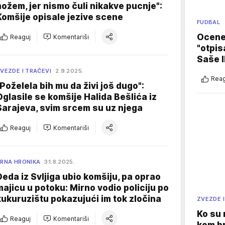
nožem, jer nismo čuli nikakve pucnje":
Komšije opisale jezive scene
FUDBAL
Ocene 
Reaguj
Komentariši
"otpis
Saše I
VEZDE I TRAČEVI
2.9.2025.
Reag
"Poželela bih mu da živi još dugo":
Oglasile se komšije Halida Bešlića iz
Sarajeva, svim srcem su uz njega
Reaguj
Komentariši
RNA HRONIKA
31.8.2025.
Deda iz Svljiga ubio komšiju, pa oprao
majicu u potoku: Mirno vodio policiju po
kukuruzištu pokazujući im tok zločina
ZVEZDE I
Ko su
Reaguj
Komentariši