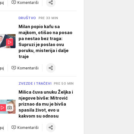
uj
Komentariši
DRUŠTVO
PRE 33 MIN
Milan popio kafu sa
majkom, otišao na posao
pa nestao bez traga:
Supruzi je poslao ovu
poruku, misterija i dalje
traje
uj
Komentariši
ZVEZDE I TRAČEVI
PRE 50 MIN
Milica čuva unuku Željka i
njegove bivše: Mitrović
priznao da mu je bivša
spasila život, evo u
kakvom su odnosu
uj
Komentariši