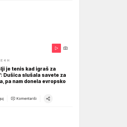
RE 4 H
lji je tenis kad igraš za
": Dušica slušala savete za
a, pa nam donela evropsko
uj
Komentariši