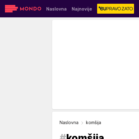
Naslovna
Najnovije
Sensa
Stvar ukusa
Yumama
Naslovna
komšija
#
komšija