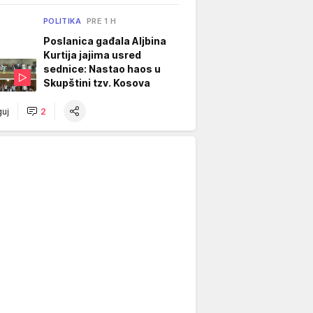
POLITIKA
PRE 1 H
Poslanica gađala Aljbina
Kurtija jajima usred
sednice: Nastao haos u
Skupštini tzv. Kosova
uj
2