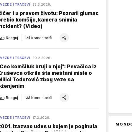
VEZDE I TRAČEVI
23.3.2026.
Ričer i u pravom životu: Poznati glumac
prebio komšiju, kamera snimila
incident? (Video)
Reaguj
Komentariši
VEZDE I TRAČEVI
20.2.2026.
"Ceo komšiluk bruji o njoj": Pevačica iz
Kruševca otkrila šta meštani misle o
Milici Todorović zbog veze sa
oženjenim
Reaguj
Komentariši
VEZDE I TRAČEVI
17.2.2026.
MOND
2001. izazvao udes u kojem je poginula