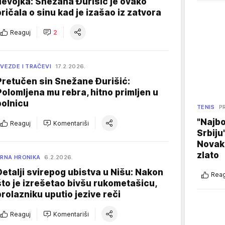
devojka: Snežana Đurišić je ovako
pričala o sinu kad je izašao iz zatvora
Reaguj
2
VEZDE I TRAČEVI
17.2.2026.
Pretučen sin Snežane Đurišić:
Polomljena mu rebra, hitno primljen u
bolnicu
TENIS
P
"Najbo
Reaguj
Komentariši
Srbiju
Novak
zlato
RNA HRONIKA
6.2.2026.
Detalji svirepog ubistva u Nišu: Nakon
Reag
što je izrešetao bivšu rukometašicu,
prolazniku uputio jezive reči
Reaguj
Komentariši