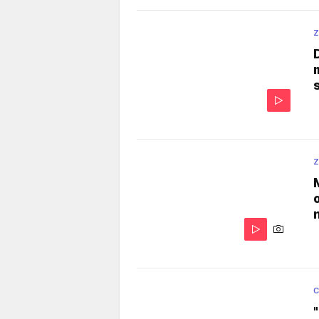
Z
Z
C