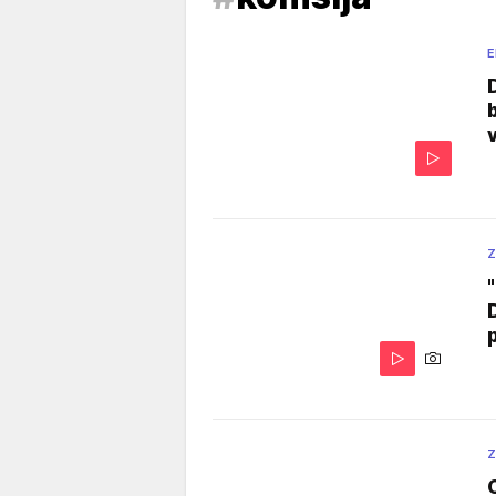
E
Z
Z