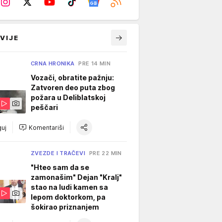
VIJE
CRNA HRONIKA
PRE 14 MIN
Vozači, obratite pažnju:
Zatvoren deo puta zbog
požara u Deliblatskoj
peščari
uj
Komentariši
ZVEZDE I TRAČEVI
PRE 22 MIN
"Hteo sam da se
zamonašim" Dejan "Kralj"
stao na ludi kamen sa
lepom doktorkom, pa
šokirao priznanjem