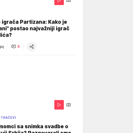
igrača Partizana: Kako je
ani" postao najvažniji igrač
lića?
uj
9
 TRAČEVI
 momci sa snimka svadbe o