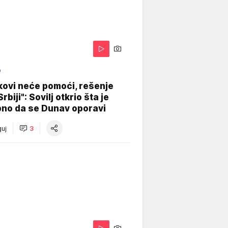
O
kovi neće pomoći, rešenje
Srbiji": Sovilj otkrio šta je
bno da se Dunav oporavi
uj
3