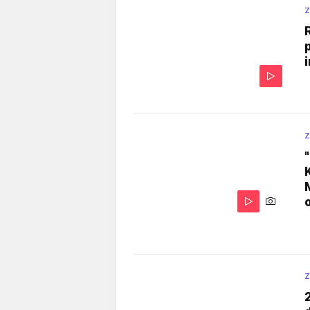
Z
Z
Z