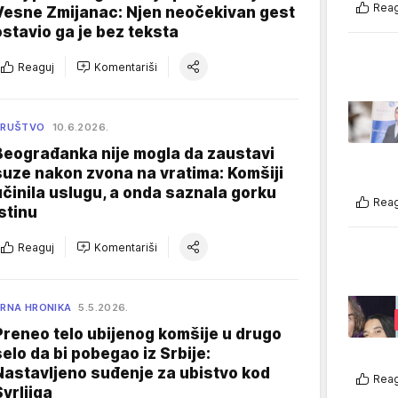
Reag
Vesne Zmijanac: Njen neočekivan gest
ostavio ga je bez teksta
Reaguj
Komentariši
DRUŠTVO
10.6.2026.
Beograđanka nije mogla da zaustavi
suze nakon zvona na vratima: Komšiji
učinila uslugu, a onda saznala gorku
Reag
istinu
Reaguj
Komentariši
RNA HRONIKA
5.5.2026.
Preneo telo ubijenog komšije u drugo
selo da bi pobegao iz Srbije:
Nastavljeno suđenje za ubistvo kod
Reag
Svrljiga