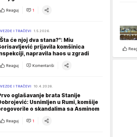
Reaguj
1
VEZDE I TRAČEVI
1.5.2026.
"Šta će njoj dva stana?": Miu
Borisavljević prijavila komšinica
Reag
inspekciji, napravila haos u zgradi
Reaguj
Komentariši
VEZDE I TRAČEVI
10.4.2026.
Prvo oglašavanje brata Stanije
Dobrojević: Usnimljen u Rumi, komšije
progovorile o skandalima sa Asminom
Reaguj
1