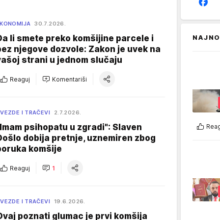
KONOMIJA
30.7.2026.
Da li smete preko komšijine parcele i
NAJNO
bez njegove dozvole: Zakon je uvek na
vašoj strani u jednom slučaju
Reaguj
Komentariši
VEZDE I TRAČEVI
2.7.2026.
"Imam psihopatu u zgradi": Slaven
Reag
Došlo dobija pretnje, uznemiren zbog
poruka komšije
Reaguj
1
VEZDE I TRAČEVI
19.6.2026.
Ovaj poznati glumac je prvi komšija