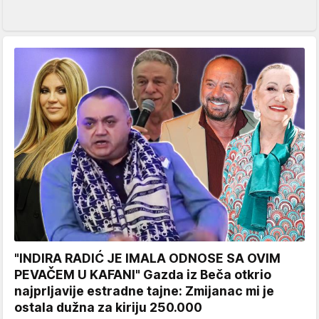
"INDIRA RADIĆ JE IMALA ODNOSE SA OVIM
PEVAČEM U KAFANI" Gazda iz Beča otkrio
najprljavije estradne tajne: Zmijanac mi je
ostala dužna za kiriju 250.000