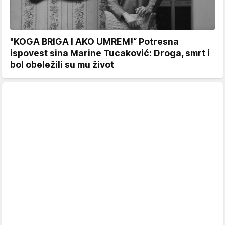
"KOGA BRIGA I AKO UMREM!“ Potresna
ispovest sina Marine Tucaković: Droga, smrt i
bol obeležili su mu život