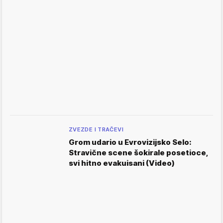
ZVEZDE I TRAČEVI
Grom udario u Evrovizijsko Selo:
Stravične scene šokirale posetioce,
svi hitno evakuisani (Video)