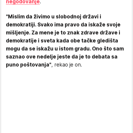
negodovanje
.
"Mislim da živimo u slobodnoj državi i
demokratiji. Svako ima pravo da iskaže svoje
mišljenje. Za mene je to znak zdrave države i
demokratije i sveta kada obe tačke gledišta
mogu da se iskažu u istom gradu. Ono što sam
saznao ove nedelje jeste da je to debata sa
puno poštovanja"
, rekao je on.