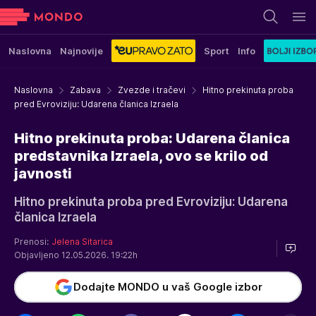
Naslovna
Najnovije
Sport
Info
Naslovna
Zabava
Zvezde i tračevi
Hitno prekinuta proba
pred Evroviziju: Udarena članica Izraela
Hitno prekinuta proba: Udarena članica
predstavnika Izraela, ovo se krilo od
javnosti
Hitno prekinuta proba pred Evroviziju: Udarena
članica Izraela
Prenosi:
Jelena Sitarica
Objavljeno 12.05.2026. 19:22h
Dodajte MONDO u vaš Google izbor