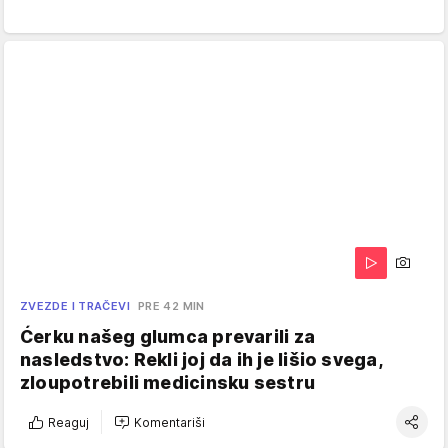
ZVEZDE I TRAČEVI
PRE 42 MIN
Ćerku našeg glumca prevarili za
nasledstvo: Rekli joj da ih je lišio svega,
zloupotrebili medicinsku sestru
Reaguj
Komentariši