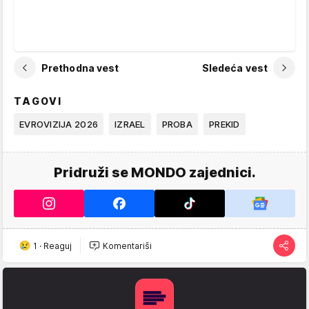
Prethodna vest
Sledeća vest
TAGOVI
EVROVIZIJA 2026
IZRAEL
PROBA
PREKID
Pridruži se MONDO zajednici.
1
·
Reaguj
Komentariši