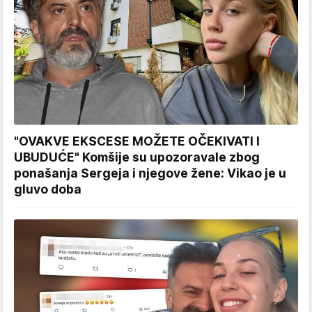
"OVAKVE EKSCESE MOŽETE OČEKIVATI I
UBUDUĆE" Komšije su upozoravale zbog
ponašanja Sergeja i njegove žene: Vikao je u
gluvo doba