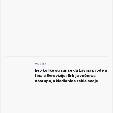
MUZIKA
Evo kolike su šanse da Lavina prođe u
finale Evrovizije: Srbija večeras
nastupa, a kladionice rekle svoje