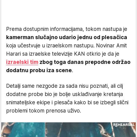
Prema dostupnim informacijama, tokom nastupa je
kamerman slučajno udario jednu od plesačica
koja učestvuje u izraelskom nastupu. Novinar Amit
Harari sa izraelske televizije KAN otkrio je da je
izraelski tim
zbog toga danas prepodne održao
dodatnu probu iza scene
.
Detalji same nezgode za sada nisu poznati, ali cilj
dodatne probe bio je bolje usklađivanje kretanja
snimateljske ekipe i plesača kako bi se izbegli slični
problemi tokom prenosa uživo.