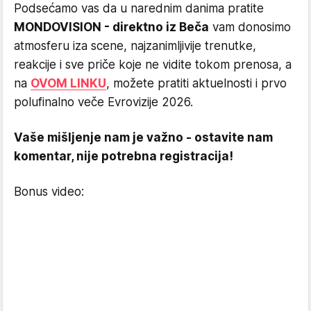
Podsećamo vas da u narednim danima pratite
MONDOVISION - direktno iz Beča
vam donosimo
atmosferu iza scene, najzanimljivije trenutke,
reakcije i sve priče koje ne vidite tokom prenosa, a
na
OVOM LINKU
, možete pratiti aktuelnosti i prvo
polufinalno veče Evrovizije 2026.
Vaše mišljenje nam je važno - ostavite nam
komentar, nije potrebna registracija!
Bonus video: