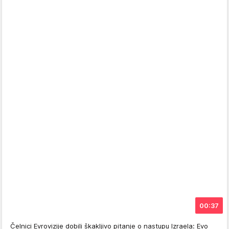
00:37
Čelnici Evrovizije dobili škakljivo pitanje o nastupu Izraela: Evo