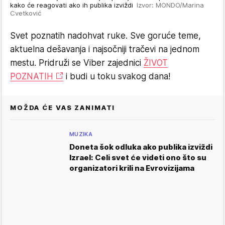
kako će reagovati ako ih publika izviždi
Izvor: MONDO/Marina
Cvetković
Svet poznatih nadohvat ruke. Sve goruće teme,
aktuelna dešavanja i najsočniji tračevi na jednom
mestu. Pridruži se Viber zajednici
ŽIVOT
POZNATIH
i budi u toku svakog dana!
MOŽDA ĆE VAS ZANIMATI
MUZIKA
Doneta šok odluka ako publika izviždi
Izrael: Celi svet će videti ono što su
organizatori krili na Evrovizijama