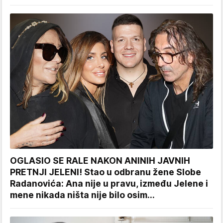
OGLASIO SE RALE NAKON ANINIH JAVNIH
PRETNJI JELENI! Stao u odbranu žene Slobe
Radanovića: Ana nije u pravu, između Jelene i
mene nikada ništa nije bilo osim...