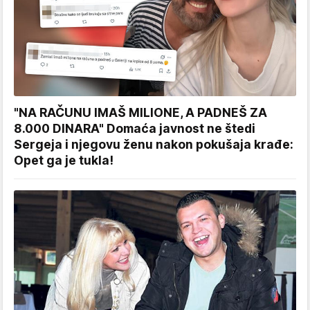
"NA RAČUNU IMAŠ MILIONE, A PADNEŠ ZA
8.000 DINARA" Domaća javnost ne štedi
Sergeja i njegovu ženu nakon pokušaja krađe:
Opet ga je tukla!