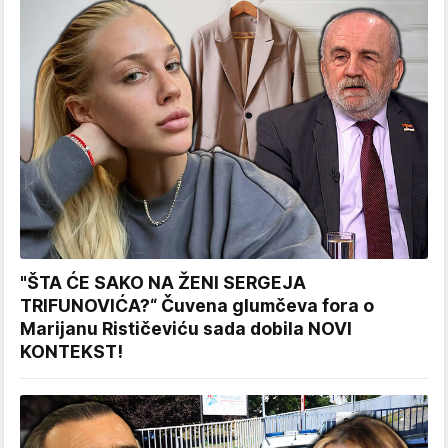
"ŠTA ĆE SAKO NA ŽENI SERGEJA
TRIFUNOVIĆA?“ Čuvena glumčeva fora o
Marijanu Rističeviću sada dobila NOVI
KONTEKST!