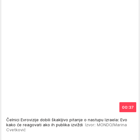
00:37
Čelnici Evrovizije dobili škakljivo pitanje o nastupu Izraela: Evo
kako će reagovati ako ih publika izviždi
Izvor: MONDO/Marina
Cvetković