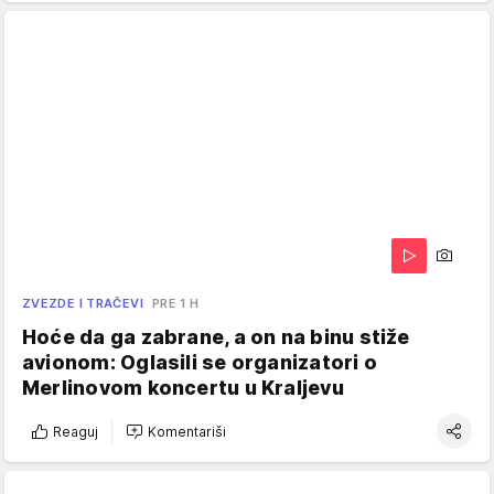
ZVEZDE I TRAČEVI
PRE 1 H
Hoće da ga zabrane, a on na binu stiže
avionom: Oglasili se organizatori o
Merlinovom koncertu u Kraljevu
Reaguj
Komentariši