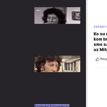
ZVEZDE I
Ko su
kom br
smo sa
uz Mit
Reag
Pogledaj fotogaleriju