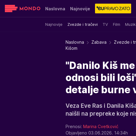
Naslovna
Najnovije
Najnovije
Zvezde i tračevi
TV
Film
Muzik
Sensa
Stvar ukusa
Yumama
Naslovna
Zabava
Zvezde i t
Kišom
"Danilo Kiš me
odnosi bili loš
detalje burne 
Veza Eve Ras i Danila Kiša
naišli na prepreke koje n
Prenosi:
Marina Cvetković
Objavljeno 03.06.2026. 14:34h