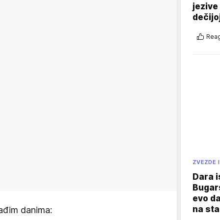
jezive
dečijo
Reag
ZVEZDE I
Dara i
Bugars
evo da
na sta
lađim danima: