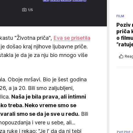
1/5
FILM
Poziv 
priča 
kastu "Životna priča",
Eva se prisetila
o film
“ratuj
je došao kraj njihove ljubavne priče.
takla je da je za nju bio mnogo više
Reag
la. Oboje mršavi. Bio je šest godina
6, a ja 20. Bili smo zaljubljeni,
lica.
Naša je bila prava, ali intimni
ako treba. Neko vreme smo se
etvarali smo se da je sve u redu.
Bili
opouzdanja i vere u sebe, ali...
 ruke i rekao: "Je l' da da ni tebi
ZVEZDE I