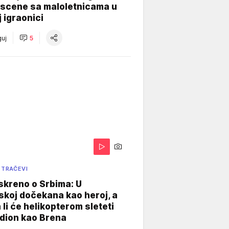
 scene sa maloletnicama u
j igraonici
uj
5
 TRAČEVI
skreno o Srbima: U
koj dočekana kao heroj, a
 li će helikopterom sleteti
dion kao Brena