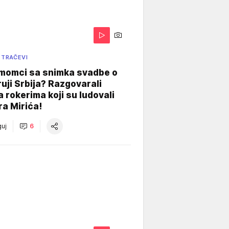
 TRAČEVI
 momci sa snimka svadbe o
uji Srbija? Razgovarali
 rokerima koji su ludovali
ra Mirića!
uj
6