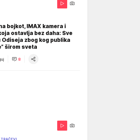
na bojkot, IMAX kamera i
koja ostavlja bez daha: Sve
u Odiseja zbog kog publika
e” širom sveta
uj
8
 TRAČEVI