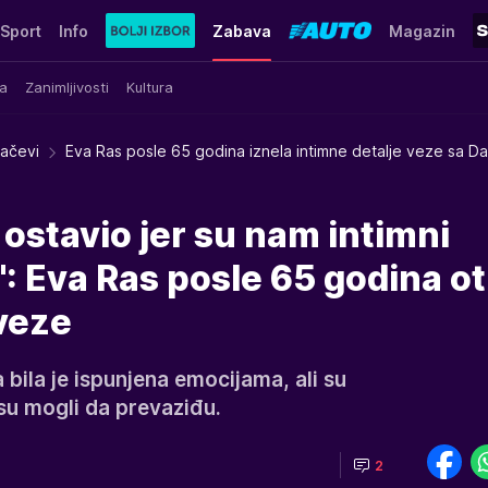
Sport
Info
Zabava
Magazin
a
Zanimljivosti
Kultura
račevi
Eva Ras posle 65 godina iznela intimne detalje veze sa Da
 ostavio jer su nam intimni
i": Eva Ras posle 65 godina ot
veze
 bila je ispunjena emocijama, ali su
isu mogli da prevaziđu.
2