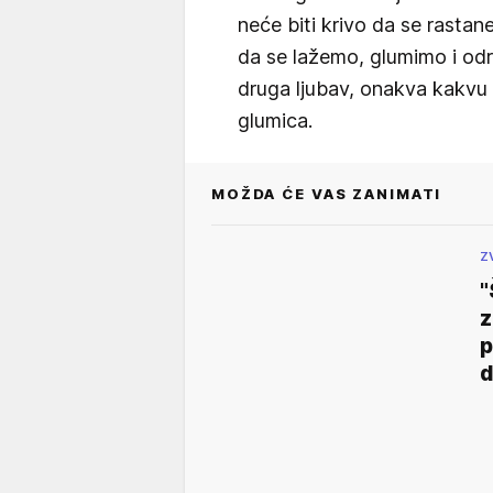
neće biti krivo da se rasta
da se lažemo, glumimo i od
druga ljubav, onakva kakvu 
glumica.
MOŽDA ĆE VAS ZANIMATI
Z
"
z
p
d