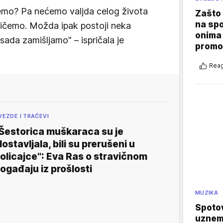
nemo? Pa nećemo valjda celog života
Zašto 
na sp
ričemo. Možda ipak postoji neka
onima 
sada zamišljamo" – ispričala je
promo
Reag
VEZDE I TRAČEVI
Šestorica muškaraca su je
lostavljala, bili su prerušeni u
olicajce": Eva Ras o stravičnom
ogađaju iz prošlosti
MUZIKA
Spotov
uznemi