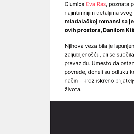
Glumica
Eva Ras
, poznata 
najintimnijim detaljima svog 
mladalačkoj romansi sa je
ovih prostora, Danilom Ki
Njihova veza bila je ispunj
zaljubljenošću, ali se suoči
prevaziđu. Umesto da ostanu 
povrede, doneli su odluku ko
način – kroz iskreno prijatel
života.