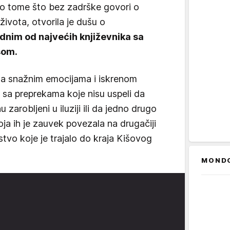
po tome što bez zadrške govori o
života, otvorila je dušu o
dnim od najvećih književnika sa
šom.
ena snažnim emocijama i iskrenom
la sa preprekama koje nisu uspeli da
zarobljeni u iluziji ili da jedno drugo
ja ih je zauvek povezala na drugačiji
jstvo koje je trajalo do kraja Kišovog
MOND