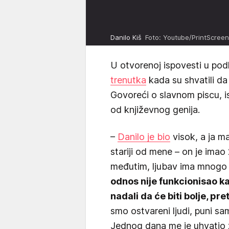
Danilo Kiš
Foto: Youtube/PrintScreen
U otvorenoj ispovesti u pod
trenutka
kada su shvatili da 
Govoreći o slavnom piscu, is
od književnog genija.
–
Danilo je bio
visok, a ja ma
stariji od mene – on je imao 2
međutim, ljubav ima mnogo 
odnos nije funkcionisao k
nadali da će biti bolje, pr
smo ostvareni ljudi, puni sam
Jednog dana me je uhvatio za