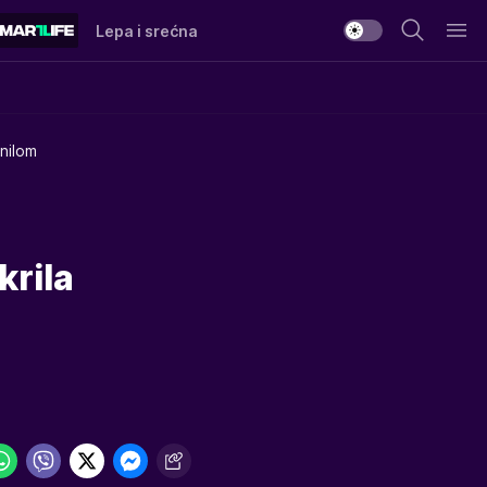
Lepa i srećna
nilom
krila