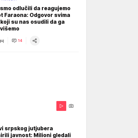
smo odlučili da reagujemo
ot Faraona: Odgovor svima
koji su nas osudili da ga
višemo
uj
14
i srpskog jutjubera
rili javnost: Milioni gledali