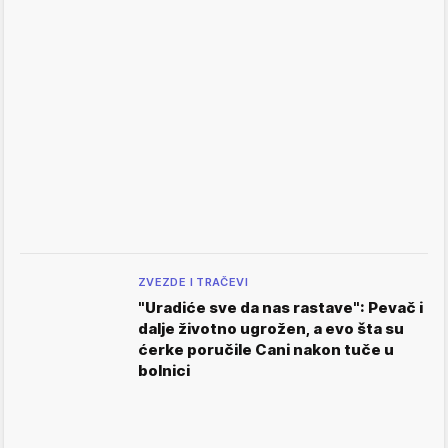
ZVEZDE I TRAČEVI
"Uradiće sve da nas rastave": Pevač i
dalje životno ugrožen, a evo šta su
ćerke poručile Cani nakon tuče u
bolnici