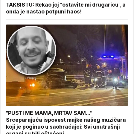
TAKSISTU: Rekao joj "ostavite mi drugaricu", a
onda je nastao potpuni haos!
"PUSTI ME MAMA, MRTAV SAM..."
Srceparajuća ispovest majke našeg muzičara
koji je poginuo u saobraćajci: Svi unutrašnji
organi su bili oštećeni...