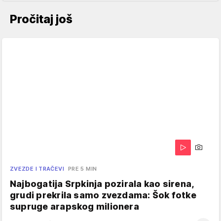
Pročitaj još
ZVEZDE I TRAČEVI
PRE 5 MIN
Najbogatija Srpkinja pozirala kao sirena,
grudi prekrila samo zvezdama: Šok fotke
supruge arapskog milionera