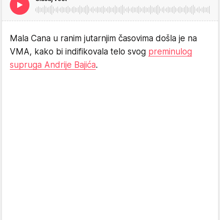
Mala Cana u ranim jutarnjim časovima došla je na
VMA, kako bi indifikovala telo svog
preminulog
supruga Andrije Bajića
.