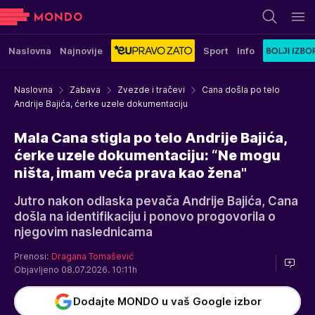
Naslovna
Najnovije
Sport
Info
Naslovna
Zabava
Zvezde i tračevi
Cana došla po telo
Andrije Bajića, ćerke uzele dokumentaciju
Mala Cana stigla po telo Andrije Bajića,
ćerke uzele dokumentaciju: “Ne mogu
ništa, imam veća prava kao žena"
Jutro nakon odlaska pevača Andrije Bajića, Cana
došla na identifikaciju i ponovo progovorila o
njegovim naslednicama
Prenosi:
Dragana Tomašević
Objavljeno 08.07.2026. 10:11h
Dodajte MONDO u vaš Google izbor