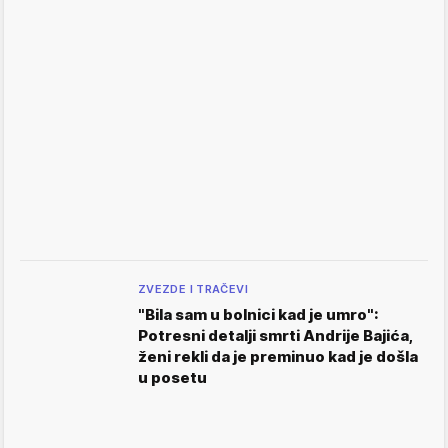
ZVEZDE I TRAČEVI
"Bila sam u bolnici kad je umro":
Potresni detalji smrti Andrije Bajića,
ženi rekli da je preminuo kad je došla
u posetu