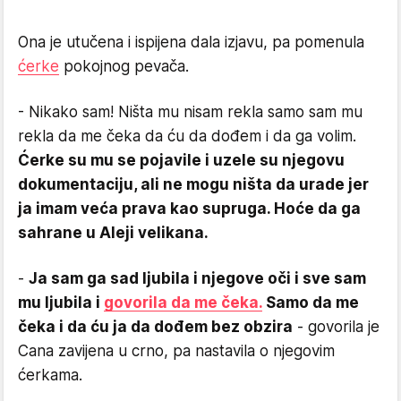
Ona je utučena i ispijena dala izjavu, pa pomenula
ćerke
pokojnog pevača.
- Nikako sam! Ništa mu nisam rekla samo sam mu
rekla da me čeka da ću da dođem i da ga volim.
Ćerke su mu se pojavile i uzele su njegovu
dokumentaciju, ali ne mogu ništa da urade jer
ja imam veća prava kao supruga. Hoće da ga
sahrane u Aleji velikana.
-
Ja sam ga sad ljubila i njegove oči i sve sam
mu ljubila i
govorila da me čeka.
Samo da me
čeka i da ću ja da dođem bez obzira
- govorila je
Cana zavijena u crno, pa nastavila o njegovim
ćerkama.