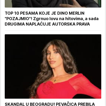
TOP 10 PESAMA KOJE JE DINO MERLIN
"POZAJMIO"! Zgrnuo lovu na hitovima, a sada
DRUGIMA NAPLAĆUJE AUTORSKA PRAVA
SKANDAL U BEOGRADU! PEVAČICA PREBILA