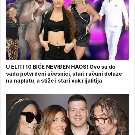
U ELITI 10 BIĆE NEVIĐEN HAOS! Ovo su do
sada potvrđeni učesnici, stari računi dolaze
na naplatu, a stiže i stari vuk rijalitija