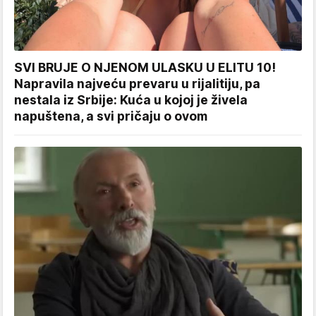
SVI BRUJE O NJENOM ULASKU U ELITU 10!
Napravila najveću prevaru u rijalitiju, pa
nestala iz Srbije: Kuća u kojoj je živela
napuštena, a svi pričaju o ovom