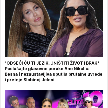
"ODSEĆI ĆU TI JEZIK, UNIŠTITI ŽIVOT I BRAK"
Poslušajte glasovne poruke Ane Nikolić:
Besna i nezaustavljiva uputila brutalne uvrede
i pretnje Slobinoj Jeleni