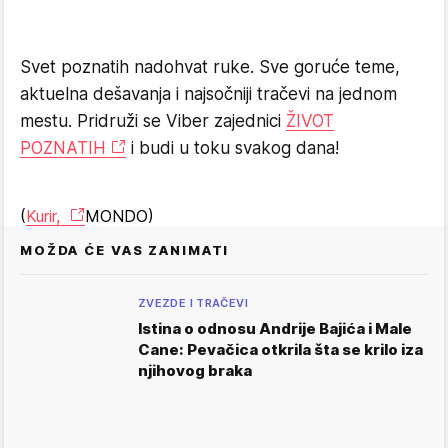
Svet poznatih nadohvat ruke. Sve goruće teme,
aktuelna dešavanja i najsočniji tračevi na jednom
mestu. Pridruži se Viber zajednici
ŽIVOT
POZNATIH
i budi u toku svakog dana!
(
Kurir,
MONDO)
MOŽDA ĆE VAS ZANIMATI
ZVEZDE I TRAČEVI
Istina o odnosu Andrije Bajića i Male
Cane: Pevačica otkrila šta se krilo iza
njihovog braka