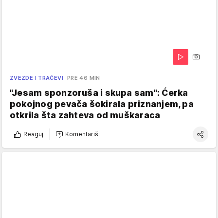
ZVEZDE I TRAČEVI
PRE 46 MIN
"Jesam sponzoruša i skupa sam": Ćerka
pokojnog pevača šokirala priznanjem, pa
otkrila šta zahteva od muškaraca
Reaguj
Komentariši