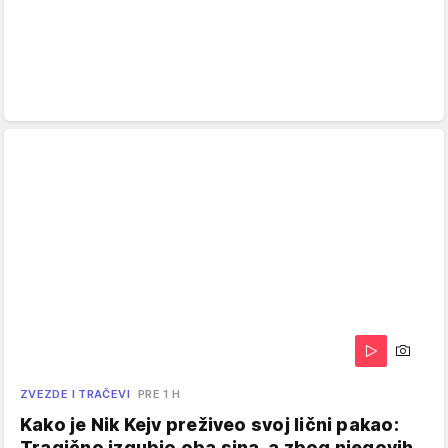
ZVEZDE I TRAČEVI
PRE 1 H
Kako je Nik Kejv preživeo svoj lični pakao:
Tragično izgubio oba sina, a zbog njegovih