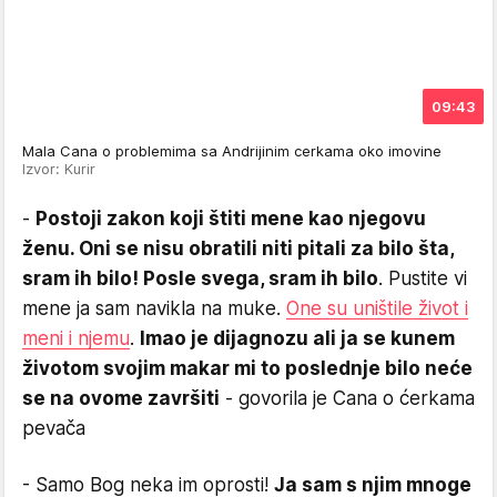
09:43
Mala Cana o problemima sa Andrijinim cerkama oko imovine
Izvor: Kurir
-
Postoji zakon koji štiti mene kao njegovu
ženu. Oni se nisu obratili niti pitali za bilo šta,
sram ih bilo! Posle svega, sram ih bilo
. Pustite vi
mene ja sam navikla na muke.
One su uništile život i
meni i njemu
.
Imao je dijagnozu ali ja se kunem
životom svojim makar mi to poslednje bilo neće
se na ovome završiti
- govorila je Cana o ćerkama
pevača
- Samo Bog neka im oprosti!
Ja sam s njim mnoge