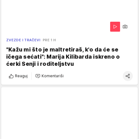
ZVEZDE I TRAČEVI
PRE 1 H
"Kažu mi što je maltretiraš, k'o da će se
ičega sećati": Marija Kilibarda iskreno o
ćerki Senji i roditeljstvu
Reaguj
Komentariši