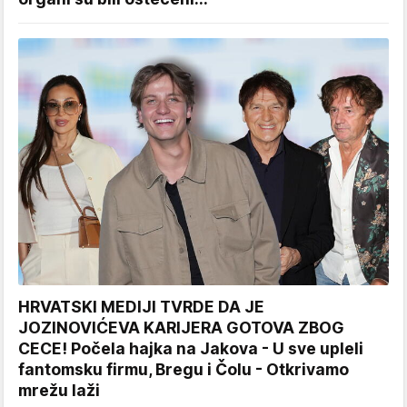
HRVATSKI MEDIJI TVRDE DA JE
JOZINOVIĆEVA KARIJERA GOTOVA ZBOG
CECE! Počela hajka na Jakova - U sve upleli
fantomsku firmu, Bregu i Čolu - Otkrivamo
mrežu laži