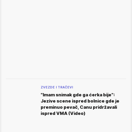
ZVEZDE I TRAČEVI
"Imam snimak gde ga ćerka bije":
Jezive scene ispred bolnice gde je
preminuo pevač, Canu pridržavali
ispred VMA (Video)