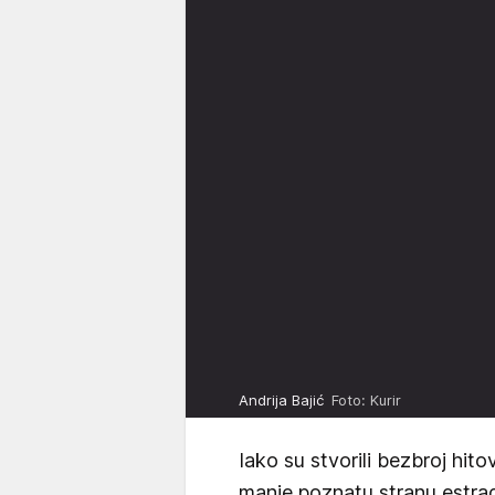
Andrija Bajić
Foto: Kurir
Iako su stvorili bezbroj hito
manje poznatu stranu estrad