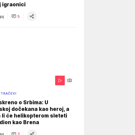
j igraonici
uj
5
 TRAČEVI
skreno o Srbima: U
koj dočekana kao heroj, a
 li će helikopterom sleteti
dion kao Brena
uj
2