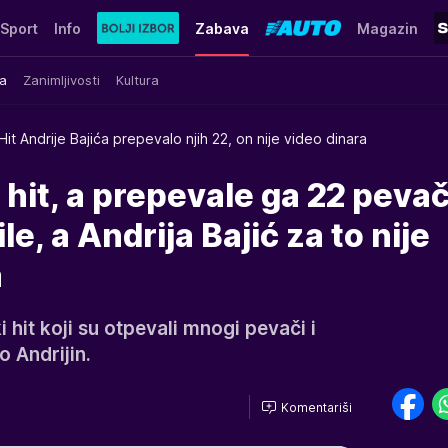
Sport
Info
Zabava
Magazin
a
Zanimljivosti
Kultura
Hit Andrije Bajića prepevalo njih 22, on nije video dinara
 hit, a prepevale ga 22 pevač
le, a Andrija Bajić za to nije
a
i hit koji su otpevali mnogi pevači i
 Andrijin.
Komentariši