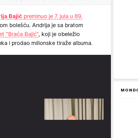
ija Bajić
preminuo je 7. jula u 89.
om bolešću. Andrija je sa bratom
et "Braća Bajić"
, koji je obeležio
eka i prodao milionske tiraže albuma.
MOND