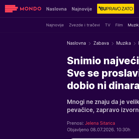
Naslovna
Najnovije
Najnovije
Zvezde i tračevi
TV
Film
Muzik
Sensa
Stvar ukusa
Yumama
Naslovna
Zabava
Muzika
Snimio najveći
Sve se proslavi
dobio ni dinar
Mnogi ne znaju da je velik
pevačice, zapravo izvorno
Prenosi:
Jelena Sitarica
Objavljeno 08.07.2026. 10:30h