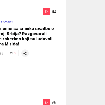
 TRAČEVI
 momci sa snimka svadbe o
uji Srbija? Razgovarali
 rokerima koji su ludovali
ra Mirića!
uj
6