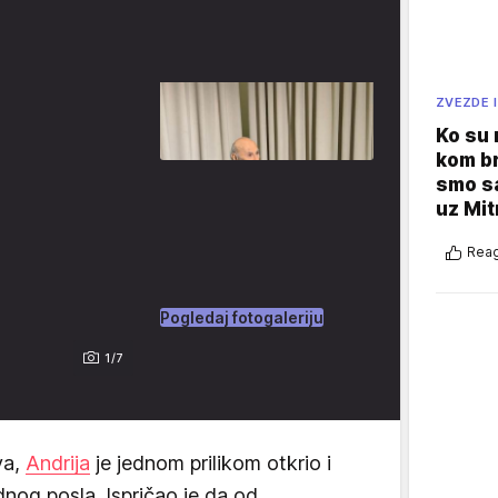
ZVEZDE I
Ko su
kom br
smo sa
uz Mit
Reag
Pogledaj fotogaleriju
1/7
va,
Andrija
je jednom prilikom otkrio i
nog posla. Ispričao je da od