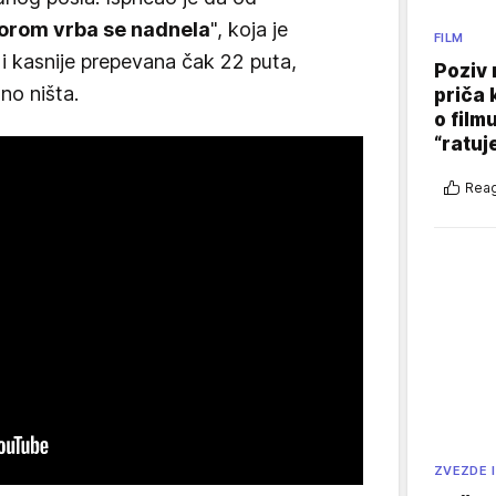
orom vrba se nadnela
", koja je
FILM
 i kasnije prepevana čak 22 puta,
Poziv 
no ništa.
priča 
o film
“ratuj
Reag
ZVEZDE I