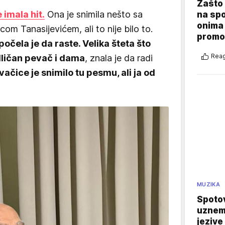
Zašto 
 imala hit.
Ona je snimila nešto sa
na sp
onima 
m Tanasijevićem, ali to nije bilo to.
promo
očela je da raste. Velika šteta što
Reag
 odličan pevač i dama
, znala je da radi
vačice je snimilo tu pesmu, ali ja od
MUZIKA
Spotov
uznemi
jezive