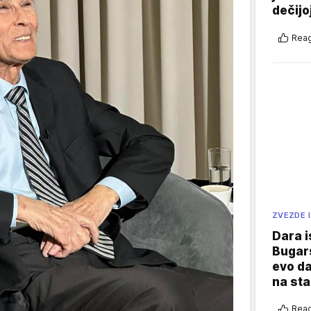
dečijo
Reag
ZVEZDE I
Dara i
Bugars
evo da
na sta
Reag