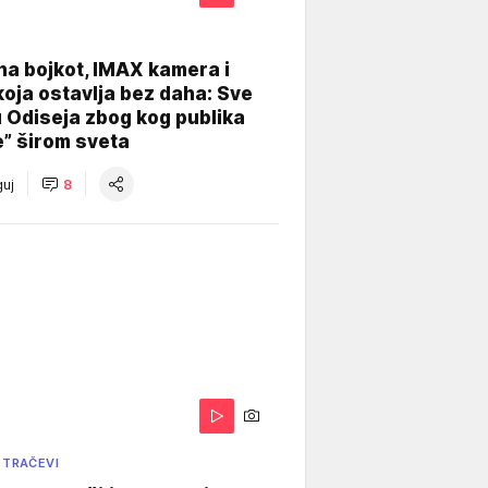
na bojkot, IMAX kamera i
koja ostavlja bez daha: Sve
u Odiseja zbog kog publika
e” širom sveta
uj
8
 TRAČEVI