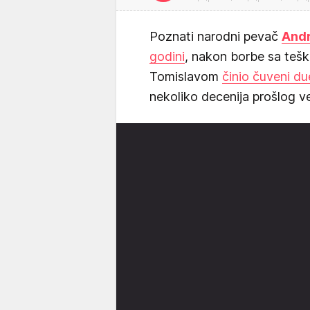
Poznati narodni pevač
Andr
godini
, nakon borbe sa tešk
Tomislavom
činio čuveni du
nekoliko decenija prošlog v