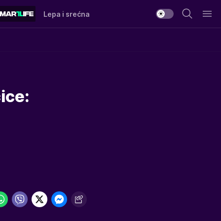
Lepa i srećna
ice: