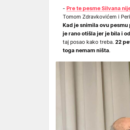
-
Pre te pesme Silvana nije
Tomom Zdravkovićem i Perico
Kad je snimila ovu pesmu p
je rano otišla jer je bila i
taj posao kako treba.
22 pe
toga nemam ništa
.