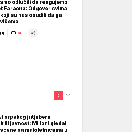
smo odlučili da reagujemo
ot Faraona: Odgovor svima
koji su nas osudili da ga
višemo
uj
14
i srpskog jutjubera
rili javnost: Milioni gledali
 scene sa maloletnicama u