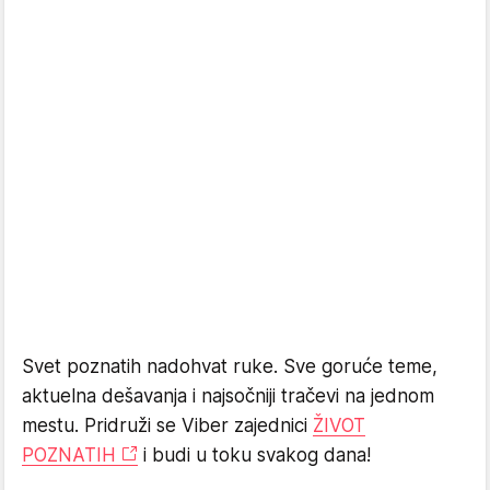
Svet poznatih nadohvat ruke. Sve goruće teme,
aktuelna dešavanja i najsočniji tračevi na jednom
mestu. Pridruži se Viber zajednici
ŽIVOT
POZNATIH
i budi u toku svakog dana!