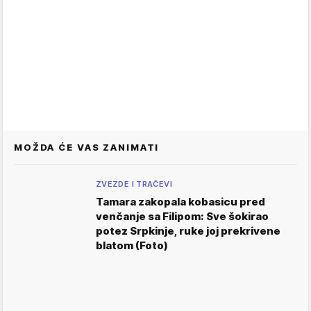
MOŽDA ĆE VAS ZANIMATI
ZVEZDE I TRAČEVI
Tamara zakopala kobasicu pred
venčanje sa Filipom: Sve šokirao
potez Srpkinje, ruke joj prekrivene
blatom (Foto)