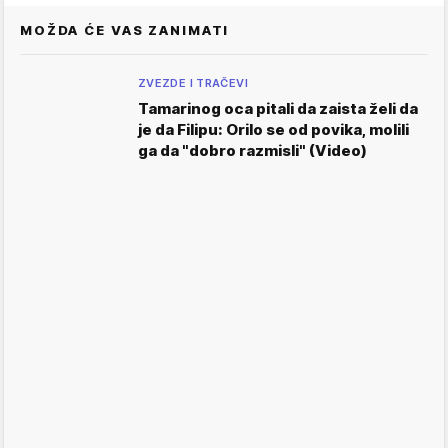
MOŽDA ĆE VAS ZANIMATI
ZVEZDE I TRAČEVI
Tamarinog oca pitali da zaista želi da
je da Filipu: Orilo se od povika, molili
ga da "dobro razmisli" (Video)