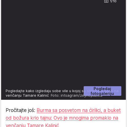
1/10
Pogledaj
Pogledajte kako izgledaju sobe vile u kojoj su smešteni gosti na
fotogaleriju
venčanju Tamare Kalinić
Foto: intsagram/zeynepuztku
Pročitajte još:
Burma sa posvetom na ćirilici, a buket
od božura krio tajnu: Ovo je mnogima promaklo na
venčanju Tamare Kalinić