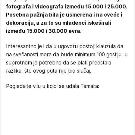
fotografa i videografa između 15.000 i 25.000.
Posebna pažnja bila je usmerena i na cveće i
dekoraciju, a za to su mladenci iskeširali
između 15.000 i 30.000 evra.
Interesantno je i da u ugovoru postoji klauzula da
na svečanosti mora da bude minimum 100 gostiju, u
suprotnom je potrebno da se plati preostala
razlika, što ovog puta nije bio slučaj.
Pogledajte vilu u kojoj se udala Tamara: