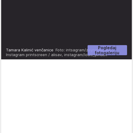
Pogledaj
Tamara Kalinić venčanice
Foto: intsagram/zeynepuztku,
fotogaleriju
Instagram printscreen / alisav, instagram/louis_pinault