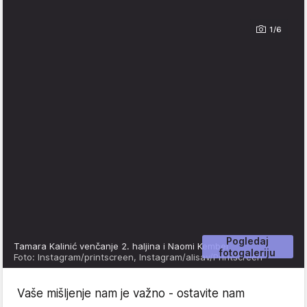
1/6
Pogledaj
Tamara Kalinić venčanje 2. haljina i Naomi Kembel
fotogaleriju
Foto: Instagram/printscreen, Instagram/alisav/Printscreen
Vaše mišljenje nam je važno - ostavite nam