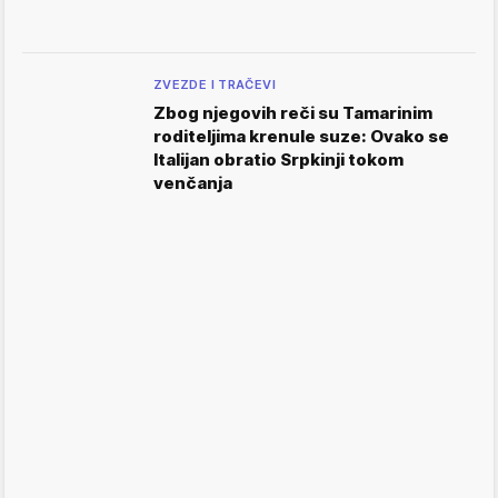
ZVEZDE I TRAČEVI
Zbog njegovih reči su Tamarinim
roditeljima krenule suze: Ovako se
Italijan obratio Srpkinji tokom
venčanja