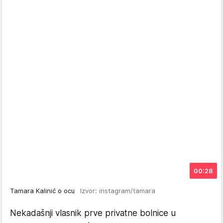
00:28
Tamara Kalinić o ocu
Izvor: instagram/tamara
Nekadašnji vlasnik prve privatne bolnice u