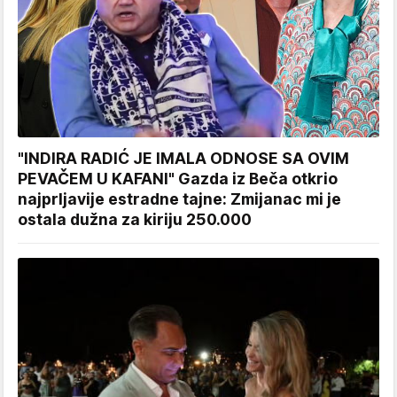
"INDIRA RADIĆ JE IMALA ODNOSE SA OVIM
PEVAČEM U KAFANI" Gazda iz Beča otkrio
najprljavije estradne tajne: Zmijanac mi je
ostala dužna za kiriju 250.000