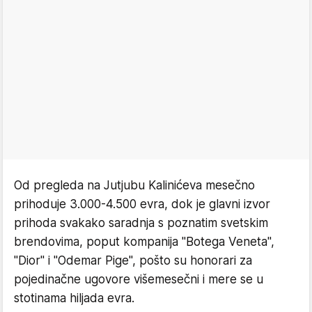
Od pregleda na Jutjubu Kalinićeva mesečno
prihoduje 3.000-4.500 evra, dok je glavni izvor
prihoda svakako saradnja s poznatim svetskim
brendovima, poput kompanija "Botega Veneta",
"Dior" i "Odemar Pige", pošto su honorari za
pojedinačne ugovore višemesečni i mere se u
stotinama hiljada evra.