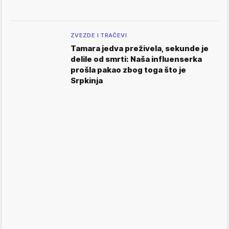
ZVEZDE I TRAČEVI
Tamara jedva preživela, sekunde je
delile od smrti: Naša influenserka
prošla pakao zbog toga što je
Srpkinja