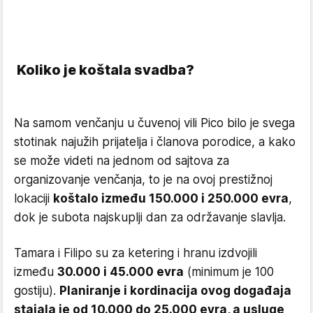
Koliko je koštala svadba?
Na samom venčanju u čuvenoj vili Pico bilo je svega
stotinak najužih prijatelja i članova porodice, a kako
se može videti na jednom od sajtova za
organizovanje venčanja, to je na ovoj prestižnoj
lokaciji
koštalo između 150.000 i 250.000 evra
,
dok je subota najskuplji dan za održavanje slavlja.
Tamara i Filipo su za ketering i hranu izdvojili
između
30.000 i 45.000 evra
(minimum je 100
gostiju).
Planiranje i kordinacija ovog događaja
stajala je od 10.000 do 25.000 evra, a usluge