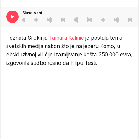
Slušaj vest
Poznata Srpkinja
Tamara Kalinić
je postala tema
svetskih medija nakon što je na jezeru Komo, u
ekskluzivnoj vili čije izajmljivanje košta 250.000 evra,
izgovorila sudbonosno da Filipu Testi.