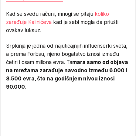
Kad se svedu računi, mnogi se pitaju
koliko
zarađuje Kalinićeva
kad je sebi mogla da priušti
ovakav luksuz.
Srpkinja je jedna od najuticajnijih influenserki sveta,
a prema Forbsu, njeno bogatstvo iznosi između
četiri i osam miliona evra. Ta
mara samo od objava
na mrežama zarađuje navodno između 6.000 i
8.500 evra, što na godišnjem nivou iznosi
90.000.