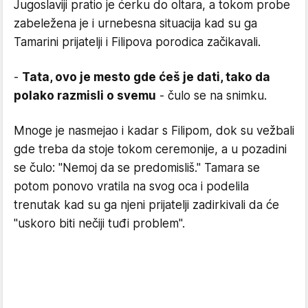
Jugoslaviji pratio je ćerku do oltara, a tokom probe
zabeležena je i urnebesna situacija kad su ga
Tamarini prijatelji i Filipova porodica začikavali.
-
Tata, ovo je mesto gde ćeš je dati, tako da
polako razmisli o svemu
- čulo se na snimku.
Mnoge je nasmejao i kadar s Filipom, dok su vežbali
gde treba da stoje tokom ceremonije, a u pozadini
se čulo: "Nemoj da se predomisliš." Tamara se
potom ponovo vratila na svog oca i podelila
trenutak kad su ga njeni prijatelji zadirkivali da će
"uskoro biti nečiji tuđi problem".