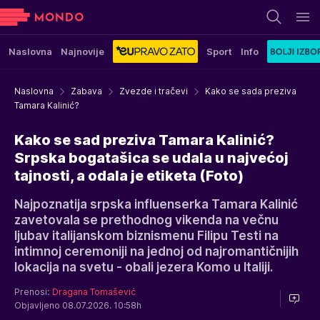
Naslovna
Najnovije
Sport
Info
Naslovna
Zabava
Zvezde i tračevi
Kako se sada preziva
Tamara Kalinić?
Kako se sad preziva Tamara Kalinić?
Srpska bogatašica se udala u najvećoj
tajnosti, a odala je etiketa (Foto)
Najpoznatija srpska influenserka Tamara Kalinić
zavetovala se prethodnog vikenda na večnu
ljubav italijanskom biznismenu Filipu Testi na
intimnoj ceremoniji na jednoj od najromantičnijih
lokacija na svetu - obali jezera Komo u Italiji.
Prenosi:
Dragana Tomašević
Objavljeno 08.07.2026. 10:58h