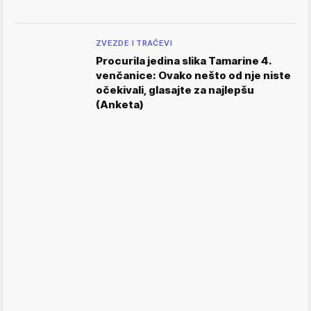
ZVEZDE I TRAČEVI
Procurila jedina slika Tamarine 4.
venčanice: Ovako nešto od nje niste
očekivali, glasajte za najlepšu
(Anketa)