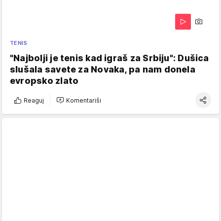
TENIS
"Najbolji je tenis kad igraš za Srbiju": Dušica
slušala savete za Novaka, pa nam donela
evropsko zlato
Reaguj
Komentariši