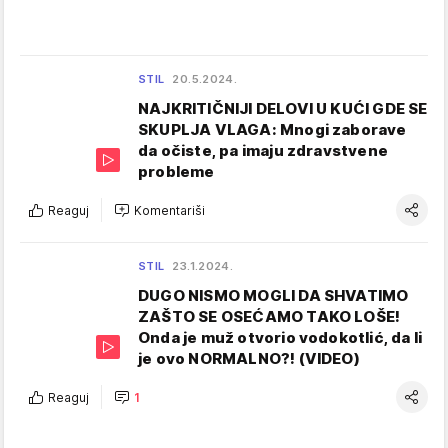
STIL
20.5.2024.
NAJKRITIČNIJI DELOVI U KUĆI GDE SE
SKUPLJA VLAGA: Mnogi zaborave
da očiste, pa imaju zdravstvene
probleme
Reaguj
Komentariši
STIL
23.1.2024.
DUGO NISMO MOGLI DA SHVATIMO
ZAŠTO SE OSEĆAMO TAKO LOŠE!
Onda je muž otvorio vodokotlić, da li
je ovo NORMALNO?! (VIDEO)
Reaguj
1