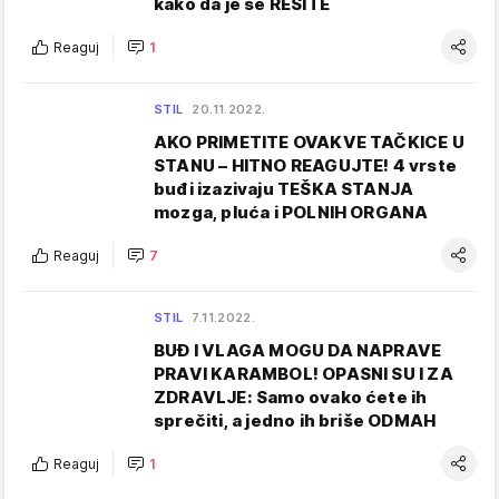
kako da je se REŠITE
Reaguj
1
STIL
20.11.2022.
AKO PRIMETITE OVAKVE TAČKICE U
STANU – HITNO REAGUJTE! 4 vrste
buđi izazivaju TEŠKA STANJA
mozga, pluća i POLNIH ORGANA
Reaguj
7
STIL
7.11.2022.
BUĐ I VLAGA MOGU DA NAPRAVE
PRAVI KARAMBOL! OPASNI SU I ZA
ZDRAVLJE: Samo ovako ćete ih
sprečiti, a jedno ih briše ODMAH
Reaguj
1