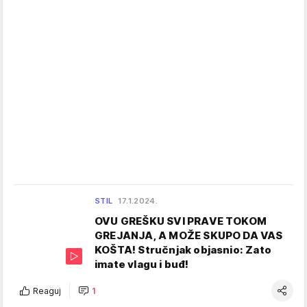
STIL
17.1.2024.
OVU GREŠKU SVI PRAVE TOKOM
GREJANJA, A MOŽE SKUPO DA VAS
KOŠTA! Stručnjak objasnio: Zato
imate vlagu i buđ!
Reaguj
1