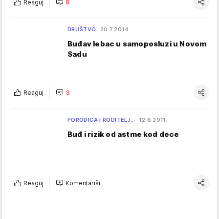
Reaguj
8
DRUŠTVO
20.7.2014.
Buđav lebac u samoposluzi u Novom
Sadu
Reaguj
3
PORODICA I RODITELJ…
12.6.2011.
Buđ i rizik od astme kod dece
Reaguj
Komentariši