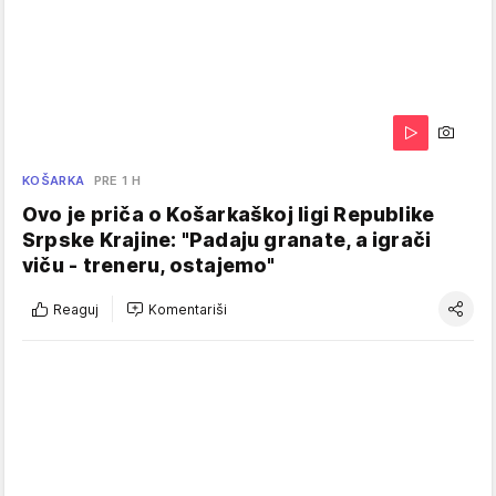
KOŠARKA
PRE 1 H
Ovo je priča o Košarkaškoj ligi Republike
Srpske Krajine: "Padaju granate, a igrači
viču - treneru, ostajemo"
Reaguj
Komentariši