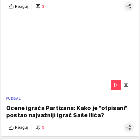
Reaguj
3
FUDBAL
Ocene igrača Partizana: Kako je "otpisani"
postao najvažniji igrač Saše Ilića?
Reaguj
9