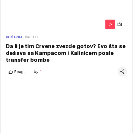
KOŠARKA
PRE 1 H
Da li je tim Crvene zvezde gotov? Evo šta se
dešava sa Kampacom i Kalinićem posle
transfer bombe
Reaguj
1