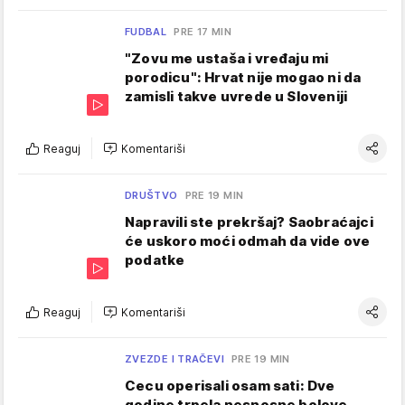
FUDBAL
PRE 17 MIN
"Zovu me ustaša i vređaju mi
porodicu": Hrvat nije mogao ni da
zamisli takve uvrede u Sloveniji
Reaguj
Komentariši
DRUŠTVO
PRE 19 MIN
Napravili ste prekršaj? Saobraćajci
će uskoro moći odmah da vide ove
podatke
Reaguj
Komentariši
ZVEZDE I TRAČEVI
PRE 19 MIN
Cecu operisali osam sati: Dve
godine trpela nesnosne bolove,