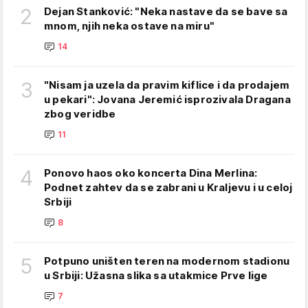
2
Dejan Stanković: "Neka nastave da se bave sa
mnom, njih neka ostave na miru"
14
3
"Nisam ja uzela da pravim kiflice i da prodajem
u pekari": Jovana Jeremić isprozivala Dragana
zbog veridbe
11
4
Ponovo haos oko koncerta Dina Merlina:
Podnet zahtev da se zabrani u Kraljevu i u celoj
Srbiji
8
5
Potpuno uništen teren na modernom stadionu
u Srbiji: Užasna slika sa utakmice Prve lige
7