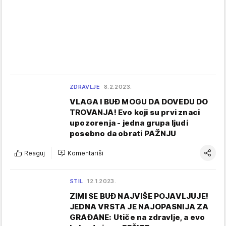
ZDRAVLJE
8.2.2023.
VLAGA I BUĐ MOGU DA DOVEDU DO
TROVANJA! Evo koji su prvi znaci
upozorenja - jedna grupa ljudi
posebno da obrati PAŽNJU
Reaguj
Komentariši
STIL
12.1.2023.
ZIMI SE BUĐ NAJVIŠE POJAVLJUJE!
JEDNA VRSTA JE NAJOPASNIJA ZA
GRAĐANE: Utiče na zdravlje, a evo