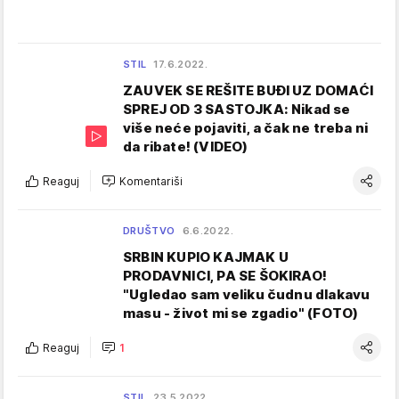
STIL
17.6.2022.
ZAUVEK SE REŠITE BUĐI UZ DOMAĆI
SPREJ OD 3 SASTOJKA: Nikad se
više neće pojaviti, a čak ne treba ni
da ribate! (VIDEO)
Reaguj
Komentariši
DRUŠTVO
6.6.2022.
SRBIN KUPIO KAJMAK U
PRODAVNICI, PA SE ŠOKIRAO!
"Ugledao sam veliku čudnu dlakavu
masu - život mi se zgadio" (FOTO)
Reaguj
1
STIL
23.5.2022.