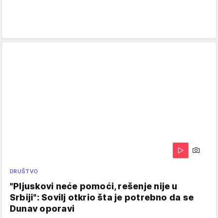
DRUŠTVO
"Pljuskovi neće pomoći, rešenje nije u
Srbiji": Sovilj otkrio šta je potrebno da se
Dunav oporavi