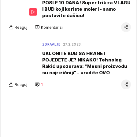
POSLE 10 DANA! Super trik za VLAGU
I BUĐ koji koriste moleri - samo
postavite čašicu!
Reaguj
Komentariši
ZDRAVLJE
27.2.2023.
UKLONITE BUĐ SA HRANE I
POJEDETE JE? NIKAKO! Tehnolog
Rakić upozorava: "Mesni proizvodu
su najrizičniji" - uradite OVO
Reaguj
1