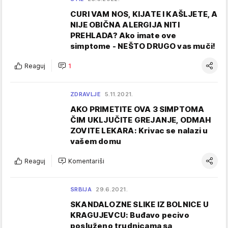
CURI VAM NOS, KIJATE I KAŠLJETE, A
NIJE OBIČNA ALERGIJA NITI
PREHLADA? Ako imate ove
simptome - NEŠTO DRUGO vas muči!
Reaguj
1
ZDRAVLJE
5.11.2021.
AKO PRIMETITE OVA 3 SIMPTOMA
ČIM UKLJUČITE GREJANJE, ODMAH
ZOVITE LEKARA: Krivac se nalazi u
vašem domu
Reaguj
Komentariši
SRBIJA
29.6.2021.
SKANDALOZNE SLIKE IZ BOLNICE U
KRAGUJEVCU: Buđavo pecivo
posluženo trudnicama sa