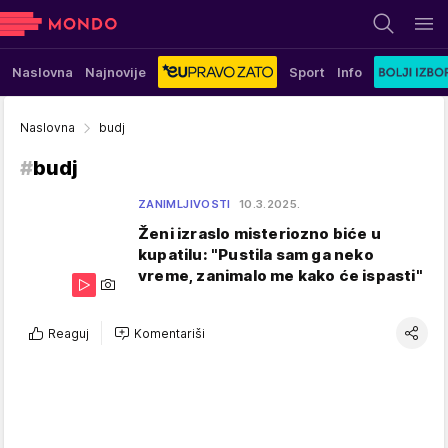
Naslovna
Najnovije
Sport
Info
Naslovna
budj
#
budj
ZANIMLJIVOSTI
10.3.2025.
Ženi izraslo misteriozno biće u
kupatilu: "Pustila sam ga neko
vreme, zanimalo me kako će ispasti"
Reaguj
Komentariši