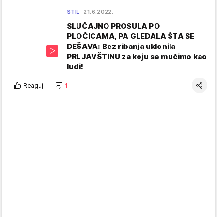
STIL
21.6.2022.
SLUČAJNO PROSULA PO
PLOČICAMA, PA GLEDALA ŠTA SE
DEŠAVA: Bez ribanja uklonila
PRLJAVŠTINU za koju se mučimo kao
ludi!
Reaguj
1