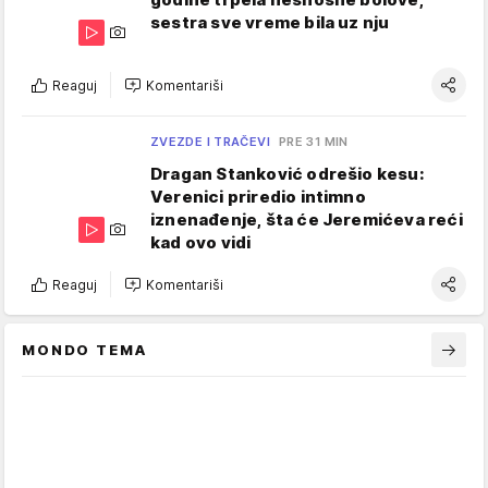
sestra sve vreme bila uz nju
Reaguj
Komentariši
ZVEZDE I TRAČEVI
PRE 31 MIN
Dragan Stanković odrešio kesu:
Verenici priredio intimno
iznenađenje, šta će Jeremićeva reći
kad ovo vidi
Reaguj
Komentariši
MONDO TEMA