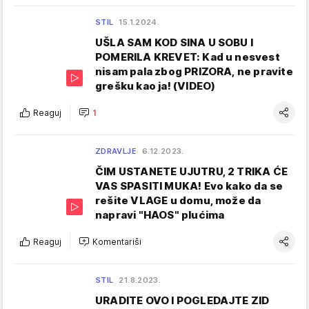
STIL
15.1.2024.
UŠLA SAM KOD SINA U SOBU I
POMERILA KREVET: Kad u nesvest
nisam pala zbog PRIZORA, ne pravite
grešku kao ja! (VIDEO)
Reaguj
1
ZDRAVLJE
6.12.2023.
ČIM USTANETE UJUTRU, 2 TRIKA ĆE
VAS SPASITI MUKA! Evo kako da se
rešite VLAGE u domu, može da
napravi "HAOS" plućima
Reaguj
Komentariši
STIL
21.8.2023.
URADITE OVO I POGLEDAJTE ZID