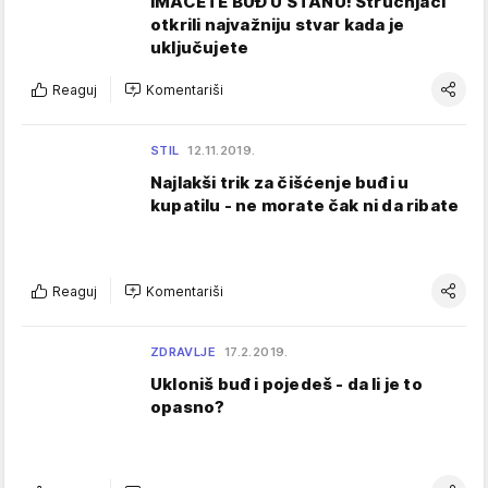
IMAĆETE BUĐ U STANU! Stručnjaci
otkrili najvažniju stvar kada je
uključujete
Reaguj
Komentariši
STIL
12.11.2019.
Najlakši trik za čišćenje buđi u
kupatilu - ne morate čak ni da ribate
Reaguj
Komentariši
ZDRAVLJE
17.2.2019.
Ukloniš buđ i pojedeš - da li je to
opasno?