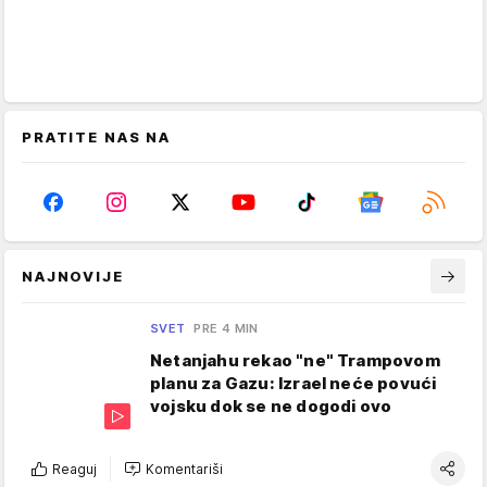
PRATITE NAS NA
NAJNOVIJE
SVET
PRE 4 MIN
Netanjahu rekao "ne" Trampovom
planu za Gazu: Izrael neće povući
vojsku dok se ne dogodi ovo
Reaguj
Komentariši