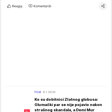
Reaguj
Komentariši
FILM
6.1.2025.
Ko su dobitnici Zlatnog globusa:
Glumački par se nije pojavio nakon
strašnog skandala, a Demi Mur