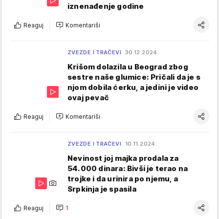
iznenađenje godine
Reaguj
Komentariši
ZVEZDE I TRAČEVI
30.12.2024.
Krišom dolazila u Beograd zbog
sestre naše glumice: Pričali da je s
njom dobila ćerku, a jedini je video
ovaj pevač
Reaguj
Komentariši
ZVEZDE I TRAČEVI
10.11.2024.
Nevinost joj majka prodala za
54.000 dinara: Bivši je terao na
trojke i da urinira po njemu, a
Srpkinja je spasila
Reaguj
1