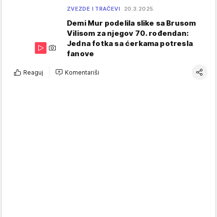
ZVEZDE I TRAČEVI
20.3.2025.
Demi Mur podelila slike sa Brusom
Vilisom za njegov 70. rođendan:
Jedna fotka sa ćerkama potresla
fanove
Reaguj
Komentariši