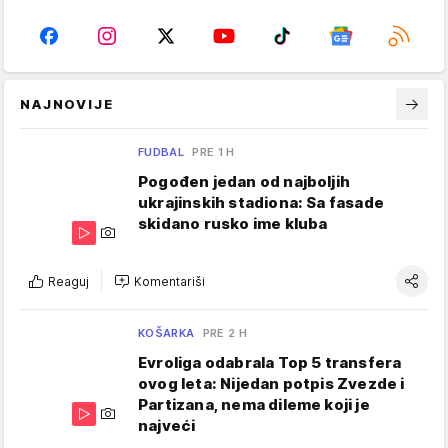
NAJNOVIJE
FUDBAL
PRE 1 H
Pogođen jedan od najboljih
ukrajinskih stadiona: Sa fasade
skidano rusko ime kluba
Reaguj
Komentariši
KOŠARKA
PRE 2 H
Evroliga odabrala Top 5 transfera
ovog leta: Nijedan potpis Zvezde i
Partizana, nema dileme koji je
najveći