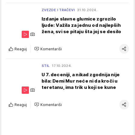
ZVEZDE I TRAČEVI
31.10.2024.
Izdanje slavne glumice zgrozilo
ljude: Važila za jednu od najlepših
žena, svi se pitaju šta joj se desilo
Reaguj
Komentariši
STIL
17.10.2024.
U 7. deceniji, a nikad zgodnija nije
bila: Demi Mur neće ni da kroči u
teretanu, ima trik u koji se kune
Reaguj
Komentariši