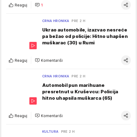
Reaguj
1
CRNA HRONIKA
PRE 2 H
Ukrao automobile, izazvao nesreće
pa bežao od policije: Hitno uhapšen
muškarac (30) u Rumi
Reaguj
Komentariši
CRNA HRONIKA
PRE 2 H
Automobil pun marihuane
presretnut u Kruševcu: Policija
hitno uhapsila muškarca (65)
Reaguj
Komentariši
KULTURA
PRE 2 H