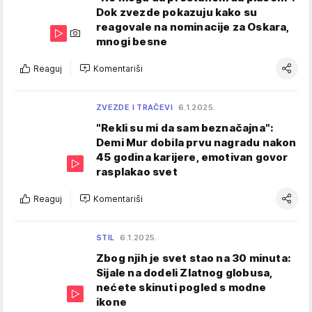
Dok zvezde pokazuju kako su
reagovale na nominacije za Oskara,
mnogi besne
Reaguj
Komentariši
ZVEZDE I TRAČEVI
6.1.2025.
"Rekli su mi da sam beznačajna":
Demi Mur dobila prvu nagradu nakon
45 godina karijere, emotivan govor
rasplakao svet
Reaguj
Komentariši
STIL
6.1.2025.
Zbog njih je svet stao na 30 minuta:
Sijale na dodeli Zlatnog globusa,
nećete skinuti pogled s modne
ikone