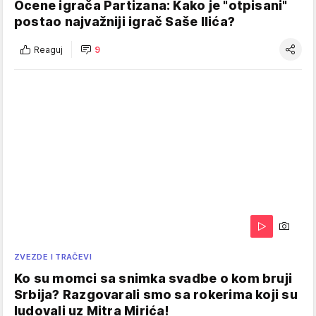
Ocene igrača Partizana: Kako je "otpisani"
postao najvažniji igrač Saše Ilića?
Reaguj
9
ZVEZDE I TRAČEVI
Ko su momci sa snimka svadbe o kom bruji
Srbija? Razgovarali smo sa rokerima koji su
ludovali uz Mitra Mirića!