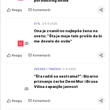
porodičnog doma
Reaguj
Komentariši
STIL
24.4.2025.
Ona je zvanično najlepša žena na
svetu: "Šta je moje telo prošlo da bi
me dovelo do ovde"
Reaguj
Komentariši
ZVEZDE I TRAČEVI
3.4.2025.
"Šta radiš sa sestrama?": Bizarno
priznanje ćerke Demi Mur i Brusa
Vilisa zapanjilo javnost
Reaguj
Komentariši