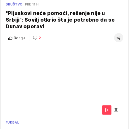
DRUŠTVO
PRE 11 H
"Pljuskovi neće pomoći, rešenje nije u
Srbiji": Sovilj otkrio šta je potrebno da se
Dunav oporavi
Reaguj
2
FUDBAL