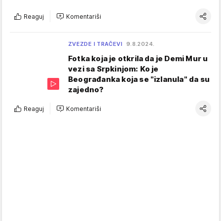
Reaguj
Komentariši
ZVEZDE I TRAČEVI
9.8.2024.
Fotka koja je otkrila da je Demi Mur u
vezi sa Srpkinjom: Ko je
Beograđanka koja se "izlanula" da su
zajedno?
Reaguj
Komentariši