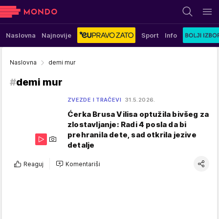
Naslovna
Najnovije
Sport
Info
Naslovna
demi mur
#
demi mur
ZVEZDE I TRAČEVI
31.5.2026.
Ćerka Brusa Vilisa optužila bivšeg za
zlostavljanje: Radi 4 posla da bi
prehranila dete, sad otkrila jezive
detalje
Reaguj
Komentariši