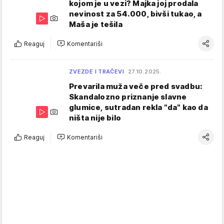
kojom je u vezi? Majka joj prodala
nevinost za 54.000, bivši tukao, a
Maša je tešila
Reaguj
Komentariši
ZVEZDE I TRAČEVI
27.10.2025.
Prevarila muža veče pred svadbu:
Skandalozno priznanje slavne
glumice, sutradan rekla "da" kao da
ništa nije bilo
Reaguj
Komentariši