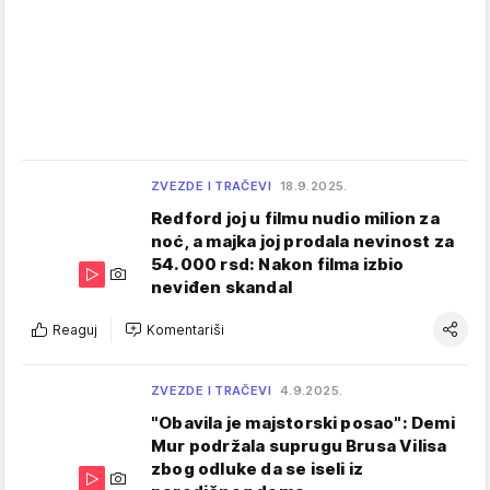
ZVEZDE I TRAČEVI
18.9.2025.
Redford joj u filmu nudio milion za
noć, a majka joj prodala nevinost za
54.000 rsd: Nakon filma izbio
neviđen skandal
Reaguj
Komentariši
ZVEZDE I TRAČEVI
4.9.2025.
"Obavila je majstorski posao": Demi
Mur podržala suprugu Brusa Vilisa
zbog odluke da se iseli iz