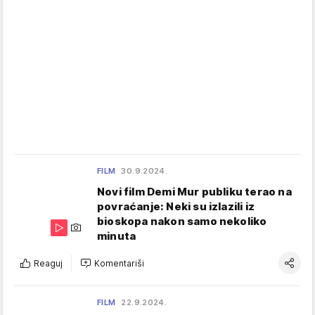
FILM
30.9.2024.
Novi film Demi Mur publiku terao na
povraćanje: Neki su izlazili iz
bioskopa nakon samo nekoliko
minuta
Reaguj
Komentariši
FILM
22.9.2024.