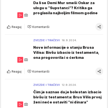
Da li se Demi Mur smeši Oskar za
ulogu u "Supstanci"? Kritika ga
proglasila najboljim filmom godine
Reaguj
Komentariši
ZVEZDE I TRAČEVI
16.9.2024.
Nove informacije o stanju Brusa
Vilisa: Bivšu izbacio iz testamenta,
ona progovorila i o ćerkma
Reaguj
Komentariši
ZVEZDE I TRAČEVI
12.9.2024.
Čim je saznao da je bolestan izbacio
bivšu iz testamenta: Brus Vilis prvoj
ženi neće ostaviti "ni dinara"