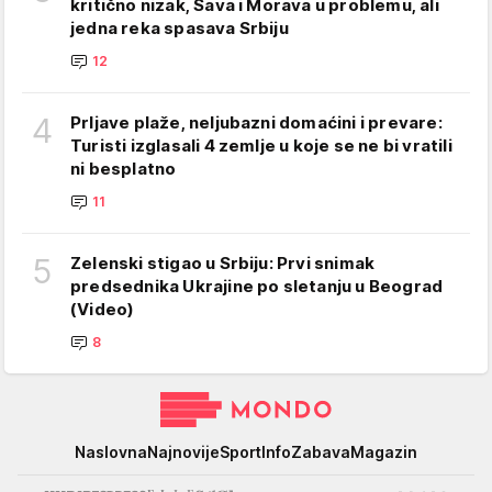
kritično nizak, Sava i Morava u problemu, ali
jedna reka spasava Srbiju
12
4
Prljave plaže, neljubazni domaćini i prevare:
Turisti izglasali 4 zemlje u koje se ne bi vratili
ni besplatno
11
5
Zelenski stigao u Srbiju: Prvi snimak
predsednika Ukrajine po sletanju u Beograd
(Video)
8
Mondo
Naslovna
Najnovije
Sport
Info
Zabava
Magazin