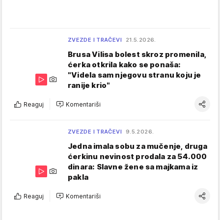
ZVEZDE I TRAČEVI
21.5.2026.
Brusa Vilisa bolest skroz promenila,
ćerka otkrila kako se ponaša:
"Videla sam njegovu stranu koju je
ranije krio"
Reaguj
Komentariši
ZVEZDE I TRAČEVI
9.5.2026.
Jedna imala sobu za mučenje, druga
ćerkinu nevinost prodala za 54.000
dinara: Slavne žene sa majkama iz
pakla
Reaguj
Komentariši