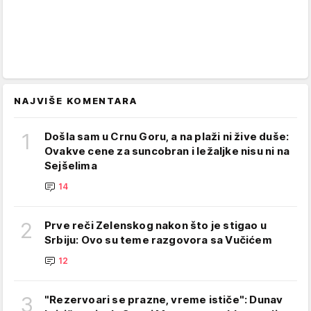
NAJVIŠE KOMENTARA
1
Došla sam u Crnu Goru, a na plaži ni žive duše:
Ovakve cene za suncobran i ležaljke nisu ni na
Sejšelima
14
2
Prve reči Zelenskog nakon što je stigao u
Srbiju: Ovo su teme razgovora sa Vučićem
12
3
"Rezervoari se prazne, vreme ističe": Dunav