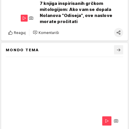
7 knjiga inspirisanih grčkom
mitologijom: Ako vam se dopala
Nolanova "Odiseja", ove naslove
morate pročitati
Reaguj
Komentariši
MONDO TEMA