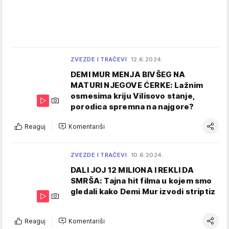
ZVEZDE I TRAČEVI
12.6.2024.
DEMI MUR MENJA BIVŠEG NA
MATURI NJEGOVE ĆERKE: Lažnim
osmesima kriju Vilisovo stanje,
porodica spremna na najgore?
Reaguj
Komentariši
ZVEZDE I TRAČEVI
10.6.2024.
DALI JOJ 12 MILIONA I REKLI DA
SMRŠA: Tajna hit filma u kojem smo
gledali kako Demi Mur izvodi striptiz
Reaguj
Komentariši