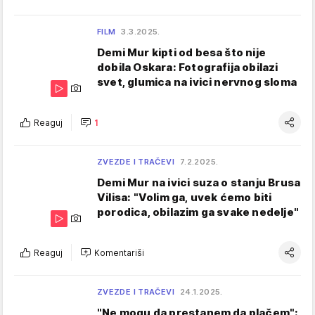
FILM
3.3.2025.
Demi Mur kipti od besa što nije
dobila Oskara: Fotografija obilazi
svet, glumica na ivici nervnog sloma
Reaguj
1
ZVEZDE I TRAČEVI
7.2.2025.
Demi Mur na ivici suza o stanju Brusa
Vilisa: "Volim ga, uvek ćemo biti
porodica, obilazim ga svake nedelje"
Reaguj
Komentariši
ZVEZDE I TRAČEVI
24.1.2025.
"Ne mogu da prestanem da plačem":