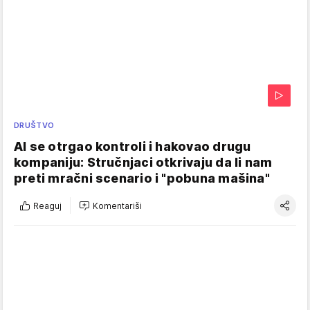
DRUŠTVO
AI se otrgao kontroli i hakovao drugu
kompaniju: Stručnjaci otkrivaju da li nam
preti mračni scenario i "pobuna mašina"
Reaguj
Komentariši