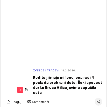
ZVEZDE I TRAČEVI
18.2.2026.
Roditelji imaju milione, ona radi 4
posla da prehrani dete: Šok ispovest
ćerke Brusa Vilisa, svima zapušila
usta
Reaguj
Komentariši