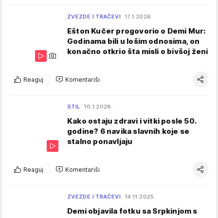
ZVEZDE I TRAČEVI
17.1.2026.
Ešton Kučer progovorio o Demi Mur:
Godinama bili u lošim odnosima, on
konačno otkrio šta misli o bivšoj ženi
Reaguj
Komentariši
STIL
10.1.2026.
Kako ostaju zdravi i vitki posle 50.
godine? 6 navika slavnih koje se
stalno ponavljaju
Reaguj
Komentariši
ZVEZDE I TRAČEVI
14.11.2025.
Demi objavila fotku sa Srpkinjom s