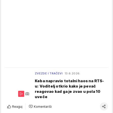
ZVEZDE I TRAČEVI
13.6.2026.
Keba napravio totalni haos na RTS-
u: Voditelj otkrio kako je pevač
reagovao kad ga je zvao u pola 10
uveče
Reaguj
Komentariši