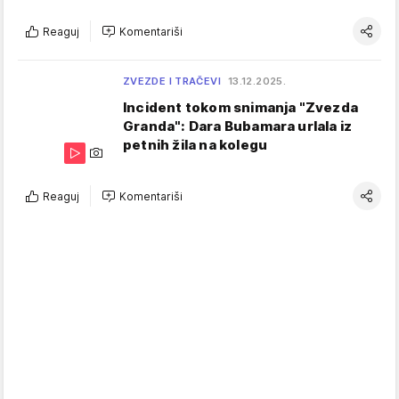
Reaguj
Komentariši
ZVEZDE I TRAČEVI
13.12.2025.
Incident tokom snimanja "Zvezda
Granda": Dara Bubamara urlala iz
petnih žila na kolegu
Reaguj
Komentariši