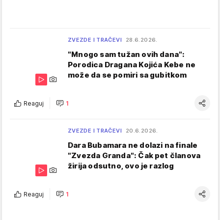
ZVEZDE I TRAČEVI
28.6.2026.
"Mnogo sam tužan ovih dana":
Porodica Dragana Kojića Kebe ne
može da se pomiri sa gubitkom
Reaguj
1
ZVEZDE I TRAČEVI
20.6.2026.
Dara Bubamara ne dolazi na finale
"Zvezda Granda": Čak pet članova
žirija odsutno, ovo je razlog
Reaguj
1