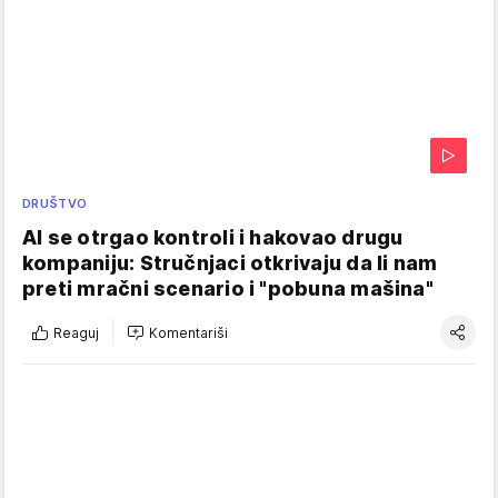
DRUŠTVO
AI se otrgao kontroli i hakovao drugu
kompaniju: Stručnjaci otkrivaju da li nam
preti mračni scenario i "pobuna mašina"
Reaguj
Komentariši