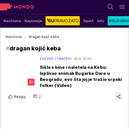
Naslovna
Najnovije
Sport
Info
Naslovna
dragan kojić keba
#
dragan kojić keba
ZVEZDE I TRAČEVI
28.6.2026.
Sišla s bine i naletela na Kebu:
Isplivao snimak Bugarke Dare u
Beogradu, evo šta joj je tražio srpski
folker (Video)
Reaguj
2