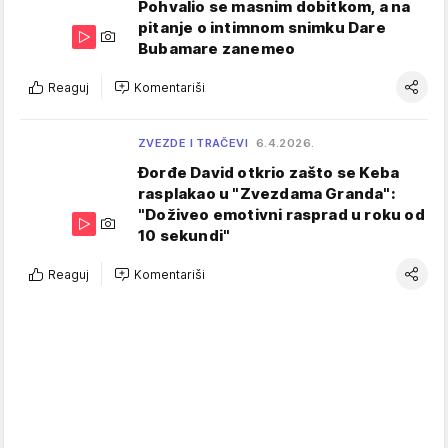
Pohvalio se masnim dobitkom, a na
pitanje o intimnom snimku Dare
Bubamare zanemeo
Reaguj
Komentariši
ZVEZDE I TRAČEVI
6.4.2026.
Đorđe David otkrio zašto se Keba
rasplakao u "Zvezdama Granda":
"Doživeo emotivni rasprad u roku od
10 sekundi"
Reaguj
Komentariši