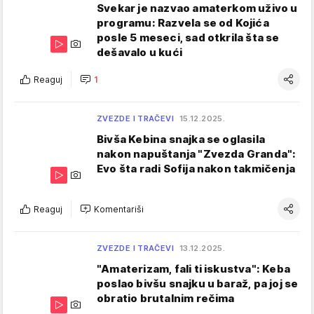
Svekar je nazvao amaterkom uživo u
programu: Razvela se od Kojića
posle 5 meseci, sad otkrila šta se
dešavalo u kući
Reaguj
1
ZVEZDE I TRAČEVI
15.12.2025.
Bivša Kebina snajka se oglasila
nakon napuštanja "Zvezda Granda":
Evo šta radi Sofija nakon takmičenja
Reaguj
Komentariši
ZVEZDE I TRAČEVI
13.12.2025.
"Amaterizam, fali ti iskustva": Keba
poslao bivšu snajku u baraž, pa joj se
obratio brutalnim rečima