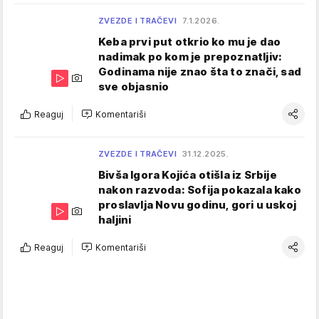
ZVEZDE I TRAČEVI
7.1.2026.
Keba prvi put otkrio ko mu je dao
nadimak po kom je prepoznatljiv:
Godinama nije znao šta to znači, sad
sve objasnio
Reaguj
Komentariši
ZVEZDE I TRAČEVI
31.12.2025.
Bivša Igora Kojića otišla iz Srbije
nakon razvoda: Sofija pokazala kako
proslavlja Novu godinu, gori u uskoj
haljini
Reaguj
Komentariši