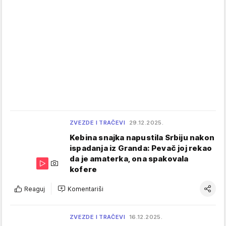
ZVEZDE I TRAČEVI
29.12.2025.
Kebina snajka napustila Srbiju nakon
ispadanja iz Granda: Pevač joj rekao
da je amaterka, ona spakovala
kofere
Reaguj
Komentariši
ZVEZDE I TRAČEVI
16.12.2025.