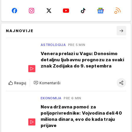
NAJNOVIJE
ASTROLOGIJA
PRE 5 MIN
Venera prelazi u Vagu: Donosimo
detaljnu ljubavnu prognozu za svaki
znak Zodijaka do 9. septembra
Reaguj
Komentariši
EKONOMIJA
PRE 6 MIN
Nova državna pomoć za
poljoprivrednike: Vojvodina deli 40
miliona dinara, evo do kada traju
prijave