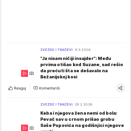
ZVEZDE I TRAČEVI
9.3.2026.
"Ja nisam ničiji insajder": Među
prvima otišao kod Suzane, sad rešio
da prećuti šta se dešavalo na
Bežanijskoj kosi
Reaguj
Komentariši
ZVEZDE I TRAČEVI
28.2.2026.
Keba i njegova žena nemi od bola:
Pevač sav u crnom prišao grobu
Saše Popovića na godišnjici njegove