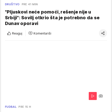
DRUŠTVO
PRE 41 MIN
"Pljuskovi neće pomoći, rešenje nije u
Srbiji": Sovilj otkrio šta je potrebno da se
Dunav oporavi
Reaguj
Komentariši
FUDBAL
PRE 15 H