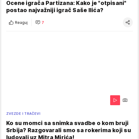
Ocene igrača Partizana: Kako je "otpisani"
postao najvažniji igrač Saše Ilića?
Reaguj
7
ZVEZDE I TRAČEVI
Ko su momci sa snimka svadbe o kom bruji
Srbija? Razgovarali smo sa rokerima koji su
ludovali uz Mitra Mirića!