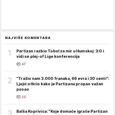
NAJVIŠE KOMENTARA
1
Partizan razbio Tobol za mir u Humskoj: 3:0 i
vidi se plej-of Lige konferencija
47
2
"Tražio nam 3.000 franaka, 66 evra i 30 centi":
Ljajić otkrio kako je Partizanu propao važan
posao
23
3
Balša Koprivica: "Koje domaće igrače Partizan