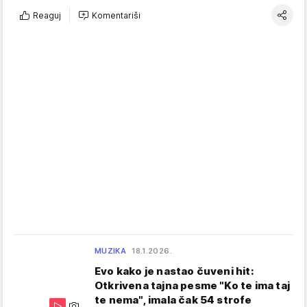
Reaguj
Komentariši
MUZIKA
18.1.2026.
Evo kako je nastao čuveni hit:
Otkrivena tajna pesme "Ko te ima taj
te nema", imala čak 54 strofe