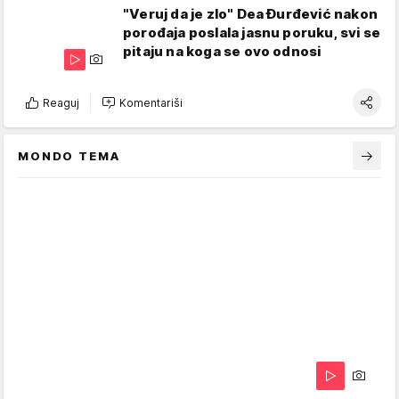
"Veruj da je zlo" Dea Đurđević nakon
porođaja poslala jasnu poruku, svi se
pitaju na koga se ovo odnosi
Reaguj
Komentariši
MONDO TEMA