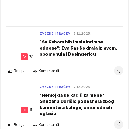
ZVEZDE I TRAČEVI
5.12.2025.
"Sa Kebom bih imala intimne
odnose": Eva Ras šokirala izjavom,
spomenula i Desingericu
Reaguj
Komentariši
ZVEZDE I TRAČEVI
2.12.2025.
"Nemoj da se kačiš za mene":
Snežana Đurišić pobesnela zbog
komentara kolege, on se odmah
oglasio
Reaguj
Komentariši