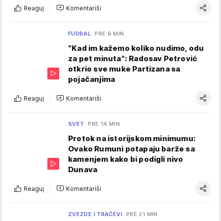
Reaguj
Komentariši
FUDBAL
PRE 6 MIN
"Kad im kažemo koliko nudimo, odu
za pet minuta": Radosav Petrović
otkrio sve muke Partizana sa
pojačanjima
Reaguj
Komentariši
SVET
PRE 14 MIN
Protok na istorijskom minimumu:
Ovako Rumuni potapaju barže sa
kamenjem kako bi podigli nivo
Dunava
Reaguj
Komentariši
ZVEZDE I TRAČEVI
PRE 21 MIN