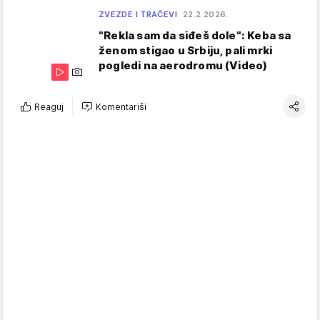
ZVEZDE I TRAČEVI
22.2.2026.
"Rekla sam da siđeš dole": Keba sa
ženom stigao u Srbiju, pali mrki
pogledi na aerodromu (Video)
Reaguj
Komentariši