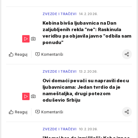
ZVEZDE I TRAČEVI
14.2.2026.
Kebina bivša ljubavnica na Dan
zaljubljenih rekla "ne": Raskinula
veridbu pa objavila javno "odbila sam
ponudu"
Reaguj
Komentariši
ZVEZDE I TRAČEVI
13.2.2026.
Ovi domaći pevači su napravili decu
ljubavnicama: Jedan tvrdio da je
nameštaljka, drugi potezom
oduševio Srbiju
Reaguj
Komentariši
ZVEZDE I TRAČEVI
10.2.2026.