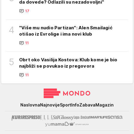
da dovede? Odlazili su nezadovoljni"
17
4
"Više mu nudio Partizan": Alen Smailagić
otišao iz Evrolige i ima novi klub
11
5
Obrt oko Vasilija Kostova: Klub kome je bio
najbliži se povukao iz pregovora
11
Mondo
Naslovna
Najnovije
Sport
Info
Zabava
Magazin