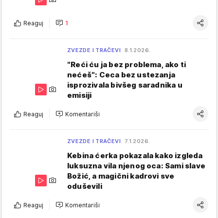
Reaguj
1
ZVEZDE I TRAČEVI
8.1.2026.
"Reći ću ja bez problema, ako ti
nećeš": Ceca bez ustezanja
isprozivala bivšeg saradnika u
emisiji
Reaguj
Komentariši
ZVEZDE I TRAČEVI
7.1.2026.
Kebina ćerka pokazala kako izgleda
luksuzna vila njenog oca: Sami slave
Božić, a magični kadrovi sve
oduševili
Reaguj
Komentariši