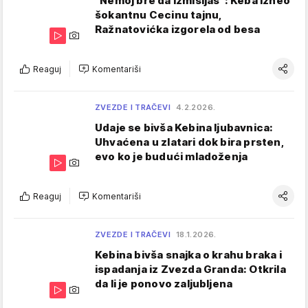
"Nemoj bre da izmišljaš": Keba izneo
šokantnu Cecinu tajnu,
Ražnatovićka izgorela od besa
Reaguj
Komentariši
ZVEZDE I TRAČEVI
4.2.2026.
Udaje se bivša Kebina ljubavnica:
Uhvaćena u zlatari dok bira prsten,
evo ko je budući mladoženja
Reaguj
Komentariši
ZVEZDE I TRAČEVI
18.1.2026.
Kebina bivša snajka o krahu braka i
ispadanja iz Zvezda Granda: Otkrila
da li je ponovo zaljubljena