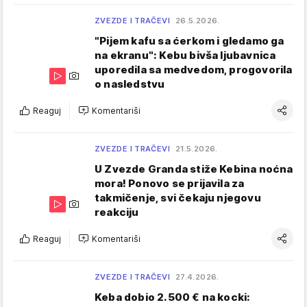
ZVEZDE I TRAČEVI
26.5.2026.
"Pijem kafu sa ćerkom i gledamo ga
na ekranu": Kebu bivša ljubavnica
uporedila sa medvedom, progovorila
o nasledstvu
Reaguj
Komentariši
ZVEZDE I TRAČEVI
21.5.2026.
U Zvezde Granda stiže Kebina noćna
mora! Ponovo se prijavila za
takmičenje, svi čekaju njegovu
reakciju
Reaguj
Komentariši
ZVEZDE I TRAČEVI
27.4.2026.
Keba dobio 2.500 € na kocki: