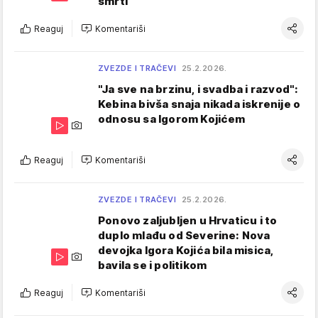
smrti
Reaguj
Komentariši
ZVEZDE I TRAČEVI
25.2.2026.
"Ja sve na brzinu, i svadba i razvod":
Kebina bivša snaja nikada iskrenije o
odnosu sa Igorom Kojićem
Reaguj
Komentariši
ZVEZDE I TRAČEVI
25.2.2026.
Ponovo zaljubljen u Hrvaticu i to
duplo mlađu od Severine: Nova
devojka Igora Kojića bila misica,
bavila se i politikom
Reaguj
Komentariši