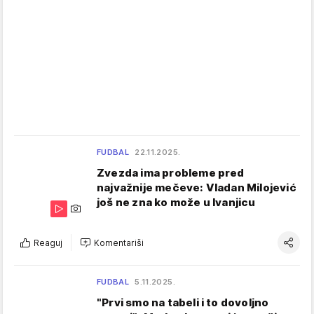
FUDBAL
22.11.2025.
Zvezda ima probleme pred
najvažnije mečeve: Vladan Milojević
još ne zna ko može u Ivanjicu
Reaguj
Komentariši
FUDBAL
5.11.2025.
"Prvi smo na tabeli i to dovoljno