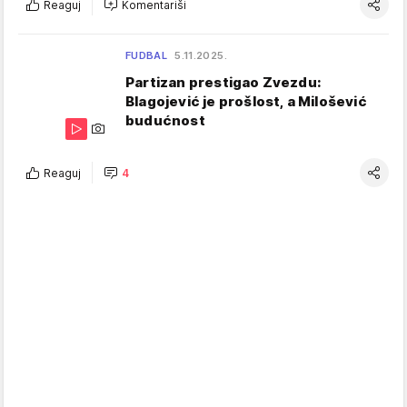
Reaguj
Komentariši
FUDBAL
5.11.2025.
Partizan prestigao Zvezdu:
Blagojević je prošlost, a Milošević
budućnost
Reaguj
4