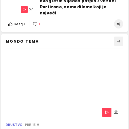
ovog leta: Nijedan potpis Zvezde i
Partizana, nema dileme koji je
najveći
Reaguj
1
MONDO TEMA
DRUŠTVO
PRE 15 H