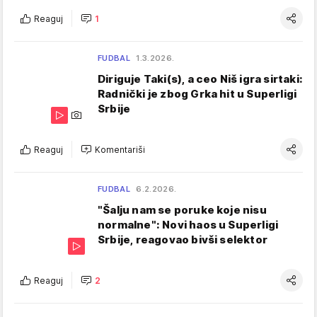
Reaguj
1
FUDBAL
1.3.2026.
Diriguje Taki(s), a ceo Niš igra sirtaki:
Radnički je zbog Grka hit u Superligi
Srbije
Reaguj
Komentariši
FUDBAL
6.2.2026.
"Šalju nam se poruke koje nisu
normalne": Novi haos u Superligi
Srbije, reagovao bivši selektor
Reaguj
2