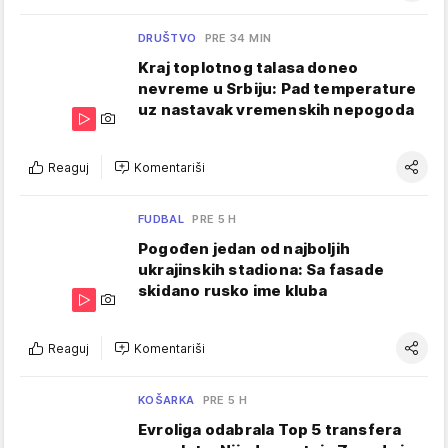
DRUŠTVO
PRE 34 MIN
Kraj toplotnog talasa doneo
nevreme u Srbiju: Pad temperature
uz nastavak vremenskih nepogoda
Reaguj
Komentariši
FUDBAL
PRE 5 H
Pogođen jedan od najboljih
ukrajinskih stadiona: Sa fasade
skidano rusko ime kluba
Reaguj
Komentariši
KOŠARKA
PRE 5 H
Evroliga odabrala Top 5 transfera