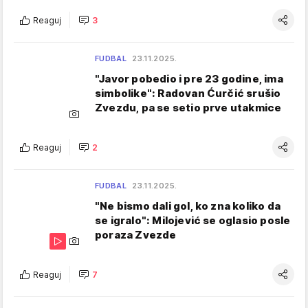
Reaguj
3
FUDBAL
23.11.2025.
"Javor pobedio i pre 23 godine, ima
simbolike": Radovan Ćurčić srušio
Zvezdu, pa se setio prve utakmice
Reaguj
2
FUDBAL
23.11.2025.
"Ne bismo dali gol, ko zna koliko da
se igralo": Milojević se oglasio posle
poraza Zvezde
Reaguj
7