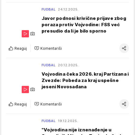
FUDBAL
24.12.2025.
Javor podnosi krivične prijave zbog
poraza protiv Vojvodine: FSS već
presudio da li je bilo sporno
Reaguj
Komentariši
FUDBAL
20.12.2025.
Vojvodina čeka 2026. kraj Partizana i
Zvezde: Pobeda za kraj uspešne
jeseni Novosađana
Reaguj
Komentariši
FUDBAL
19.12.2025.
"Vojvodina nije iznenađenje u