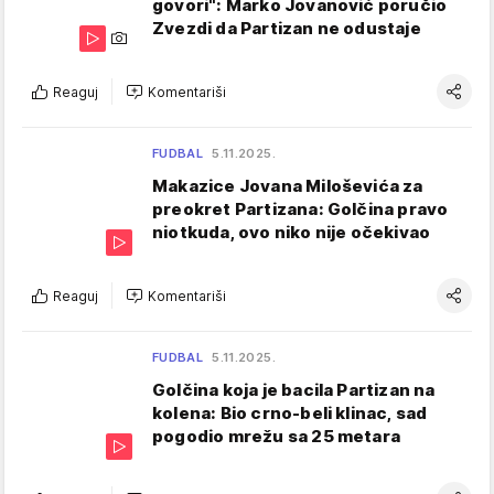
govori": Marko Jovanović poručio
Zvezdi da Partizan ne odustaje
Reaguj
Komentariši
FUDBAL
5.11.2025.
Makazice Jovana Miloševića za
preokret Partizana: Golčina pravo
niotkuda, ovo niko nije očekivao
Reaguj
Komentariši
FUDBAL
5.11.2025.
Golčina koja je bacila Partizan na
kolena: Bio crno-beli klinac, sad
pogodio mrežu sa 25 metara