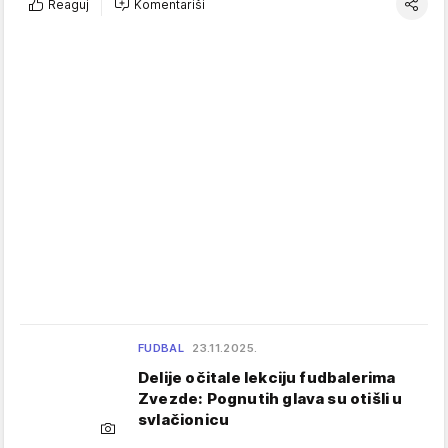
Reaguj
Komentariši
FUDBAL
23.11.2025.
Delije očitale lekciju fudbalerima
Zvezde: Pognutih glava su otišli u
svlačionicu