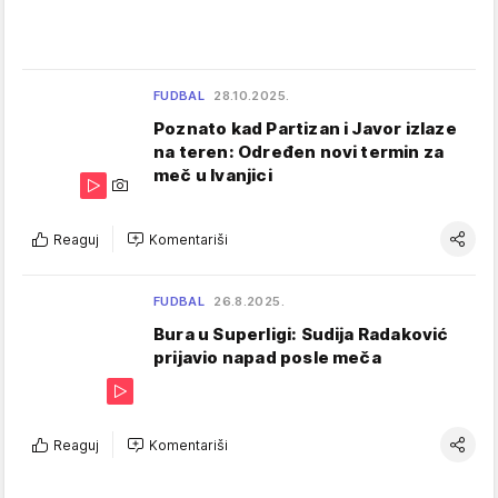
FUDBAL
28.10.2025.
Poznato kad Partizan i Javor izlaze
na teren: Određen novi termin za
meč u Ivanjici
Reaguj
Komentariši
FUDBAL
26.8.2025.
Bura u Superligi: Sudija Radaković
prijavio napad posle meča
Reaguj
Komentariši