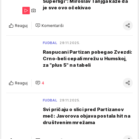
Superligi": Miroslav Tanjga kaže da
je sve ovo očekivao
Reaguj
Komentariši
FUDBAL
29.11.2025.
Raspucani Partizan pobegao Zvezdi:
Crno-beli cepali mrežu u Humskoj,
za "plus 5" na tabeli
Reaguj
4
FUDBAL
29.11.2025.
Svi pričaju o slici pred Partizanov
meč: Javorova objava postala hit na
društvenim mrežama