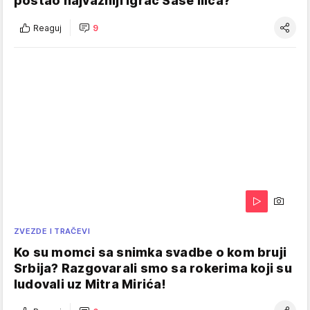
postao najvažniji igrač Saše Ilića?
Reaguj
9
ZVEZDE I TRAČEVI
Ko su momci sa snimka svadbe o kom bruji
Srbija? Razgovarali smo sa rokerima koji su
ludovali uz Mitra Mirića!