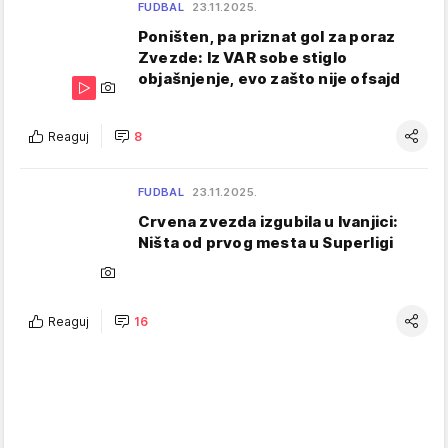
FUDBAL
23.11.2025.
Poništen, pa priznat gol za poraz
Zvezde: Iz VAR sobe stiglo
objašnjenje, evo zašto nije ofsajd
Reaguj
8
FUDBAL
23.11.2025.
Crvena zvezda izgubila u Ivanjici:
Ništa od prvog mesta u Superligi
Reaguj
16