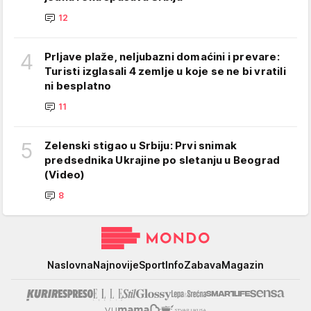
12
4
Prljave plaže, neljubazni domaćini i prevare:
Turisti izglasali 4 zemlje u koje se ne bi vratili
ni besplatno
11
5
Zelenski stigao u Srbiju: Prvi snimak
predsednika Ukrajine po sletanju u Beograd
(Video)
8
Mondo
Naslovna
Najnovije
Sport
Info
Zabava
Magazin