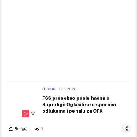
FUDBAL
12.5.2026.
FSS presekao posle haosa u
Superligi: Oglasili se o spornim
odlukama i penalu za OFK
Reaguj
1