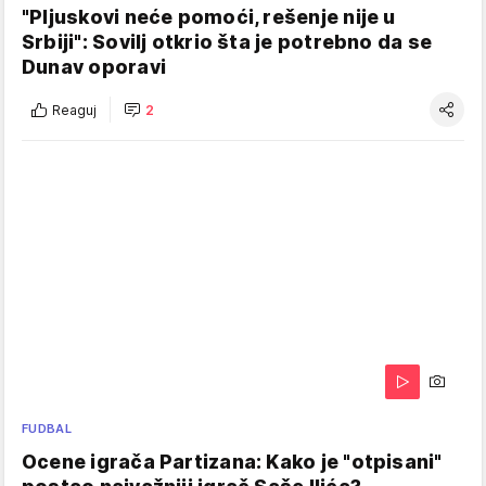
"Pljuskovi neće pomoći, rešenje nije u
Srbiji": Sovilj otkrio šta je potrebno da se
Dunav oporavi
Reaguj
2
FUDBAL
Ocene igrača Partizana: Kako je "otpisani"