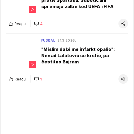
protiv Spartaka: Subotičani
spremaju žalbe kod UEFA i FIFA
Reaguj
4
FUDBAL
21.3.2026.
"Mislim da bi me infarkt opalio":
Nenad Lalatović se krstio, pa
čestitao Bajram
Reaguj
1