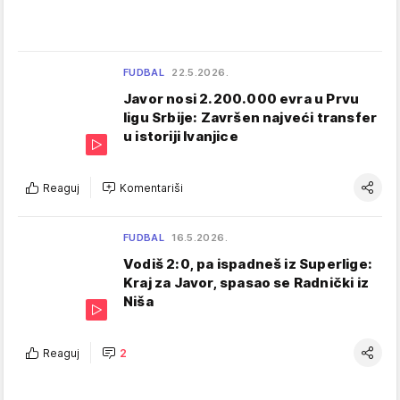
FUDBAL
22.5.2026.
Javor nosi 2.200.000 evra u Prvu
ligu Srbije: Završen najveći transfer
u istoriji Ivanjice
Reaguj
Komentariši
FUDBAL
16.5.2026.
Vodiš 2:0, pa ispadneš iz Superlige:
Kraj za Javor, spasao se Radnički iz
Niša
Reaguj
2