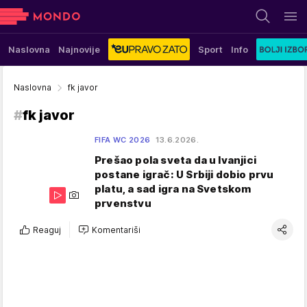
Naslovna
Najnovije
Sport
Info
Naslovna
fk javor
#
fk javor
FIFA WC 2026
13.6.2026.
Prešao pola sveta da u Ivanjici
postane igrač: U Srbiji dobio prvu
platu, a sad igra na Svetskom
prvenstvu
Reaguj
Komentariši