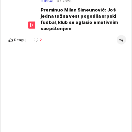
FUDBAL
9.1.2026.
Preminuo Milan Simeunović: Još
jedna tužna vest pogodila srpski
fudbal, klub se oglasio emotivnim
saopštenjem
Reaguj
2