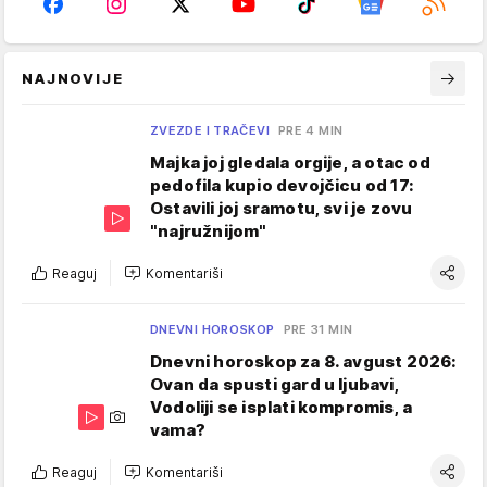
NAJNOVIJE
ZVEZDE I TRAČEVI
PRE 4 MIN
Majka joj gledala orgije, a otac od
pedofila kupio devojčicu od 17:
Ostavili joj sramotu, svi je zovu
"najružnijom"
Reaguj
Komentariši
DNEVNI HOROSKOP
PRE 31 MIN
Dnevni horoskop za 8. avgust 2026:
Ovan da spusti gard u ljubavi,
Vodoliji se isplati kompromis, a
vama?
Reaguj
Komentariši