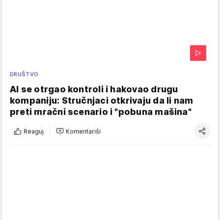
DRUŠTVO
AI se otrgao kontroli i hakovao drugu
kompaniju: Stručnjaci otkrivaju da li nam
preti mračni scenario i "pobuna mašina"
Reaguj
Komentariši