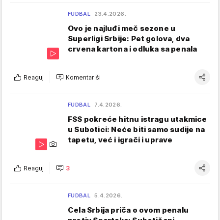
FUDBAL
23.4.2026.
Ovo je najluđi meč sezone u
Superligi Srbije: Pet golova, dva
crvena kartona i odluka sa penala
Reaguj
Komentariši
FUDBAL
7.4.2026.
FSS pokreće hitnu istragu utakmice
u Subotici: Neće biti samo sudije na
tapetu, već i igrači i uprave
Reaguj
3
FUDBAL
5.4.2026.
Cela Srbija priča o ovom penalu