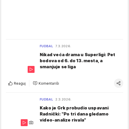
FUDBAL
7.3.2026.
Nikad veća drama u Superligi: Pet
bodova od 6. do 13. mesta, a
smanjuje se liga
Reaguj
Komentariši
FUDBAL
2.3.2026.
Kako je Grk probudio uspavani
Radnički: "Po tri dana gledamo
video-analize rivala"