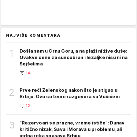
NAJVIŠE KOMENTARA
1
Došla sam u Crnu Goru, a na plaži ni žive duše:
Ovakve cene za suncobran i ležaljke nisu ni na
Sejšelima
14
2
Prve reči Zelenskog nakon što je stigao u
Srbiju: Ovo su teme razgovora sa Vučićem
12
3
"Rezervoari se prazne, vreme ističe": Dunav
kritično nizak, Sava i Morava u problemu, ali
jedna reka spasava Srbiju