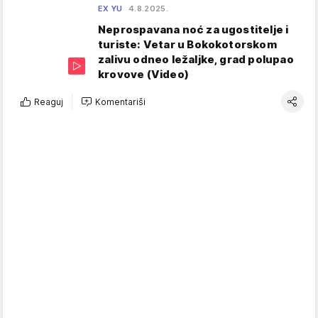
EX YU
4.8.2025.
Neprospavana noć za ugostitelje i
turiste: Vetar u Bokokotorskom
zalivu odneo ležaljke, grad polupao
krovove (Video)
Reaguj
Komentariši