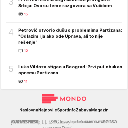
3
Srbiju: Ovo su teme razgovora sa Vučićem
15
4
Petrović otvorio dušu o problemima Partizana:
"Odlazim i ja ako ode Uprava, ali to nije
rešenje"
12
5
Luka Vildoza stigao u Beograd: Prvi put obukao
opremu Partizana
11
Mondo
Naslovna
Najnovije
Sport
Info
Zabava
Magazin