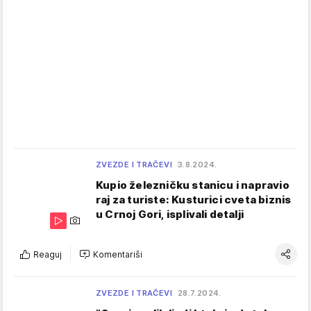
ZVEZDE I TRAČEVI
3.8.2024.
Kupio železničku stanicu i napravio
raj za turiste: Kusturici cveta biznis
u Crnoj Gori, isplivali detalji
Reaguj
Komentariši
ZVEZDE I TRAČEVI
28.7.2024.