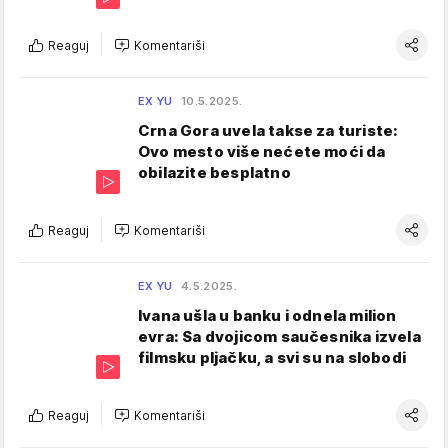
Reaguj
Komentariši
EX YU
10.5.2025.
Crna Gora uvela takse za turiste:
Ovo mesto više nećete moći da
obilazite besplatno
Reaguj
Komentariši
EX YU
4.5.2025.
Ivana ušla u banku i odnela milion
evra: Sa dvojicom saučesnika izvela
filmsku pljačku, a svi su na slobodi
Reaguj
Komentariši