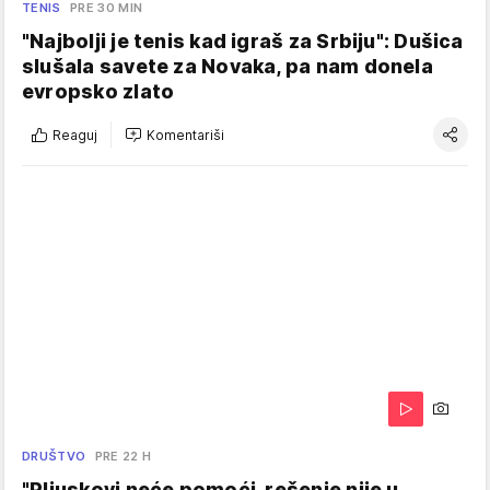
TENIS
PRE 30 MIN
"Najbolji je tenis kad igraš za Srbiju": Dušica
slušala savete za Novaka, pa nam donela
evropsko zlato
Reaguj
Komentariši
DRUŠTVO
PRE 22 H
"Pljuskovi neće pomoći, rešenje nije u