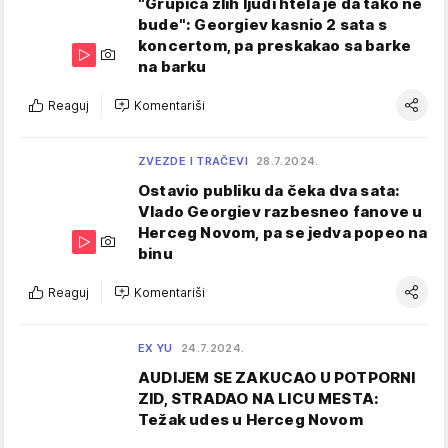
"Grupica zlih ljudi htela je da tako ne
bude": Georgiev kasnio 2 sata s
koncertom, pa preskakao sa barke
na barku
Reaguj
Komentariši
ZVEZDE I TRAČEVI
28.7.2024.
Ostavio publiku da čeka dva sata:
Vlado Georgiev razbesneo fanove u
Herceg Novom, pa se jedva popeo na
binu
Reaguj
Komentariši
EX YU
24.7.2024.
AUDIJEM SE ZAKUCAO U POTPORNI
ZID, STRADAO NA LICU MESTA:
Težak udes u Herceg Novom