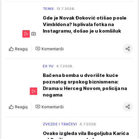
TENIS
13.7.2026.
Gde je Novak Đoković otišao posle
Vimbldona? Isplivala fotka na
Instagramu, došao je u komšiluk
Reaguj
Komentariši
EX YU
4.7.2026.
Bačena bomba u dvorište kuće
poznatog srpskog biznismena:
Drama u Herceg Novom, policija na
nogama
Reaguj
Komentariši
ZVEZDE I TRAČEVI
4.7.2026.
Ovako izgleda vila Bogoljuba Karića