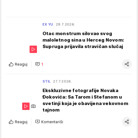
EX YU
29.7.2026.
Otac monstrum silovao svog
maloletnog sina u Herceg Novom:
Supruga prijavila stravičan slučaj
Reaguj
1
STIL
27.7.2026.
Ekskluzivne fotografije Novaka
Đokovića: Sa Tarom i Stefanom u
svetinji koja je obavijena vekovnom
tajnom
Reaguj
Komentariši