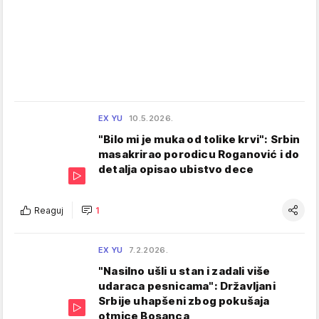
EX YU
10.5.2026.
"Bilo mi je muka od tolike krvi": Srbin
masakrirao porodicu Roganović i do
detalja opisao ubistvo dece
Reaguj
1
EX YU
7.2.2026.
"Nasilno ušli u stan i zadali više
udaraca pesnicama": Državljani
Srbije uhapšeni zbog pokušaja
otmice Bosanca