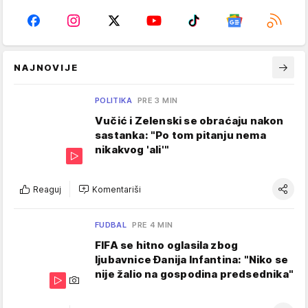
NAJNOVIJE
POLITIKA
PRE 3 MIN
Vučić i Zelenski se obraćaju nakon
sastanka: "Po tom pitanju nema
nikakvog 'ali'"
Reaguj
Komentariši
FUDBAL
PRE 4 MIN
FIFA se hitno oglasila zbog
ljubavnice Đanija Infantina: "Niko se
nije žalio na gospodina predsednika"