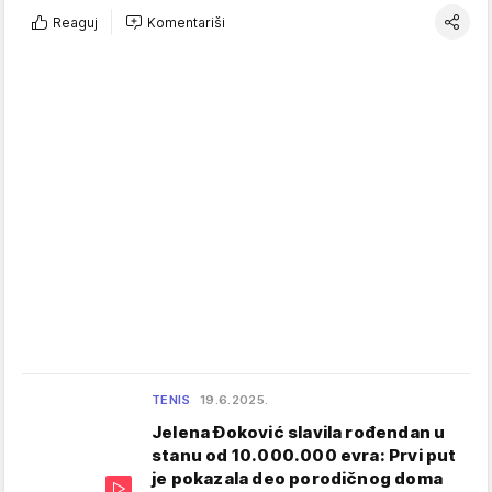
Reaguj
Komentariši
TENIS
19.6.2025.
Jelena Đoković slavila rođendan u
stanu od 10.000.000 evra: Prvi put
je pokazala deo porodičnog doma