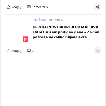
Reaguj
Komentariši
DRUŠTVO
20.7.2024.
HERCEG NOVI SKUPLJI OD MALDIVA!
Elitni turizam podigao cene - Za dan
potroše nekoliko hiljada evra
Reaguj
3