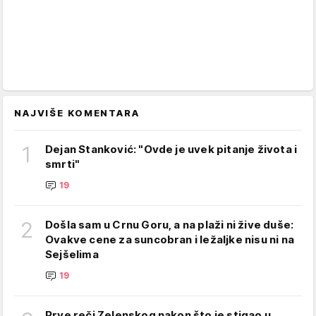
NAJVIŠE KOMENTARA
1
Dejan Stanković: "Ovde je uvek pitanje života i
smrti"
19
2
Došla sam u Crnu Goru, a na plaži ni žive duše:
Ovakve cene za suncobran i ležaljke nisu ni na
Sejšelima
19
Prve reči Zelenskog nakon što je stigao u