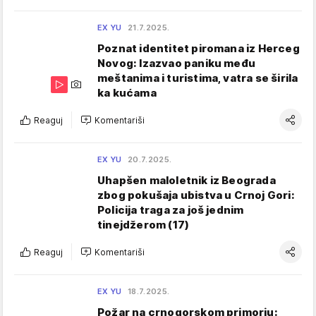
EX YU
21.7.2025.
Poznat identitet piromana iz Herceg
Novog: Izazvao paniku među
meštanima i turistima, vatra se širila
ka kućama
Reaguj
Komentariši
EX YU
20.7.2025.
Uhapšen maloletnik iz Beograda
zbog pokušaja ubistva u Crnoj Gori:
Policija traga za još jednim
tinejdžerom (17)
Reaguj
Komentariši
EX YU
18.7.2025.
Požar na crnogorskom primorju: