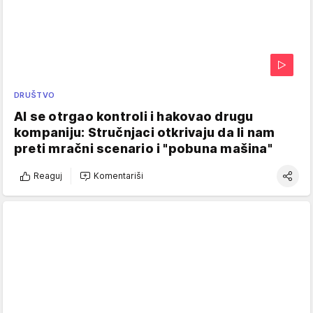
DRUŠTVO
AI se otrgao kontroli i hakovao drugu
kompaniju: Stručnjaci otkrivaju da li nam
preti mračni scenario i "pobuna mašina"
Reaguj
Komentariši