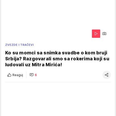
ZVEZDE I TRAČEVI
Ko su momci sa snimka svadbe o kom bruji
Srbija? Razgovarali smo sa rokerima koji su
ludovali uz Mitra Mirića!
Reaguj
6