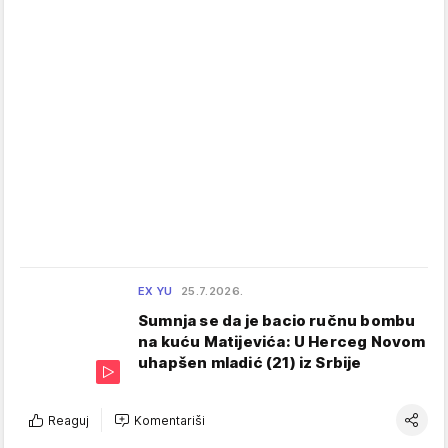
EX YU
25.7.2026.
Sumnja se da je bacio ručnu bombu
na kuću Matijevića: U Herceg Novom
uhapšen mladić (21) iz Srbije
Reaguj
Komentariši