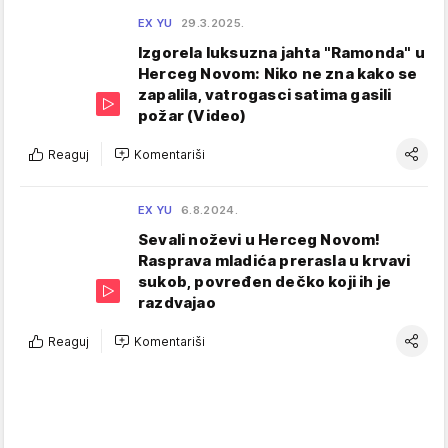
EX YU
29.3.2025.
Izgorela luksuzna jahta "Ramonda" u
Herceg Novom: Niko ne zna kako se
zapalila, vatrogasci satima gasili
požar (Video)
Reaguj
Komentariši
EX YU
6.8.2024.
Sevali noževi u Herceg Novom!
Rasprava mladića prerasla u krvavi
sukob, povređen dečko koji ih je
razdvajao
Reaguj
Komentariši