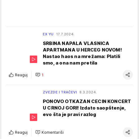
EX YU
17.7.2024.
SRBINA NAPALA VLASNICA
APARTMANA U HERCEG NOVOM!
Nastao haos na mrežama: Platili
smo, a ona nam pretila
Reaguj
1
ZVEZDE I TRAČEVI
8.3.2024.
PONOVO OTKAZAN CECIN KONCERT
U CRNOJ GORI! Izdato saopštenje,
evo šta je pravi razlog
Reaguj
Komentariši