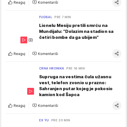
Reaguj
Komentariši
FUDBAL
PRE 7 MIN
Lionelu Mesiju pretili smrću na
Mundijalu: "Dolazim na stadion sa
četiri bombe da ga ubijem"
Reaguj
Komentariši
CRNA HRONIKA
PRE 16 MIN
Supruga na vestima čula užasnu
vest, telefon zvonio u prazno:
Sahranjen putar kojeg je pokosio
kamion kod Šapca
Reaguj
Komentariši
EX YU
PRE 20 MIN