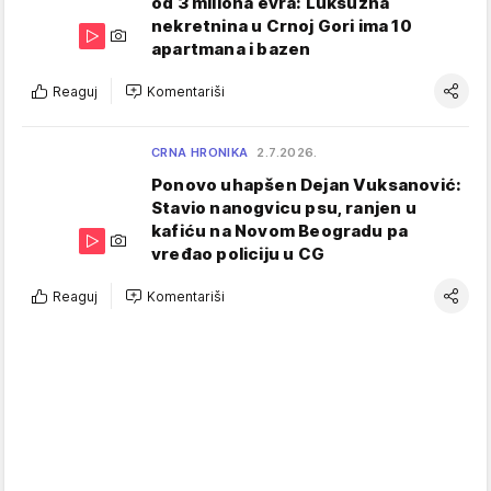
od 3 miliona evra: Luksuzna
nekretnina u Crnoj Gori ima 10
apartmana i bazen
Reaguj
Komentariši
CRNA HRONIKA
2.7.2026.
Ponovo uhapšen Dejan Vuksanović:
Stavio nanogvicu psu, ranjen u
kafiću na Novom Beogradu pa
vređao policiju u CG
Reaguj
Komentariši