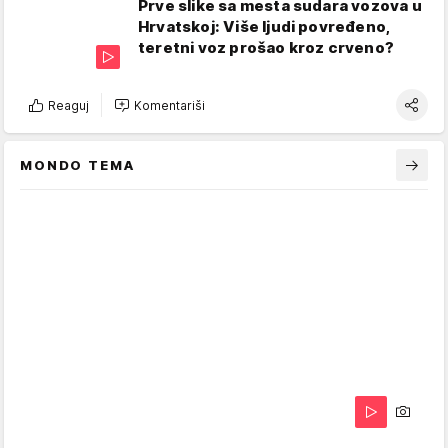
Prve slike sa mesta sudara vozova u
Hrvatskoj: Više ljudi povređeno,
teretni voz prošao kroz crveno?
Reaguj
Komentariši
MONDO TEMA