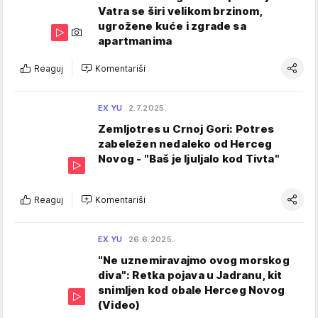
Vatra se širi velikom brzinom,
ugrožene kuće i zgrade sa
apartmanima
Reaguj
Komentariši
EX YU
2.7.2025.
Zemljotres u Crnoj Gori: Potres
zabeležen nedaleko od Herceg
Novog - "Baš je ljuljalo kod Tivta"
Reaguj
Komentariši
EX YU
26.6.2025.
"Ne uznemiravajmo ovog morskog
diva": Retka pojava u Jadranu, kit
snimljen kod obale Herceg Novog
(Video)