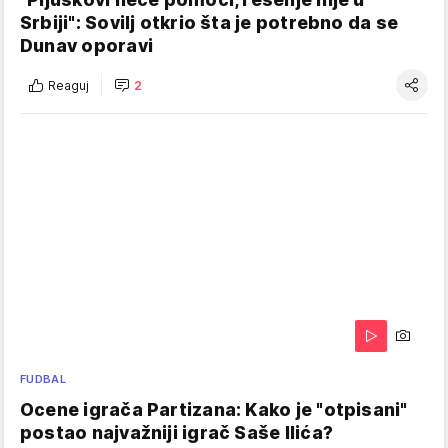
Srbiji": Sovilj otkrio šta je potrebno da se
Dunav oporavi
Reaguj
2
FUDBAL
Ocene igrača Partizana: Kako je "otpisani"
postao najvažniji igrač Saše Ilića?