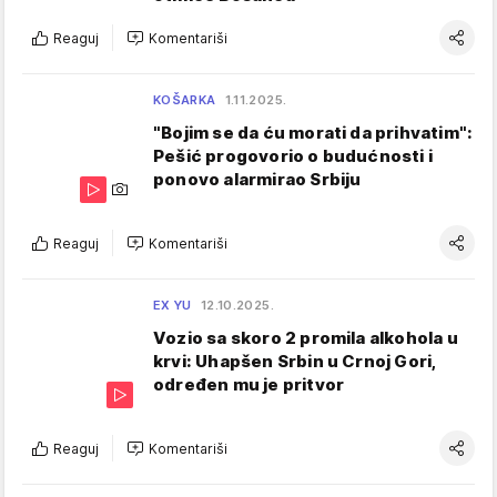
Reaguj
Komentariši
KOŠARKA
1.11.2025.
"Bojim se da ću morati da prihvatim":
Pešić progovorio o budućnosti i
ponovo alarmirao Srbiju
Reaguj
Komentariši
EX YU
12.10.2025.
Vozio sa skoro 2 promila alkohola u
krvi: Uhapšen Srbin u Crnoj Gori,
određen mu je pritvor
Reaguj
Komentariši