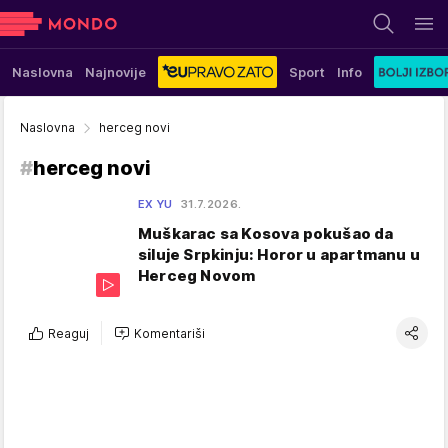
Naslovna
Najnovije
Sport
Info
Naslovna
herceg novi
#
herceg novi
EX YU
31.7.2026.
Muškarac sa Kosova pokušao da
siluje Srpkinju: Horor u apartmanu u
Herceg Novom
Reaguj
Komentariši