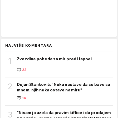
NAJVIŠE KOMENTARA
1
Zvezdina pobeda za mir pred Hapoel
22
2
Dejan Stanković: "Neka nastave da se bave sa
mnom, njih neka ostave na miru"
14
3
"Nisam ja uzela da pravim kiflice i da prodajem