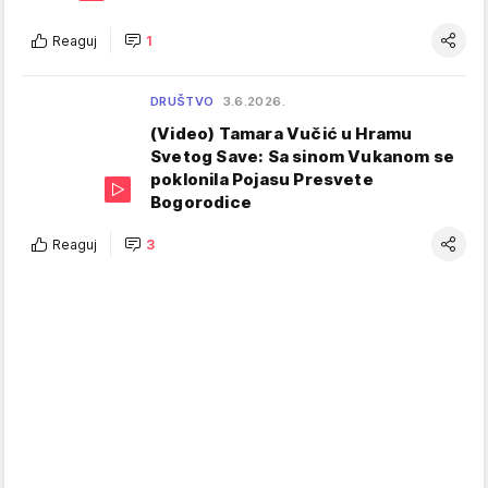
Reaguj
1
DRUŠTVO
3.6.2026.
(Video) Tamara Vučić u Hramu
Svetog Save: Sa sinom Vukanom se
poklonila Pojasu Presvete
Bogorodice
Reaguj
3