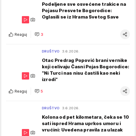
Podeljene sve osvećene trakice na
Pojasu Presvete Bogorodice:
Oglasili se iz Hrama Svetog Save
Reaguj
3
DRUŠTVO
3.6.2026.
Otac Predrag Popović brani vernike
koji celivaju Časni Pojas Bogorodice:
"Ni Turci nas nisu častili kao neki
izrodi"
Reaguj
5
DRUŠTVO
3.6.2026.
Kolona od pet kilometara, čeka se 10
sati ispred Hrama uprkos umoru i
vrućini: Uvedena pravila za ulazak