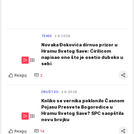
TENIS
2.6.2026.
Novaka Đokovića dirnuo prizor u
Hramu Svetog Save: Ćirilicom
napisao ono što je osetio duboko u
sebi
Reaguj
2
DRUŠTVO
2.6.2026.
Koliko se vernika poklonilo Časnom
Pojasu Presvete Bogorodice u
Hramu Svetog Save? SPC saopštila
novu brojku
Reaguj
14