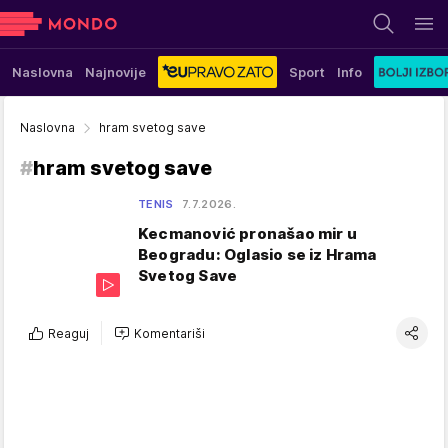
Naslovna
Najnovije
Sport
Info
Naslovna
hram svetog save
#
hram svetog save
TENIS
7.7.2026.
Kecmanović pronašao mir u
Beogradu: Oglasio se iz Hrama
Svetog Save
Reaguj
Komentariši