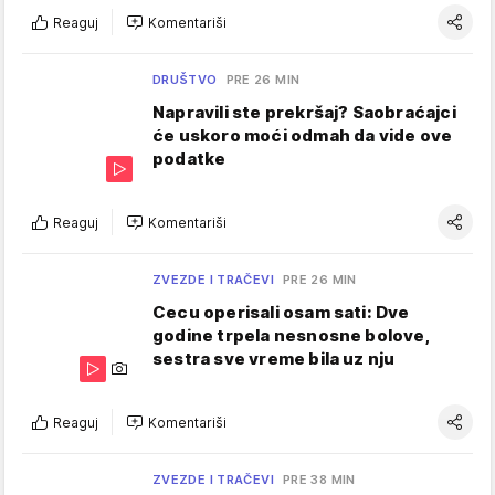
Reaguj
Komentariši
DRUŠTVO
PRE 26 MIN
Napravili ste prekršaj? Saobraćajci
će uskoro moći odmah da vide ove
podatke
Reaguj
Komentariši
ZVEZDE I TRAČEVI
PRE 26 MIN
Cecu operisali osam sati: Dve
godine trpela nesnosne bolove,
sestra sve vreme bila uz nju
Reaguj
Komentariši
ZVEZDE I TRAČEVI
PRE 38 MIN