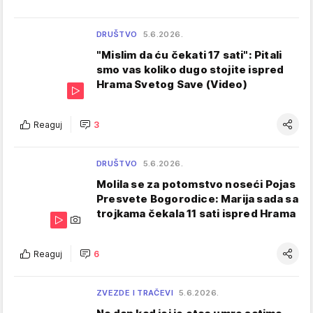
DRUŠTVO
5.6.2026.
"Mislim da ću čekati 17 sati": Pitali
smo vas koliko dugo stojite ispred
Hrama Svetog Save (Video)
Reaguj
3
DRUŠTVO
5.6.2026.
Molila se za potomstvo noseći Pojas
Presvete Bogorodice: Marija sada sa
trojkama čekala 11 sati ispred Hrama
Reaguj
6
ZVEZDE I TRAČEVI
5.6.2026.