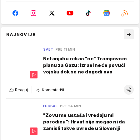
NAJNOVIJE
SVET
PRE 11 MIN
Netanjahu rekao "ne" Trampovom
planu za Gazu: Izrael neće povući
vojsku dok se ne dogodi ovo
Reaguj
Komentariši
FUDBAL
PRE 24 MIN
"Zovu me ustaša i vređaju mi
porodicu": Hrvat nije mogao ni da
zamisli takve uvrede u Sloveniji