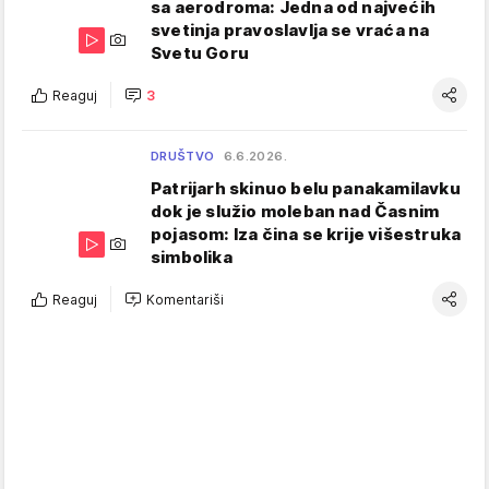
sa aerodroma: Jedna od najvećih
svetinja pravoslavlja se vraća na
Svetu Goru
Reaguj
3
DRUŠTVO
6.6.2026.
Patrijarh skinuo belu panakamilavku
dok je služio moleban nad Časnim
pojasom: Iza čina se krije višestruka
simbolika
Reaguj
Komentariši