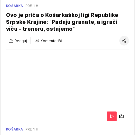
KOŠARKA
PRE 1 H
Ovo je priča o Košarkaškoj ligi Republike
Srpske Krajine: "Padaju granate, a igrači
viču - treneru, ostajemo"
Reaguj
Komentariši
KOŠARKA
PRE 1 H