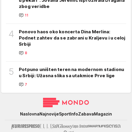
u pekari": Jovana Jeremić isprozivala Dragana
zbog veridbe
11
4
Ponovo haos oko koncerta Dina Merlina:
Podnet zahtev da se zabrani u Kraljevu i u celoj
Srbiji
8
5
Potpuno uništen teren na modernom stadionu
u Srbiji: Užasna slika sa utakmice Prve lige
7
Mondo
Naslovna
Najnovije
Sport
Info
Zabava
Magazin