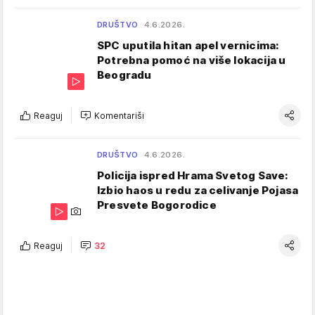
DRUŠTVO
4.6.2026.
SPC uputila hitan apel vernicima:
Potrebna pomoć na više lokacija u
Beogradu
Reaguj
Komentariši
DRUŠTVO
4.6.2026.
Policija ispred Hrama Svetog Save:
Izbio haos u redu za celivanje Pojasa
Presvete Bogorodice
Reaguj
32