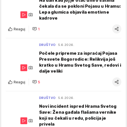
Na dan kad joj je otac umro satima
čekala da se pokloni Pojasu u Hramu:
Lepa glumica objavila emotivne
kadrove
Reaguj
1
DRUŠTVO
5.6.2026.
Počele pripreme za ispraćaj Pojasa
Presvete Bogorodice: Relikvija još
kratko u Hramu Svetog Save, redovi i
dalje veliki
Reaguj
5
DRUŠTVO
5.6.2026.
Novi incident ispred Hrama Svetog
Save: Žena gađala flašama vernike
koji su čekali u redu, policija je
privela