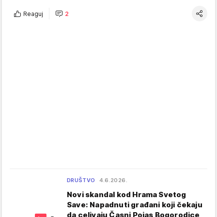
Reaguj
2
DRUŠTVO
4.6.2026.
Novi skandal kod Hrama Svetog
Save: Napadnuti građani koji čekaju
da celivaju Časni Pojas Bogorodice