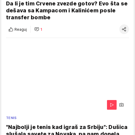
Da li je tim Crvene zvezde gotov? Evo šta se
dešava sa Kampacom i Kalinićem posle
transfer bombe
Reaguj
1
TENIS
"Najbolji je tenis kad igraš za Srbiju": Dušica
slušala savete za Novaka, pa nam donela