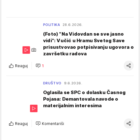
POLITIKA
28.6.2026.
(Foto) "Na Vidovdan se sve jasno
vidi": Vučić u Hramu Svetog Save
prisustvovao potpisivanju ugovora o
završetku radova
Reaguj
1
DRUŠTVO
9.6.2026.
Oglasila se SPC o dolasku Časnog
Pojasa: Demantovala navode o
materijalnim interesima
Reaguj
Komentariši