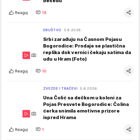
besedu
Reaguj
19
DRUŠTVO
5.6.2026.
Srbi zarađuju na Časnom Pojasu
Bogorodice: Prodaje se plastična
replika dok vernici čekaju satima da
uđu u Hram (Foto)
Reaguj
10
ZVEZDE I TRAČEVI
5.6.2026.
Una Čolić sa dečkom u koloni za
Pojas Presvete Bogorodice: Čolina
ćerka snimila emotivne prizore
ispred Hrama
Reaguj
1