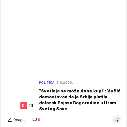
POLITIKA
8.6.2026.
"Svetinja ne može da se kupi": Vučić
demantovao da je Srbija platila
dolazak Pojasa Bogorodice u Hram
Svetog Save
Reaguj
5