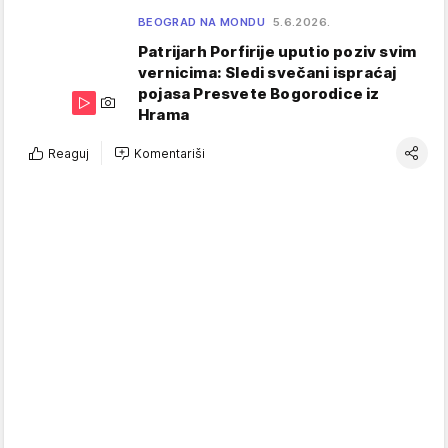
BEOGRAD NA MONDU
5.6.2026.
Patrijarh Porfirije uputio poziv svim
vernicima: Sledi svečani ispraćaj
pojasa Presvete Bogorodice iz
Hrama
Reaguj
Komentariši