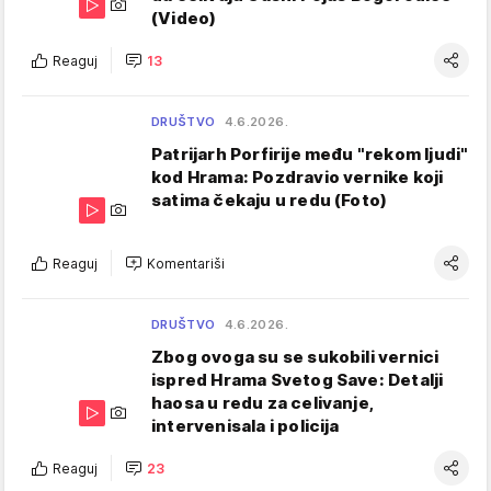
(Video)
Reaguj
13
DRUŠTVO
4.6.2026.
Patrijarh Porfirije među "rekom ljudi"
kod Hrama: Pozdravio vernike koji
satima čekaju u redu (Foto)
Reaguj
Komentariši
DRUŠTVO
4.6.2026.
Zbog ovoga su se sukobili vernici
ispred Hrama Svetog Save: Detalji
haosa u redu za celivanje,
intervenisala i policija
Reaguj
23