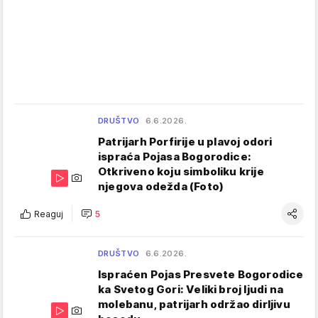
DRUŠTVO
6.6.2026.
Patrijarh Porfirije u plavoj odori
ispraća Pojasa Bogorodice:
Otkriveno koju simboliku krije
njegova odežda (Foto)
Reaguj
5
DRUŠTVO
6.6.2026.
Ispraćen Pojas Presvete Bogorodice
ka Svetog Gori: Veliki broj ljudi na
molebanu, patrijarh održao dirljivu