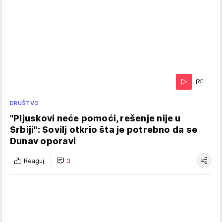
DRUŠTVO
"Pljuskovi neće pomoći, rešenje nije u
Srbiji": Sovilj otkrio šta je potrebno da se
Dunav oporavi
Reaguj
3