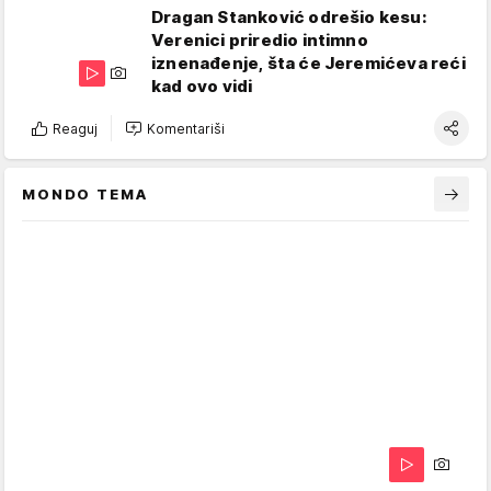
Dragan Stanković odrešio kesu:
Verenici priredio intimno
iznenađenje, šta će Jeremićeva reći
kad ovo vidi
Reaguj
Komentariši
MONDO TEMA