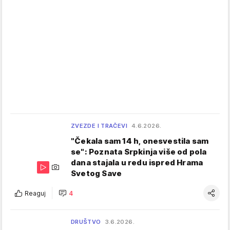
ZVEZDE I TRAČEVI
4.6.2026.
"Čekala sam 14 h, onesvestila sam
se": Poznata Srpkinja više od pola
dana stajala u redu ispred Hrama
Svetog Save
Reaguj
4
DRUŠTVO
3.6.2026.