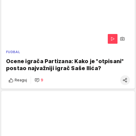
FUDBAL
Ocene igrača Partizana: Kako je "otpisani"
postao najvažniji igrač Saše Ilića?
Reaguj
9