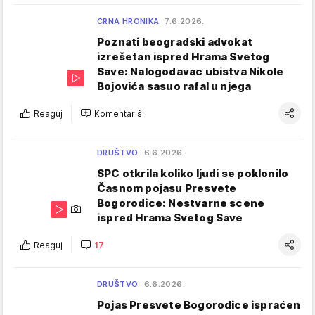
CRNA HRONIKA
7.6.2026.
Poznati beogradski advokat
izrešetan ispred Hrama Svetog
Save: Nalogodavac ubistva Nikole
Bojovića sasuo rafal u njega
Reaguj
Komentariši
DRUŠTVO
6.6.2026.
SPC otkrila koliko ljudi se poklonilo
Časnom pojasu Presvete
Bogorodice: Nestvarne scene
ispred Hrama Svetog Save
Reaguj
17
DRUŠTVO
6.6.2026.
Pojas Presvete Bogorodice ispraćen