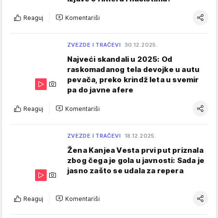
Reaguj
Komentariši
ZVEZDE I TRAČEVI
30.12.2025.
Najveći skandali u 2025: Od
raskomadanog tela devojke u autu
pevača, preko krindž leta u svemir
pa do javne afere
Reaguj
Komentariši
ZVEZDE I TRAČEVI
18.12.2025.
Žena Kanjea Vesta prvi put priznala
zbog čega je gola u javnosti: Sada je
jasno zašto se udala za repera
Reaguj
Komentariši