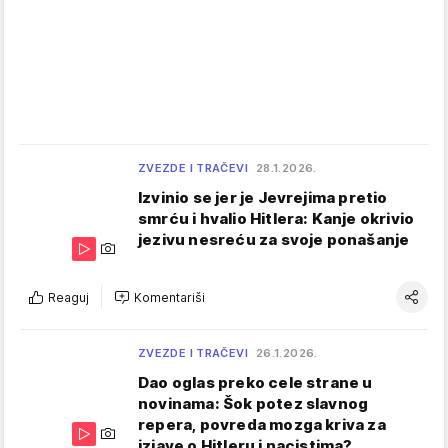
ZVEZDE I TRAČEVI
28.1.2026.
Izvinio se jer je Jevrejima pretio
smrću i hvalio Hitlera: Kanje okrivio
jezivu nesreću za svoje ponašanje
Reaguj
Komentariši
ZVEZDE I TRAČEVI
26.1.2026.
Dao oglas preko cele strane u
novinama: Šok potez slavnog
repera, povreda mozga kriva za
izjave o Hitleru i nacistima?