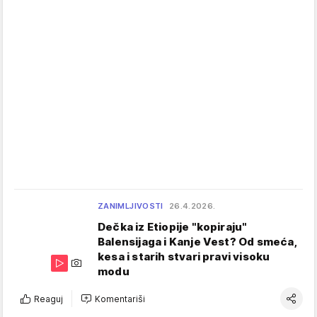
ZANIMLJIVOSTI
26.4.2026.
Dečka iz Etiopije "kopiraju"
Balensijaga i Kanje Vest? Od smeća,
kesa i starih stvari pravi visoku
modu
Reaguj
Komentariši