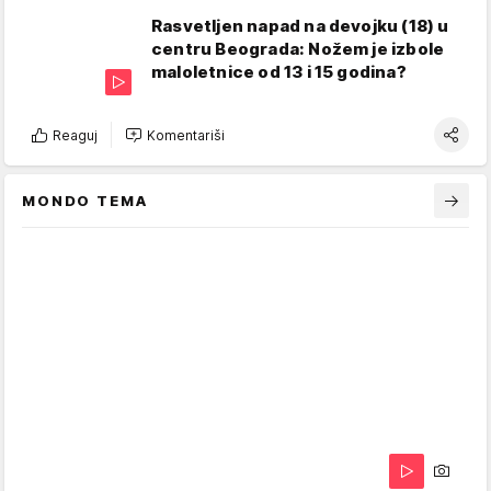
Rasvetljen napad na devojku (18) u
centru Beograda: Nožem je izbole
maloletnice od 13 i 15 godina?
Reaguj
Komentariši
MONDO TEMA