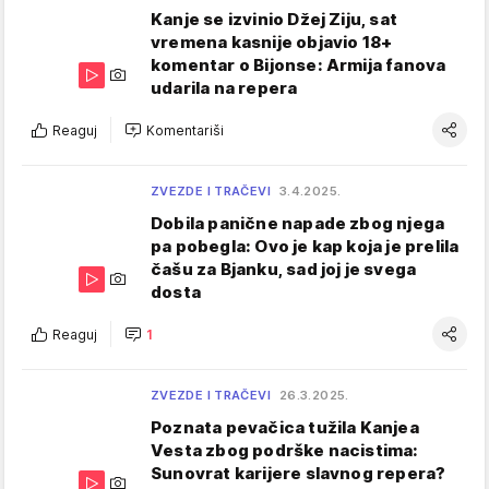
Kanje se izvinio Džej Ziju, sat
vremena kasnije objavio 18+
komentar o Bijonse: Armija fanova
udarila na repera
Reaguj
Komentariši
ZVEZDE I TRAČEVI
3.4.2025.
Dobila panične napade zbog njega
pa pobegla: Ovo je kap koja je prelila
čašu za Bjanku, sad joj je svega
dosta
Reaguj
1
ZVEZDE I TRAČEVI
26.3.2025.
Poznata pevačica tužila Kanjea
Vesta zbog podrške nacistima:
Sunovrat karijere slavnog repera?