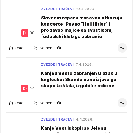
ZVEZDE I TRAČEVI
19.4.2026.
Slavnom reperu masovno otkazuju
koncerte: Pevao "Hajl Hitler" i
prodavao majice sa svastikom,
fudbalski klub ga zabranio
Reaguj
Komentariši
ZVEZDE I TRAČEVI
7.4.2026.
Kanjeu Vestu zabranjen ulazak u
Englesku: Skandalozna izjava ga
skupo koštala, izgubiće milione
Reaguj
Komentariši
ZVEZDE I TRAČEVI
4.4.2026.
Kanje Vest iskopirao Jelenu