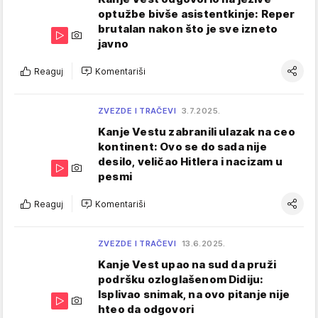
optužbe bivše asistentkinje: Reper
brutalan nakon što je sve izneto
javno
Reaguj
Komentariši
ZVEZDE I TRAČEVI
3.7.2025.
Kanje Vestu zabranili ulazak na ceo
kontinent: Ovo se do sada nije
desilo, veličao Hitlera i nacizam u
pesmi
Reaguj
Komentariši
ZVEZDE I TRAČEVI
13.6.2025.
Kanje Vest upao na sud da pruži
podršku ozloglašenom Didiju:
Isplivao snimak, na ovo pitanje nije
hteo da odgovori