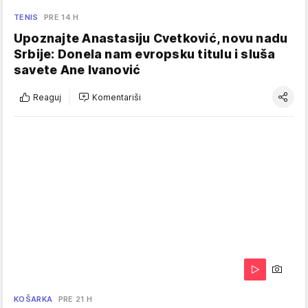
TENIS
PRE 14 H
Upoznajte Anastasiju Cvetković, novu nadu
Srbije: Donela nam evropsku titulu i sluša
savete Ane Ivanović
Reaguj
Komentariši
KOŠARKA
PRE 21 H