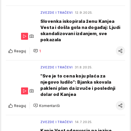
ZVEZDE I TRAČEVI
12.9.2025.
Slovenka iskopirala ženu Kanjea
Vesta i došla gola na događaj: Ljudi
skandalizovani izdanjem, sve
pokazala
Reaguj
1
ZVEZDE I TRAČEVI
31.8.2025.
"Sve je to cena koju plaća za
njegovo ludilo": Bjanka skovala
pakleni plan da izvuče i poslednji
dolar od Kanjea
Reaguj
Komentariši
ZVEZDE I TRAČEVI
14.7.2025.
Kanje Vest odgovorio na jezive