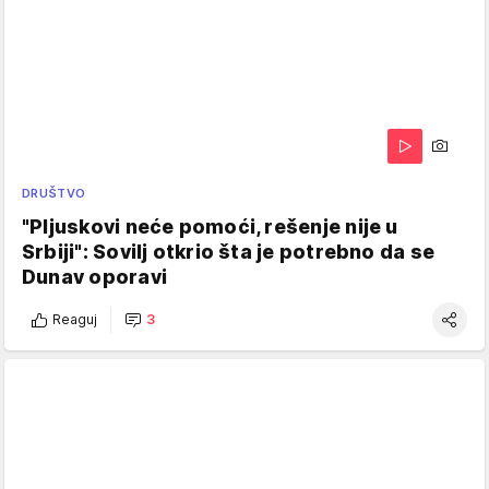
DRUŠTVO
"Pljuskovi neće pomoći, rešenje nije u
Srbiji": Sovilj otkrio šta je potrebno da se
Dunav oporavi
Reaguj
3