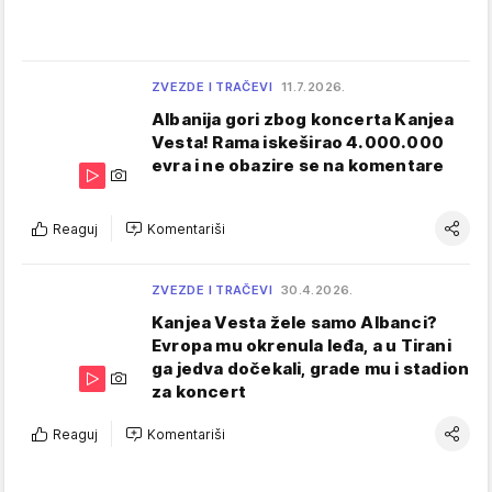
ZVEZDE I TRAČEVI
11.7.2026.
Albanija gori zbog koncerta Kanjea
Vesta! Rama iskeširao 4.000.000
evra i ne obazire se na komentare
Reaguj
Komentariši
ZVEZDE I TRAČEVI
30.4.2026.
Kanjea Vesta žele samo Albanci?
Evropa mu okrenula leđa, a u Tirani
ga jedva dočekali, grade mu i stadion
za koncert
Reaguj
Komentariši