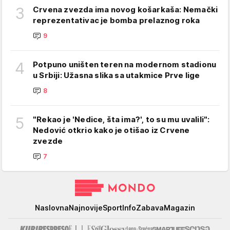
3
Crvena zvezda ima novog košarkaša: Nemački
reprezentativac je bomba prelaznog roka
9
4
Potpuno uništen teren na modernom stadionu
u Srbiji: Užasna slika sa utakmice Prve lige
8
5
"Rekao je 'Nedice, šta ima?', to su mu uvalili":
Nedović otkrio kako je otišao iz Crvene
zvezde
7
Mondo
Naslovna
Najnovije
Sport
Info
Zabava
Magazin