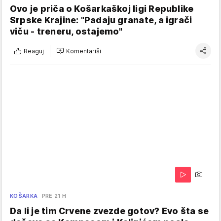
Ovo je priča o Košarkaškoj ligi Republike
Srpske Krajine: "Padaju granate, a igrači
viču - treneru, ostajemo"
Reaguj
Komentariši
KOŠARKA
PRE 21 H
Da li je tim Crvene zvezde gotov? Evo šta se