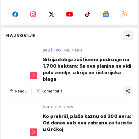
NAJNOVIJE
DRUŠTVO
PRE 4 MIN
Srbija dobija zaštićeno područje na
1.700 hektara: Sa ove planine se vidi
pola zemlje, a kriju se i istorijska
blaga
Reaguj
Komentariši
SVET
PRE 7 MIN
Ko prekrši, plaža kaznu od 300 evra:
Od danas važi ova zabrana za turiste
u Grčkoj