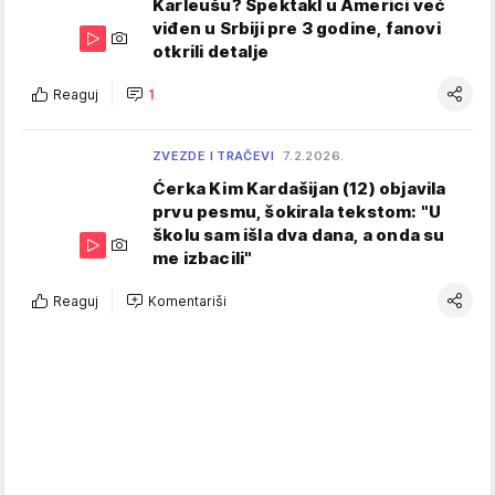
Karleušu? Spektakl u Americi već
viđen u Srbiji pre 3 godine, fanovi
otkrili detalje
Reaguj
1
ZVEZDE I TRAČEVI
7.2.2026.
Ćerka Kim Kardašijan (12) objavila
prvu pesmu, šokirala tekstom: "U
školu sam išla dva dana, a onda su
me izbacili"
Reaguj
Komentariši