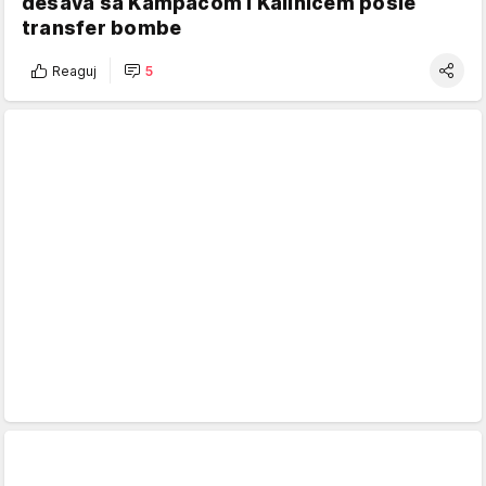
dešava sa Kampacom i Kalinićem posle
transfer bombe
Reaguj
5