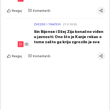
Reaguj
Komentariši
ZVEZDE I TRAČEVI
21.3.2025.
Sin Bijonse i Džej Zija konačno viđen
u javnosti: Ono što je Kanje rekao o
tome zašto ga kriju zgrozilo je sve
Reaguj
Komentariši