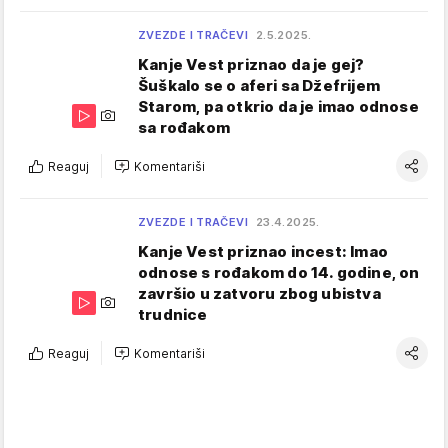
ZVEZDE I TRAČEVI
2.5.2025.
Kanje Vest priznao da je gej?
Šuškalo se o aferi sa Džefrijem
Starom, pa otkrio da je imao odnose
sa rođakom
Reaguj
Komentariši
ZVEZDE I TRAČEVI
23.4.2025.
Kanje Vest priznao incest: Imao
odnose s rođakom do 14. godine, on
završio u zatvoru zbog ubistva
trudnice
Reaguj
Komentariši