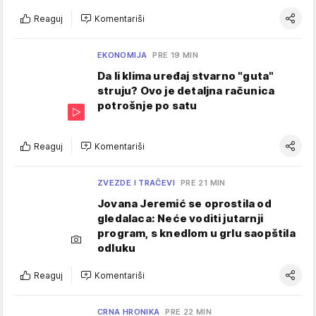
Reaguj
Komentariši
EKONOMIJA
PRE 19 MIN
Da li klima uređaj stvarno "guta"
struju? Ovo je detaljna računica
potrošnje po satu
Reaguj
Komentariši
ZVEZDE I TRAČEVI
PRE 21 MIN
Jovana Jeremić se oprostila od
gledalaca: Neće voditi jutarnji
program, s knedlom u grlu saopštila
odluku
Reaguj
Komentariši
CRNA HRONIKA
PRE 22 MIN