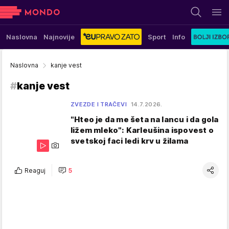
Naslovna
Najnovije
Sport
Info
Naslovna
kanje vest
#
kanje vest
ZVEZDE I TRAČEVI
14.7.2026.
"Hteo je da me šeta na lancu i da gola
ližem mleko": Karleušina ispovest o
svetskoj faci ledi krv u žilama
Reaguj
5