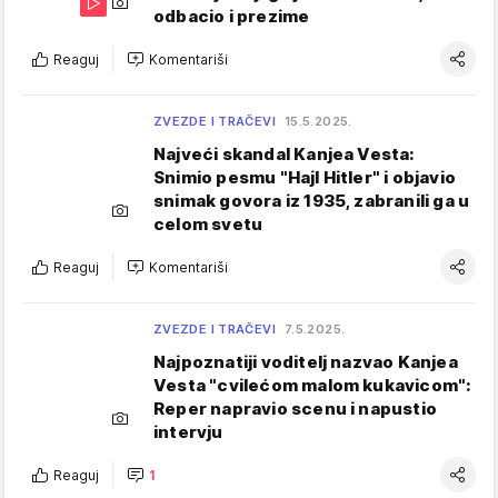
odbacio i prezime
Reaguj
Komentariši
ZVEZDE I TRAČEVI
15.5.2025.
Najveći skandal Kanjea Vesta:
Snimio pesmu "Hajl Hitler" i objavio
snimak govora iz 1935, zabranili ga u
celom svetu
Reaguj
Komentariši
ZVEZDE I TRAČEVI
7.5.2025.
Najpoznatiji voditelj nazvao Kanjea
Vesta "cvilećom malom kukavicom":
Reper napravio scenu i napustio
intervju
Reaguj
1