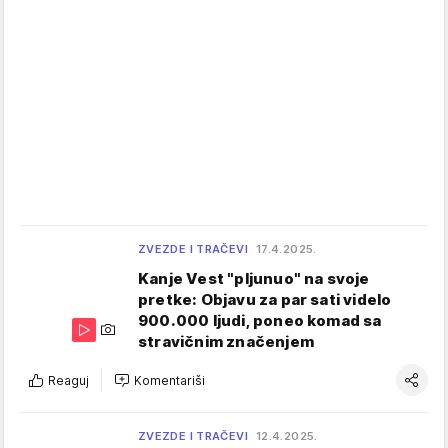
ZVEZDE I TRAČEVI
17.4.2025.
Kanje Vest "pljunuo" na svoje
pretke: Objavu za par sati videlo
900.000 ljudi, poneo komad sa
stravičnim značenjem
Reaguj
Komentariši
ZVEZDE I TRAČEVI
12.4.2025.