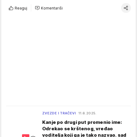
Reaguj
Komentariši
ZVEZDE I TRAČEVI
11.6.2025.
Kanje po drugi put promenio ime:
Odrekao se krštenog, vređao
voditelja koji ga je tako nazvao, sad