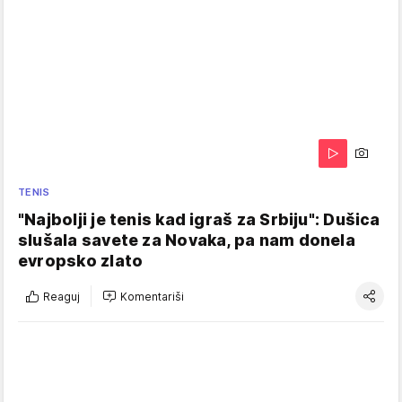
TENIS
"Najbolji je tenis kad igraš za Srbiju": Dušica
slušala savete za Novaka, pa nam donela
evropsko zlato
Reaguj
Komentariši