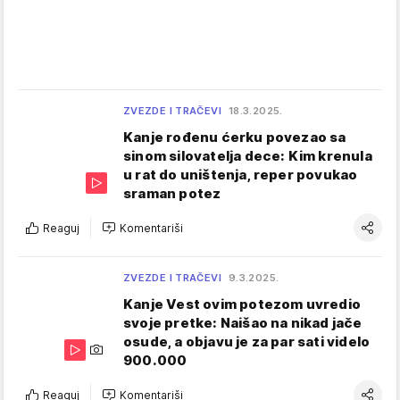
ZVEZDE I TRAČEVI
18.3.2025.
Kanje rođenu ćerku povezao sa
sinom silovatelja dece: Kim krenula
u rat do uništenja, reper povukao
sraman potez
Reaguj
Komentariši
ZVEZDE I TRAČEVI
9.3.2025.
Kanje Vest ovim potezom uvredio
svoje pretke: Naišao na nikad jače
osude, a objavu je za par sati videlo
900.000
Reaguj
Komentariši