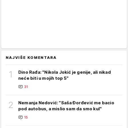
NAJVIŠE KOMENTARA
1
Dino Rađa: "Nikola Jokić je genije, ali nikad
neće biti u mojih top 5"
31
2
Nemanja Nedović: "Saša Đorđević me bacio
pod autobus, a mislio sam da smo kul"
15