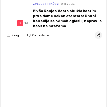
ZVEZDE I TRAČEVI
2.11.2025.
Bivša Kanjea Vesta obukla kostim
prve dame nakon atentata: Unuci
Kenedija se odmah oglasili, napravila
haos na mrežama
Reaguj
Komentariši