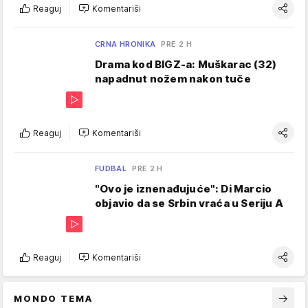
Reaguj
Komentariši
CRNA HRONIKA
PRE 2 H
Drama kod BIGZ-a: Muškarac (32)
napadnut nožem nakon tuče
Reaguj
Komentariši
FUDBAL
PRE 2 H
"Ovo je iznenađujuće": Di Marcio
objavio da se Srbin vraća u Seriju A
Reaguj
Komentariši
MONDO TEMA