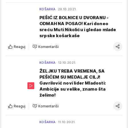
KOŠARKA
28.10.2021.
PEŠIĆ IZ BOLNICE U DVORANU -
ODMAH NA POSAO! Kari doneo
sreću Muti Nikoliću i gledao mlade
srpske košarkaše
Reaguj
Komentariši
KOŠARKA
12.10.2021.
ŽELJKU TREBA VREMENA, SA
PEŠIĆEM SU MEDALJE CILJ!
Gavrilović novi lider Mladosti:
Ambicije su velike, znamo šta
želimo!
Reaguj
Komentariši
KOŠARKA
11.10.2021.