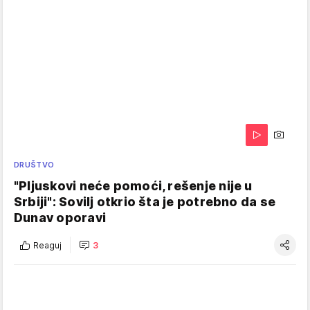
DRUŠTVO
"Pljuskovi neće pomoći, rešenje nije u
Srbiji": Sovilj otkrio šta je potrebno da se
Dunav oporavi
Reaguj
3