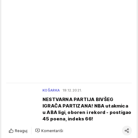
KOŠARKA
19.12.2021.
NESTVARNA PARTIJA BIVŠEG
IGRAČA PARTIZANA! NBA utakmica
u ABA ligi, oboren i rekord - postigao
45 poena, indeks 66!
Reaguj
Komentariši