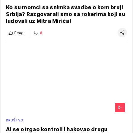
Ko su momci sa snimka svadbe o kom bruji
Srbija? Razgovarali smo sa rokerima koji su
ludovali uz Mitra Mirića!
Reaguj
6
DRUŠTVO
AI se otrgao kontroli i hakovao drugu