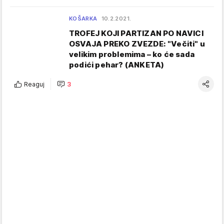
KOŠARKA
10.2.2021.
TROFEJ KOJI PARTIZAN PO NAVICI
OSVAJA PREKO ZVEZDE: "Večiti" u
velikim problemima – ko će sada
podići pehar? (ANKETA)
Reaguj
3