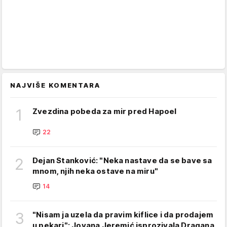
NAJVIŠE KOMENTARA
1
Zvezdina pobeda za mir pred Hapoel
22
2
Dejan Stanković: "Neka nastave da se bave sa
mnom, njih neka ostave na miru"
14
3
"Nisam ja uzela da pravim kiflice i da prodajem
u pekari": Jovana Jeremić isprozivala Dragana