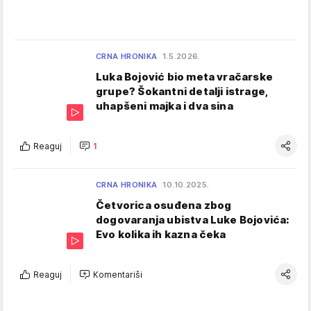
CRNA HRONIKA
1.5.2026.
Luka Bojović bio meta vračarske
grupe? Šokantni detalji istrage,
uhapšeni majka i dva sina
Reaguj
1
CRNA HRONIKA
10.10.2025.
Četvorica osuđena zbog
dogovaranja ubistva Luke Bojovića:
Evo kolika ih kazna čeka
Reaguj
Komentariši