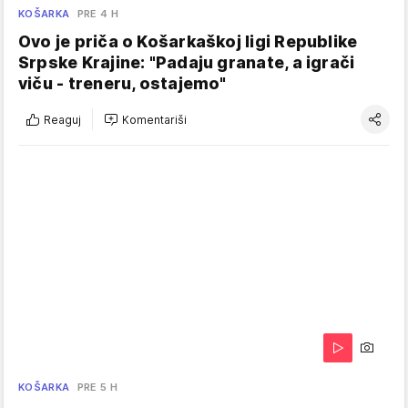
KOŠARKA
PRE 4 H
Ovo je priča o Košarkaškoj ligi Republike
Srpske Krajine: "Padaju granate, a igrači
viču - treneru, ostajemo"
Reaguj
Komentariši
KOŠARKA
PRE 5 H