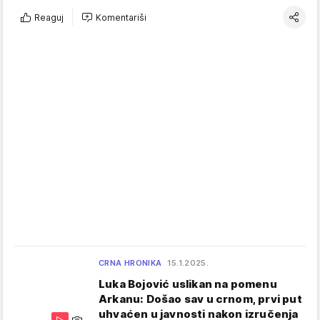
Reaguj
Komentariši
CRNA HRONIKA
15.1.2025.
Luka Bojović uslikan na pomenu
Arkanu: Došao sav u crnom, prvi put
uhvaćen u javnosti nakon izručenja