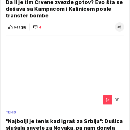
Da li je tim Crvene zvezde gotov? Evo šta se
dešava sa Kampacom i Kalinićem posle
transfer bombe
Reaguj
4
TENIS
"Najbolji je tenis kad igraš za Srbiju": Dušica
slušala savete za Novaka, pa nam donela