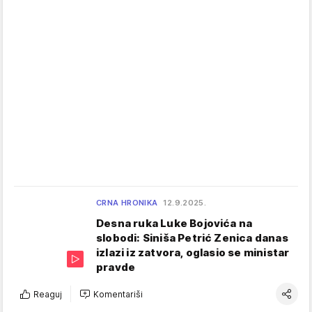
CRNA HRONIKA
12.9.2025.
Desna ruka Luke Bojovića na
slobodi: Siniša Petrić Zenica danas
izlazi iz zatvora, oglasio se ministar
pravde
Reaguj
Komentariši