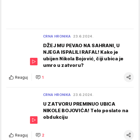
CRNA HRONIKA
23.6.2024.
DŽEJ MU PEVAO NA SAHRANI, U
NJEGA ISPALILI RAFAL! Kako je
ubijen Nikola Bojović, čiji ubica je
umro u zatvoru?
Reaguj
1
CRNA HRONIKA
23.6.2024.
U ZATVORU PREMINUO UBICA
NIKOLE BOJOVIĆA! Telo poslato na
obdukciju
Reaguj
2