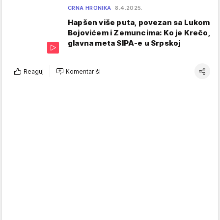
CRNA HRONIKA
8.4.2025.
Hapšen više puta, povezan sa Lukom
Bojovićem i Zemuncima: Ko je Krečo,
glavna meta SIPA-e u Srpskoj
Reaguj
Komentariši