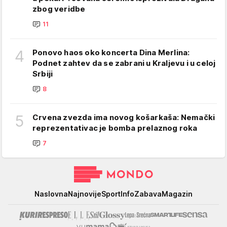
zbog veridbe
11
4
Ponovo haos oko koncerta Dina Merlina:
Podnet zahtev da se zabrani u Kraljevu i u celoj
Srbiji
8
5
Crvena zvezda ima novog košarkaša: Nemački
reprezentativac je bomba prelaznog roka
7
Mondo
Naslovna
Najnovije
Sport
Info
Zabava
Magazin