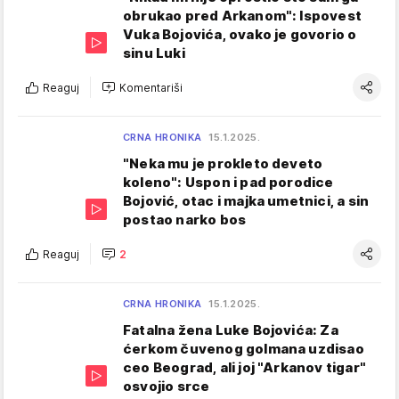
obrukao pred Arkanom": Ispovest
Vuka Bojovića, ovako je govorio o
sinu Luki
Reaguj
Komentariši
CRNA HRONIKA
15.1.2025.
"Neka mu je prokleto deveto
koleno": Uspon i pad porodice
Bojović, otac i majka umetnici, a sin
postao narko bos
Reaguj
2
CRNA HRONIKA
15.1.2025.
Fatalna žena Luke Bojovića: Za
ćerkom čuvenog golmana uzdisao
ceo Beograd, ali joj "Arkanov tigar"
osvojio srce