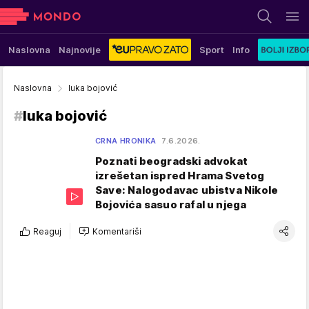
Naslovna
Najnovije
Sport
Info
Naslovna
luka bojović
#
luka bojović
CRNA HRONIKA
7.6.2026.
Poznati beogradski advokat
izrešetan ispred Hrama Svetog
Save: Nalogodavac ubistva Nikole
Bojovića sasuo rafal u njega
Reaguj
Komentariši