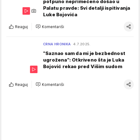
potpuno neprimećeno došao u
Palatu pravde: Svi detalji ispitivanja
Luke Bojovića
Reaguj
Komentariši
CRNA HRONIKA
4.7.2025.
"Saznao sam da mi je bezbednost
ugrožena": Otkriveno šta je Luka
Bojović rekao pred Višim sudom
Reaguj
Komentariši