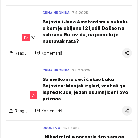
CRNA HRONIKA
7.4.2025.
Bojović i Joca Amsterdam u sukobu
u kom je ubijeno 12 ljudi! Došao na
sahranu Rutoviću, na pomolu je
nastavak rata?
Reaguj
Komentariši
CRNA HRONIKA
25.2.2025.
Sa metkom u cevi čekao Luku
Bojovića: Menjali izgled, vrebali ga
ispred kuće, jedan osumnjičeni ovo
priznao
Reaguj
Komentariši
DRUŠTVO
15.1.2025.
"Nikad mi nije oprostio što sam ga