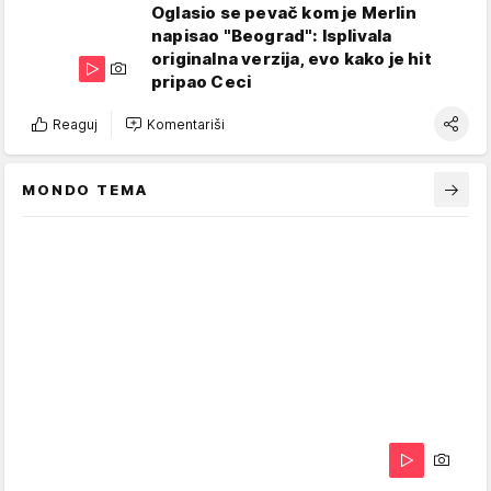
Oglasio se pevač kom je Merlin
napisao "Beograd": Isplivala
originalna verzija, evo kako je hit
pripao Ceci
Reaguj
Komentariši
MONDO TEMA