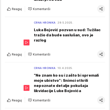
Reaguj
Komentariši
CRNA HRONIKA
29.5.2025.
Luka Bojović pozvan u sud: Tužilac
tražio da bude saslušan, ovo je
razlog
Reaguj
Komentariši
CRNA HRONIKA
10.4.2025.
"Ne znam ko su i zašto bi spremali
moje ubistvo": Snimci otkrili
nepoznate detalje pokušaja
likvidacije Luke Bojovića
Reaguj
Komentariši