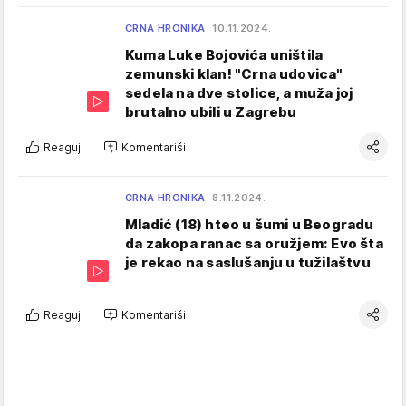
CRNA HRONIKA
10.11.2024.
Kuma Luke Bojovića uništila
zemunski klan! "Crna udovica"
sedela na dve stolice, a muža joj
brutalno ubili u Zagrebu
Reaguj
Komentariši
CRNA HRONIKA
8.11.2024.
Mladić (18) hteo u šumi u Beogradu
da zakopa ranac sa oružjem: Evo šta
je rekao na saslušanju u tužilaštvu
Reaguj
Komentariši