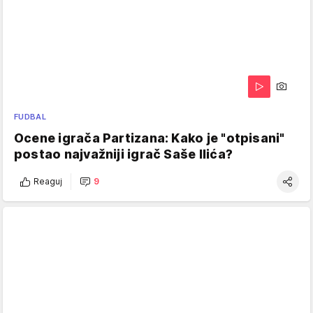
FUDBAL
Ocene igrača Partizana: Kako je "otpisani"
postao najvažniji igrač Saše Ilića?
Reaguj
9