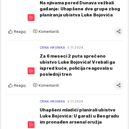
Na njivama pored Dunava vežbali
gađanje: Uhapšene dve grupe zbog
planiranja ubistva Luke Bojovića
Reaguj
Komentariši
CRNA HRONIKA
5.11.2024.
Za 6 meseci 2 puta sprečeno
ubistvo Luke Bojovića! Vrebali ga
ispred kuće, policija reagovala u
poslednji tren
Reaguj
Komentariši
CRNA HRONIKA
5.11.2024.
Uhapšeni mladići planirali ubistvo
Luke Bojovića: U garaži u Beogradu
im pronađen arsenal oružja