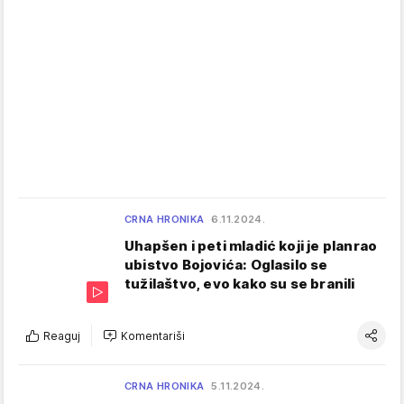
CRNA HRONIKA
6.11.2024.
Uhapšen i peti mladić koji je planrao
ubistvo Bojovića: Oglasilo se
tužilaštvo, evo kako su se branili
Reaguj
Komentariši
CRNA HRONIKA
5.11.2024.