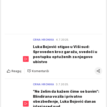
CRNA HRONIKA
4.7.2025.
Luka Bojović stigao u Viši sud:
Sproveden kroz garažu, svedoči u
postupku optuženih za njegovo
ubistvo
Reaguj
Komentariši
CRNA HRONIKA
3.7.2025.
"Ne želim da kažem čime se bavim":
Blindirana vozila i privatno
obezbeđenje, Luka Bojović danas
izlazi pred sud