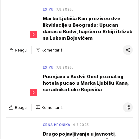
EX YU
7.8.2025.
Marko Ljubiša Kan preživeo dve
likvidacije u Beogradu: Upucan
danas u Budvi, hapšen u Srbiji i blizak
sa Lukom Bojovićem
Reaguj
Komentariši
EX YU
7.8.2025.
Pucnjava u Budvi: Gost poznatog
hotela pucao u Marka Ljubišu Kana,
saradnika Luke Bojovića
Reaguj
Komentariši
CRNA HRONIKA
4.7.2025.
Drugo pojavljivanje u javnosti,