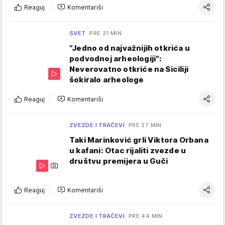
Reaguj
Komentariši
SVET
PRE 21 MIN
"Jedno od najvažnijih otkrića u
podvodnoj arheologiji":
Neverovatno otkriće na Siciliji
šokiralo arheologe
Reaguj
Komentariši
ZVEZDE I TRAČEVI
PRE 27 MIN
Taki Marinković grli Viktora Orbana
u kafani: Otac rijaliti zvezde u
društvu premijera u Guči
Reaguj
Komentariši
ZVEZDE I TRAČEVI
PRE 44 MIN