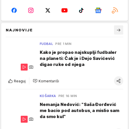
NAJNOVIJE
FUDBAL
PRE 1 MIN
Kako je propao najskuplji fudbaler
na planeti: Čak je i Dejo Savićević
digao ruke od njega
Reaguj
Komentariši
KOŠARKA
PRE 16 MIN
Nemanja Nedović: "Saša Đorđević
me bacio pod autobus, a mislio sam
da smo kul"