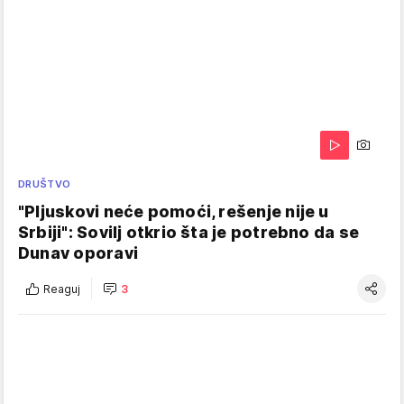
DRUŠTVO
"Pljuskovi neće pomoći, rešenje nije u
Srbiji": Sovilj otkrio šta je potrebno da se
Dunav oporavi
Reaguj
3