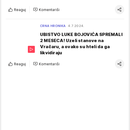
Reaguj
Komentariši
CRNA HRONIKA
4.7.2024.
UBISTVO LUKE BOJOVIĆA SPREMALI
2 MESECA! Uzeli stanove na
Vračaru, a ovako su hteli da ga
likvidiraju
Reaguj
Komentariši