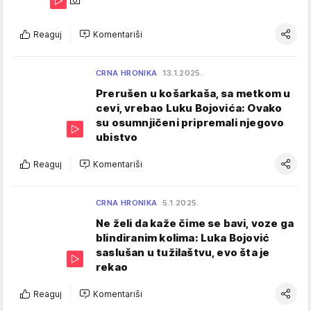
Reaguj
Komentariši
CRNA HRONIKA
13.1.2025.
Prerušen u košarkaša, sa metkom u
cevi, vrebao Luku Bojovića: Ovako
su osumnjičeni pripremali njegovo
ubistvo
Reaguj
Komentariši
CRNA HRONIKA
5.1.2025.
Ne želi da kaže čime se bavi, voze ga
blindiranim kolima: Luka Bojović
saslušan u tužilaštvu, evo šta je
rekao
Reaguj
Komentariši