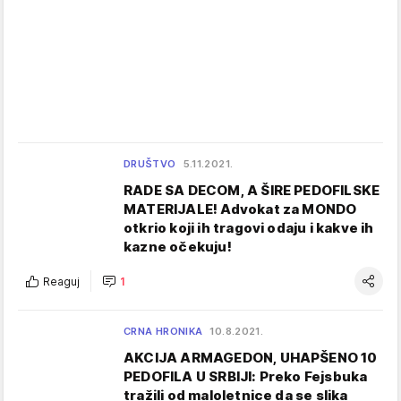
DRUŠTVO
5.11.2021.
RADE SA DECOM, A ŠIRE PEDOFILSKE
MATERIJALE! Advokat za MONDO
otkrio koji ih tragovi odaju i kakve ih
kazne očekuju!
Reaguj
1
CRNA HRONIKA
10.8.2021.
AKCIJA ARMAGEDON, UHAPŠENO 10
PEDOFILA U SRBIJI: Preko Fejsbuka
tražili od maloletnice da se slika