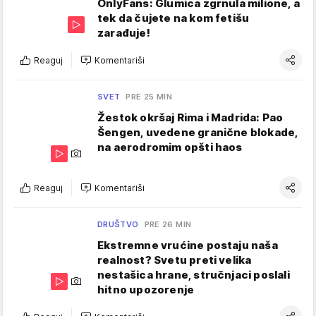
OnlyFans: Glumica zgrnula milione, a
tek da čujete na kom fetišu
zarađuje!
Reaguj
Komentariši
SVET
PRE 25 MIN
Žestok okršaj Rima i Madrida: Pao
Šengen, uvedene granične blokade,
na aerodromim opšti haos
Reaguj
Komentariši
DRUŠTVO
PRE 26 MIN
Ekstremne vrućine postaju naša
realnost? Svetu preti velika
nestašica hrane, stručnjaci poslali
hitno upozorenje