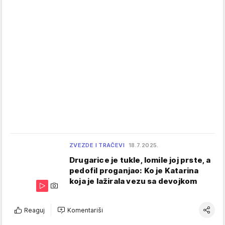
ZVEZDE I TRAČEVI
18.7.2025.
Drugarice je tukle, lomile joj prste, a
pedofil proganjao: Ko je Katarina
koja je lažirala vezu sa devojkom
Reaguj
Komentariši