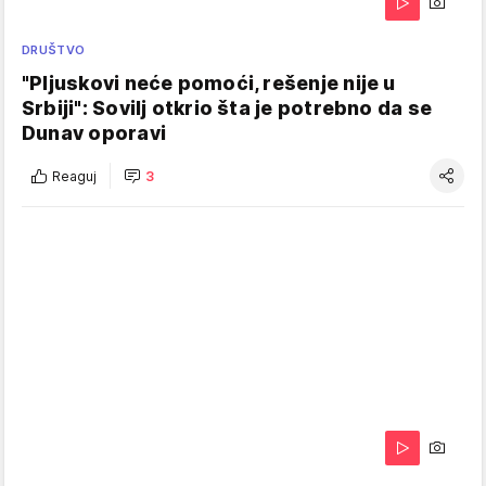
DRUŠTVO
"Pljuskovi neće pomoći, rešenje nije u
Srbiji": Sovilj otkrio šta je potrebno da se
Dunav oporavi
Reaguj
3