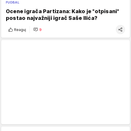
FUDBAL
Ocene igrača Partizana: Kako je "otpisani"
postao najvažniji igrač Saše Ilića?
Reaguj
9