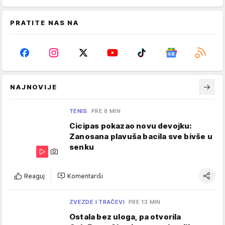
PRATITE NAS NA
NAJNOVIJE
TENIS
PRE 8 MIN
Cicipas pokazao novu devojku:
Zanosana plavuša bacila sve bivše u
senku
Reaguj
Komentariši
ZVEZDE I TRAČEVI
PRE 13 MIN
Ostala bez uloga, pa otvorila