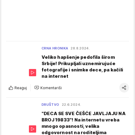
CRNA HRONIKA
28.8.2024.
Veliko hapšenje pedofila širom
Srbije! Prikupljali uznemirujuće
fotografije i snimke dece, pa kačili
na internet
Reaguj
Komentariši
DRUŠTVO
22.6.2024.
"DECA SE SVE ČEŠĆE JAVLJAJU NA
BROJ 19833"! Na internetu vreba
mnogo opasnosti, velika
odgovornost na roditeljima