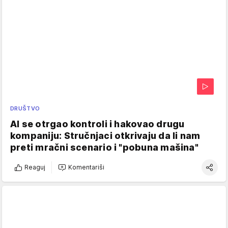
DRUŠTVO
AI se otrgao kontroli i hakovao drugu
kompaniju: Stručnjaci otkrivaju da li nam
preti mračni scenario i "pobuna mašina"
Reaguj
Komentariši