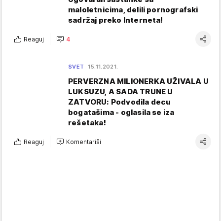
maloletnicima, delili pornografski
sadržaj preko Interneta!
Reaguj
4
SVET
15.11.2021.
PERVERZNA MILIONERKA UŽIVALA U
LUKSUZU, A SADA TRUNE U
ZATVORU: Podvodila decu
bogatašima - oglasila se iza
rešetaka!
Reaguj
Komentariši