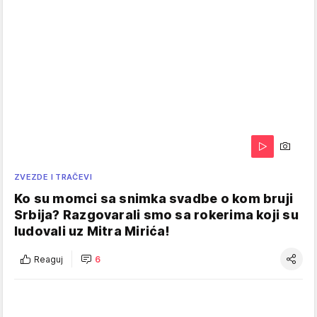
ZVEZDE I TRAČEVI
Ko su momci sa snimka svadbe o kom bruji
Srbija? Razgovarali smo sa rokerima koji su
ludovali uz Mitra Mirića!
Reaguj
6