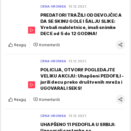
CRNA HRONIKA
15.12.2021.
PREDATORI TRAŽILI OD DEVOJČICA
DA SE SKINU GOLE I ŠALJU SLIKE:
Vrebali maloletnice, imali snimke
DECE od 5 do 12 GODINA!
Reaguj
Komentariši
CRNA HRONIKA
13.12.2021.
POLICIJA, OTVORI! POGLEDAJTE
VELIKU AKCIJU: Uhapšeni PEDOFILI -
jurili decu preko društvenih mreža i
UGOVARALI SEKS!
Reaguj
Komentariši
CRNA HRONIKA
13.12.2021.
UHAPŠENO 11 PEDOFILA U SRBIJI:
Ugovarali sastanke sa