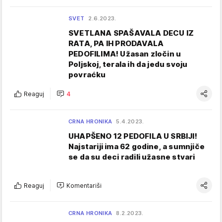
SVET
2.6.2023.
SVETLANA SPAŠAVALA DECU IZ
RATA, PA IH PRODAVALA
PEDOFILIMA! Užasan zločin u
Poljskoj, terala ih da jedu svoju
povraćku
Reaguj
4
CRNA HRONIKA
5.4.2023.
UHAPŠENO 12 PEDOFILA U SRBIJI!
Najstariji ima 62 godine, a sumnjiče
se da su deci radili užasne stvari
Reaguj
Komentariši
CRNA HRONIKA
8.2.2023.