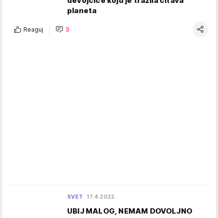
devojčice koju je tražila čitava
planeta
Reaguj
3
SVET
17.4.2022.
UBIJ MALOG, NEMAM DOVOLJNO