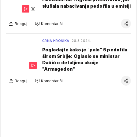
slušala nabacivanja pedofila u emisiji
Reaguj
Komentariši
CRNA HRONIKA
28.8.2024.
Pogledajte kako je "palo" 5 pedofila
širom Srbije: Oglasio se ministar
Dačić o detaljima akcije
"Armagedon"
Reaguj
Komentariši