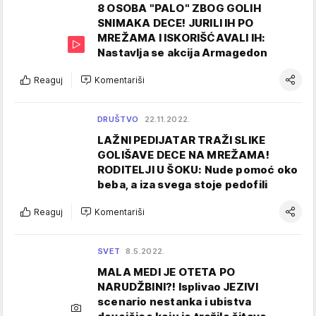
8 OSOBA "PALO" ZBOG GOLIH
SNIMAKA DECE! JURILI IH PO
MREŽAMA I ISKORIŠĆAVALI IH:
Nastavlja se akcija Armagedon
Reaguj
Komentariši
DRUŠTVO
22.11.2022.
LAŽNI PEDIJATAR TRAŽI SLIKE
GOLIŠAVE DECE NA MREŽAMA!
RODITELJI U ŠOKU: Nude pomoć oko
beba, a iza svega stoje pedofili
Reaguj
Komentariši
SVET
8.5.2022.
MALA MEDI JE OTETA PO
NARUDŽBINI?! Isplivao JEZIVI
scenario nestanka i ubistva