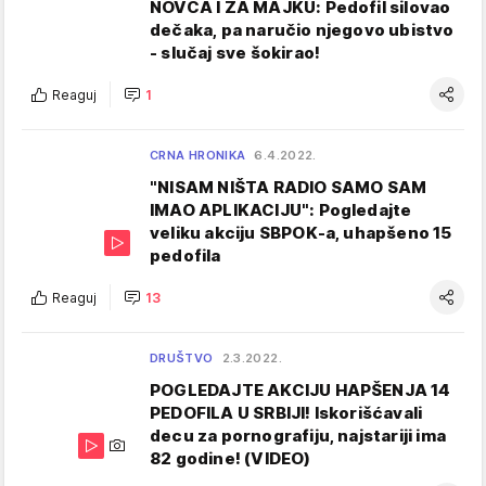
NOVCA I ZA MAJKU: Pedofil silovao
dečaka, pa naručio njegovo ubistvo
- slučaj sve šokirao!
Reaguj
1
CRNA HRONIKA
6.4.2022.
"NISAM NIŠTA RADIO SAMO SAM
IMAO APLIKACIJU": Pogledajte
veliku akciju SBPOK-a, uhapšeno 15
pedofila
Reaguj
13
DRUŠTVO
2.3.2022.
POGLEDAJTE AKCIJU HAPŠENJA 14
PEDOFILA U SRBIJI! Iskorišćavali
decu za pornografiju, najstariji ima
82 godine! (VIDEO)