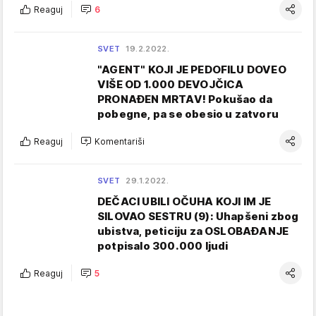
Reaguj
6
SVET
19.2.2022.
"AGENT" KOJI JE PEDOFILU DOVEO
VIŠE OD 1.000 DEVOJČICA
PRONAĐEN MRTAV! Pokušao da
pobegne, pa se obesio u zatvoru
Reaguj
Komentariši
SVET
29.1.2022.
DEČACI UBILI OČUHA KOJI IM JE
SILOVAO SESTRU (9): Uhapšeni zbog
ubistva, peticiju za OSLOBAĐANJE
potpisalo 300.000 ljudi
Reaguj
5