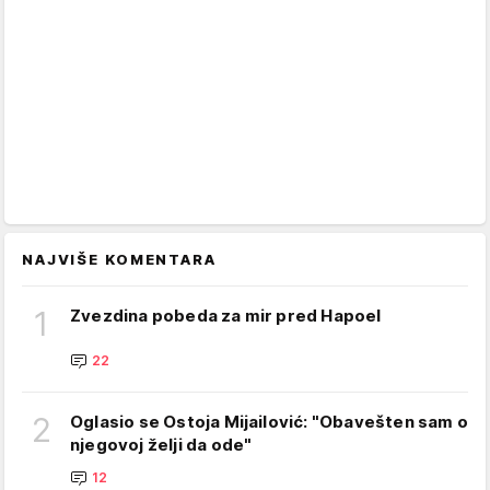
NAJVIŠE KOMENTARA
1
Zvezdina pobeda za mir pred Hapoel
22
2
Oglasio se Ostoja Mijailović: "Obavešten sam o
njegovoj želji da ode"
12