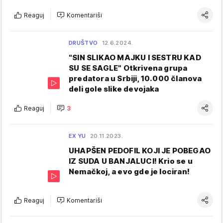
Reaguj
Komentariši
DRUŠTVO
12.6.2024.
"SIN SLIKAO MAJKU I SESTRU KAD
SU SE SAGLE" Otkrivena grupa
predatora u Srbiji, 10.000 članova
deli gole slike devojaka
Reaguj
3
EX YU
20.11.2023.
UHAPŠEN PEDOFIL KOJI JE POBEGAO
IZ SUDA U BANJALUCI! Krio se u
Nemačkoj, a evo gde je lociran!
Reaguj
Komentariši