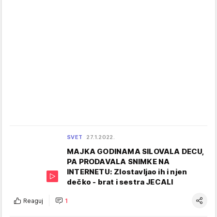
SVET
27.1.2022.
MAJKA GODINAMA SILOVALA DECU,
PA PRODAVALA SNIMKE NA
INTERNETU: Zlostavljao ih i njen
dečko - brat i sestra JECALI
Reaguj
1