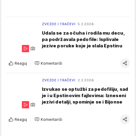
ZVEZDE I TRAČEVI
5.2.2026.
Udala se za očuha i rodila mu decu,
pa podržavala pedofile: Isplivale
jezive poruke koje je slala Epstinu
Reaguj
Komentariši
ZVEZDE I TRAČEVI
2.2.2026.
Izvukao se optužbi za pedofiliju, sad
je i u Epstinovim fajlovima: Izneseni
jezivi detalji, spominje se i Bijonse
Reaguj
Komentariši