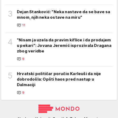
3
Dejan Stanković: "Neka nastave da se bave sa
mnom, njih neka ostave na miru"
11
4
"Nisam ja uzela da pravim kiflice i da prodajem
u pekari": Jovana Jeremić isprozivala Dragana
zbog veridbe
9
5
Hrvatski političar poručio Karleuši da nije
dobrodošla: Opšti haos pred nastup u
Dalmaciji
9
Mondo