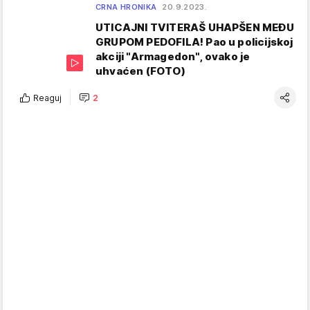
CRNA HRONIKA
20.9.2023.
UTICAJNI TVITERAŠ UHAPŠEN MEĐU
GRUPOM PEDOFILA! Pao u policijskoj
akciji "Armagedon", ovako je
uhvaćen (FOTO)
Reaguj
2