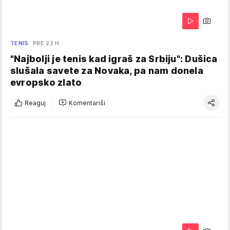
TENIS
PRE 22 H
"Najbolji je tenis kad igraš za Srbiju": Dušica
slušala savete za Novaka, pa nam donela
evropsko zlato
Reaguj
Komentariši