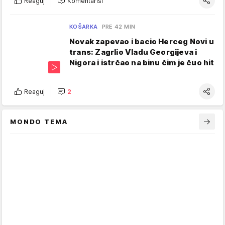
Reaguj
Komentariši
KOŠARKA
PRE 42 MIN
Novak zapevao i bacio Herceg Novi u
trans: Zagrlio Vladu Georgijeva i
Nigora i istrčao na binu čim je čuo hit
Reaguj
2
MONDO TEMA