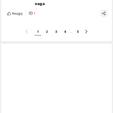
naga
Reaguj
1
1
2
3
4
…
5