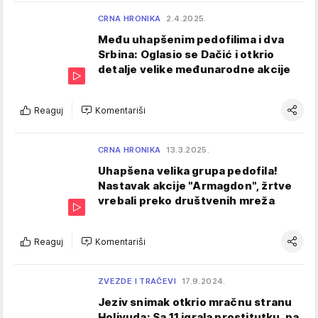
CRNA HRONIKA
2.4.2025.
Među uhapšenim pedofilima i dva
Srbina: Oglasio se Dačić i otkrio
detalje velike međunarodne akcije
Reaguj
Komentariši
CRNA HRONIKA
13.3.2025.
Uhapšena velika grupa pedofila!
Nastavak akcije "Armagdon", žrtve
vrebali preko društvenih mreža
Reaguj
Komentariši
ZVEZDE I TRAČEVI
17.9.2024.
Jeziv snimak otkrio mračnu stranu
Holivuda: Sa 11 igrala prostitutku, pa