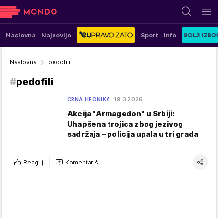
Naslovna
Najnovije
Sport
Info
Naslovna
pedofili
#
pedofili
CRNA HRONIKA
19.3.2026.
Akcija "Armagedon" u Srbiji:
Uhapšena trojica zbog jezivog
sadržaja – policija upala u tri grada
Reaguj
Komentariši