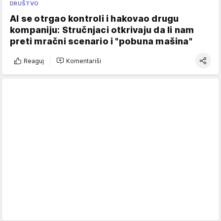
DRUŠTVO
AI se otrgao kontroli i hakovao drugu
kompaniju: Stručnjaci otkrivaju da li nam
preti mračni scenario i "pobuna mašina"
Reaguj
Komentariši