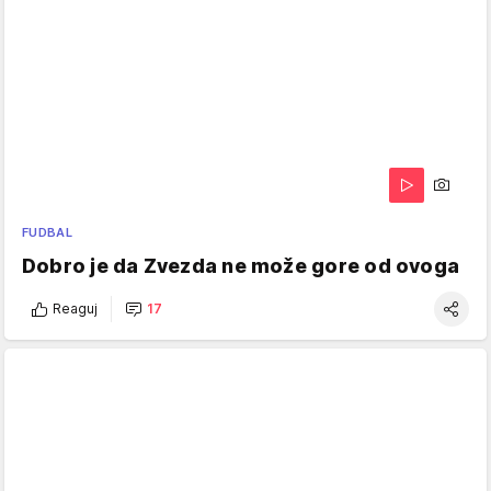
FUDBAL
Dobro je da Zvezda ne može gore od ovoga
Reaguj
17