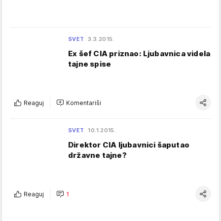
SVET
3.3.2015.
Ex šef CIA priznao: Ljubavnica videla
tajne spise
Reaguj
Komentariši
SVET
10.1.2015.
Direktor CIA ljubavnici šaputao
državne tajne?
Reaguj
1