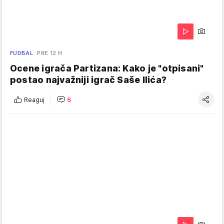
FUDBAL
PRE 12 H
Ocene igrača Partizana: Kako je "otpisani"
postao najvažniji igrač Saše Ilića?
Reaguj
6