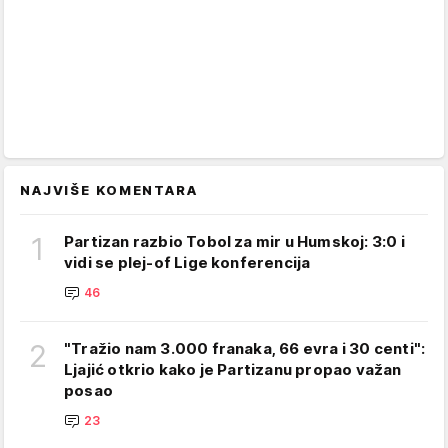
NAJVIŠE KOMENTARA
1
Partizan razbio Tobol za mir u Humskoj: 3:0 i
vidi se plej-of Lige konferencija
46
2
"Tražio nam 3.000 franaka, 66 evra i 30 centi":
Ljajić otkrio kako je Partizanu propao važan
posao
23