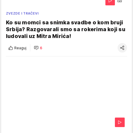
ZVEZDE I TRAČEVI
Ko su momci sa snimka svadbe o kom bruji
Srbija? Razgovarali smo sa rokerima koji su
ludovali uz Mitra Mirića!
Reaguj
6