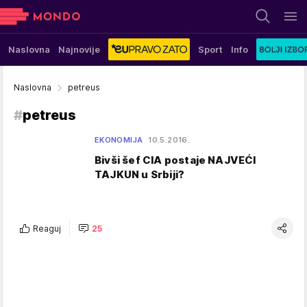
Naslovna
Najnovije
Sport
Info
Naslovna
petreus
#
petreus
EKONOMIJA
10.5.2016.
Bivši šef CIA postaje NAJVEĆI
TAJKUN u Srbiji?
Reaguj
25