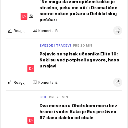
"Ne mogu da vam opišem koliko je
strašno, peku me oči": Dramatične
scene nakon požara u Deliblatskoj
peščari
Reaguj
Komentariši
ZVEZDE I TRAČEVI
PRE 20 MIN
Pojavio se spisak učesnika Elite 10:
Neki su već potpisali ugovore, haos
u najavi
Reaguj
Komentariši
STIL
PRE 25 MIN
Dva meseca u Ohotskom moru bez
hrane i vode: Kako je Rus preživeo
67 dana daleko od obale