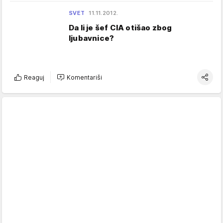
SVET
11.11.2012.
Da li je šef CIA otišao zbog
ljubavnice?
Reaguj
Komentariši