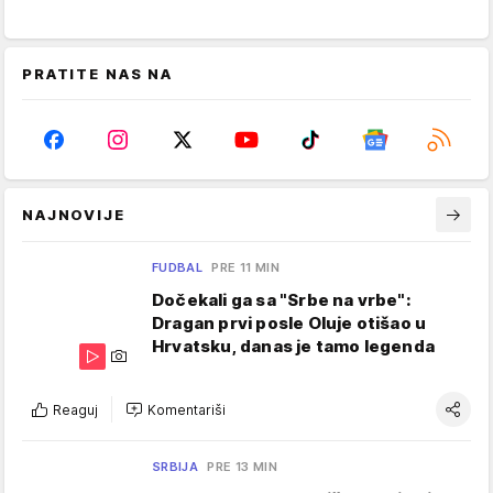
PRATITE NAS NA
NAJNOVIJE
FUDBAL
PRE 11 MIN
Dočekali ga sa "Srbe na vrbe":
Dragan prvi posle Oluje otišao u
Hrvatsku, danas je tamo legenda
Reaguj
Komentariši
SRBIJA
PRE 13 MIN