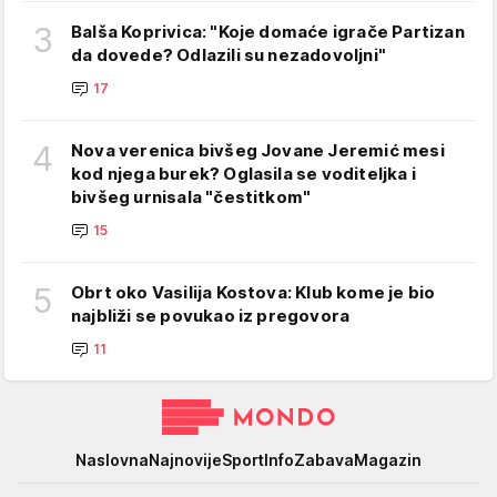
3
Balša Koprivica: "Koje domaće igrače Partizan
da dovede? Odlazili su nezadovoljni"
17
4
Nova verenica bivšeg Jovane Jeremić mesi
kod njega burek? Oglasila se voditeljka i
bivšeg urnisala "čestitkom"
15
5
Obrt oko Vasilija Kostova: Klub kome je bio
najbliži se povukao iz pregovora
11
Mondo
Naslovna
Najnovije
Sport
Info
Zabava
Magazin