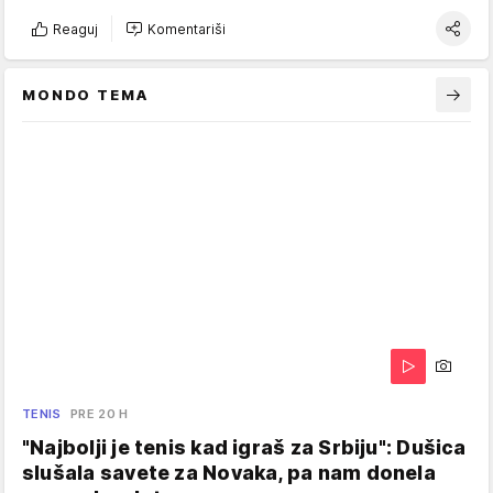
Reaguj
Komentariši
MONDO TEMA
TENIS
PRE 20 H
"Najbolji je tenis kad igraš za Srbiju": Dušica
slušala savete za Novaka, pa nam donela