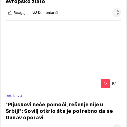
evropsko zlato
Reaguj
Komentariši
DRUŠTVO
"Pljuskovi neće pomoći, rešenje nije u
Srbiji": Sovilj otkrio šta je potrebno da se
Dunav oporavi