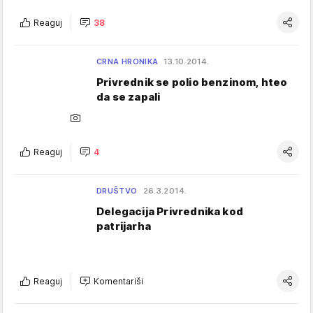
Reaguj
38
CRNA HRONIKA
13.10.2014.
Privrednik se polio benzinom, hteo
da se zapali
Reaguj
4
DRUŠTVO
26.3.2014.
Delegacija Privrednika kod
patrijarha
Reaguj
Komentariši