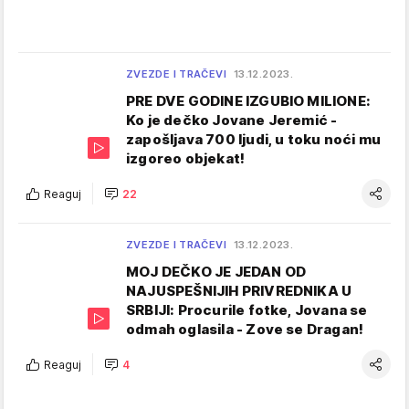
ZVEZDE I TRAČEVI
13.12.2023.
PRE DVE GODINE IZGUBIO MILIONE:
Ko je dečko Jovane Jeremić -
zapošljava 700 ljudi, u toku noći mu
izgoreo objekat!
Reaguj
22
ZVEZDE I TRAČEVI
13.12.2023.
MOJ DEČKO JE JEDAN OD
NAJUSPEŠNIJIH PRIVREDNIKA U
SRBIJI: Procurile fotke, Jovana se
odmah oglasila - Zove se Dragan!
Reaguj
4