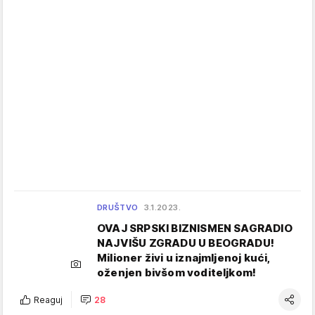
DRUŠTVO
3.1.2023.
OVAJ SRPSKI BIZNISMEN SAGRADIO
NAJVIŠU ZGRADU U BEOGRADU!
Milioner živi u iznajmljenoj kući,
oženjen bivšom voditeljkom!
Reaguj
28