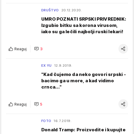
DRUŠTVO
20.12.2020.
UMRO POZNATI SRPSKI PRIVREDNIK:
Izgubio bitku sa korona virusom,
iako su ga lečili najbolji ruski lekari!
Reaguj
3
EX YU
12.9.2019.
"Kad čujemo da neko govori srpski -
bacimo ga u more, a kad vidimo
crnca..."
Reaguj
5
FOTO
16.7.2019.
Donald Tramp: Proizvodite i kupujte