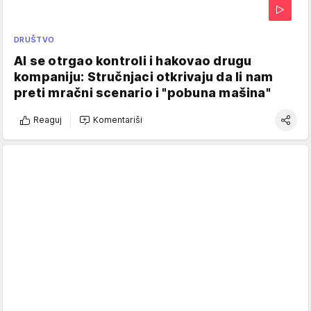
DRUŠTVO
AI se otrgao kontroli i hakovao drugu
kompaniju: Stručnjaci otkrivaju da li nam
preti mračni scenario i "pobuna mašina"
Reaguj
Komentariši