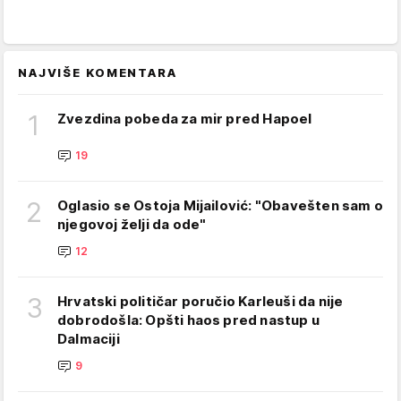
NAJVIŠE KOMENTARA
1
Zvezdina pobeda za mir pred Hapoel
19
2
Oglasio se Ostoja Mijailović: "Obavešten sam o
njegovoj želji da ode"
12
3
Hrvatski političar poručio Karleuši da nije
dobrodošla: Opšti haos pred nastup u
Dalmaciji
9