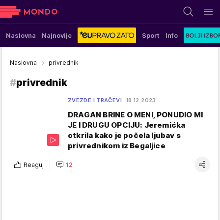
Naslovna
Najnovije
Sport
Info
Naslovna
privrednik
#
privrednik
ZVEZDE I TRAČEVI
18.12.2023.
DRAGAN BRINE O MENI, PONUDIO MI
JE I DRUGU OPCIJU: Jeremićka
otkrila kako je počela ljubav s
privrednikom iz Begaljice
Reaguj
12