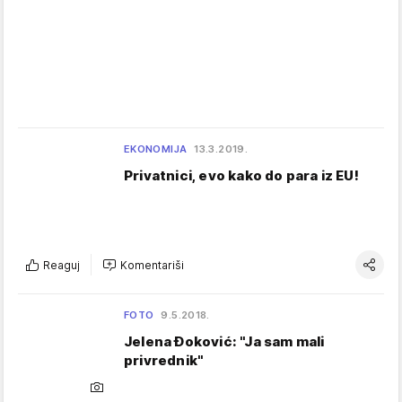
EKONOMIJA
13.3.2019.
Privatnici, evo kako do para iz EU!
Reaguj
Komentariši
FOTO
9.5.2018.
Jelena Đoković: "Ja sam mali
privrednik"