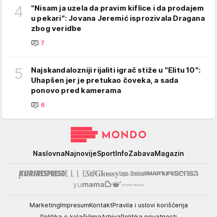
4
"Nisam ja uzela da pravim kiflice i da prodajem
u pekari": Jovana Jeremić isprozivala Dragana
zbog veridbe
7
5
Najskandalozniji rijaliti igrač stiže u "Elitu 10":
Uhapšen jer je pretukao čoveka, a sada
ponovo pred kamerama
6
Mondo
Naslovna
Najnovije
Sport
Info
Zabava
Magazin
Marketing
Impresum
Kontakt
Pravila i uslovi korišćenja
Politika o kolačićima
Arhiva
Politika privatnosti