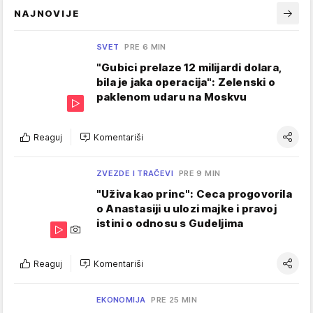
NAJNOVIJE
SVET
PRE 6 MIN
"Gubici prelaze 12 milijardi dolara,
bila je jaka operacija": Zelenski o
paklenom udaru na Moskvu
Reaguj
Komentariši
ZVEZDE I TRAČEVI
PRE 9 MIN
"Uživa kao princ": Ceca progovorila
o Anastasiji u ulozi majke i pravoj
istini o odnosu s Gudeljima
Reaguj
Komentariši
EKONOMIJA
PRE 25 MIN