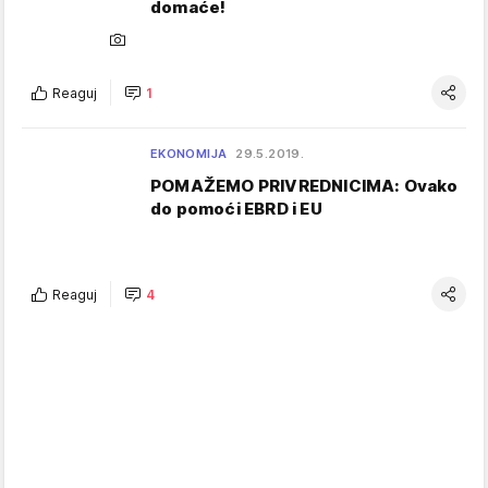
domaće!
Reaguj
1
EKONOMIJA
29.5.2019.
POMAŽEMO PRIVREDNICIMA: Ovako
do pomoći EBRD i EU
Reaguj
4