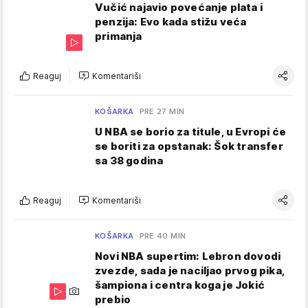
Vučić najavio povećanje plata i
penzija: Evo kada stižu veća
primanja
Reaguj
Komentariši
KOŠARKA
PRE 27 MIN
U NBA se borio za titule, u Evropi će
se boriti za opstanak: Šok transfer
sa 38 godina
Reaguj
Komentariši
KOŠARKA
PRE 40 MIN
Novi NBA supertim: Lebron dovodi
zvezde, sada je naciljao prvog pika,
šampiona i centra koga je Jokić
prebio