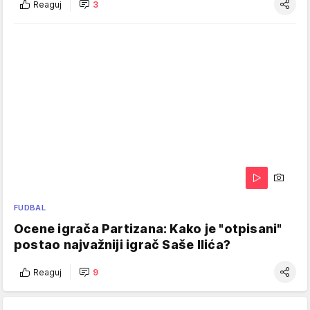
Reaguj
3
FUDBAL
Ocene igrača Partizana: Kako je "otpisani"
postao najvažniji igrač Saše Ilića?
Reaguj
9