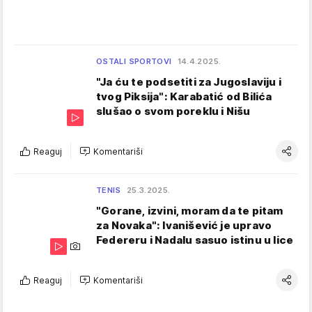
OSTALI SPORTOVI
14.4.2025.
"Ja ću te podsetiti za Jugoslaviju i
tvog Piksija": Karabatić od Bilića
slušao o svom poreklu i Nišu
Reaguj
Komentariši
TENIS
25.3.2025.
"Gorane, izvini, moram da te pitam
za Novaka": Ivanišević je upravo
Federeru i Nadalu sasuo istinu u lice
Reaguj
Komentariši