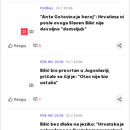
FUDBAL
14.7.2026.
"Ante Gotovina je heroj": Hrvatima ni
posle ovoga Slaven Bilić nije
dovoljno "domoljub"
Reaguj
5
FIFA WC 2026
13.7.2026.
Bilić bio precrtan u Jugoslaviji,
pričalo se čiji je: "Otac nije bio
ustaša"
Reaguj
1
FIFA WC 2026
13.7.2026.
Bilić bez dlake na jeziku: "Hrvatska je