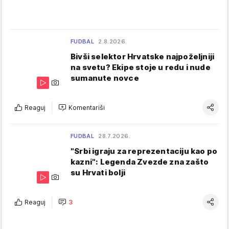
FUDBAL
2.8.2026.
Bivši selektor Hrvatske najpoželjniji
na svetu? Ekipe stoje u redu i nude
sumanute novce
Reaguj
Komentariši
FUDBAL
28.7.2026.
"Srbi igraju za reprezentaciju kao po
kazni": Legenda Zvezde zna zašto
su Hrvati bolji
Reaguj
3