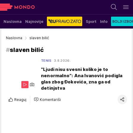
Naslovna
Najnovije
Sport
Info
Naslovna
slaven bilić
#
slaven bilić
TENIS
3.8.2026.
"Ljudi nisu svesni koliko je to
nenormalno": Ana Ivanović podigla
glas zbog Đokovića, zna ga od
detinjstva
Reaguj
Komentariši