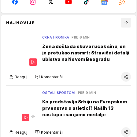
NAJNOVIJE
CRNA HRONIKA
PRE 6 MIN
Žena došla da skuva ručak sinu, on
je pretukao nasmrt: Stravični detalji
ubistva na Novom Beogradu
Reaguj
Komentariši
OSTALI SPORTOVI
PRE 9 MIN
Ko predstavlja Srbiju na Evropskom
prvenstvu u atletici? Naših 13
nastupa i sanjamo medalje
Reaguj
Komentariši