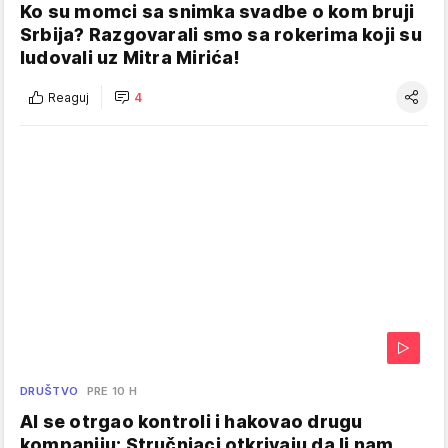
Ko su momci sa snimka svadbe o kom bruji
Srbija? Razgovarali smo sa rokerima koji su
ludovali uz Mitra Mirića!
Reaguj
4
DRUŠTVO
PRE 10 H
AI se otrgao kontroli i hakovao drugu
kompaniju: Stručnjaci otkrivaju da li nam