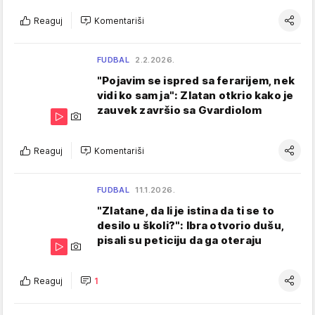
Reaguj
Komentariši
FUDBAL
2.2.2026.
"Pojavim se ispred sa ferarijem, nek
vidi ko sam ja": Zlatan otkrio kako je
zauvek završio sa Gvardiolom
Reaguj
Komentariši
FUDBAL
11.1.2026.
"Zlatane, da li je istina da ti se to
desilo u školi?": Ibra otvorio dušu,
pisali su peticiju da ga oteraju
Reaguj
1