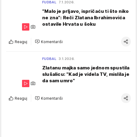
FUDBAL
7.1.2026.
"Malo je prljavo, ispričaću ti što niko
ne zna": Reči Zlatana Ibrahimovića
ostavile Hrvata u šoku
Reaguj
Komentariši
FUDBAL
3.1.2026.
Zlatanu majka samo jednom spustila
slušalicu: "Kad je videla TV, mislila je
da sam umro"
Reaguj
Komentariši