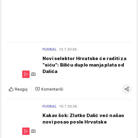
FUDBAL
13.7.2026.
Novi selektor Hrvatske će raditi za
"siću": Biliću duplo manja plata od
Dalića
Reaguj
Komentariši
FUDBAL
10.7.2026.
Kakav šok: Zlatko Dalić već našao
novi posao posle Hrvatske