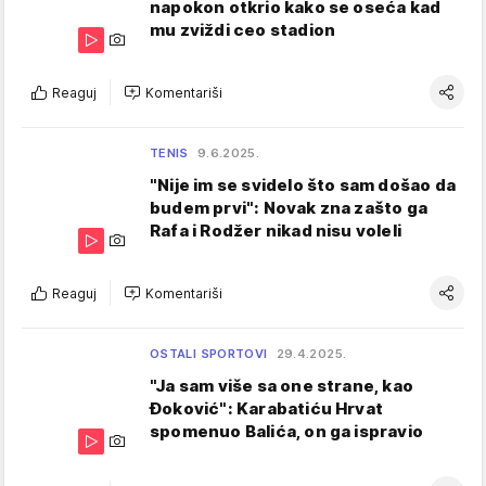
napokon otkrio kako se oseća kad
mu zviždi ceo stadion
Reaguj
Komentariši
TENIS
9.6.2025.
"Nije im se svidelo što sam došao da
budem prvi": Novak zna zašto ga
Rafa i Rodžer nikad nisu voleli
Reaguj
Komentariši
OSTALI SPORTOVI
29.4.2025.
"Ja sam više sa one strane, kao
Đoković": Karabatiću Hrvat
spomenuo Balića, on ga ispravio