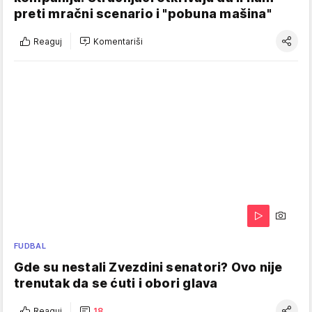
preti mračni scenario i "pobuna mašina"
Reaguj
Komentariši
FUDBAL
Gde su nestali Zvezdini senatori? Ovo nije
trenutak da se ćuti i obori glava
Reaguj
18