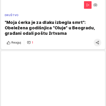
DRUŠTVO
"Moja ćerka je za dlaku izbegla smrt":
Obeležena godišnjica "Oluje" u Beogradu,
građani odali poštu žrtvama
Reaguj
1