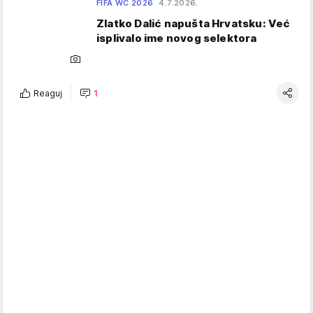
FIFA WC 2026
4.7.2026.
Zlatko Dalić napušta Hrvatsku: Već
isplivalo ime novog selektora
Reaguj
1