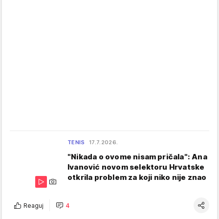
TENIS
17.7.2026.
"Nikada o ovome nisam pričala": Ana
Ivanović novom selektoru Hrvatske
otkrila problem za koji niko nije znao
Reaguj
4