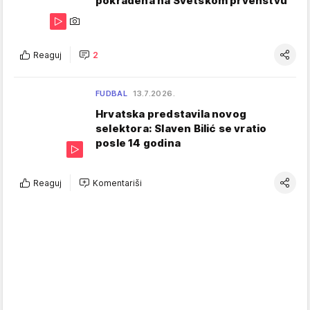
pokradena na Svetskom prvenstvu"
Reaguj
2
FUDBAL
13.7.2026.
Hrvatska predstavila novog
selektora: Slaven Bilić se vratio
posle 14 godina
Reaguj
Komentariši