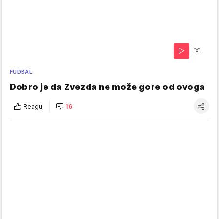
FUDBAL
Dobro je da Zvezda ne može gore od ovoga
Reaguj
16