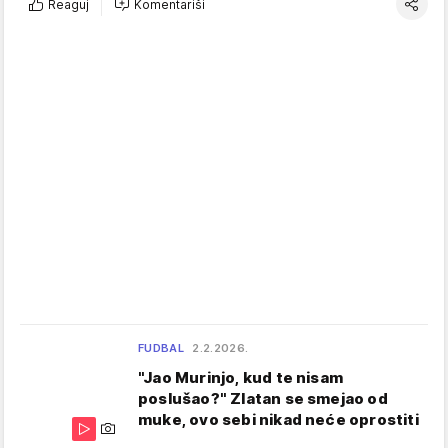
Reaguj
Komentariši
FUDBAL
2.2.2026.
"Jao Murinjo, kud te nisam
poslušao?" Zlatan se smejao od
muke, ovo sebi nikad neće oprostiti