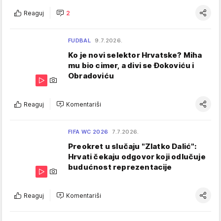
Reaguj
2
FUDBAL
9.7.2026.
Ko je novi selektor Hrvatske? Miha
mu bio cimer, a divi se Đokoviću i
Obradoviću
Reaguj
Komentariši
FIFA WC 2026
7.7.2026.
Preokret u slučaju "Zlatko Dalić":
Hrvati čekaju odgovor koji odlučuje
budućnost reprezentacije
Reaguj
Komentariši