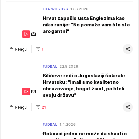
FIFA WC 2026
17.6.2026.
Hrvat zapušio usta Englezima kao
niko ranije: "Ne pomaže vam što ste
arogantni"
Reaguj
1
FUDBAL
22.5.2026.
Bilićeve reči o Jugoslaviji šokirale
Hrvatsku: "Imali smo kvalitetno
obrazovanje, bogat život, pa hteli
svoju državu"
Reaguj
21
FUDBAL
1.4.2026.
Đoković jedno ne može da shvati o