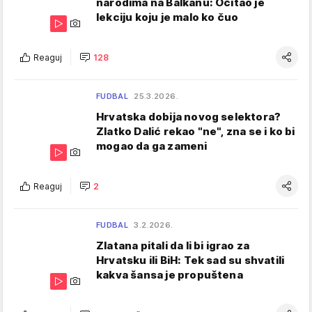
narodima na Balkanu: Očitao je
lekciju koju je malo ko čuo
Reaguj
128
FUDBAL
25.3.2026.
Hrvatska dobija novog selektora?
Zlatko Dalić rekao "ne", zna se i ko bi
mogao da ga zameni
Reaguj
2
FUDBAL
3.2.2026.
Zlatana pitali da li bi igrao za
Hrvatsku ili BiH: Tek sad su shvatili
kakva šansa je propuštena