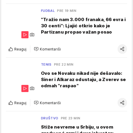
FUDBAL
PRE 19 MIN
"Tražio nam 3.000 franaka, 66 evra i
30 centi": Ljajić otkrio kako je
Partizanu propao važan posao
Reaguj
Komentariši
TENIS
PRE 22 MIN
Ovo se Novaku nikad nije dešavalo:
Siner i Alkaraz odustaju, a Zverev se
odmah "raspao"
Reaguj
Komentariši
DRUŠTVO
PRE 23 MIN
Stiže nevreme u Srbiju, u ovom