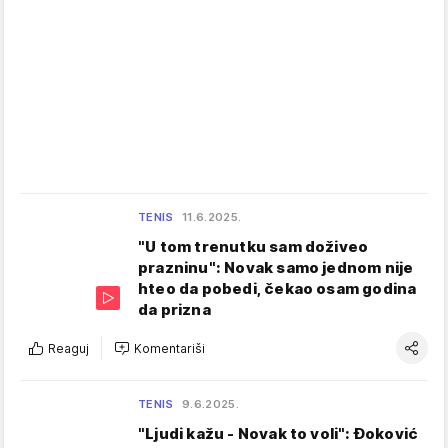
TENIS
11.6.2025.
"U tom trenutku sam doživeo
prazninu": Novak samo jednom nije
hteo da pobedi, čekao osam godina
da prizna
Reaguj
Komentariši
TENIS
9.6.2025.
"Ljudi kažu - Novak to voli": Đoković