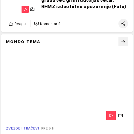
gradu već grmi i duva jak vetar:
RHMZ izdao hitno upozorenje (Foto)
Reaguj
Komentariši
MONDO TEMA
ZVEZDE I TRAČEVI
PRE 5 H