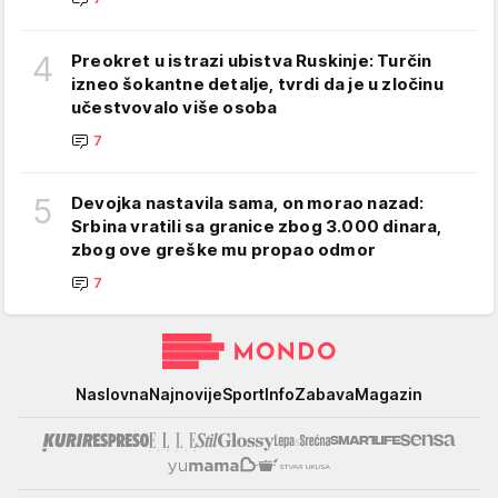
4
Preokret u istrazi ubistva Ruskinje: Turčin
izneo šokantne detalje, tvrdi da je u zločinu
učestvovalo više osoba
7
5
Devojka nastavila sama, on morao nazad:
Srbina vratili sa granice zbog 3.000 dinara,
zbog ove greške mu propao odmor
7
Mondo
Naslovna
Najnovije
Sport
Info
Zabava
Magazin