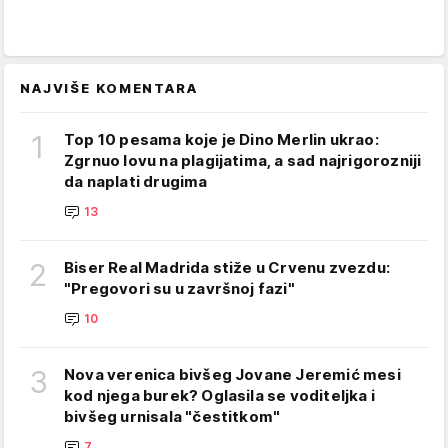
NAJVIŠE KOMENTARA
1
Top 10 pesama koje je Dino Merlin ukrao:
Zgrnuo lovu na plagijatima, a sad najrigorozniji
da naplati drugima
13
2
Biser Real Madrida stiže u Crvenu zvezdu:
"Pregovori su u završnoj fazi"
10
3
Nova verenica bivšeg Jovane Jeremić mesi
kod njega burek? Oglasila se voditeljka i
bivšeg urnisala "čestitkom"
7