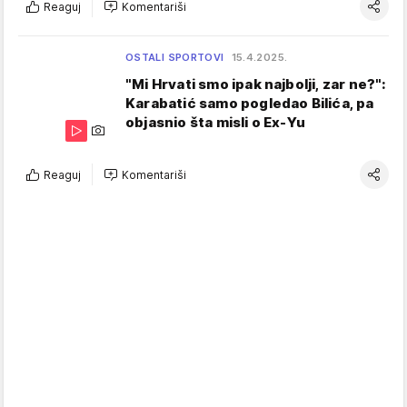
Reaguj
Komentariši
OSTALI SPORTOVI
15.4.2025.
"Mi Hrvati smo ipak najbolji, zar ne?":
Karabatić samo pogledao Bilića, pa
objasnio šta misli o Ex-Yu
Reaguj
Komentariši