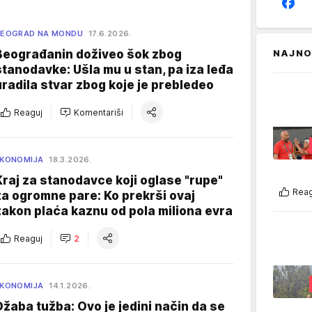
EOGRAD NA MONDU
17.6.2026.
Beograđanin doživeo šok zbog
NAJNO
stanodavke: Ušla mu u stan, pa iza leđa
uradila stvar zbog koje je prebledeo
Reaguj
Komentariši
KONOMIJA
18.3.2026.
Kraj za stanodavce koji oglase "rupe"
Reag
za ogromne pare: Ko prekrši ovaj
zakon plaća kaznu od pola miliona evra
Reaguj
2
KONOMIJA
14.1.2026.
Džaba tužba: Ovo je jedini način da se