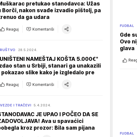
Muškarac pretukao stanodavca: Užas
u Borči, nakon svađe izvadio pištolj, pa
krenuo da ga udara
FUDBAL
Reaguj
Komentariši
Gde su
Ovo ni
glava
DRUŠTVO
28.5.2024.
"UNIŠTENI NAMEŠTAJ KOŠTA 5.000€"
Reag
Izdao stan u Srbiji, stanari ga unakazili
- pokazao slike kako je izgledalo pre
Reaguj
Komentariši
VEZDE I TRAČEVI
5.4.2024.
STANODAVAC JE UPAO I POČEO DA SE
ZADOVOLJAVA! Ava u spavaćici
pobegla kroz prozor: Bila sam pijana
FUDBAL