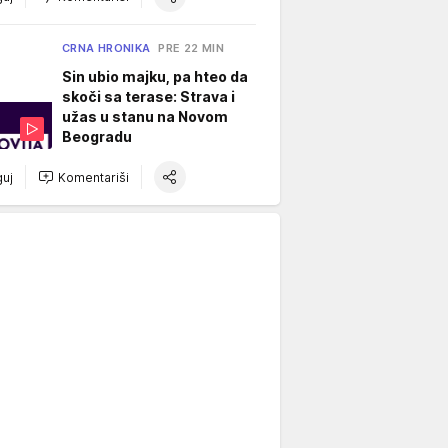
CRNA HRONIKA
PRE 22 MIN
Sin ubio majku, pa hteo da
skoči sa terase: Strava i
užas u stanu na Novom
Beogradu
uj
Komentariši