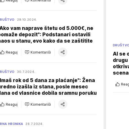
Reaguj
Komentariši
DRUŠTVO
29.10.2024.
"Ako vam naprave štetu od 5.000€, ne
pomaže depozit": Podstanari ostavili
haos u stanu, evo kako da se zaštitite
DRUŠTV
Reaguj
Komentariši
AI se 
drugu 
otkriv
DRUŠTVO
30.7.2024.
scenar
"Imaš rok od 5 dana za plaćanje": Žena
Reag
uredno izašla iz stana, posle mesec
dana od vlasnice dobila sramnu poruku
Reaguj
Komentariši
RNA HRONIKA
28.7.2024.