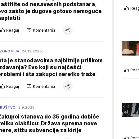
zaštitite od nesavesnih podstanara,
Reag
evo zašto je dugove gotovo nemoguće
naplatiti
Reaguj
Komentariši
KONOMIJA
24.12.2025.
Šta je stanodavcima najbitnije prilikom
izdavanja? Evo koji su najčešći
Reag
problemi i šta zakupci neretko traže
Reaguj
Komentariši
DRUŠTVO
2.9.2025.
Zakupci stanova do 35 godina dobiće
veliku olakšicu: Država sprema nove
mere, stižu subvencije za kirije
Reag