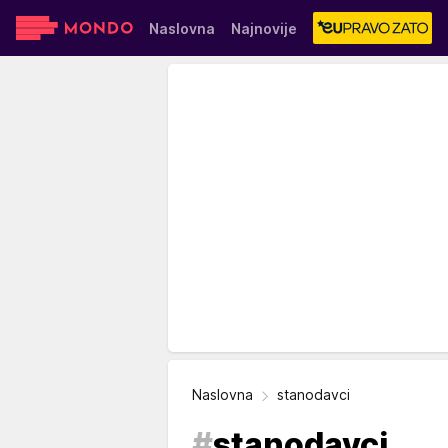
Naslovna
Najnovije
Sensa
Stvar ukusa
Yumama
Naslovna
stanodavci
#
stanodavci