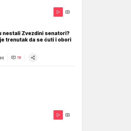
 nestali Zvezdini senatori?
je trenutak da se ćuti i obori
uj
18