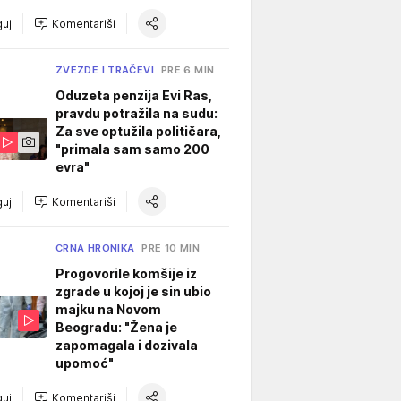
uj
Komentariši
ZVEZDE I TRAČEVI
PRE 6 MIN
Oduzeta penzija Evi Ras,
pravdu potražila na sudu:
Za sve optužila političara,
"primala sam samo 200
evra"
uj
Komentariši
CRNA HRONIKA
PRE 10 MIN
Progovorile komšije iz
zgrade u kojoj je sin ubio
majku na Novom
Beogradu: "Žena je
zapomagala i dozivala
upomoć"
uj
Komentariši