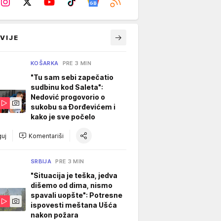
VIJE
KOŠARKA
PRE 3 MIN
"Tu sam sebi zapečatio
sudbinu kod Saleta":
Nedović progovorio o
sukobu sa Đorđevićem i
kako je sve počelo
uj
Komentariši
SRBIJA
PRE 3 MIN
"Situacija je teška, jedva
dišemo od dima, nismo
spavali uopšte": Potresne
ispovesti meštana Ušća
nakon požara