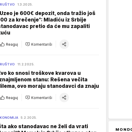
DRUŠTVO
1.3.2025.
"Uzeo je 600€ depozit, onda tražio još
100 za krečenje": Mladiću iz Srbije
stanodavac pretio da će mu zapaliti
kuću
Reaguj
Komentariši
DRUŠTVO
11.2.2025.
Evo ko snosi troškove kvarova u
iznajmljenom stanu: Rešena večita
dilema, ovo moraju stanodavci da znaju
Reaguj
Komentariši
KONOMIJA
5.2.2025.
Šta ako stanodavac ne želi da vrati
MOND