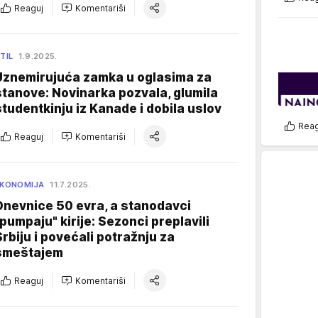
Reaguj
Komentariši
TIL
1.9.2025.
Uznemirujuća zamka u oglasima za
stanove: Novinarka pozvala, glumila
studentkinju iz Kanade i dobila uslov
Reag
Reaguj
Komentariši
KONOMIJA
11.7.2025.
Dnevnice 50 evra, a stanodavci
"pumpaju" kirije: Sezonci preplavili
Srbiju i povećali potražnju za
smeštajem
Reaguj
Komentariši