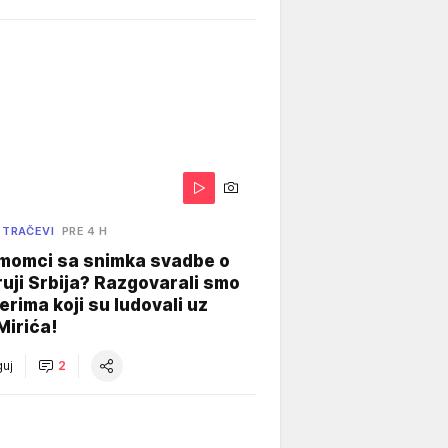
 TRAČEVI
PRE 4 H
 momci sa snimka svadbe o
uji Srbija? Razgovarali smo
erima koji su ludovali uz
Mirića!
uj
2