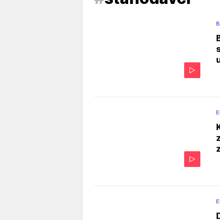
B
E
E