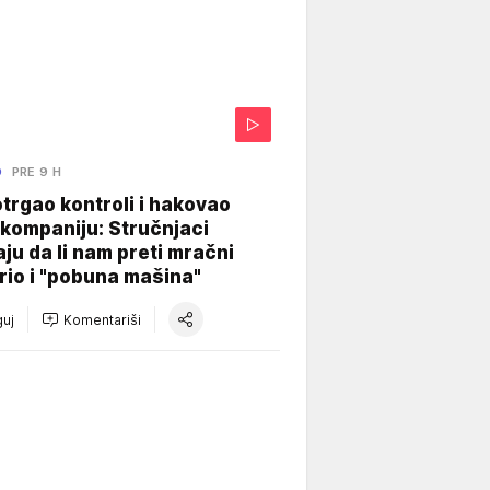
O
PRE 9 H
otrgao kontroli i hakovao
kompaniju: Stručnjaci
aju da li nam preti mračni
io i "pobuna mašina"
uj
Komentariši