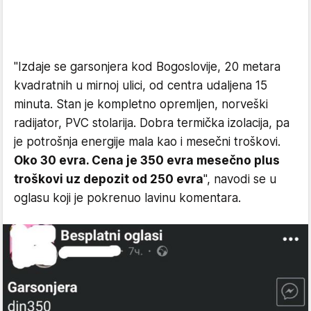
"Izdaje se garsonjera kod Bogoslovije, 20 metara
kvadratnih u mirnoj ulici, od centra udaljena 15
minuta. Stan je kompletno opremljen, norveški
radijator, PVC stolarija. Dobra termička izolacija, pa
je potrošnja energije mala kao i mesečni troškovi.
Oko 30 evra. Cena je 350 evra mesečno plus
troškovi uz depozit od 250 evra
", navodi se u
oglasu koji je pokrenuo lavinu komentara.