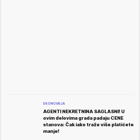
EKONOMIJA
AGENTI NEKRETNINA SAGLASNI! U
ovim delovima grada padaju CENE
stanova: Čak iako traže više platićete
manje!