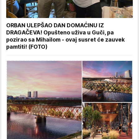
ORBAN ULEPŠAO DAN DOMAĆINU IZ
DRAGAČEVA! Opušteno uživa u Guči, pa
pozirao sa Mihailom - ovaj susret će zauvek
pamtiti! (FOTO)