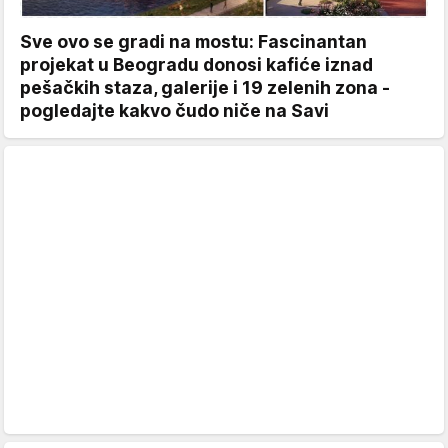
Sve ovo se gradi na mostu: Fascinantan
projekat u Beogradu donosi kafiće iznad
pešačkih staza, galerije i 19 zelenih zona -
pogledajte kakvo čudo niče na Savi