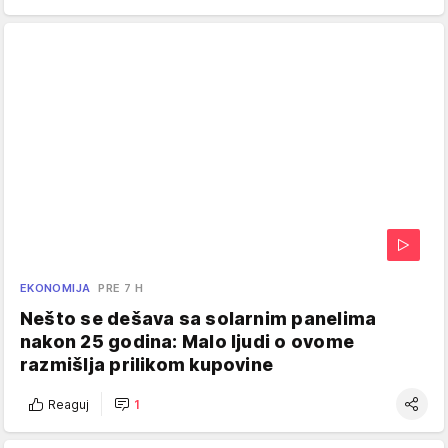
EKONOMIJA
PRE 7 H
Nešto se dešava sa solarnim panelima
nakon 25 godina: Malo ljudi o ovome
razmišlja prilikom kupovine
Reaguj
1