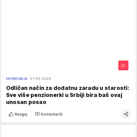
EKONOMIJA
07.08.2026.
Odličan način za dodatnu zaradu u starosti:
Sve više penzionerki u Srbiji bira baš ovaj
unosan posao
Reaguj
Komentariši