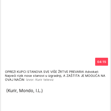
04:15
OPREZ! KUPCI STANOVA SVE VIŠE ŽRTVE PREVARA! Advokat:
Najveći rizik nose stanovi u izgradnji, A ZAŠTITA JE MOGUĆA NA
OVAJ NAČIN
Izvor: Kurir televiz
(Kurir, Mondo, I.L.)