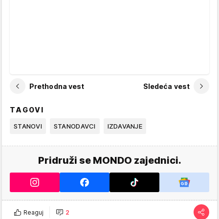
Prethodna vest
Sledeća vest
TAGOVI
STANOVI
STANODAVCI
IZDAVANJE
Pridruži se MONDO zajednici.
Reaguj
2