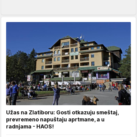
Užas na Zlatiboru: Gosti otkazuju smeštaj,
prevremeno napuštaju aprtmane, a u
radnjama - HAOS!