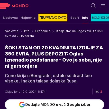
Naslovna
Najnovije
Sport
Info
Naslovna
Info
Ekonomija
Izdaje stan na Bogoslaviji za 350
evra od 20 kvadrata
ŠOK! STAN OD 20 KVADRATA IZDAJE ZA
350 EVRA, PLUS DEPOZIT: Oglas
iznenadio podstanare - Ovo je soba, nije
ni garsonjera
Cene kirija u Beogradu, ostale su drastično
visoke, i nakon talasa dolaska Rusa.
Objavljeno 10.01.2024. 8:17h
2
Dodajte MONDO u vaš Google izbor