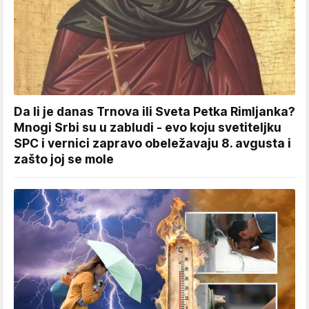
Da li je danas Trnova ili Sveta Petka Rimljanka?
Mnogi Srbi su u zabludi - evo koju svetiteljku
SPC i vernici zapravo obeležavaju 8. avgusta i
zašto joj se mole