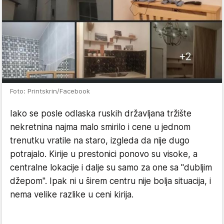
Foto: Printskrin/Facebook
Iako se posle odlaska ruskih državljana tržište
nekretnina najma malo smirilo i cene u jednom
trenutku vratile na staro, izgleda da nije dugo
potrajalo. Kirije u prestonici ponovo su visoke, a
centralne lokacije i dalje su samo za one sa "dubljim
džepom". Ipak ni u širem centru nije bolja situacija, i
nema velike razlike u ceni kirija.