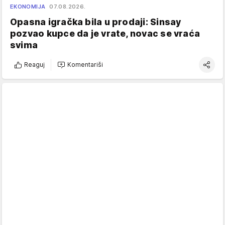
EKONOMIJA
07.08.2026.
Opasna igračka bila u prodaji: Sinsay
pozvao kupce da je vrate, novac se vraća
svima
Reaguj
Komentariši