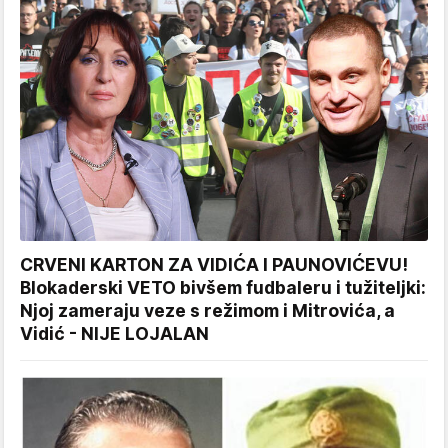
CRVENI KARTON ZA VIDIĆA I PAUNOVIĆEVU!
Blokaderski VETO bivšem fudbaleru i tužiteljki:
Njoj zameraju veze s režimom i Mitrovića, a
Vidić - NIJE LOJALAN