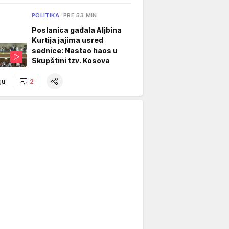
POLITIKA
PRE 53 MIN
Poslanica gađala Aljbina
Kurtija jajima usred
sednice: Nastao haos u
Skupštini tzv. Kosova
uj
2