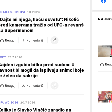
STALI SPORTOVI
1.8.2026.
"Dajte mi njega, hoću osvetu": Nikolić
NAJNO
pred kamerama tražio od UFC-a revanš
sa Supermenom
Reaguj
Komentariši
SVET
21.7.2026.
Bajden izgubio bitku pred sudom: U
Reag
javnost bi mogli da isplivaju snimci koje
je želeo da sakrije
Reaguj
Komentariši
IFA WC 2026
20.7.2026.
Koliko je Slavko Vinčić zaradio na