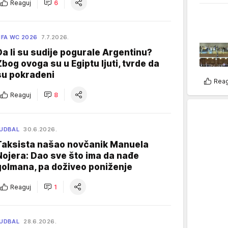
Reaguj
6
IFA WC 2026
7.7.2026.
Da li su sudije pogurale Argentinu?
Zbog ovoga su u Egiptu ljuti, tvrde da
su pokradeni
Reag
Reaguj
8
UDBAL
30.6.2026.
Taksista našao novčanik Manuela
Nojera: Dao sve što ima da nađe
golmana, pa doživeo poniženje
Reaguj
1
UDBAL
28.6.2026.