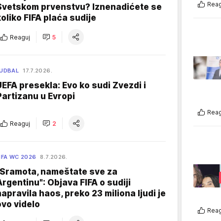
Reag
Svetskom prvenstvu? Iznenadićete se
koliko FIFA plaća sudije
Reaguj
5
UDBAL
17.7.2026.
UEFA presekla: Evo ko sudi Zvezdi i
Partizanu u Evropi
Reag
Reaguj
2
IFA WC 2026
8.7.2026.
"Sramota, nameštate sve za
Argentinu": Objava FIFA o sudiji
napravila haos, preko 23 miliona ljudi je
ovo videlo
Reag