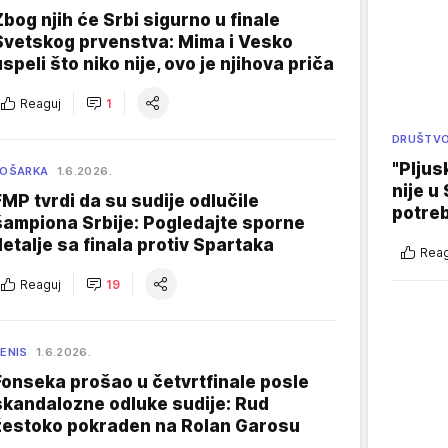
Zbog njih će Srbi sigurno u finale
Svetskog prvenstva: Mima i Vesko
uspeli što niko nije, ovo je njihova priča
Reaguj
1
DRUŠTV
"Pljus
KOŠARKA
1.6.2026.
nije u 
FMP tvrdi da su sudije odlučile
potre
šampiona Srbije: Pogledajte sporne
detalje sa finala protiv Spartaka
Reag
Reaguj
19
ENIS
1.6.2026.
Fonseka prošao u četvrtfinale posle
skandalozne odluke sudije: Rud
žestoko pokraden na Rolan Garosu