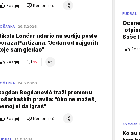
Reaguj
Komentariši
FUDBAL
Ocene 
KOŠARKA
29.5.2026.
"otpis
Nikola Lončar udario na sudiju posle
Saše I
poraza Partizana: "Jedan od najgorih
koje sam gledao"
Reag
Reaguj
12
KOŠARKA
24.5.2026.
Bogdan Bogdanović traži promenu
košarkaških pravila: "Ako ne možeš,
nemoj ni da igraš"
Reaguj
Komentariši
ZVEZDE I
Ko su
UDBAL
14.5.2026.