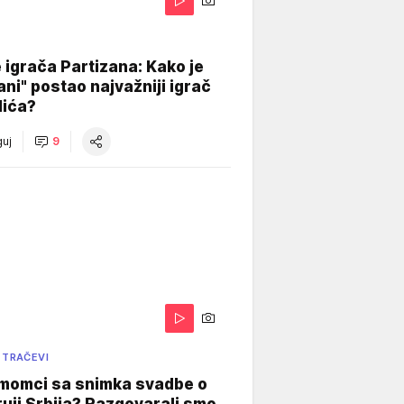
igrača Partizana: Kako je
ani" postao najvažniji igrač
lića?
uj
9
 TRAČEVI
 momci sa snimka svadbe o