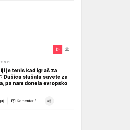
RE 4 H
lji je tenis kad igraš za
": Dušica slušala savete za
a, pa nam donela evropsko
uj
Komentariši