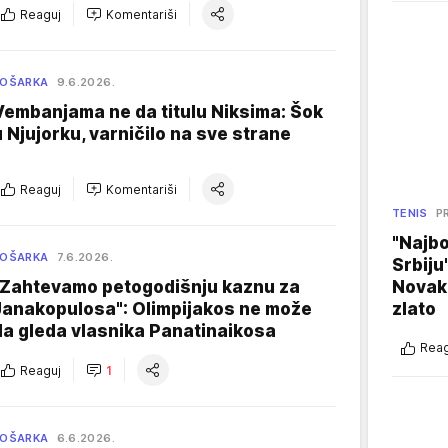
Reaguj
Komentariši
KOŠARKA
9.6.2026.
Vembanjama ne da titulu Niksima: Šok
u Njujorku, varničilo na sve strane
Reaguj
Komentariši
TENIS
P
"Najbo
KOŠARKA
7.6.2026.
Srbiju
Novak
"Zahtevamo petogodišnju kaznu za
zlato
Janakopulosa": Olimpijakos ne može
da gleda vlasnika Panatinaikosa
Reag
Reaguj
1
KOŠARKA
6.6.2026.