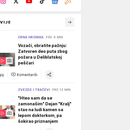
VIJE
CRNA HRONIKA
PRE 4 MIN
Vozači, obratite pažnju:
Zatvoren deo puta zbog
požara u Deliblatskoj
peščari
uj
Komentariši
ZVEZDE I TRAČEVI
PRE 12 MIN
"Hteo sam da se
zamonašim" Dejan "Kralj"
stao na ludi kamen sa
lepom doktorkom, pa
šokirao priznanjem