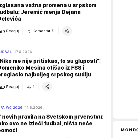
Izglasana važna promena u srpskom
fudbalu: Jeremić menja Dejana
Delevića
Reaguj
Komentariši
UDBAL
17.6.2026.
"Niko me nije pritiskao, to su gluposti":
Domeniko Mesina otišao iz FSS i
proglasio najboljeg srpskog sudiju
Reaguj
1
IFA WC 2026
11.6.2026.
7 novih pravila na Svetskom prvenstvu:
Ako ovo ne izleči fudbal, ništa neće
pomoći
MOND