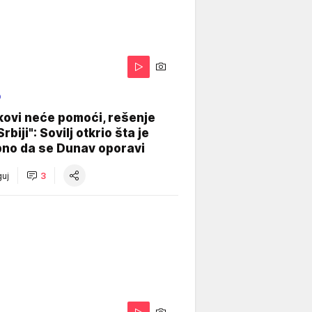
O
kovi neće pomoći, rešenje
Srbiji": Sovilj otkrio šta je
bno da se Dunav oporavi
uj
3