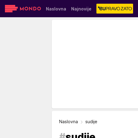
Naslovna
Najnovije
Sensa
Stvar ukusa
Yumama
Naslovna
sudije
#
sudije