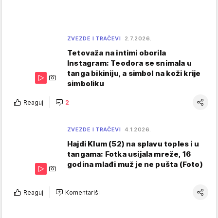
ZVEZDE I TRAČEVI
2.7.2026.
Tetovaža na intimi oborila
Instagram: Teodora se snimala u
tanga bikiniju, a simbol na koži krije
simboliku
Reaguj
2
ZVEZDE I TRAČEVI
4.1.2026.
Hajdi Klum (52) na splavu toples i u
tangama: Fotka usijala mreže, 16
godina mlađi muž je ne pušta (Foto)
Reaguj
Komentariši