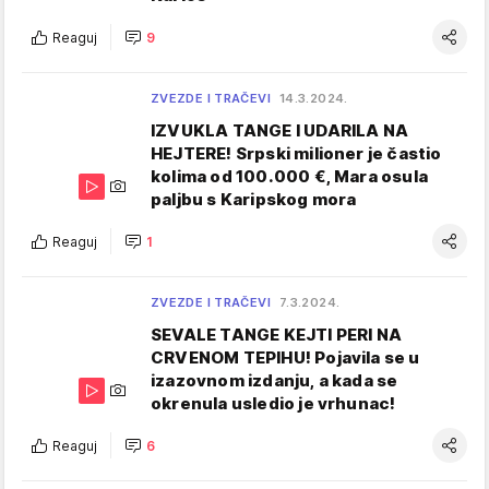
Reaguj
9
ZVEZDE I TRAČEVI
14.3.2024.
IZVUKLA TANGE I UDARILA NA
HEJTERE! Srpski milioner je častio
kolima od 100.000 €, Mara osula
paljbu s Karipskog mora
Reaguj
1
ZVEZDE I TRAČEVI
7.3.2024.
SEVALE TANGE KEJTI PERI NA
CRVENOM TEPIHU! Pojavila se u
izazovnom izdanju, a kada se
okrenula usledio je vrhunac!
Reaguj
6