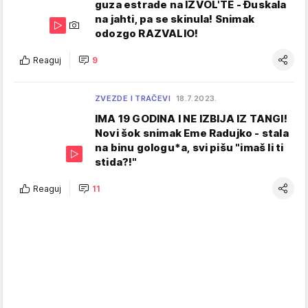
guza estrade na IZVOL'TE - Đuskala
na jahti, pa se skinula! Snimak
odozgo RAZVALIO!
Reaguj
9
ZVEZDE I TRAČEVI
18.7.2023.
IMA 19 GODINA I NE IZBIJA IZ TANGI!
Novi šok snimak Eme Radujko - stala
na binu gologu*a, svi pišu "imaš li ti
stida?!"
Reaguj
11