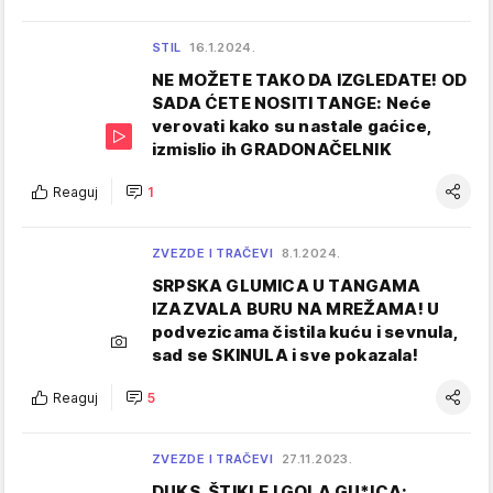
STIL
16.1.2024.
NE MOŽETE TAKO DA IZGLEDATE! OD
SADA ĆETE NOSITI TANGE: Neće
verovati kako su nastale gaćice,
izmislio ih GRADONAČELNIK
Reaguj
1
ZVEZDE I TRAČEVI
8.1.2024.
SRPSKA GLUMICA U TANGAMA
IZAZVALA BURU NA MREŽAMA! U
podvezicama čistila kuću i sevnula,
sad se SKINULA i sve pokazala!
Reaguj
5
ZVEZDE I TRAČEVI
27.11.2023.
DUKS, ŠTIKLE I GOLA GU*ICA: