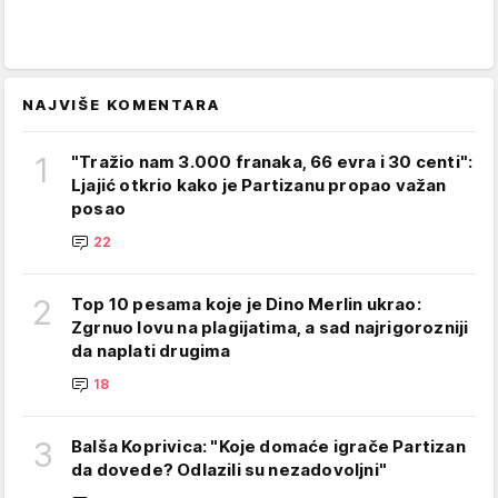
NAJVIŠE KOMENTARA
1
"Tražio nam 3.000 franaka, 66 evra i 30 centi":
Ljajić otkrio kako je Partizanu propao važan
posao
22
2
Top 10 pesama koje je Dino Merlin ukrao:
Zgrnuo lovu na plagijatima, a sad najrigorozniji
da naplati drugima
18
3
Balša Koprivica: "Koje domaće igrače Partizan
da dovede? Odlazili su nezadovoljni"