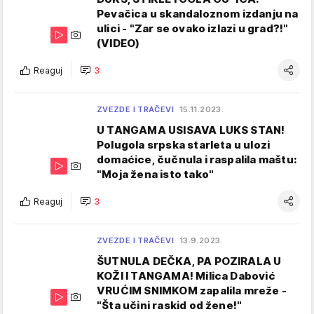
Pevačica u skandaloznom izdanju na
ulici - "Zar se ovako izlazi u grad?!"
(VIDEO)
Reaguj
3
ZVEZDE I TRAČEVI
15.11.2023.
U TANGAMA USISAVA LUKS STAN!
Polugola srpska starleta u ulozi
domaćice, čučnula i raspalila maštu:
"Moja žena isto tako"
Reaguj
3
ZVEZDE I TRAČEVI
13.9.2023.
ŠUTNULA DEČKA, PA POZIRALA U
KOŽI I TANGAMA! Milica Dabović
VRUĆIM SNIMKOM zapalila mreže -
"Šta učini raskid od žene!"