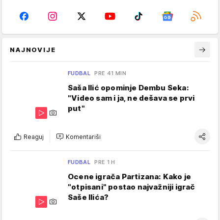
NAJNOVIJE
FUDBAL
PRE 41 MIN
Saša Ilić opominje Dembu Seka:
"Video sam i ja, ne dešava se prvi
put"
Reaguj
Komentariši
FUDBAL
PRE 1 H
Ocene igrača Partizana: Kako je
"otpisani" postao najvažniji igrač
Saše Ilića?