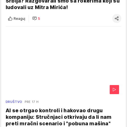
Srbija? Razgovarali smo sa rokerima koji su
ludovali uz Mitra Mirića!
Reaguj
5
DRUŠTVO
PRE 17 H
AI se otrgao kontroli i hakovao drugu
kompaniju: Stručnjaci otkrivaju da li nam
preti mračni scenario i "pobuna mašina"