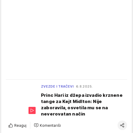
ZVEZDE I TRAČEVI
6.8.2025.
Princ Hari iz džepa izvadio krznene
tange za Kejt Midlton: Nije
zaboravila, osvetila mu se na
neverovatan način
Reaguj
Komentariši