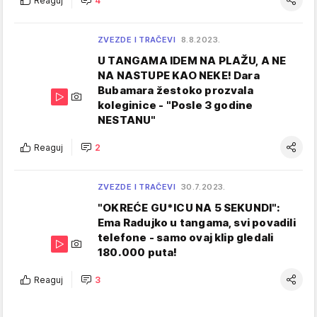
Reaguj
4
ZVEZDE I TRAČEVI
8.8.2023.
U TANGAMA IDEM NA PLAŽU, A NE
NA NASTUPE KAO NEKE! Dara
Bubamara žestoko prozvala
koleginice - "Posle 3 godine
NESTANU"
Reaguj
2
ZVEZDE I TRAČEVI
30.7.2023.
"OKREĆE GU*ICU NA 5 SEKUNDI":
Ema Radujko u tangama, svi povadili
telefone - samo ovaj klip gledali
180.000 puta!
Reaguj
3