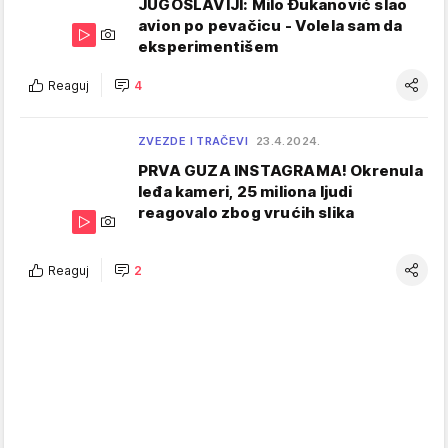
JUGOSLAVIJI: Milo Đukanović slao
avion po pevačicu - Volela sam da
eksperimentišem
Reaguj
4
ZVEZDE I TRAČEVI
23.4.2024.
PRVA GUZA INSTAGRAMA! Okrenula
leđa kameri, 25 miliona ljudi
reagovalo zbog vrućih slika
Reaguj
2