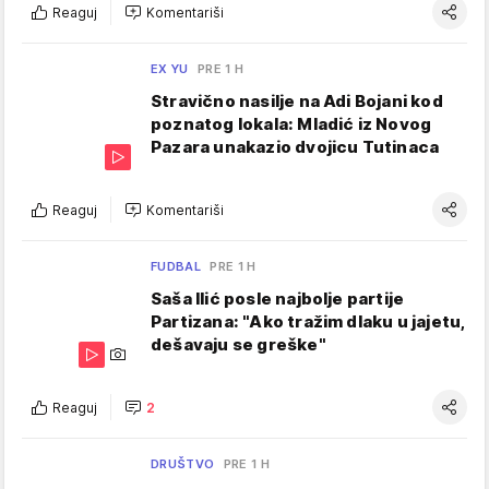
Reaguj
Komentariši
EX YU
PRE 1 H
Stravično nasilje na Adi Bojani kod
poznatog lokala: Mladić iz Novog
Pazara unakazio dvojicu Tutinaca
Reaguj
Komentariši
FUDBAL
PRE 1 H
Saša Ilić posle najbolje partije
Partizana: "Ako tražim dlaku u jajetu,
dešavaju se greške"
Reaguj
2
DRUŠTVO
PRE 1 H