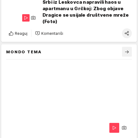
Srbi iz Leskovca napravili haos u
apartmanu u Grčkoj: Zbog objave
Dragice se usijale društvene mreže
(Foto)
Reaguj
Komentariši
MONDO TEMA