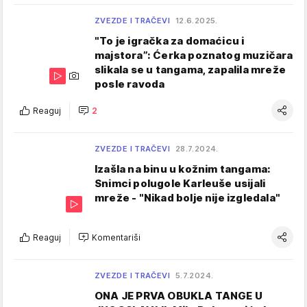
ZVEZDE I TRAČEVI
12.6.2025.
"To je igračka za domaćicu i
majstora”: Ćerka poznatog muzičara
slikala se u tangama, zapalila mreže
posle ravoda
Reaguj
2
ZVEZDE I TRAČEVI
28.7.2024.
Izašla na binu u kožnim tangama:
Snimci polugole Karleuše usijali
mreže - "Nikad bolje nije izgledala"
Reaguj
Komentariši
ZVEZDE I TRAČEVI
5.7.2024.
ONA JE PRVA OBUKLA TANGE U