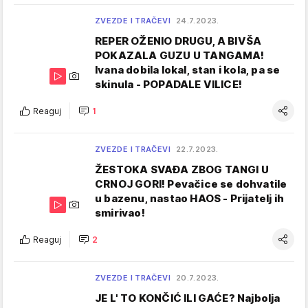
ZVEZDE I TRAČEVI
24.7.2023.
REPER OŽENIO DRUGU, A BIVŠA
POKAZALA GUZU U TANGAMA!
Ivana dobila lokal, stan i kola, pa se
skinula - POPADALE VILICE!
Reaguj
1
ZVEZDE I TRAČEVI
22.7.2023.
ŽESTOKA SVAĐA ZBOG TANGI U
CRNOJ GORI! Pevačice se dohvatile
u bazenu, nastao HAOS - Prijatelj ih
smirivao!
Reaguj
2
ZVEZDE I TRAČEVI
20.7.2023.
JE L' TO KONČIĆ ILI GAĆE? Najbolja