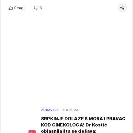
Reaguj
5
ZDRAVLJE
18.8.2023.
SRPKINJE DOLAZE S MORA I PRAVAC
KOD GINEKOLOGA! Dr Kostić
objasnila šta se dešava: