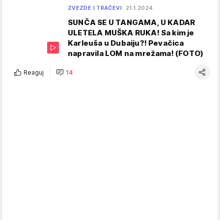
ZVEZDE I TRAČEVI
21.1.2024.
SUNČA SE U TANGAMA, U KADAR
ULETELA MUŠKA RUKA! Sa kim je
Karleuša u Dubaiju?! Pevačica
napravila LOM na mrežama! (FOTO)
Reaguj
14