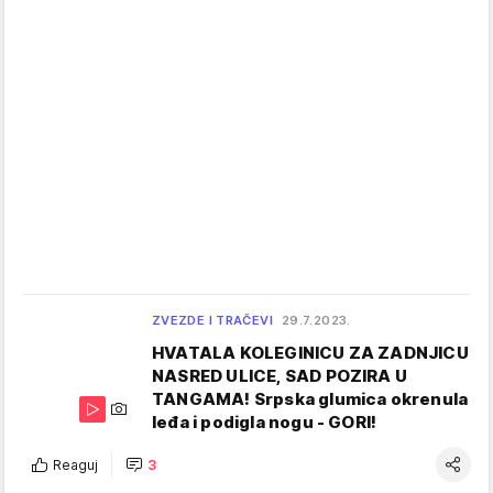
ZVEZDE I TRAČEVI
29.7.2023.
HVATALA KOLEGINICU ZA ZADNJICU
NASRED ULICE, SAD POZIRA U
TANGAMA! Srpska glumica okrenula
leđa i podigla nogu - GORI!
Reaguj
3