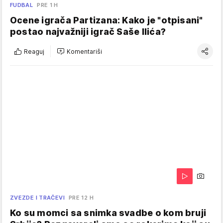
FUDBAL
PRE 1 H
Ocene igrača Partizana: Kako je "otpisani"
postao najvažniji igrač Saše Ilića?
Reaguj
Komentariši
ZVEZDE I TRAČEVI
PRE 12 H
Ko su momci sa snimka svadbe o kom bruji