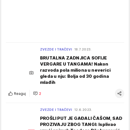
ZVEZDE I TRAČEVI
18.7.2023.
BRUTALNA ZADNJICA SOFIJE
VERGARE U TANGAMA! Nakon
razvoda pola miliona u neverici
gleda u nju: Bolja od 30 godina
mlađih
Reaguj
2
ZVEZDE I TRAČEVI
12.6.2023.
PROŠLI PUT JE GAĐALI ČAŠOM, SAD
PROZIVAJU ZBOG TANGI: Isplivao