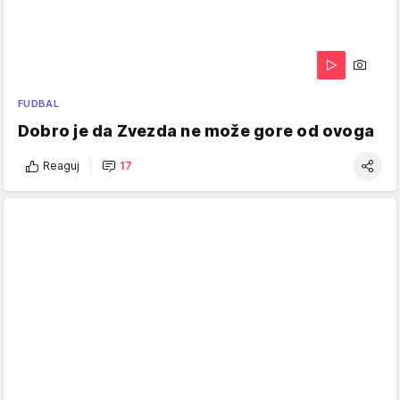
FUDBAL
Dobro je da Zvezda ne može gore od ovoga
Reaguj
17