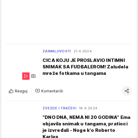
ZANIMLJIVOSTI
21.4.2024.
CICA KOJU JE PROSLAVIO INTIMNI
SNIMAK SA FUDBALEROM! Zaludela
mreže fotkama u tangama
Reaguj
Komentariši
ZVEZDE I TRAČEVI
16.4.2024.
"DNO DNA, NEMA NI 20 GODINA" Ema
objavila snimak u tangama, pratioci
je izvređali - Noge k'o Roberto
Karlos