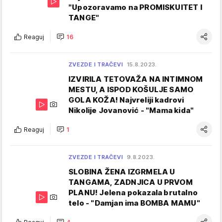
"Upozoravamo na PROMISKUITET I
TANGE"
Reaguj
16
ZVEZDE I TRAČEVI
15.8.2023.
IZVIRILA TETOVAŽA NA INTIMNOM
MESTU, A ISPOD KOŠULJE SAMO
GOLA KOŽA! Najvreliji kadrovi
Nikolije Jovanović - "Mama kida"
Reaguj
1
ZVEZDE I TRAČEVI
9.8.2023.
SLOBINA ŽENA IZGRMELA U
TANGAMA, ZADNJICA U PRVOM
PLANU! Jelena pokazala brutalno
telo - "Damjan ima BOMBA MAMU"