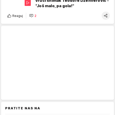
vrući snimak Teodore Džehverović -
"Još malo, pa gola!"
Reaguj
2
PRATITE NAS NA