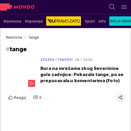
Naslovna
Najnovije
Sport
Info
Naslovna
tange
#
tange
ZVEZDE I TRAČEVI
29.7.2026.
Bura na mrežama zbog Severinine
gole zadnjice: Pokazala tange, pa se
prepucavala u komentarima (Foto)
Reaguj
6