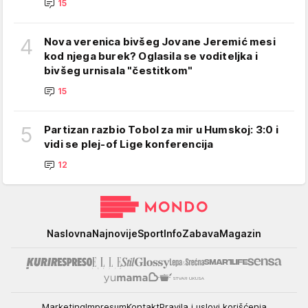
15
4
Nova verenica bivšeg Jovane Jeremić mesi
kod njega burek? Oglasila se voditeljka i
bivšeg urnisala "čestitkom"
15
5
Partizan razbio Tobol za mir u Humskoj: 3:0 i
vidi se plej-of Lige konferencija
12
Mondo
Naslovna
Najnovije
Sport
Info
Zabava
Magazin
Marketing
Impresum
Kontakt
Pravila i uslovi korišćenja