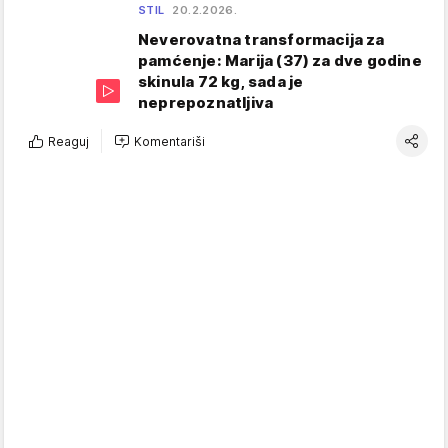
STIL
20.2.2026.
Neverovatna transformacija za
pamćenje: Marija (37) za dve godine
skinula 72 kg, sada je
neprepoznatljiva
Reaguj
Komentariši