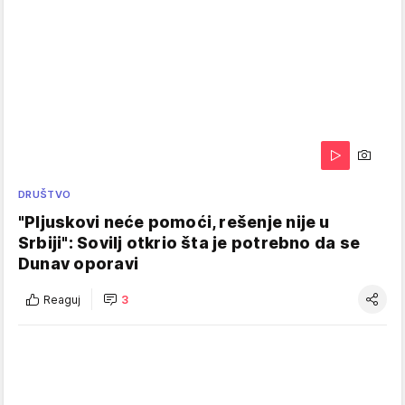
DRUŠTVO
"Pljuskovi neće pomoći, rešenje nije u
Srbiji": Sovilj otkrio šta je potrebno da se
Dunav oporavi
Reaguj
3