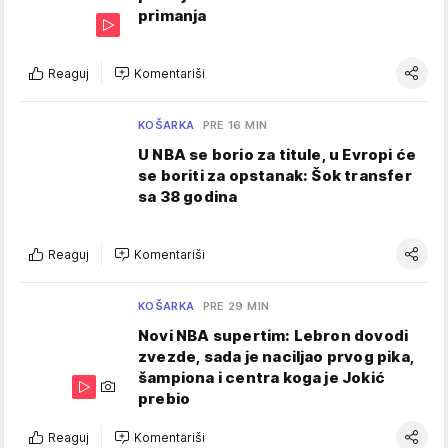
primanja
Reaguj
Komentariši
KOŠARKA
PRE 16 MIN
U NBA se borio za titule, u Evropi će
se boriti za opstanak: Šok transfer
sa 38 godina
Reaguj
Komentariši
KOŠARKA
PRE 29 MIN
Novi NBA supertim: Lebron dovodi
zvezde, sada je naciljao prvog pika,
šampiona i centra koga je Jokić
prebio
Reaguj
Komentariši