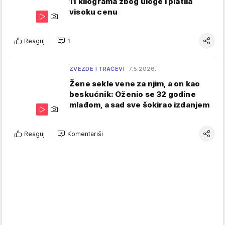
11 kilograma zbog uloge i platila
visoku cenu
Reaguj
1
ZVEZDE I TRAČEVI
7.5.2026.
Žene sekle vene za njim, a on kao
beskućnik: Oženio se 32 godine
mlađom, a sad sve šokirao izdanjem
Reaguj
Komentariši