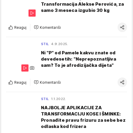
Transformacija Alekse Perovića, za
samo 3 meseca izgubio 30 kg
Reaguj
Komentariši
STIL
4.9.2025.
Ni "P" od Pamele kakvu znate od
devedesetih: "Neprepoznatljiva
sam? To je afrodizijačka dijeta"
Reaguj
Komentariši
STIL
1.1.2022.
NAJBOLJE APLIKACIJE ZA
TRANSFORMACIJU KOSE I ŠMINKE:
Pronađite pravu frizuru za sebe bez
odlaska kod frizera