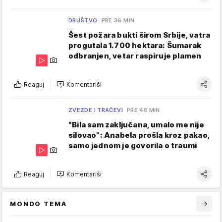
DRUŠTVO
PRE 36 MIN
Šest požara bukti širom Srbije, vatra
progutala 1.700 hektara: Šumarak
odbranjen, vetar raspiruje plamen
Reaguj
Komentariši
ZVEZDE I TRAČEVI
PRE 48 MIN
"Bila sam zaključana, umalo me nije
silovao": Anabela prošla kroz pakao,
samo jednom je govorila o traumi
Reaguj
Komentariši
MONDO TEMA