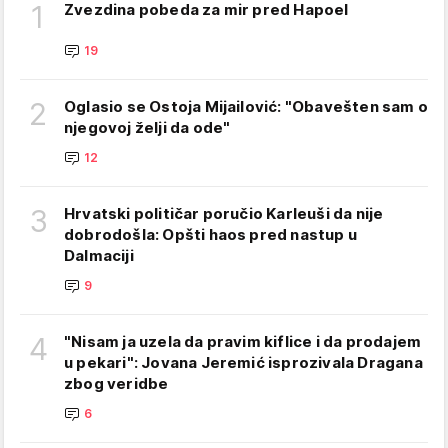
1
Zvezdina pobeda za mir pred Hapoel
19
2
Oglasio se Ostoja Mijailović: "Obavešten sam o
njegovoj želji da ode"
12
3
Hrvatski političar poručio Karleuši da nije
dobrodošla: Opšti haos pred nastup u
Dalmaciji
9
4
"Nisam ja uzela da pravim kiflice i da prodajem
u pekari": Jovana Jeremić isprozivala Dragana
zbog veridbe
6