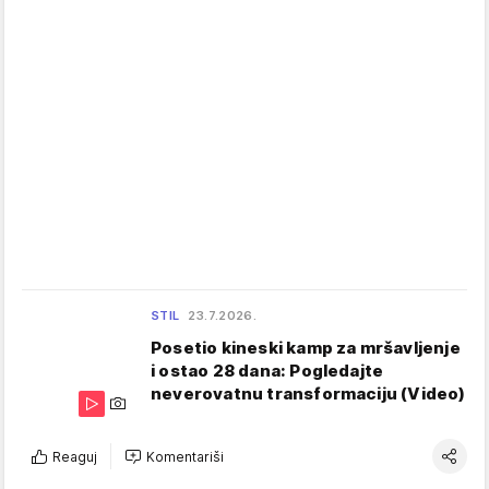
STIL
23.7.2026.
Posetio kineski kamp za mršavljenje
i ostao 28 dana: Pogledajte
neverovatnu transformaciju (Video)
Reaguj
Komentariši