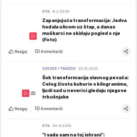
STIL
6.2.2026.
Zapanjujuća transformacija: Jedva
hodala ulicom uz štap, a danas
muškarci ne skidaju pogled s nje
(Foto)
Reaguj
Komentariši
ZVEZDE I TRAČEVI
20.12.2025.
Šok transformacija slavnog pevača:
Celog života kuburio s kilogramima,
ljudi sad u neverici gledaju njegove
trbušnjake
Reaguj
Komentariši
STIL
30.9.2025.
"I sada sam na toj ishrani":