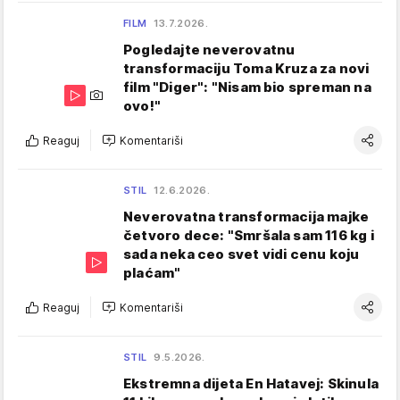
FILM
13.7.2026.
Pogledajte neverovatnu
transformaciju Toma Kruza za novi
film "Diger": "Nisam bio spreman na
ovo!"
Reaguj
Komentariši
STIL
12.6.2026.
Neverovatna transformacija majke
četvoro dece: "Smršala sam 116 kg i
sada neka ceo svet vidi cenu koju
plaćam"
Reaguj
Komentariši
STIL
9.5.2026.
Ekstremna dijeta En Hatavej: Skinula