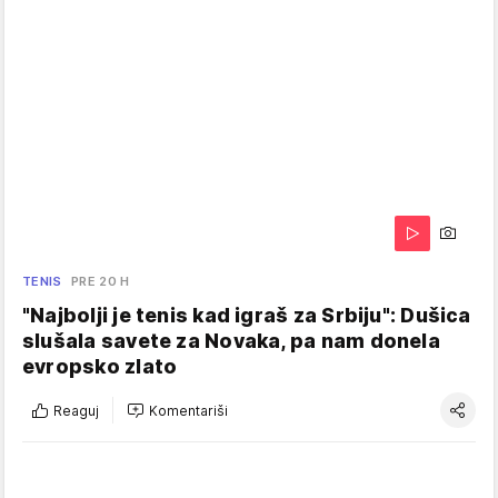
TENIS
PRE 20 H
"Najbolji je tenis kad igraš za Srbiju": Dušica
slušala savete za Novaka, pa nam donela
evropsko zlato
Reaguj
Komentariši