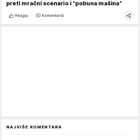
preti mračni scenario i "pobuna mašina"
Reaguj
Komentariši
NAJVIŠE KOMENTARA