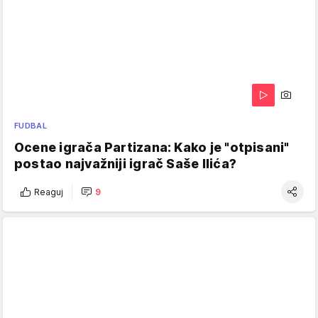
FUDBAL
Ocene igrača Partizana: Kako je "otpisani"
postao najvažniji igrač Saše Ilića?
Reaguj
9