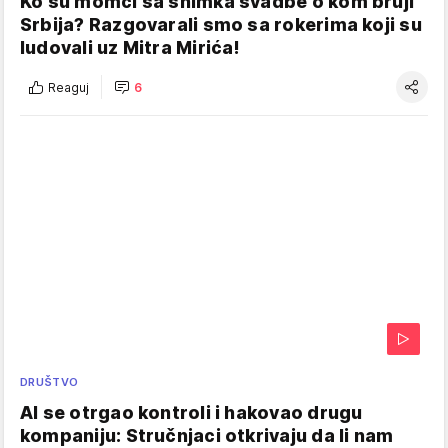
Ko su momci sa snimka svadbe o kom bruji
Srbija? Razgovarali smo sa rokerima koji su
ludovali uz Mitra Mirića!
Reaguj
6
DRUŠTVO
AI se otrgao kontroli i hakovao drugu
kompaniju: Stručnjaci otkrivaju da li nam