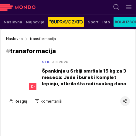
Naslovna
Najnovije
Sport
Info
Naslovna
transformacija
#
transformacija
STIL
3.8.2026.
Špankinja u Srbiji smršala 15 kg za 3
meseca: Jede i burek i komplet
lepinju, otkrila šta radi svakog dana
Reaguj
Komentariši