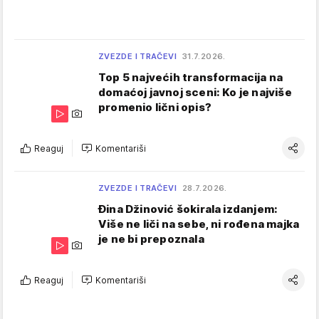
ZVEZDE I TRAČEVI
31.7.2026.
Top 5 najvećih transformacija na
domaćoj javnoj sceni: Ko je najviše
promenio lični opis?
Reaguj
Komentariši
ZVEZDE I TRAČEVI
28.7.2026.
Đina Džinović šokirala izdanjem:
Više ne liči na sebe, ni rođena majka
je ne bi prepoznala
Reaguj
Komentariši