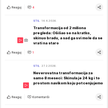
Reaguj
4
STIL
14.4.2026.
Transformacija od 2 miliona
pregleda: Ošišao se na kratko,
skinuo bradu, a sad ga svi mole da se
vrati na staro
Reaguj
1
STIL
27.2.2026.
Neverovatna transformacija za
samo 8 meseci: Skinula je 24 kg i to
prostom navikom koju potcenjujemo
Reaguj
Komentariši