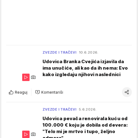
ZVEZDE I TRAČEVI
10.6.2026.
Udovica Branka Cvejića izjavila da
ima unučiće, ali kao da ih nema: Evo
kako izgledaju njihovi naslednici
Reaguj
Komentariši
ZVEZDE I TRAČEVI
5.6.2026.
Udovica pevača renovirala kuću od
100.000 € koju je dobila od devera:
"Telo mi je mrtvo i tupo, željno
odmora"