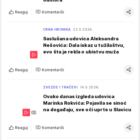
Reaguj
Komentariši
CRNA HRONIKA
22.5.2026.
Saslušana udovica Aleksandra
Nešovića: Dala iskaz u tužilaštvu,
evo šta je rekla o ubistvu muža
Reaguj
Komentariši
ZVEZDE I TRAČEVI
14.5.2026.
Ovako danas izgleda udovica
Marinka Rokvića: Pojavila se sinoć
na događaju, sve oči uprte u Slavicu
Reaguj
Komentariši