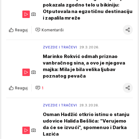
pokazala zgodno telo u bikiniju:
Otputovala na egzotičnu destinaciju
i zapalila mreže
Reaguj
Komentariši
ZVEZDE I TRAČEVI
29.3.2026.
Marinko Rokvić odmah priznao
vanbračnog sina, a ovo je njegova
majka: Mila je bila velika ljubav
poznatog pevača
Reaguj
1
ZVEZDE I TRAČEVI
28.3.2026.
Osman Hadžić otkrio istinu o stanju
udovice Halida Bešlića: "Verujemo
da će se izvući", spomenuo i Darka
Lazića