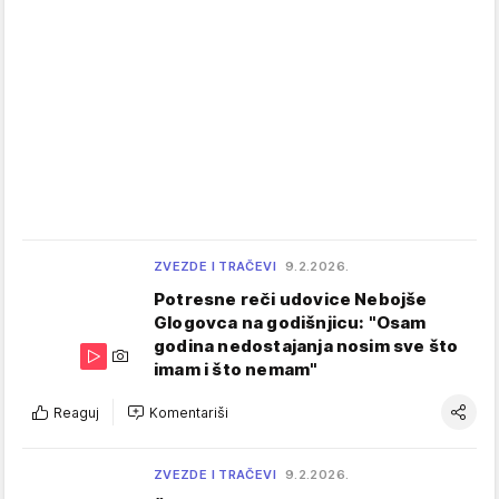
ZVEZDE I TRAČEVI
9.2.2026.
Potresne reči udovice Nebojše
Glogovca na godišnjicu: "Osam
godina nedostajanja nosim sve što
imam i što nemam"
Reaguj
Komentariši
ZVEZDE I TRAČEVI
9.2.2026.