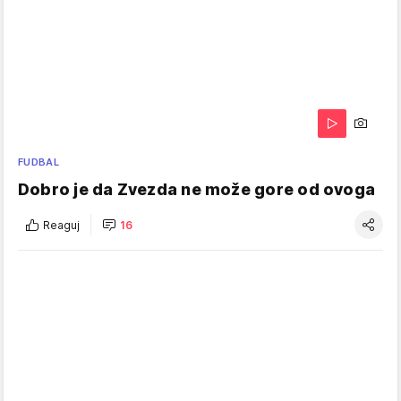
FUDBAL
Dobro je da Zvezda ne može gore od ovoga
Reaguj
16