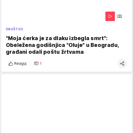
DRUŠTVO
"Moja ćerka je za dlaku izbegla smrt":
Obeležena godišnjica "Oluje" u Beogradu,
građani odali poštu žrtvama
Reaguj
1