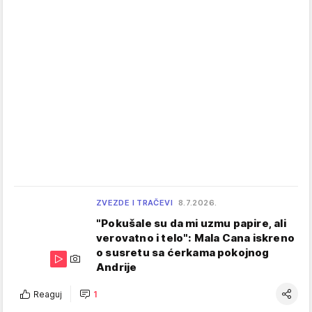
ZVEZDE I TRAČEVI
8.7.2026.
"Pokušale su da mi uzmu papire, ali
verovatno i telo": Mala Cana iskreno
o susretu sa ćerkama pokojnog
Andrije
Reaguj
1