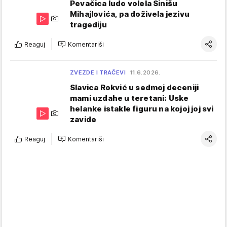
Pevačica ludo volela Sinišu
Mihajlovića, pa doživela jezivu
tragediju
Reaguj
Komentariši
ZVEZDE I TRAČEVI
11.6.2026.
Slavica Rokvić u sedmoj deceniji
mami uzdahe u teretani: Uske
helanke istakle figuru na kojoj joj svi
zavide
Reaguj
Komentariši