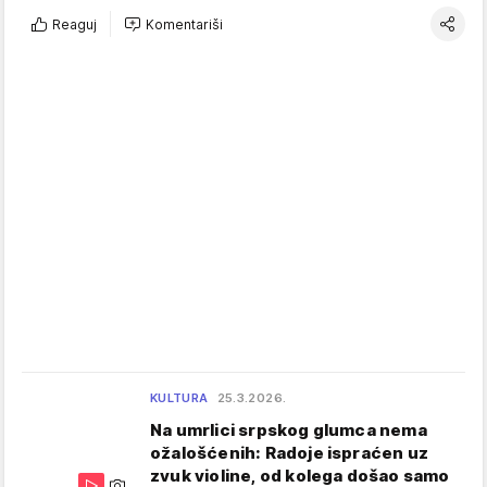
Reaguj
Komentariši
KULTURA
25.3.2026.
Na umrlici srpskog glumca nema
ožalošćenih: Radoje ispraćen uz
zvuk violine, od kolega došao samo