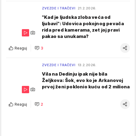
ZVEZDE I TRAČEVI
21.2.2026.
"Kad je ljudska zloba veća od
ljubavi": Udovica pokojnog pevača
rida pred kamerama, zet joj pravi
pakao sa unukama?
Reaguj
3
ZVEZDE I TRAČEVI
13.2.2026.
Vila na Dedinju ipak nije bila
Željkova: Šok, evo ko je Arkanovoj
prvoj ženi poklonio kuću od 2 miliona
Reaguj
2