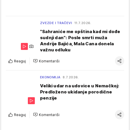
ZVEZDE I TRAČEVI
11.7.2026.
"Sahraniće me opština kad mi dođe
sudnji dan": Posle smrti muža
Andrije Bajića, Mala Cana donela
važnu odluku
Reaguj
Komentariši
EKONOMIJA
8.7.2026.
Veliki udar na udovice u Nemačkoj:
Predloženo ukidanje porodične
penzije
Reaguj
Komentariši