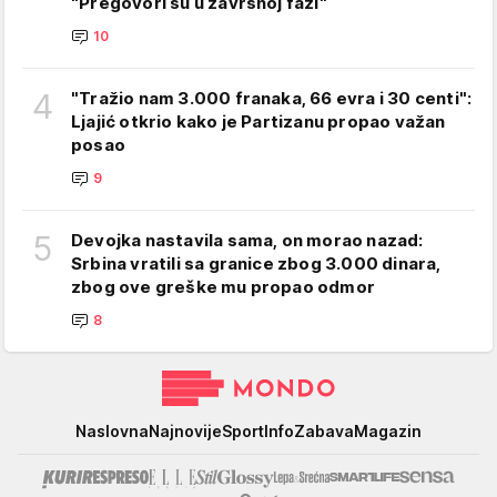
"Pregovori su u završnoj fazi"
10
4
"Tražio nam 3.000 franaka, 66 evra i 30 centi":
Ljajić otkrio kako je Partizanu propao važan
posao
9
5
Devojka nastavila sama, on morao nazad:
Srbina vratili sa granice zbog 3.000 dinara,
zbog ove greške mu propao odmor
8
Mondo
Naslovna
Najnovije
Sport
Info
Zabava
Magazin