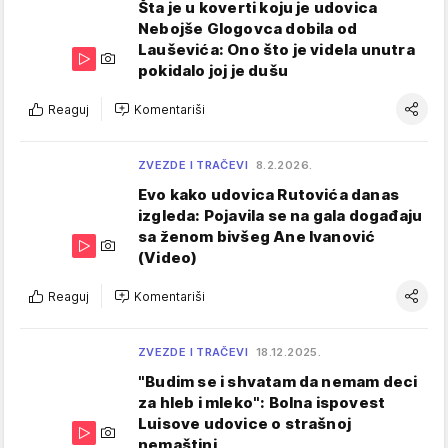
Šta je u koverti koju je udovica
Nebojše Glogovca dobila od
Lauševića: Ono što je videla unutra
pokidalo joj je dušu
Reaguj
Komentariši
ZVEZDE I TRAČEVI
8.2.2026.
Evo kako udovica Rutovića danas
izgleda: Pojavila se na gala događaju
sa ženom bivšeg Ane Ivanović
(Video)
Reaguj
Komentariši
ZVEZDE I TRAČEVI
18.12.2025.
"Budim se i shvatam da nemam deci
za hleb i mleko": Bolna ispovest
Luisove udovice o strašnoj
nemaštini