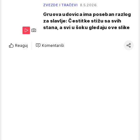
ZVEZDE I TRAČEVI
8.5.2026.
Gruova udovica ima poseban razlog
za slavlje: Čestitke stižu sa svih
stana, a svi u šoku gledaju ove slike
Reaguj
Komentariši