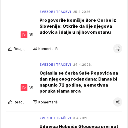
ZVEZDE I TRAČEVI
25.4.2026.
Progovorile komšije Bore Čorbe iz
Slovenije: Otkrile da li je njegova
udovica i dalje u njihovom stanu
Reaguj
Komentariši
ZVEZDE I TRAČEVI
24.4.2026.
Oglasila se ćerka Saše Popovića na
dan njegovog rođendana: Danas bi
napunio 72 godine, a emotivna
poruka slama srca
Reaguj
Komentariši
ZVEZDE I TRAČEVI
3.4.2026.
Udovica Nebojše Glogovca prvi put