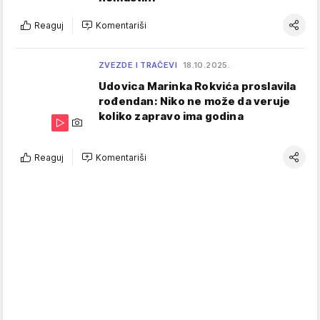
Reaguj
Komentariši
ZVEZDE I TRAČEVI
18.10.2025.
Udovica Marinka Rokvića proslavila
rođendan: Niko ne može da veruje
koliko zapravo ima godina
Reaguj
Komentariši