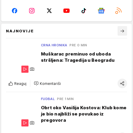
NAJNOVIJE
CRNA HRONIKA
PRE 0 MIN
Muškarac preminuo od uboda
stršljena: Tragedija u Beogradu
Reaguj
Komentariši
FUDBAL
PRE 1 MIN
Obrt oko Vasilija Kostova: Klub kome
je bio najbliži se povukao iz
pregovora