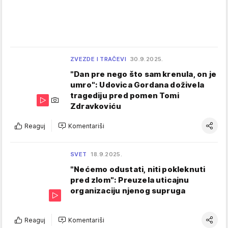
ZVEZDE I TRAČEVI
30.9.2025.
"Dan pre nego što sam krenula, on je
umro": Udovica Gordana doživela
tragediju pred pomen Tomi
Zdravkoviću
Reaguj
Komentariši
SVET
18.9.2025.
"Nećemo odustati, niti pokleknuti
pred zlom": Preuzela uticajnu
organizaciju njenog supruga
Reaguj
Komentariši