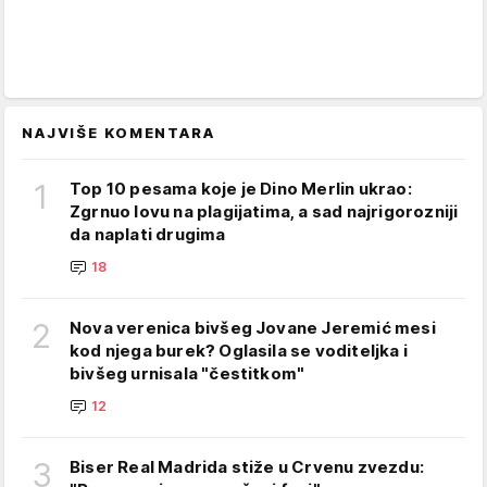
NAJVIŠE KOMENTARA
1
Top 10 pesama koje je Dino Merlin ukrao:
Zgrnuo lovu na plagijatima, a sad najrigorozniji
da naplati drugima
18
2
Nova verenica bivšeg Jovane Jeremić mesi
kod njega burek? Oglasila se voditeljka i
bivšeg urnisala "čestitkom"
12
3
Biser Real Madrida stiže u Crvenu zvezdu: