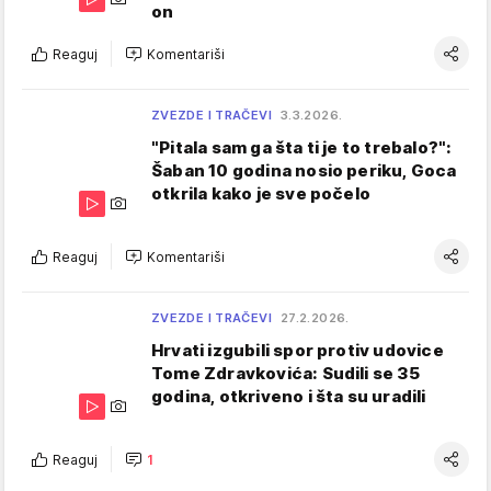
on
Reaguj
Komentariši
ZVEZDE I TRAČEVI
3.3.2026.
"Pitala sam ga šta ti je to trebalo?":
Šaban 10 godina nosio periku, Goca
otkrila kako je sve počelo
Reaguj
Komentariši
ZVEZDE I TRAČEVI
27.2.2026.
Hrvati izgubili spor protiv udovice
Tome Zdravkovića: Sudili se 35
godina, otkriveno i šta su uradili
Reaguj
1