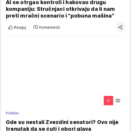
AI se otrgao kontroli i hakovao drugu
kompaniju: Stručnjaci otkrivaju da li nam
preti mračni scenario i "pobuna mašina"
Reaguj
Komentariši
FUDBAL
Gde su nestali Zvezdini senatori? Ovo nije
trenutak da se ćuti i obori glava