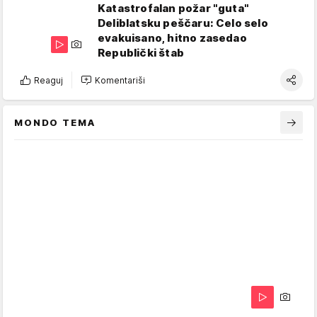
Katastrofalan požar "guta"
Deliblatsku peščaru: Celo selo
evakuisano, hitno zasedao
Republički štab
Reaguj
Komentariši
MONDO TEMA