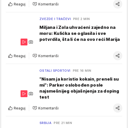
Reaguj
Komentariši
ZVEZDE I TRAČEVI
PRE 2 MIN
Miljana i Zola uhvaćeni zajedno na
moru: Kulićka se oglasila i sve
potvrdila, šta li će na ovo reći Marija
Reaguj
Komentariši
OSTALI SPORTOVI
PRE 16 MIN
"Nisam ja koristio kokain, preneli su
mi": Parker oslobođen posle
najsmešnijeg objašnjenja za doping
test
Reaguj
Komentariši
SRBIJA
PRE 21 MIN