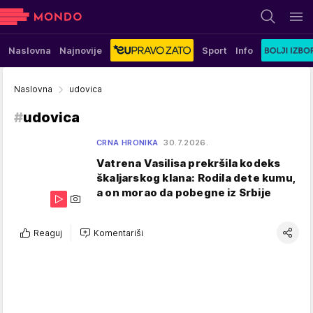
Naslovna
Najnovije
Sport
Info
Naslovna
udovica
#
udovica
CRNA HRONIKA
30.7.2026.
Vatrena Vasilisa prekršila kodeks
škaljarskog klana: Rodila dete kumu,
a on morao da pobegne iz Srbije
Reaguj
Komentariši