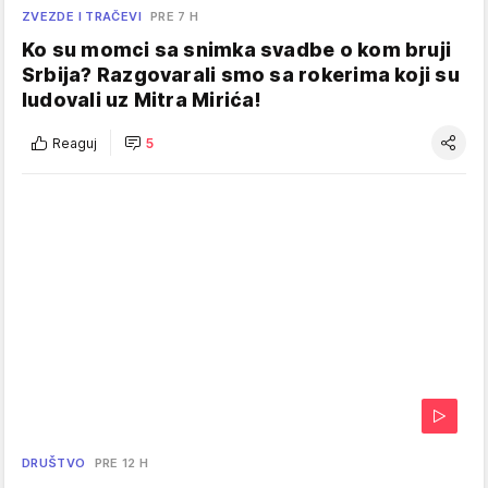
ZVEZDE I TRAČEVI
PRE 7 H
Ko su momci sa snimka svadbe o kom bruji
Srbija? Razgovarali smo sa rokerima koji su
ludovali uz Mitra Mirića!
Reaguj
5
DRUŠTVO
PRE 12 H