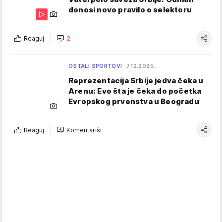
donosi novo pravilo o selektoru
Reaguj
2
OSTALI SPORTOVI
7.12.2025.
Reprezentacija Srbije jedva čeka u
Arenu: Evo šta je čeka do početka
Evropskog prvenstva u Beogradu
Reaguj
Komentariši