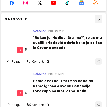
NAJNOVIJE
KOŠARKA
PRE 20 MIN
"Rekao je 'Nedice, šta ima?', to su mu
uvalili": Nedović otkrio kako je otišao
iz Crvene zvezde
Reaguj
Komentariši
KOŠARKA
PRE 21 MIN
Posle Zvezde i Partizan hoće da
uzme igrača Asvelu: Senzacija
Evrokupa na meti crno-belih
Reaguj
Komentariši