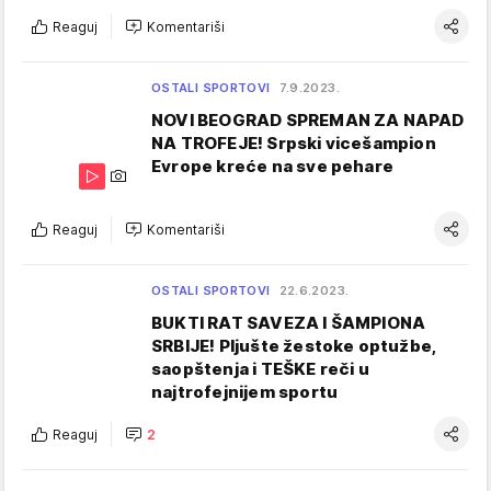
Reaguj
Komentariši
OSTALI SPORTOVI
7.9.2023.
NOVI BEOGRAD SPREMAN ZA NAPAD
NA TROFEJE! Srpski vicešampion
Evrope kreće na sve pehare
Reaguj
Komentariši
OSTALI SPORTOVI
22.6.2023.
BUKTI RAT SAVEZA I ŠAMPIONA
SRBIJE! Pljušte žestoke optužbe,
saopštenja i TEŠKE reči u
najtrofejnijem sportu
Reaguj
2