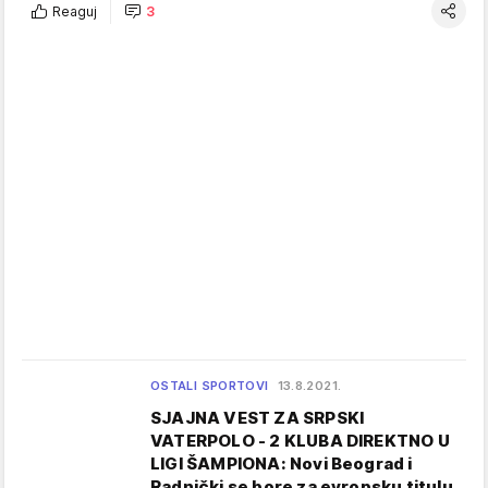
Reaguj
3
OSTALI SPORTOVI
13.8.2021.
SJAJNA VEST ZA SRPSKI
VATERPOLO - 2 KLUBA DIREKTNO U
LIGI ŠAMPIONA: Novi Beograd i
Radnički se bore za evropsku titulu