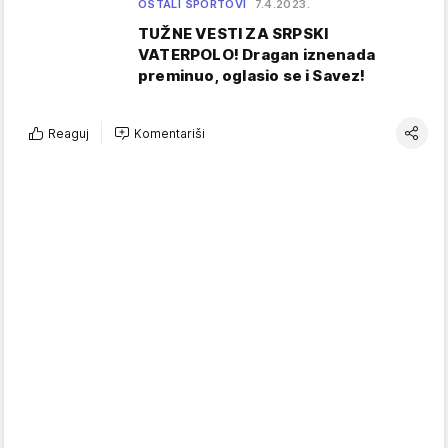
OSTALI SPORTOVI
7.4.2023.
TUŽNE VESTI ZA SRPSKI
VATERPOLO! Dragan iznenada
preminuo, oglasio se i Savez!
Reaguj
Komentariši