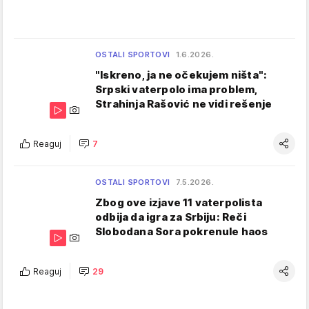
OSTALI SPORTOVI
1.6.2026.
"Iskreno, ja ne očekujem ništa":
Srpski vaterpolo ima problem,
Strahinja Rašović ne vidi rešenje
Reaguj
7
OSTALI SPORTOVI
7.5.2026.
Zbog ove izjave 11 vaterpolista
odbija da igra za Srbiju: Reči
Slobodana Sora pokrenule haos
Reaguj
29