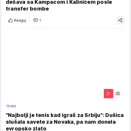
dešava sa Kampacom i Kalinićem posle
transfer bombe
Reaguj
1
TENIS
"Najbolji je tenis kad igraš za Srbiju": Dušica
slušala savete za Novaka, pa nam donela
evropsko zlato