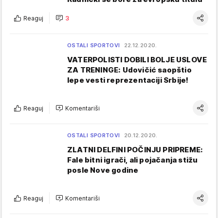
Reaguj
3
OSTALI SPORTOVI
22.12.2020.
VATERPOLISTI DOBILI BOLJE USLOVE
ZA TRENINGE: Udovičić saopštio
lepe vesti reprezentaciji Srbije!
Reaguj
Komentariši
OSTALI SPORTOVI
20.12.2020.
ZLATNI DELFINI POČINJU PRIPREME:
Fale bitni igrači, ali pojačanja stižu
posle Nove godine
Reaguj
Komentariši