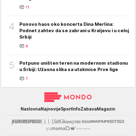
11
4
Ponovo haos oko koncerta Dina Merlina:
Podnet zahtev da se zabrani u Kraljevu i u celoj
Srbiji
8
5
Potpuno uništen teren na modernom stadionu
u Srbiji: Užasna slika sa utakmice Prve lige
7
Mondo
Naslovna
Najnovije
Sport
Info
Zabava
Magazin