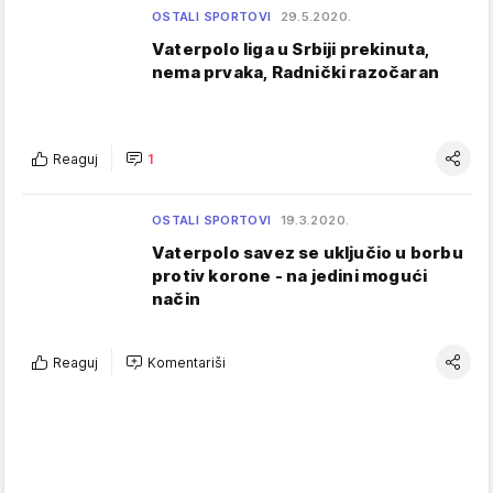
OSTALI SPORTOVI
29.5.2020.
Vaterpolo liga u Srbiji prekinuta,
nema prvaka, Radnički razočaran
Reaguj
1
OSTALI SPORTOVI
19.3.2020.
Vaterpolo savez se uključio u borbu
protiv korone - na jedini mogući
način
Reaguj
Komentariši