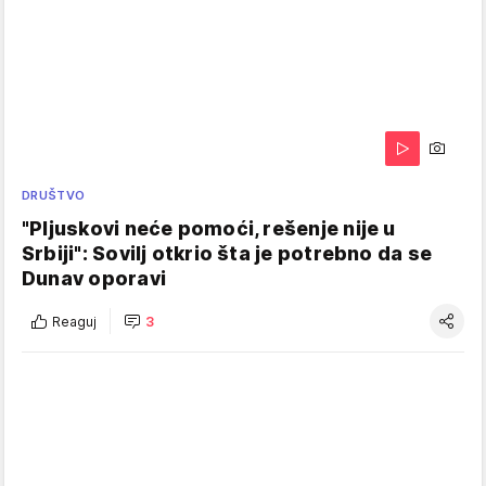
DRUŠTVO
"Pljuskovi neće pomoći, rešenje nije u
Srbiji": Sovilj otkrio šta je potrebno da se
Dunav oporavi
Reaguj
3