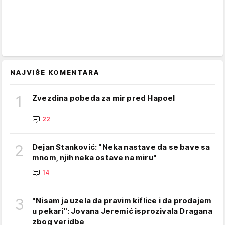
NAJVIŠE KOMENTARA
1
Zvezdina pobeda za mir pred Hapoel
22
2
Dejan Stanković: "Neka nastave da se bave sa
mnom, njih neka ostave na miru"
14
3
"Nisam ja uzela da pravim kiflice i da prodajem
u pekari": Jovana Jeremić isprozivala Dragana
zbog veridbe