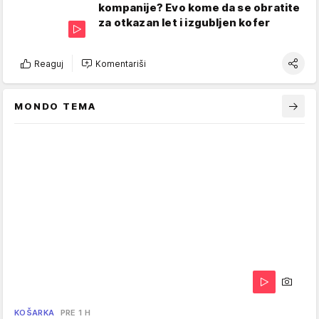
kompanije? Evo kome da se obratite
za otkazan let i izgubljen kofer
Reaguj
Komentariši
MONDO TEMA
KOŠARKA
PRE 1 H