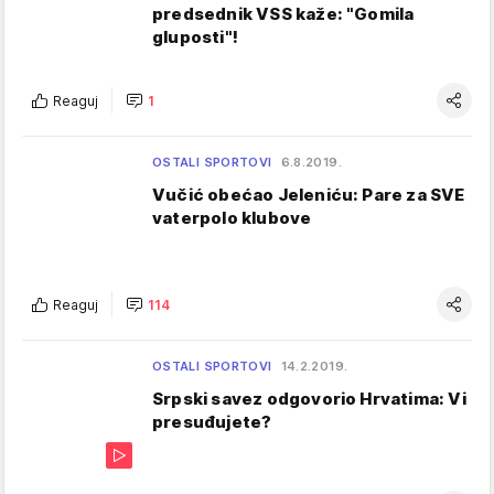
predsednik VSS kaže: "Gomila
gluposti"!
Reaguj
1
OSTALI SPORTOVI
6.8.2019.
Vučić obećao Jeleniću: Pare za SVE
vaterpolo klubove
Reaguj
114
OSTALI SPORTOVI
14.2.2019.
Srpski savez odgovorio Hrvatima: Vi
presuđujete?