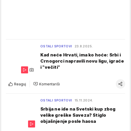
OSTALI SPORTOVI
23.8.2025.
Kad neće Hrvati, ima ko hoće: Srbi i
Crnogorci napravili novu ligu, igraće
i "večiti"
Reaguj
Komentariši
OSTALI SPORTOVI
15.11.2024.
Srbija ne ide na Svetski kup zbog
velike greške Saveza? Stiglo
objašnjenje posle haosa