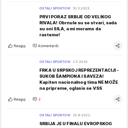
OSTALI SPORTOVI
10.3.2023.
PRVI PORAZ SRBIJE OD VELIKOG
RIVALA! Obrnule su se stvari, sada
su oni SILA, a mi moramo da
rastemo!
Reaguj
Komentariši
OSTALI SPORTOVI
2.3.2023.
FRKA U SRPSKOJ REPREZENTACIJI -
SUKOB ŠAMPIONA I SAVEZA!
Kapiten nacionalnog tima NE MOŽE
na pripreme, oglasio se VSS
Reaguj
2
OSTALI SPORTOVI
23.9.2022.
SRBIJA JE U FINALU EVROPSKOG