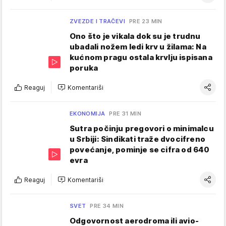
ZVEZDE I TRAČEVI
PRE 23 MIN
Ono što je vikala dok su je trudnu
ubadali nožem ledi krv u žilama: Na
kućnom pragu ostala krvlju ispisana
poruka
Reaguj
Komentariši
EKONOMIJA
PRE 31 MIN
Sutra počinju pregovori o minimalcu
u Srbiji: Sindikati traže dvocifreno
povećanje, pominje se cifra od 640
evra
Reaguj
Komentariši
SVET
PRE 34 MIN
Odgovornost aerodroma ili avio-