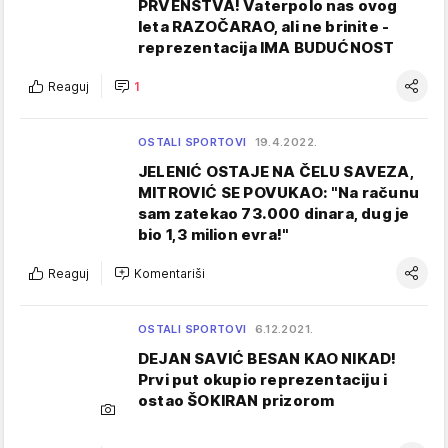
PRVENSTVA! Vaterpolo nas ovog
leta RAZOČARAO, ali ne brinite -
reprezentacija IMA BUDUĆNOST
Reaguj
1
OSTALI SPORTOVI
19.4.2022.
JELENIĆ OSTAJE NA ČELU SAVEZA,
MITROVIĆ SE POVUKAO: "Na računu
sam zatekao 73.000 dinara, dug je
bio 1,3 milion evra!"
Reaguj
Komentariši
OSTALI SPORTOVI
6.12.2021.
DEJAN SAVIĆ BESAN KAO NIKAD!
Prvi put okupio reprezentaciju i
ostao ŠOKIRAN prizorom