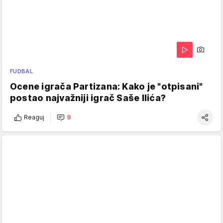
FUDBAL
Ocene igrača Partizana: Kako je "otpisani"
postao najvažniji igrač Saše Ilića?
Reaguj
9