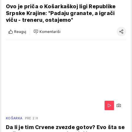
Ovo je priča o Košarkaškoj ligi Republike
Srpske Krajine: "Padaju granate, a igrači
viču - treneru, ostajemo"
Reaguj
Komentariši
KOŠARKA
PRE 2 H
Da li je tim Crvene zvezde gotov? Evo šta se