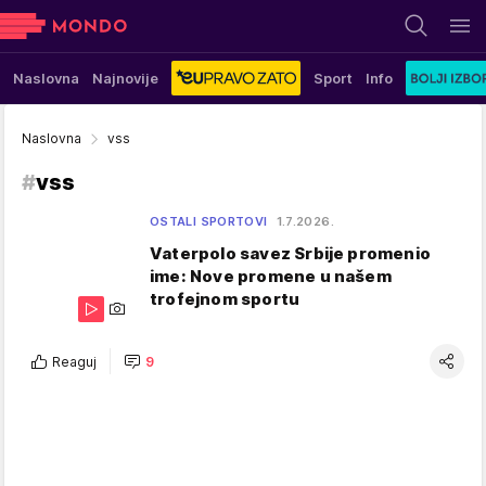
Naslovna
Najnovije
Sport
Info
Naslovna
vss
#
vss
OSTALI SPORTOVI
1.7.2026.
Vaterpolo savez Srbije promenio
ime: Nove promene u našem
trofejnom sportu
Reaguj
9