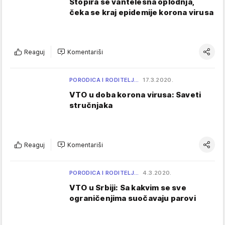
Stopira se vantelesna oplodnja,
čeka se kraj epidemije korona virusa
Reaguj
Komentariši
PORODICA I RODITELJ…
17.3.2020.
VTO u doba korona virusa: Saveti
stručnjaka
Reaguj
Komentariši
PORODICA I RODITELJ…
4.3.2020.
VTO u Srbiji: Sa kakvim se sve
ograničenjima suočavaju parovi