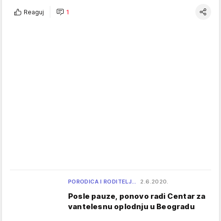
Reaguj
1
PORODICA I RODITELJ…
2.6.2020.
Posle pauze, ponovo radi Centar za
vantelesnu oplodnju u Beogradu