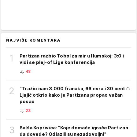
NAJVIŠE KOMENTARA
1
Partizan razbio Tobol za mir u Humskoj: 3:0 i
vidi se plej-of Lige konferencija
48
2
"Tražio nam 3.000 franaka, 66 evra i 30 centi":
Ljajić otkrio kako je Partizanu propao važan
posao
23
3
Balša Koprivica: "Koje domaće igrače Partizan
da dovede? Odlazili su nezadovoljni"