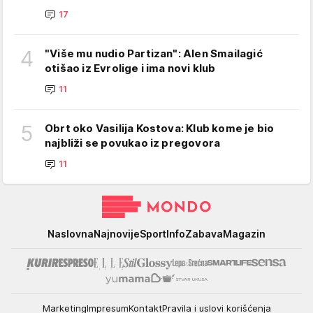
17
4
"Više mu nudio Partizan": Alen Smailagić
otišao iz Evrolige i ima novi klub
11
5
Obrt oko Vasilija Kostova: Klub kome je bio
najbliži se povukao iz pregovora
11
Mondo
Naslovna
Najnovije
Sport
Info
Zabava
Magazin
Marketing
Impresum
Kontakt
Pravila i uslovi korišćenja