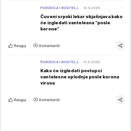
PORODICA I RODITELJ…
13.5.2020.
Čuveni srpski lekar objašnjava kako
će izgledati vantelesna "posle
korone"
Reaguj
Komentariši
PORODICA I RODITELJ…
12.5.2020.
Kako će izgledati postupci
vantelesne oplodnje posle korona
virusa
Reaguj
Komentariši