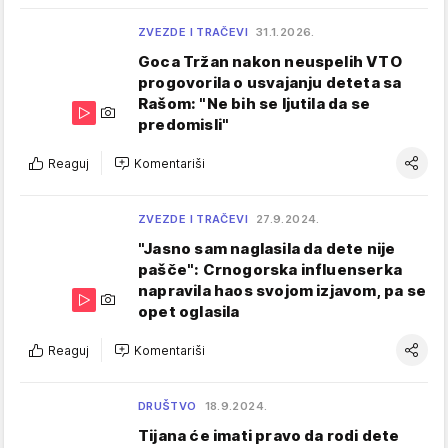
ZVEZDE I TRAČEVI
31.1.2026.
Goca Tržan nakon neuspelih VTO
progovorila o usvajanju deteta sa
Rašom: "Ne bih se ljutila da se
predomisli"
Reaguj
Komentariši
ZVEZDE I TRAČEVI
27.9.2024.
"Jasno sam naglasila da dete nije
pašče": Crnogorska influenserka
napravila haos svojom izjavom, pa se
opet oglasila
Reaguj
Komentariši
DRUŠTVO
18.9.2024.
Tijana će imati pravo da rodi dete