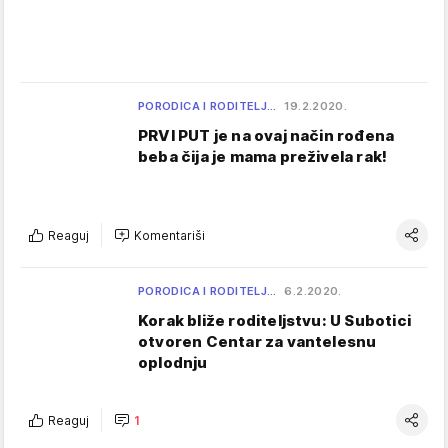
PORODICA I RODITELJ…
19.2.2020.
PRVI PUT je na ovaj način rođena
beba čija je mama preživela rak!
Reaguj
Komentariši
PORODICA I RODITELJ…
6.2.2020.
Korak bliže roditeljstvu: U Subotici
otvoren Centar za vantelesnu
oplodnju
Reaguj
1