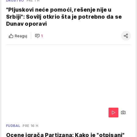
DRUŠTVO
PRE 1 H
"Pljuskovi neće pomoći, rešenje nije u
Srbiji": Sovilj otkrio šta je potrebno da se
Dunav oporavi
Reaguj
1
FUDBAL
PRE 16 H
Ocene igrača Partizana: Kako je "otpisani"