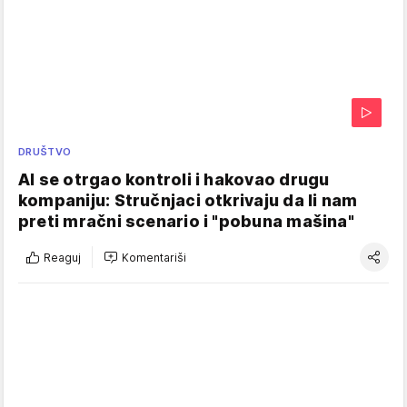
DRUŠTVO
AI se otrgao kontroli i hakovao drugu
kompaniju: Stručnjaci otkrivaju da li nam
preti mračni scenario i "pobuna mašina"
Reaguj
Komentariši