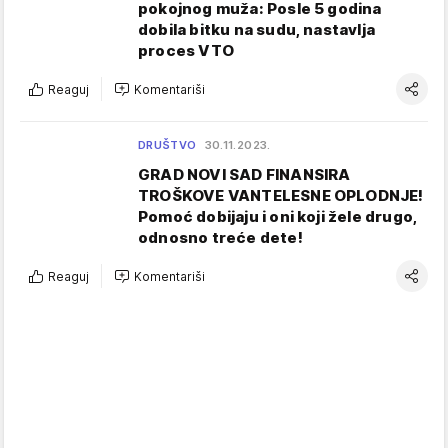
pokojnog muža: Posle 5 godina
dobila bitku na sudu, nastavlja
proces VTO
Reaguj
Komentariši
DRUŠTVO
30.11.2023.
GRAD NOVI SAD FINANSIRA
TROŠKOVE VANTELESNE OPLODNJE!
Pomoć dobijaju i oni koji žele drugo,
odnosno treće dete!
Reaguj
Komentariši