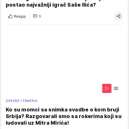
postao najvažniji igrač Saše Ilića?
Reaguj
9
ZVEZDE I TRAČEVI
Ko su momci sa snimka svadbe o kom bruji
Srbija? Razgovarali smo sa rokerima koji su
ludovali uz Mitra Mirića!