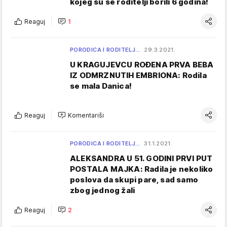
kojeg su se roditelji borili 6 godina!
Reaguj
1
PORODICA I RODITELJ…
29.3.2021.
U KRAGUJEVCU ROĐENA PRVA BEBA
IZ ODMRZNUTIH EMBRIONA: Rodila
se mala Danica!
Reaguj
Komentariši
PORODICA I RODITELJ…
31.1.2021.
ALEKSANDRA U 51. GODINI PRVI PUT
POSTALA MAJKA: Radila je nekoliko
poslova da skupi pare, sad samo
zbog jednog žali
Reaguj
2