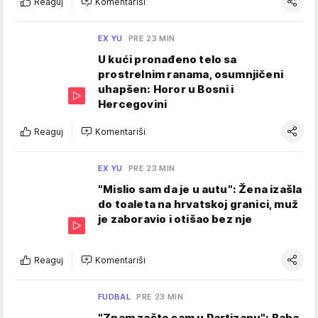
Reaguj
Komentariši
EX YU
PRE 23 MIN
U kući pronađeno telo sa
prostrelnim ranama, osumnjičeni
uhapšen: Horor u Bosni i
Hercegovini
Reaguj
Komentariši
EX YU
PRE 23 MIN
"Mislio sam da je u autu": Žena izašla
do toaleta na hrvatskoj granici, muž
je zaboravio i otišao bez nje
Reaguj
Komentariši
FUDBAL
PRE 23 MIN
"Znam zašto sam u Partizanu": Baba