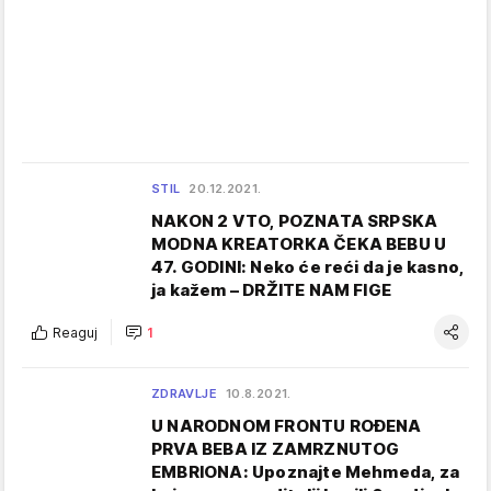
STIL
20.12.2021.
NAKON 2 VTO, POZNATA SRPSKA
MODNA KREATORKA ČEKA BEBU U
47. GODINI: Neko će reći da je kasno,
ja kažem – DRŽITE NAM FIGE
Reaguj
1
ZDRAVLJE
10.8.2021.
U NARODNOM FRONTU ROĐENA
PRVA BEBA IZ ZAMRZNUTOG
EMBRIONA: Upoznajte Mehmeda, za