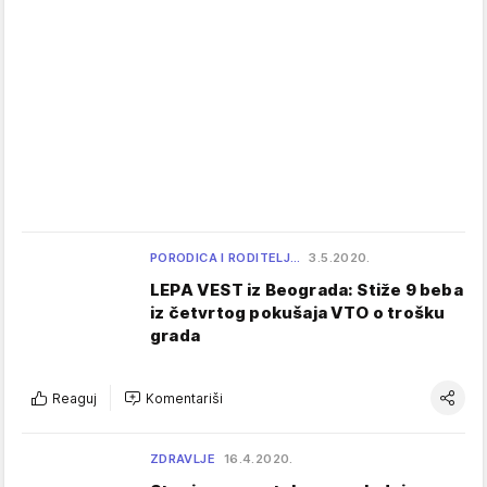
PORODICA I RODITELJ…
3.5.2020.
LEPA VEST iz Beograda: Stiže 9 beba
iz četvrtog pokušaja VTO o trošku
grada
Reaguj
Komentariši
ZDRAVLJE
16.4.2020.