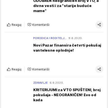
ODOBREN neograničen broj VTO, a
divne vesti i za "starije buduće
mame"
Reaguj
Komentariši
PORODICA I RODITELJ…
9.6.2020.
Novi Pazar finansira četvrti pokušaj
vantelesne oplodnje!
Reaguj
Komentariši
ZDRAVLJE
6.6.2020.
KRITERIJUMI za VTO SPUŠTENI, broj
pokušaja - NEOGRANIČEN! Evo od
kada