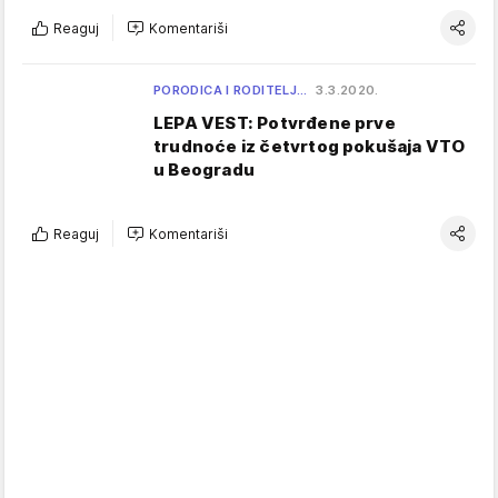
Reaguj
Komentariši
PORODICA I RODITELJ…
3.3.2020.
LEPA VEST: Potvrđene prve
trudnoće iz četvrtog pokušaja VTO
u Beogradu
Reaguj
Komentariši