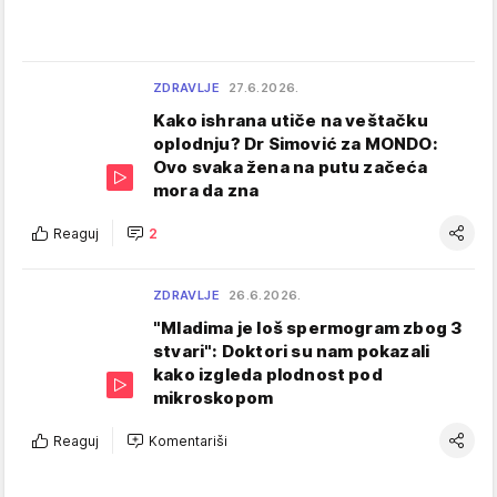
ZDRAVLJE
27.6.2026.
Kako ishrana utiče na veštačku
oplodnju? Dr Simović za MONDO:
Ovo svaka žena na putu začeća
mora da zna
Reaguj
2
ZDRAVLJE
26.6.2026.
"Mladima je loš spermogram zbog 3
stvari": Doktori su nam pokazali
kako izgleda plodnost pod
mikroskopom
Reaguj
Komentariši