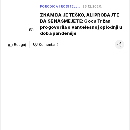
PORODICA I RODITELJ…
25.12.2020.
ZNAM DA JE TEŠKO, ALI PROBAJTE
DA SE NASMEJETE: Goca Tržan
progovorila o vantelesnoj oplodnji u
doba pandemije
Reaguj
Komentariši