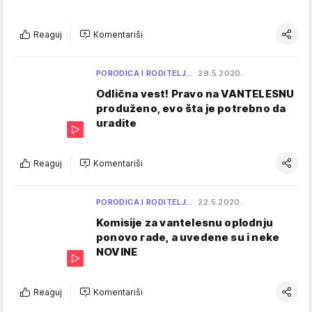
Reaguj
Komentariši
PORODICA I RODITELJ…
29.5.2020.
Odlična vest! Pravo na VANTELESNU
produženo, evo šta je potrebno da
uradite
Reaguj
Komentariši
PORODICA I RODITELJ…
22.5.2020.
Komisije za vantelesnu oplodnju
ponovo rade, a uvedene su i neke
NOVINE
Reaguj
Komentariši