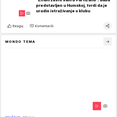
predstavljen u Humskoj, tvrdi da je
uradio istraživanje o klubu
Reaguj
Komentariši
MONDO TEMA