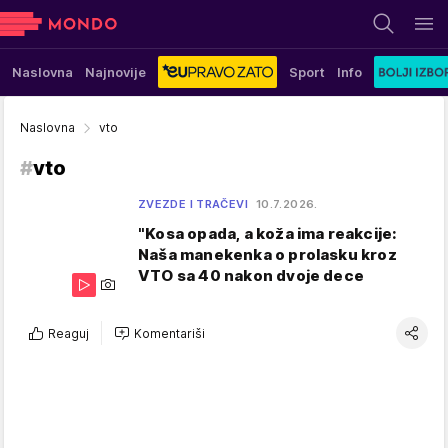
Naslovna
Najnovije
Sport
Info
Naslovna
vto
#
vto
ZVEZDE I TRAČEVI
10.7.2026.
"Kosa opada, a koža ima reakcije:
Naša manekenka o prolasku kroz
VTO sa 40 nakon dvoje dece
Reaguj
Komentariši