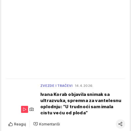
ZVEZDE I TRAČEVI
14.4.2026.
Ivana Korab objavila snimak sa
ultrazvuka, spremna za vantelesnu
oplodnju: "U trudnoći sam imala
cistu veću od ploda"
Reaguj
Komentariši