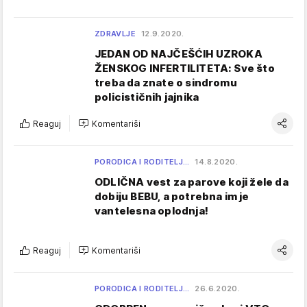
ZDRAVLJE
12.9.2020.
JEDAN OD NAJČEŠĆIH UZROKA
ŽENSKOG INFERTILITETA: Sve što
treba da znate o sindromu
policističnih jajnika
Reaguj
Komentariši
PORODICA I RODITELJ…
14.8.2020.
ODLIČNA vest za parove koji žele da
dobiju BEBU, a potrebna im je
vantelesna oplodnja!
Reaguj
Komentariši
PORODICA I RODITELJ…
26.6.2020.