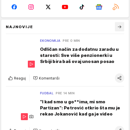
NAJNOVIJE
EKONOMIJA
PRE 0 MIN
Odličan način za dodatnu zaradu u
starosti: Sve više penzionerki u
Srbiji bira baš ovaj unosan posao
Reaguj
Komentariši
FUDBAL
PRE 14 MIN
"I kad smo u go**ima, mi smo
Partizan": Petrović otkrio šta mu je
rekao Jokanović kad ga je video