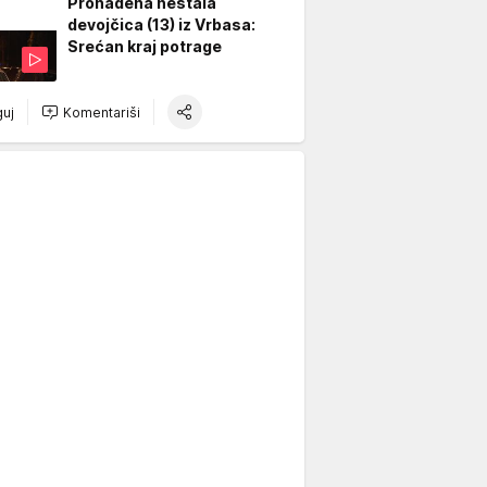
Pronađena nestala
devojčica (13) iz Vrbasa:
Srećan kraj potrage
uj
Komentariši