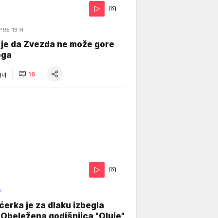
PRE 13 H
 je da Zvezda ne može gore
oga
uj
16
O
ćerka je za dlaku izbegla
 Obeležena godišnjica "Oluje"