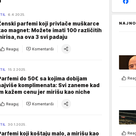
TIL
6.4.2025.
Ženski parfemi koji privlače muškarce
NAJNO
kao magnet: Možete imati 100 različitih
mirisa, na ova 3 svi padaju
Reaguj
Komentariši
TIL
15.2.2025.
Parfemi do 50€ sa kojima dobijam
Reag
najviše komplimenata: Svi zaneme kad
im kažem cenu jer mirišu kao niche
Reaguj
Komentariši
TIL
30.1.2025.
Parfemi koji koštaju malo, a mirišu kao
Reag