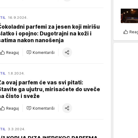
TIL
16.9.2024.
Čokoladni parfemi za jesen koji mirišu
Reag
slatko i opojno: Dugotrajni na koži i
satima nakon nanošenja
Reaguj
Komentariši
TIL
1.8.2024.
Za ovaj parfem će vas svi pitati:
Stavite ga ujutru, mirisaćete do uveče
na čisto i sveže
Reaguj
Komentariši
TIL
3.3.2024.