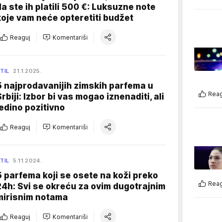
da ste ih platili 500 €: Luksuzne note
koje vam neće opteretiti budžet
Reaguj
Komentariši
TIL
21.1.2025.
5 najprodavanijih zimskih parfema u
Reag
Srbiji: Izbor bi vas mogao iznenaditi, ali
jedino pozitivno
Reaguj
Komentariši
TIL
5.11.2024.
5 parfema koji se osete na koži preko
Reag
24h: Svi se okreću za ovim dugotrajnim
mirisnim notama
Reaguj
Komentariši