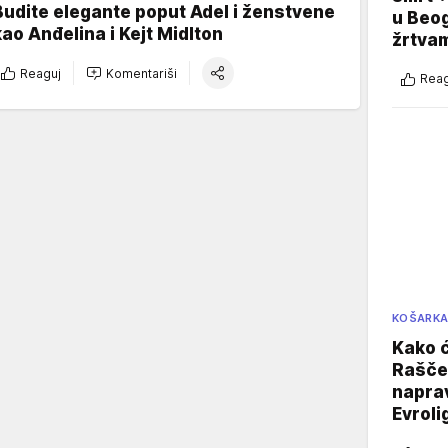
Budite elegante poput Adel i ženstvene
u Beog
kao Anđelina i Kejt Midlton
žrtva
Reaguj
Komentariši
Reag
KOŠARK
Kako ć
Raščer
naprav
Evroli