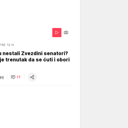
PRE 12 H
 nestali Zvezdini senatori?
je trenutak da se ćuti i obori
uj
17