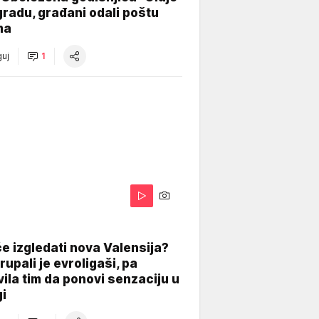
radu, građani odali poštu
ma
uj
1
A
e izgledati nova Valensija?
upali je evroligaši, pa
ila tim da ponovi senzaciju u
gi