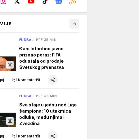
VIJE
FUDBAL
PRE 35 MIN
Đani Infantino javno
priznao poraz: FIFA
odustala od prodaje
Svetskog prvenstva
uj
Komentariši
FUDBAL
PRE 48 MIN
Sve staje u jednu noć Lige
šampiona: 10 utakmica
odluke, među njima i
Zvezdina
uj
Komentariši