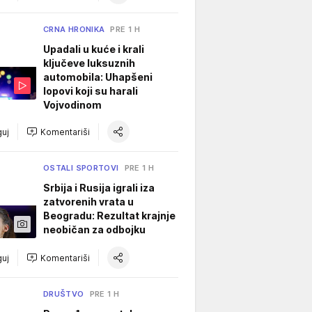
CRNA HRONIKA
PRE 1 H
Upadali u kuće i krali
ključeve luksuznih
automobila: Uhapšeni
lopovi koji su harali
Vojvodinom
uj
Komentariši
OSTALI SPORTOVI
PRE 1 H
Srbija i Rusija igrali iza
zatvorenih vrata u
Beogradu: Rezultat krajnje
neobičan za odbojku
uj
Komentariši
DRUŠTVO
PRE 1 H