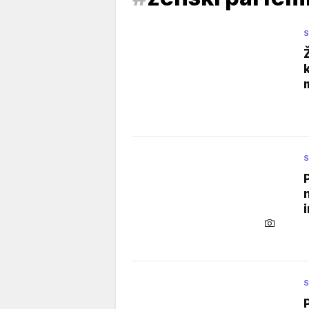
S
S
S