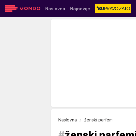
Naslovna
Najnovije
Sensa
Stvar ukusa
Yumama
Naslovna
ženski parfemi
#
ženski parfem