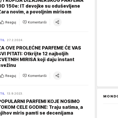
1/1 KOPIJA DIZAJNERSKOG PARFEMA
OD 150e: IT devojke su oduševljene
Zara novim, a povoljnim mirisom
Reaguj
Komentariši
TIL
27.2.2024.
ZA OVE PROLEĆNE PARFEME ĆE VAS
SVI PITATI: Otkrijte 12 najboljih
CVETNIH MIRISA koji daju instant
svežinu
Reaguj
Komentariši
TIL
13.9.2023.
MOND
POPULARNI PARFEMI KOJE NOSIMO
TOKOM CELE GODINE: Traju satima, a
njihov miris pamti se decenijama