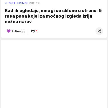
KUĆNI LJUBIMCI
PRE 6 H
Kad ih ugledaju, mnogi se sklone u stranu: 5
rasa pasa koje iza moćnog izgleda kriju
nežnu narav
1
·
Reaguj
1