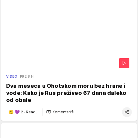
VIDEO
PRE 8 H
Dva meseca u Ohotskom moru bez hrane i
vode: Kako je Rus preživeo 67 dana daleko
od obale
2
·
Reaguj
Komentariši