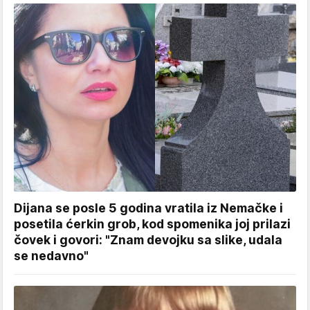
Dijana se posle 5 godina vratila iz Nemačke i
posetila ćerkin grob, kod spomenika joj prilazi
čovek i govori: "Znam devojku sa slike, udala
se nedavno"