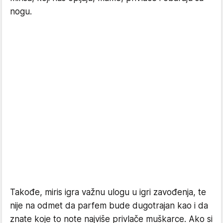
nogu.
Takođe, miris igra važnu ulogu u igri zavođenja, te
nije na odmet da parfem bude dugotrajan kao i da
znate koje to note najviše privlače muškarce. Ako si