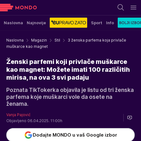
Naslovna
Najnovije
Sport
Info
Naslovna
Magazin
Stil
3 ženska parfema koja privlače
muškarce kao magnet
Ženski parfemi koji privlače muškarce
kao magnet: Možete imati 100 različitih
mirisa, na ova 3 svi padaju
Poznata TikTokerka objavila je listu od tri ženska
parfema koje muškarci vole da osete na
ženama.
Vanja Pajović
Objavljeno 06.04.2025. 11:00h
Dodajte MONDO u vaš Google izbor