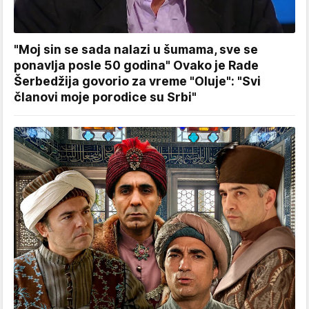
"Moj sin se sada nalazi u šumama, sve se
ponavlja posle 50 godina" Ovako je Rade
Šerbedžija govorio za vreme "Oluje": "Svi
članovi moje porodice su Srbi"