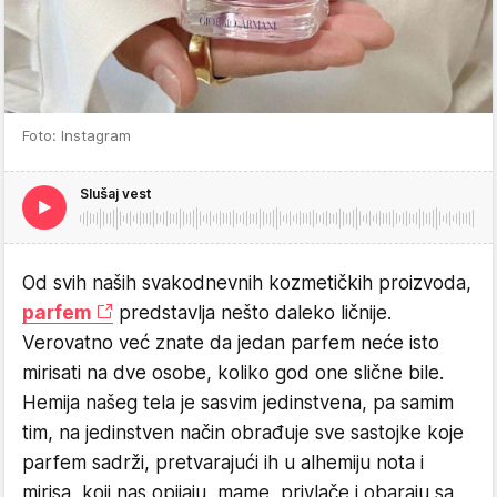
Foto: Instagram
Slušaj vest
Od svih naših svakodnevnih kozmetičkih proizvoda,
parfem
predstavlja nešto daleko ličnije.
Verovatno već znate da jedan parfem neće isto
mirisati na dve osobe, koliko god one slične bile.
Hemija našeg tela je sasvim jedinstvena, pa samim
tim, na jedinstven način obrađuje sve sastojke koje
parfem sadrži, pretvarajući ih u alhemiju nota i
mirisa, koji nas opijaju, mame, privlače i obaraju sa