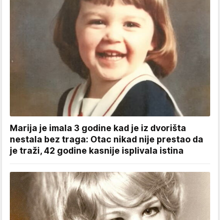
Marija je imala 3 godine kad je iz dvorišta
nestala bez traga: Otac nikad nije prestao da
je traži, 42 godine kasnije isplivala istina