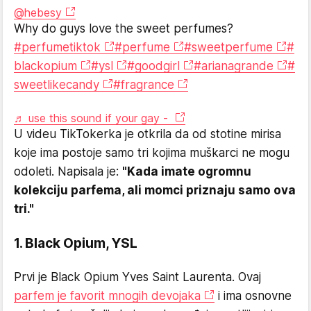
@hebesy
Why do guys love the sweet perfumes?
#perfumetiktok
#perfume
#sweetperfume
#
blackopium
#ysl
#goodgirl
#arianagrande
#
sweetlikecandy
#fragrance
♬ use this sound if your gay -
U videu TikTokerka je otkrila da od stotine mirisa
koje ima postoje samo tri kojima muškarci ne mogu
odoleti. Napisala je:
"Kada imate ogromnu
kolekciju parfema, ali momci priznaju samo ova
tri."
1. Black Opium, YSL
Prvi je Black Opium Yves Saint Laurenta. Ovaj
parfem je favorit mnogih devojaka
i ima osnovne