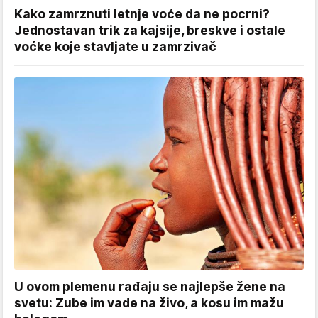
Kako zamrznuti letnje voće da ne pocrni?
Jednostavan trik za kajsije, breskve i ostale
voćke koje stavljate u zamrzivač
U ovom plemenu rađaju se najlepše žene na
svetu: Zube im vade na živo, a kosu im mažu