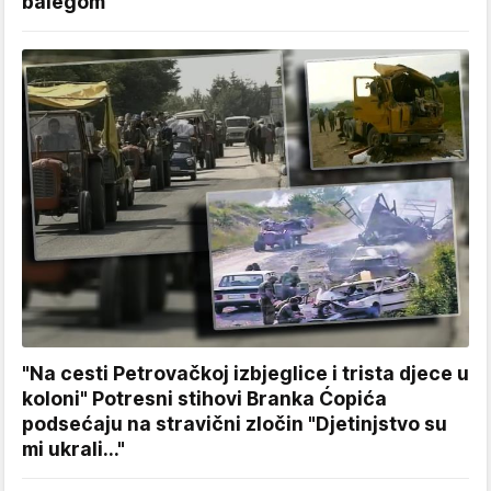
balegom
"Na cesti Petrovačkoj izbjeglice i trista djece u
koloni" Potresni stihovi Branka Ćopića
podsećaju na stravični zločin "Djetinjstvo su
mi ukrali..."