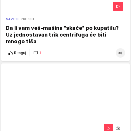
SAVETI
PRE 9 H
Da li vam veš-mašina "skače" po kupatilu?
Uz jednostavan trik centrifuga će biti
mnogo tiša
Reaguj
1