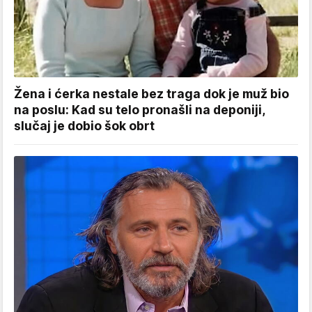
Žena i ćerka nestale bez traga dok je muž bio
na poslu: Kad su telo pronašli na deponiji,
slučaj je dobio šok obrt