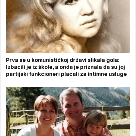
Prva se u komunističkoj državi slikala gola:
Izbacili je iz škole, a onda je priznala da su joj
partijski funkcioneri plaćali za intimne usluge