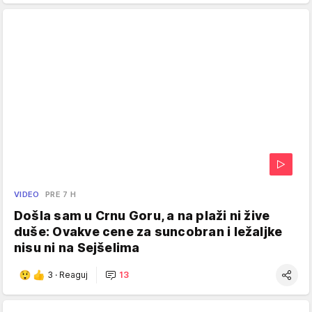
VIDEO
PRE 7 H
Došla sam u Crnu Goru, a na plaži ni žive
duše: Ovakve cene za suncobran i ležaljke
nisu ni na Sejšelima
3
·
Reaguj
13