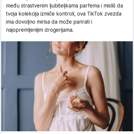
među strastvenim ljubiteljkama parfema i misliš da
tvoja kolekcija izmiče kontroli, ova TikTok zvezda
ima dovoljno mirisa da može parirati i
najopremljenijim drogerijama.