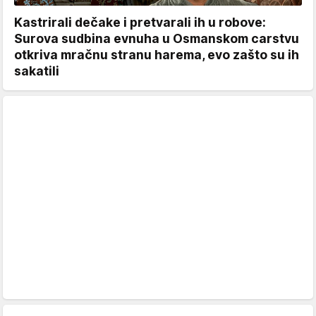
Kastrirali dečake i pretvarali ih u robove:
Surova sudbina evnuha u Osmanskom carstvu
otkriva mračnu stranu harema, evo zašto su ih
sakatili