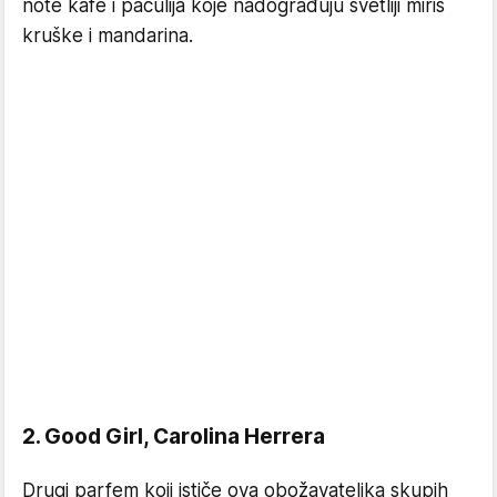
note kafe i pačulija koje nadograđuju svetliji miris
kruške i mandarina.
2. Good Girl, Carolina Herrera
Drugi parfem koji ističe ova obožavateljka skupih