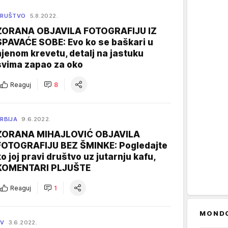
DRUŠTVO
5.8.2022.
ZORANA OBJAVILA FOTOGRAFIJU IZ
SPAVAĆE SOBE: Evo ko se baškari u
njenom krevetu, detalj na jastuku
svima zapao za oko
Reaguj
8
RBIJA
9.6.2022.
ZORANA MIHAJLOVIĆ OBJAVILA
FOTOGRAFIJU BEZ ŠMINKE: Pogledajte
ko joj pravi društvo uz jutarnju kafu,
KOMENTARI PLJUŠTE
Reaguj
1
MOND
TV
3.6.2022.