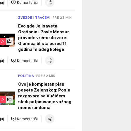
uj
Komentariši
ZVEZDE I TRAČEVI
PRE 23 MIN
Evo gde Jelisaveta
Orašanin i Pavle Mensur
provode vreme do zore:
Glumica blista pored 11
godina mlađeg kolege
uj
Komentariši
POLITIKA
PRE 32 MIN
Ovo je kompletan plan
posete Zelenskog: Posle
razgovora sa Vučićem
sledi potpisivanje važnog
memoranduma
uj
Komentariši