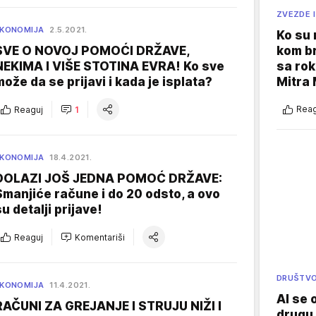
ZVEZDE I
KONOMIJA
2.5.2021.
Ko su
kom br
SVE O NOVOJ POMOĆI DRŽAVE,
sa rok
NEKIMA I VIŠE STOTINA EVRA! Ko sve
Mitra 
može da se prijavi i kada je isplata?
Reag
Reaguj
1
KONOMIJA
18.4.2021.
DOLAZI JOŠ JEDNA POMOĆ DRŽAVE:
Smanjiće račune i do 20 odsto, a ovo
su detalji prijave!
Reaguj
Komentariši
DRUŠTV
KONOMIJA
11.4.2021.
AI se 
RAČUNI ZA GREJANJE I STRUJU NIŽI I
drugu 