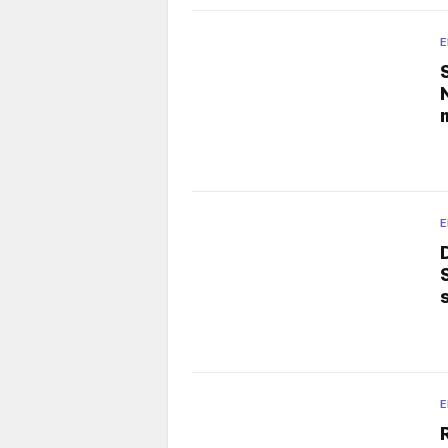
E
E
E