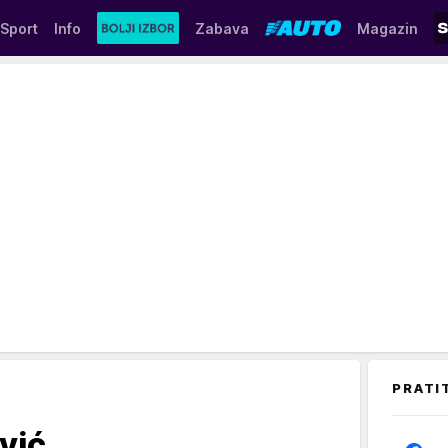
Sport
Info
Zabava
Magazin
PRATI
vić