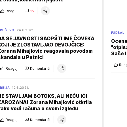
Reaguj
15
DRUŠTVO
24.6.2021.
FUDBAL
DA SE JAVNOSTI SAOPŠTI IME ČOVEKA
Ocene 
KOJI JE ZLOSTAVLJAO DEVOJČICE:
"otpis
Zorana Mihajlović reagovala povodom
Saše I
skandala u Petnici
Reag
Reaguj
Komentariši
RBIJA
12.6.2021.
NE STAVLJAM BOTOKS, ALI NEĆU IĆI
ZAROZANA! Zorana Mihajlović otkrila
kako vodi računa o svom izgledu
Reaguj
Komentariši