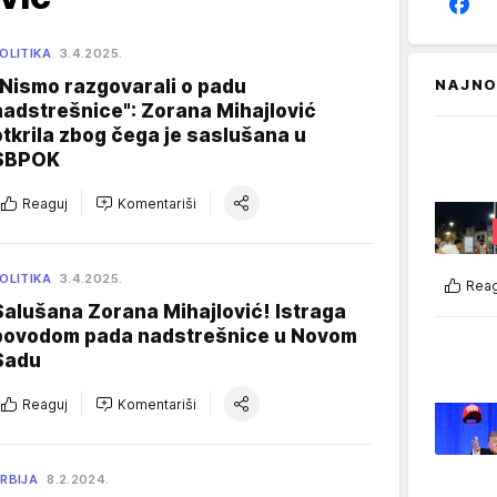
OLITIKA
3.4.2025.
"Nismo razgovarali o padu
NAJNO
nadstrešnice": Zorana Mihajlović
otkrila zbog čega je saslušana u
SBPOK
Reaguj
Komentariši
OLITIKA
3.4.2025.
Reag
Salušana Zorana Mihajlović! Istraga
povodom pada nadstrešnice u Novom
Sadu
Reaguj
Komentariši
RBIJA
8.2.2024.