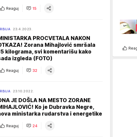
Reaguj
15
RBIJA
23.4.2023.
MINISTARKA PROCVETALA NAKON
OTKAZA! Zorana Mihajlović smršala
Reag
15 kilograma, svi komentarišu kako
sada izgleda (FOTO)
Reaguj
32
RBIJA
23.10.2022.
ONA JE DOŠLA NA MESTO ZORANE
MIHAJLOVIĆ! Ko je Dubravka Negre,
nova ministarka rudarstva i energetike
Reaguj
24