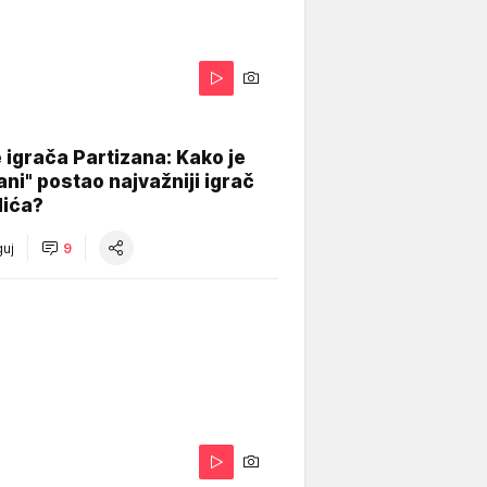
igrača Partizana: Kako je
ani" postao najvažniji igrač
lića?
uj
9