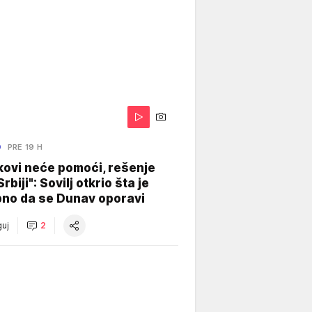
O
PRE 19 H
kovi neće pomoći, rešenje
Srbiji": Sovilj otkrio šta je
bno da se Dunav oporavi
uj
2