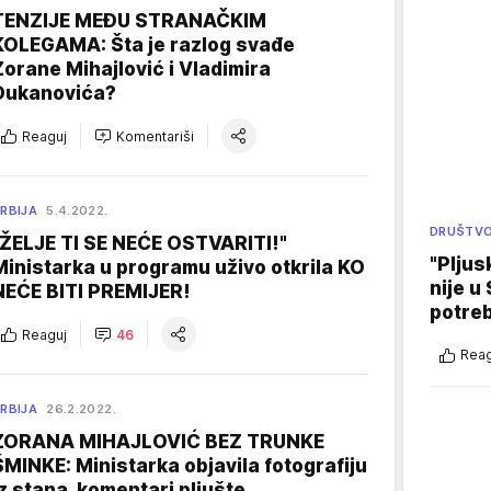
TENZIJE MEĐU STRANAČKIM
KOLEGAMA: Šta je razlog svađe
Zorane Mihajlović i Vladimira
Đukanovića?
Reaguj
Komentariši
RBIJA
5.4.2022.
DRUŠTV
"ŽELJE TI SE NEĆE OSTVARITI!"
"Pljus
Ministarka u programu uživo otkrila KO
nije u 
NEĆE BITI PREMIJER!
potre
Reaguj
46
Reag
RBIJA
26.2.2022.
ZORANA MIHAJLOVIĆ BEZ TRUNKE
ŠMINKE: Ministarka objavila fotografiju
iz stana, komentari pljušte