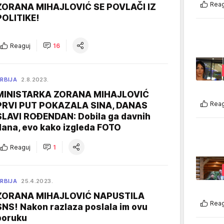
Reag
ZORANA MIHAJLOVIĆ SE POVLAČI IZ
POLITIKE!
Reaguj
16
RBIJA
2.8.2023.
MINISTARKA ZORANA MIHAJLOVIĆ
Reag
PRVI PUT POKAZALA SINA, DANAS
SLAVI ROĐENDAN: Dobila ga davnih
dana, evo kako izgleda FOTO
Reaguj
1
RBIJA
25.4.2023.
ZORANA MIHAJLOVIĆ NAPUSTILA
Reag
SNS! Nakon razlaza poslala im ovu
poruku