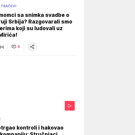
 TRAČEVI
 momci sa snimka svadbe o
uji Srbija? Razgovarali smo
erima koji su ludovali uz
Mirića!
uj
6
O
otrgao kontroli i hakovao
kompaniju: Stručnjaci