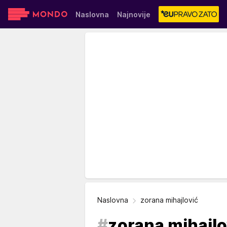
Naslovna
Najnovije
Sensa
Stvar ukusa
Yumama
Naslovna
zorana mihajlović
#
zorana mihajlo