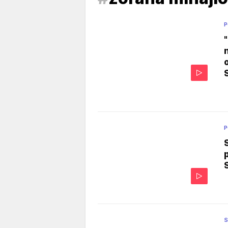
P
P
S