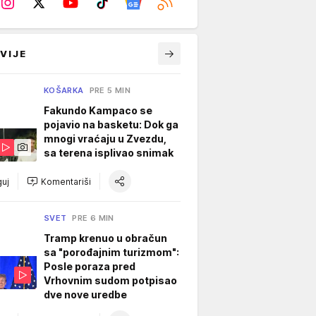
VIJE
KOŠARKA
PRE 5 MIN
Fakundo Kampaco se
pojavio na basketu: Dok ga
mnogi vraćaju u Zvezdu,
sa terena isplivao snimak
uj
Komentariši
SVET
PRE 6 MIN
Tramp krenuo u obračun
sa "porođajnim turizmom":
Posle poraza pred
Vrhovnim sudom potpisao
dve nove uredbe