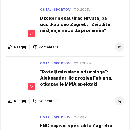
OSTALI SPORTOVI
7.9.2025.
Džoker nokautirao Hrvata, pa
ućutkao ceo Zagreb: "Zviždite,
mišljenje neću da promenim"
Reaguj
Komentariši
OSTALI SPORTOVI
22.7.2025.
"Pošalji mi nalaze od urologa":
Aleksandar Ilić proziva Fabjana,
otkazao je MMA spektakl
Reaguj
Komentariši
OSTALI SPORTOVI
2.7.2025.
FNC najavio spektakl u Zagrebu: