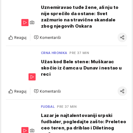
Uznemiravao tuđe žene, ali nju to
nije sprečilo da ostane: Svet
zažmurio na stravične skandale
zbog njegovih Oskara
Reaguj
Komentariši
CRNA HRONIKA
PRE 37 MIN
Užas kod Bele stene: Muškarac
skočio iz čamca u Dunav i nestao u
reci
Reaguj
Komentariši
FUDBAL
PRE 37 MIN
Lazar je najtalentovaniji srpski
fudbaler, pogledajte zašto: Preleteo
ceo teren, pa driblao i Diletinog