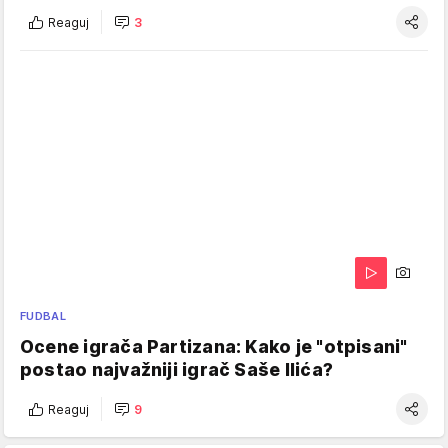
Reaguj
3
FUDBAL
Ocene igrača Partizana: Kako je "otpisani"
postao najvažniji igrač Saše Ilića?
Reaguj
9