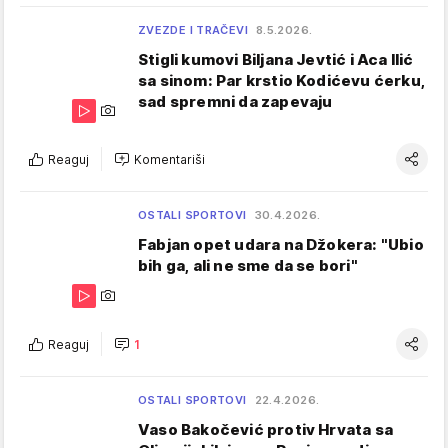
ZVEZDE I TRAČEVI
8.5.2026.
Stigli kumovi Biljana Jevtić i Aca Ilić
sa sinom: Par krstio Kodićevu ćerku,
sad spremni da zapevaju
Reaguj
Komentariši
OSTALI SPORTOVI
30.4.2026.
Fabjan opet udara na Džokera: "Ubio
bih ga, ali ne sme da se bori"
Reaguj
1
OSTALI SPORTOVI
22.4.2026.
Vaso Bakočević protiv Hrvata sa