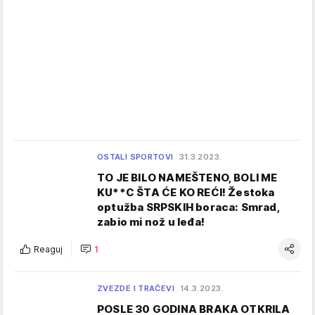
OSTALI SPORTOVI
31.3.2023.
TO JE BILO NAMEŠTENO, BOLI ME
KU**C ŠTA ĆE KO REĆI! Žestoka
optužba SRPSKIH boraca: Smrad,
zabio mi nož u leđa!
Reaguj
1
ZVEZDE I TRAČEVI
14.3.2023.
POSLE 30 GODINA BRAKA OTKRILA