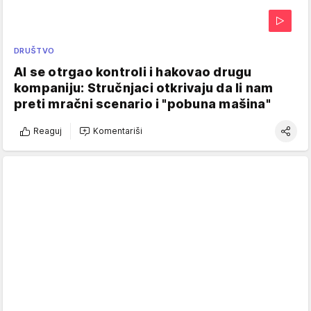
DRUŠTVO
AI se otrgao kontroli i hakovao drugu
kompaniju: Stručnjaci otkrivaju da li nam
preti mračni scenario i "pobuna mašina"
Reaguj
Komentariši