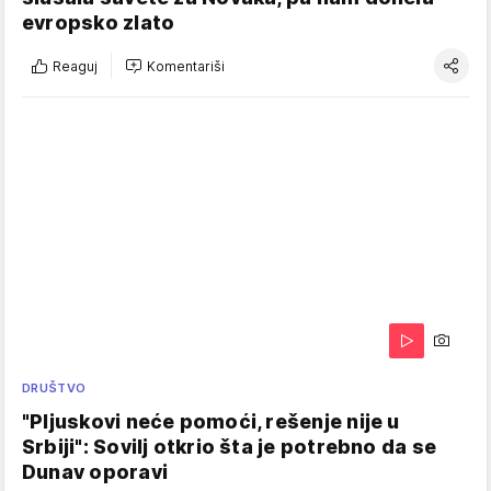
evropsko zlato
Reaguj
Komentariši
DRUŠTVO
"Pljuskovi neće pomoći, rešenje nije u
Srbiji": Sovilj otkrio šta je potrebno da se
Dunav oporavi