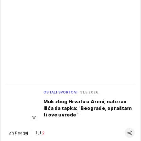
OSTALI SPORTOVI
31.5.2026.
Muk zbog Hrvata u Areni, naterao
Ilića da tapka: "Beograde, opraštam
ti ove uvrede"
Reaguj
2