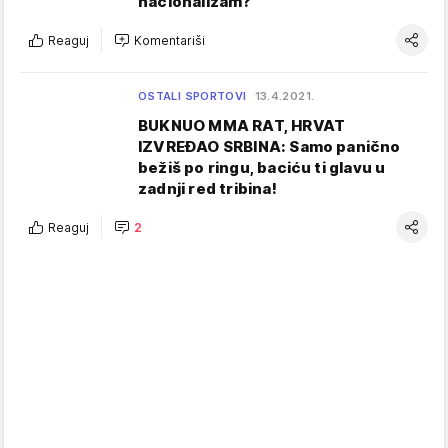
nacionalizam?
Reaguj
Komentariši
OSTALI SPORTOVI
13.4.2021.
BUKNUO MMA RAT, HRVAT
IZVREĐAO SRBINA: Samo panično
bežiš po ringu, baciću ti glavu u
zadnji red tribina!
Reaguj
2