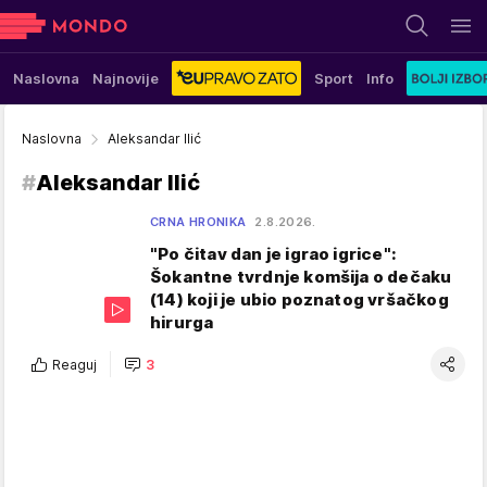
Naslovna
Najnovije
Sport
Info
Naslovna
Aleksandar Ilić
#
Aleksandar Ilić
CRNA HRONIKA
2.8.2026.
"Po čitav dan je igrao igrice":
Šokantne tvrdnje komšija o dečaku
(14) koji je ubio poznatog vršačkog
hirurga
Reaguj
3