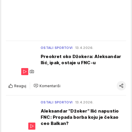
OSTALI SPORTOVI
13.4.2026.
Preokret oko Džokera: Aleksandar
Ilić, ipak, ostaje u FNC-u
Reaguj
Komentariši
OSTALI SPORTOVI
13.4.2026.
Aleksandar "Džoker" Ilić napustio
FNC: Propada borba koju je čekao
ceo Balkan?