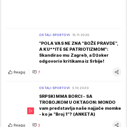
OSTALI SPORTOVI
15.11.2020.
"POLA VAS NE ZNA "BOŽE PRAVDE",
A KU**ITE SE PATRIOTIZMOM":
Skandirao mu Zagreb, a Džoker
odgovorio kritikama iz Srbije!
Reaguj
7
OSTALI SPORTOVI
5.10.2020.
SRPSKI MMA BORCI - SA
TROBOJKOM U OKTAGON: MONDO
vam predstavlja naše najjače momke
- ko je "Broj 1"? (ANKETA)
Reaguj
2