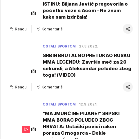
ISTINU: Biljana Jevtić progovorila o
početku veze s Acom - Ne znam
kako sam izdržala!
Reaguj
Komentariši
OSTALI SPORTOVI
27.8.2022.
SRBIN BRUTALNO PRETUKAO RUSKU
MMA LEGENDU: Završio meč za 20
sekundi, a Aleksandar poludeo zbog
toga! (VIDEO)
Reaguj
Komentariši
OSTALI SPORTOVI
12.9.2021.
"MAJMUNČINE PIJANE!" SRPSKI
MMA BORAC POLUDEO ZBOG
HRVATA: Ustaški povici nakon
poraza Crnogorca - Dokle