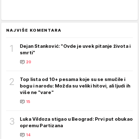
NAJVIŠE KOMENTARA
1
Dejan Stanković: "Ovde je uvek pitanje života i
smrti"
20
2
Top lista od 10+ pesama koje su se smučile i
bogu i narodu: Možda su veliki hitovi, ali ljudi ih
više ne "vare"
15
3
Luka Vildoza stigao u Beograd: Prvi put obukao
opremu Partizana
14