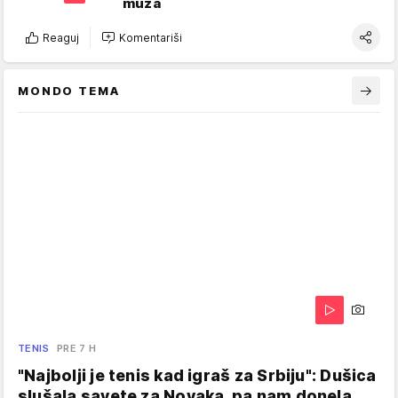
muža
Reaguj
Komentariši
MONDO TEMA
TENIS
PRE 7 H
"Najbolji je tenis kad igraš za Srbiju": Dušica
slušala savete za Novaka, pa nam donela