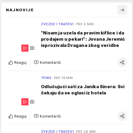
NAJNOVIJE
ZVEZDE I TRAČEVI
PRE 4 MIN
"Nisam ja uzela da pravim kiflice i da
prodajem u pekari": Jovana Jeremić
isprozivala Dragana zbog veridbe
Reaguj
Komentariši
TENIS
PRE 18 MIN
Odlučujući sati za Janika Sinera: Svi
čekaju da se oglasi iz hotela
Reaguj
Komentariši
ZVEZDE I TRAČEVI
PRE 26 MIN