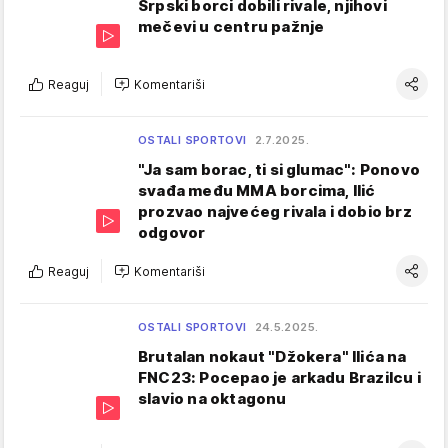
Srpski borci dobili rivale, njihovi
mečevi u centru pažnje
Reaguj
Komentariši
OSTALI SPORTOVI
2.7.2025.
"Ja sam borac, ti si glumac": Ponovo
svađa među MMA borcima, Ilić
prozvao najvećeg rivala i dobio brz
odgovor
Reaguj
Komentariši
OSTALI SPORTOVI
24.5.2025.
Brutalan nokaut "Džokera" Ilića na
FNC23: Pocepao je arkadu Brazilcu i
slavio na oktagonu