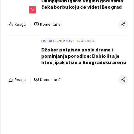
Olimpijskih igara: Region godinama
čeka borbu koju će videti Beograd
Reaguj
Komentariši
OSTALI SPORTOVI
15.4.2026.
Džoker potpisao posle drame i
pominjanja porodice: Dobio šta je
hteo, ipak stiže u Beogradsku arenu
Reaguj
Komentariši