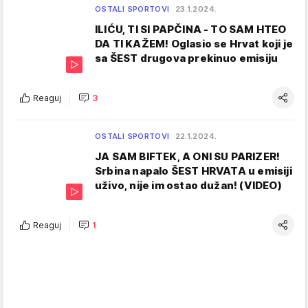
OSTALI SPORTOVI
23.1.2024.
ILIĆU, TI SI PAPČINA - TO SAM HTEO
DA TI KAŽEM! Oglasio se Hrvat koji je
sa ŠEST drugova prekinuo emisiju
Reaguj
3
OSTALI SPORTOVI
22.1.2024.
JA SAM BIFTEK, A ONI SU PARIZER!
Srbina napalo ŠEST HRVATA u emisiji
uživo, nije im ostao dužan! (VIDEO)
Reaguj
1