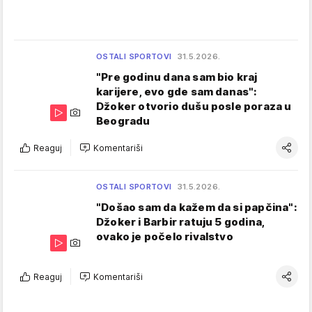
OSTALI SPORTOVI
31.5.2026.
"Pre godinu dana sam bio kraj
karijere, evo gde sam danas":
Džoker otvorio dušu posle poraza u
Beogradu
Reaguj
Komentariši
OSTALI SPORTOVI
31.5.2026.
"Došao sam da kažem da si papčina":
Džoker i Barbir ratuju 5 godina,
ovako je počelo rivalstvo
Reaguj
Komentariši