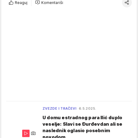
Reaguj
Komentariši
ZVEZDE I TRAČEVI
6.5.2025.
U domu estradnog para Ilić duplo
veselje: Slavi se Đurđevdan ali se
naslednik oglasio posebnim
povodom