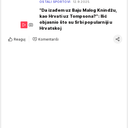
OSTALI SPORTOVI
12.9.2025.
"Da izađem uz Baju Malog Knindžu,
kao Hrvati uz Tompsona?": Ilić
objasnio što su Srbi popularniji u
Hrvatskoj
Reaguj
Komentariši