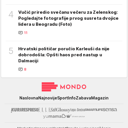
4
Vučić priredio svečanu večeru za Zelenskog:
Pogledajte fotografije prvog susreta dvojice
lidera u Beogradu (Foto)
11
5
Hrvatski političar poručio Karleuši da nije
dobrodošla: Opšti haos pred nastup u
Dalmaciji
8
Mondo
Naslovna
Najnovije
Sport
Info
Zabava
Magazin