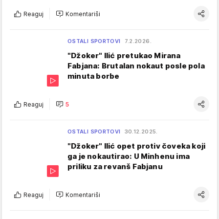
Reaguj
Komentariši
OSTALI SPORTOVI
7.2.2026.
"Džoker" Ilić pretukao Mirana
Fabjana: Brutalan nokaut posle pola
minuta borbe
Reaguj
5
OSTALI SPORTOVI
30.12.2025.
"Džoker" Ilić opet protiv čoveka koji
ga je nokautirao: U Minhenu ima
priliku za revanš Fabjanu
Reaguj
Komentariši