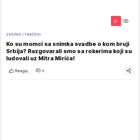
ZVEZDE I TRAČEVI
Ko su momci sa snimka svadbe o kom bruji
Srbija? Razgovarali smo sa rokerima koji su
ludovali uz Mitra Mirića!
Reaguj
6