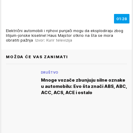
01:28
Električni automobili i njihovi punjači mogu da eksplodiraju zbog
litijum-jonske kiseline! Haus Majstor otkrio na šta se mora
obratiti pažnja
Izvor: Kurir televizija
MOŽDA ĆE VAS ZANIMATI
DRUŠTVO
Mnoge vozače zbunjuju silne oznake
u automobilu: Evo šta znači ABS, ABC,
ACC, ACS, ACE i ostalo