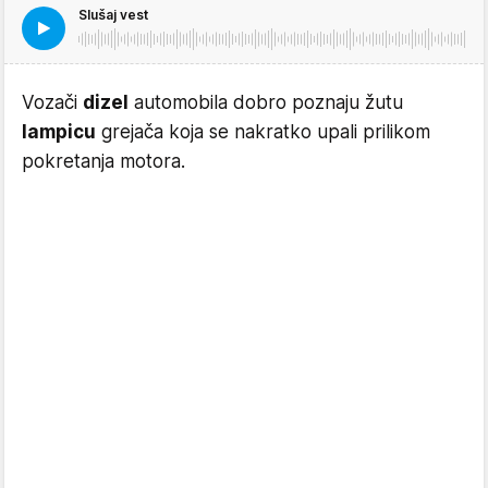
Slušaj vest
Vozači
dizel
automobila dobro poznaju žutu
lampicu
grejača koja se nakratko upali prilikom
pokretanja motora.