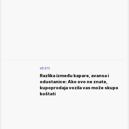
VESTI
Razlika između kapare, avansa i
odustanice: Ako ovo ne znate,
kupoprodaja vozila vas može skupo
koštati