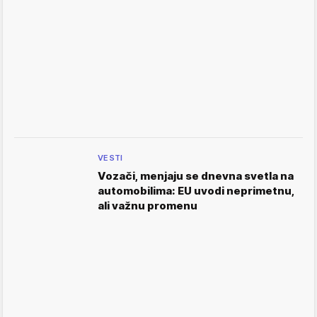
VESTI
Vozači, menjaju se dnevna svetla na
automobilima: EU uvodi neprimetnu,
ali važnu promenu