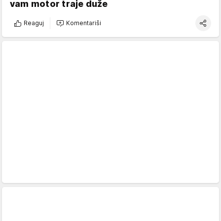
vam motor traje duže
Reaguj
Komentariši