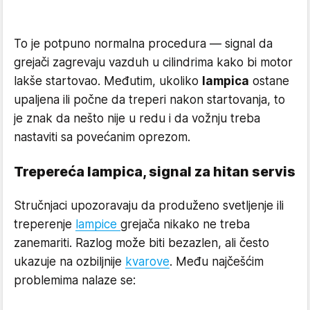
To je potpuno normalna procedura — signal da
grejači zagrevaju vazduh u cilindrima kako bi motor
lakše startovao. Međutim, ukoliko
lampica
ostane
upaljena ili počne da treperi nakon startovanja, to
je znak da nešto nije u redu i da vožnju treba
nastaviti sa povećanim oprezom.
Trepereća lampica, signal za hitan servis
Stručnjaci upozoravaju da produženo svetljenje ili
treperenje
lampice
grejača nikako ne treba
zanemariti. Razlog može biti bezazlen, ali često
ukazuje na ozbiljnije
kvarove
. Među najčešćim
problemima nalaze se: