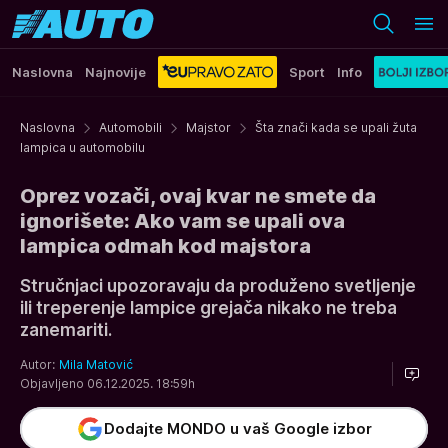
Naslovna
Najnovije
Sport
Info
Naslovna
Automobili
Majstor
Šta znači kada se upali žuta
lampica u automobilu
Oprez vozači, ovaj kvar ne smete da
ignorišete: Ako vam se upali ova
lampica odmah kod majstora
Stručnjaci upozoravaju da produženo svetljenje
ili treperenje lampice grejača nikako ne treba
zanemariti.
Autor:
Mila Matović
Objavljeno 06.12.2025. 18:59h
Dodajte MONDO u vaš Google izbor