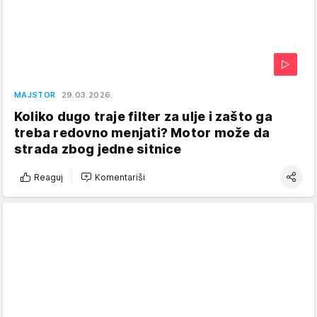
MAJSTOR
29.03.2026.
Koliko dugo traje filter za ulje i zašto ga
treba redovno menjati? Motor može da
strada zbog jedne sitnice
Reaguj
Komentariši