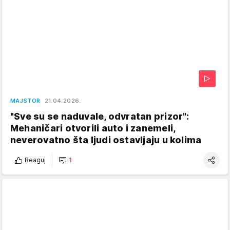
MAJSTOR
21.04.2026.
"Sve su se naduvale, odvratan prizor":
Mehaničari otvorili auto i zanemeli,
neverovatno šta ljudi ostavljaju u kolima
Reaguj
1