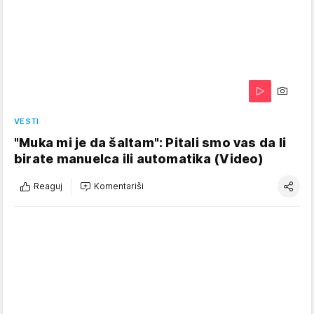
VESTI
"Muka mi je da šaltam": Pitali smo vas da li
birate manuelca ili automatika (Video)
Reaguj
Komentariši