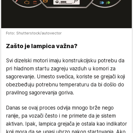
Foto: Shutterstock/autovector
Zašto je lampica važna?
Svi dizelski motori imaju konstrukcijsku potrebu da
pri hladnom startu zagreju vazduh u komori za
sagorevanje. Umesto svećica, koriste se grejači koji
obezbeđuju potrebnu temperaturu da bi došlo do
pravilnog sagorevanja goriva.
Danas se ovaj proces odvija mnogo brže nego
ranije, pa vozači često i ne primete da je sistem
aktivan. Ipak, lampica grejača je ostala kao indikator
koji mora da se ugasi ubrzo nakon startovanja. Ako