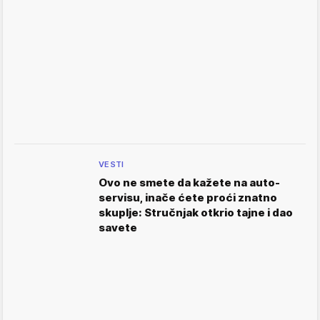
VESTI
Ovo ne smete da kažete na auto-
servisu, inače ćete proći znatno
skuplje: Stručnjak otkrio tajne i dao
savete