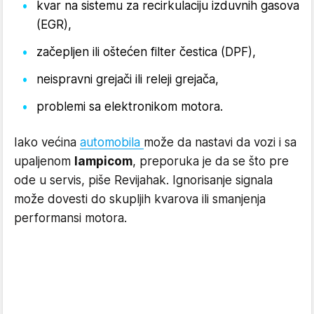
kvar na sistemu za recirkulaciju izduvnih gasova
(EGR),
začepljen ili oštećen filter čestica (DPF),
neispravni grejači ili releji grejača,
problemi sa elektronikom motora.
Iako većina
automobila
može da nastavi da vozi i sa
upaljenom
lampicom
, preporuka je da se što pre
ode u servis, piše Revijahak. Ignorisanje signala
može dovesti do skupljih kvarova ili smanjenja
performansi motora.