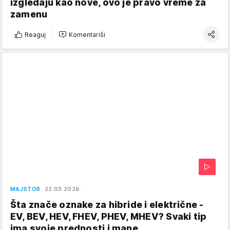
izgledaju kao nove, ovo je pravo vreme za
zamenu
Reaguj
Komentariši
MAJSTOR
22.03.2026.
Šta znače oznake za hibride i električne -
EV, BEV, HEV, FHEV, PHEV, MHEV? Svaki tip
ima svoje prednosti i mane