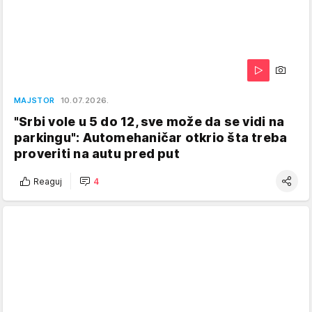
MAJSTOR
10.07.2026.
"Srbi vole u 5 do 12, sve može da se vidi na
parkingu": Automehaničar otkrio šta treba
proveriti na autu pred put
Reaguj
4