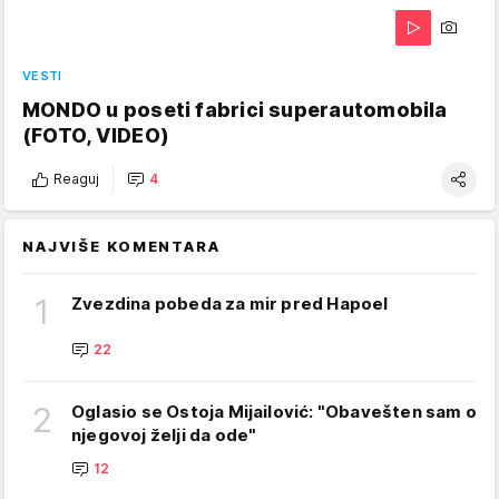
VESTI
MONDO u poseti fabrici superautomobila
(FOTO, VIDEO)
Reaguj
4
NAJVIŠE KOMENTARA
1
Zvezdina pobeda za mir pred Hapoel
22
2
Oglasio se Ostoja Mijailović: "Obavešten sam o
njegovoj želji da ode"
12