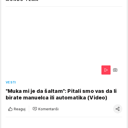
VESTI
"Muka mi je da šaltam": Pitali smo vas da li
birate manuelca ili automatika (Video)
Reaguj
Komentariši