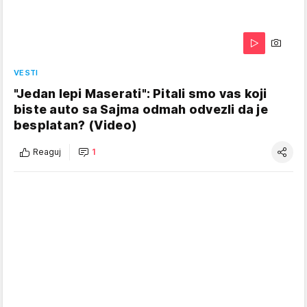
VESTI
"Jedan lepi Maserati": Pitali smo vas koji
biste auto sa Sajma odmah odvezli da je
besplatan? (Video)
Reaguj
1