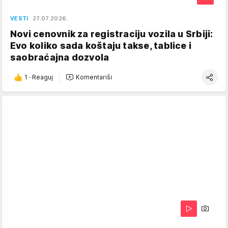
VESTI
27.07.2026.
Novi cenovnik za registraciju vozila u Srbiji:
Evo koliko sada koštaju takse, tablice i
saobraćajna dozvola
1
·
Reaguj
Komentariši