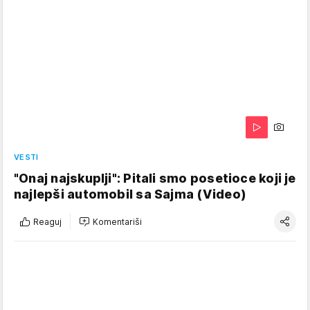
VESTI
"Onaj najskuplji": Pitali smo posetioce koji je
najlepši automobil sa Sajma (Video)
Reaguj
Komentariši