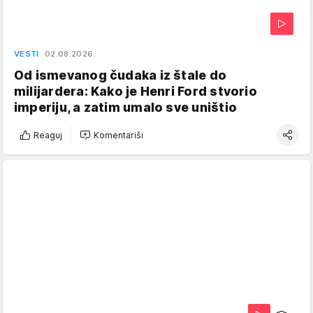
VESTI
02.08.2026.
Od ismevanog čudaka iz štale do
milijardera: Kako je Henri Ford stvorio
imperiju, a zatim umalo sve uništio
Reaguj
Komentariši