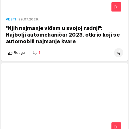
VESTI
29.07.2026.
"Njih najmanje viđam u svojoj radnji":
Najbolji automehaničar 2023. otkrio koji se
automobili najmanje kvare
Reaguj
1