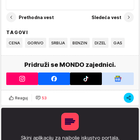
Prethodna vest
Sledeća vest
TAGOVI
CENA
GORIVO
SRBIJA
BENZIN
DIZEL
GAS
Pridruži se MONDO zajednici.
Reaguj
53
Skini aplikaciju za najbolje iskustvo portala.