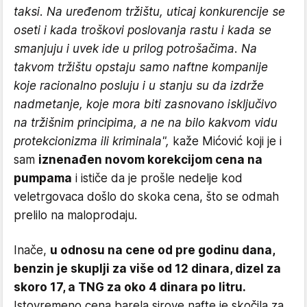
taksi. Na uređenom tržištu, uticaj konkurencije se
oseti i kada troškovi poslovanja rastu i kada se
smanjuju i uvek ide u prilog potrošačima. Na
takvom tržištu opstaju samo naftne kompanije
koje racionalno posluju i u stanju su da izdrže
nadmetanje, koje mora biti zasnovano isključivo
na tržišnim principima, a ne na bilo kakvom vidu
protekcionizma ili kriminala",
kaže Mićović koji je i
sam
iznenađen novom korekcijom cena na
pumpama
i ističe da je prošle nedelje kod
veletrgovaca došlo do skoka cena, što se odmah
prelilo na maloprodaju.
Inače,
u odnosu na cene od pre godinu dana,
benzin je skuplji za više od 12 dinara, dizel za
skoro 17, a TNG za oko 4 dinara po litru.
Istovremeno cena barela sirove nafte je skočila za