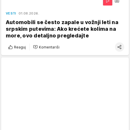
VESTI
01.08.2026.
Automobili se često zapale u vožnji leti na
srpskim putevima: Ako krećete kolima na
more, ovo detaljno pregledajte
Reaguj
Komentariši