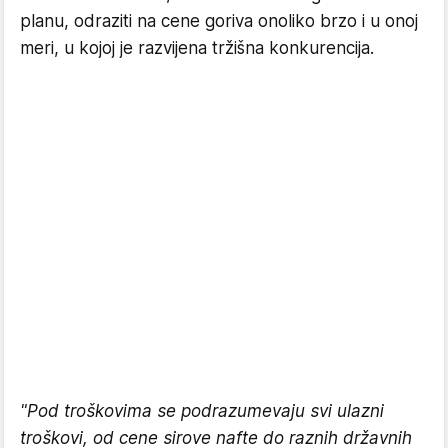
planu, odraziti na cene goriva onoliko brzo i u onoj
meri, u kojoj je razvijena tržišna konkurencija.
"Pod troškovima se podrazumevaju svi ulazni
troškovi, od cene sirove nafte do raznih državnih