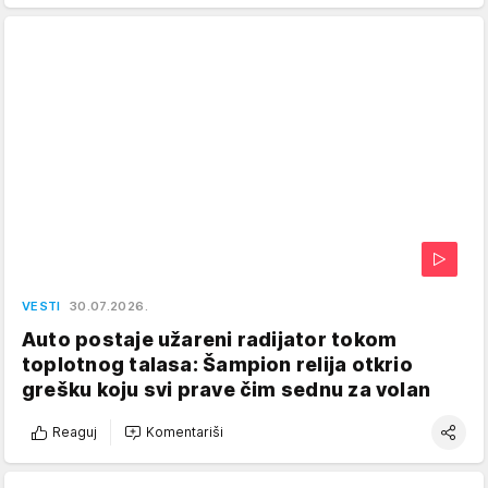
VESTI
30.07.2026.
Auto postaje užareni radijator tokom
toplotnog talasa: Šampion relija otkrio
grešku koju svi prave čim sednu za volan
Reaguj
Komentariši