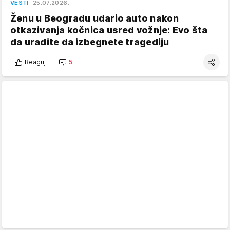
VESTI
25.07.2026.
Ženu u Beogradu udario auto nakon
otkazivanja kočnica usred vožnje: Evo šta
da uradite da izbegnete tragediju
Reaguj
5