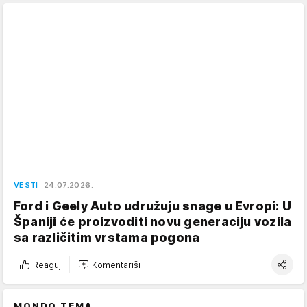
VESTI
24.07.2026.
Ford i Geely Auto udružuju snage u Evropi: U
Španiji će proizvoditi novu generaciju vozila
sa različitim vrstama pogona
Reaguj
Komentariši
MONDO TEMA