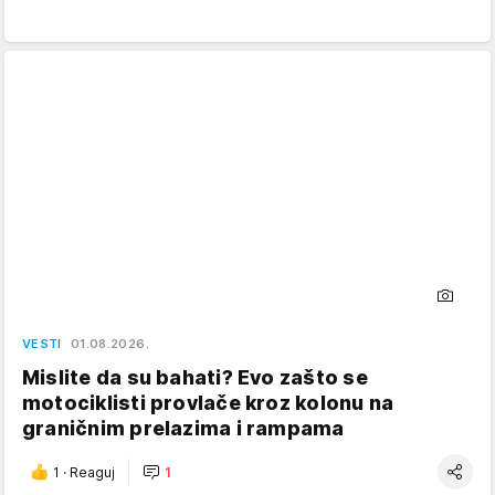
VESTI
01.08.2026.
Mislite da su bahati? Evo zašto se
motociklisti provlače kroz kolonu na
graničnim prelazima i rampama
1
·
Reaguj
1