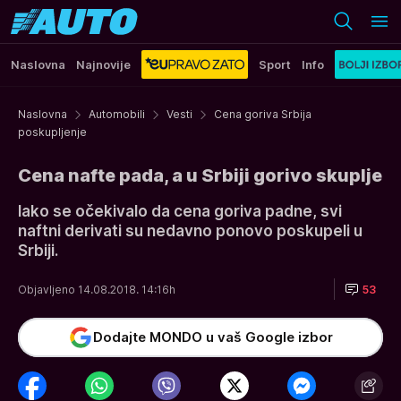
Naslovna
Najnovije
Sport
Info
Naslovna
Automobili
Vesti
Cena goriva Srbija
poskupljenje
Cena nafte pada, a u Srbiji gorivo skuplje
Iako se očekivalo da cena goriva padne, svi
naftni derivati su nedavno ponovo poskupeli u
Srbiji.
Objavljeno 14.08.2018. 14:16h
53
Dodajte MONDO u vaš Google izbor