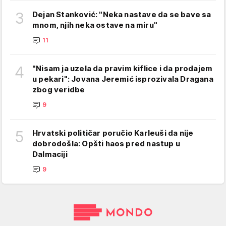
3
Dejan Stanković: "Neka nastave da se bave sa
mnom, njih neka ostave na miru"
11
4
"Nisam ja uzela da pravim kiflice i da prodajem
u pekari": Jovana Jeremić isprozivala Dragana
zbog veridbe
9
5
Hrvatski političar poručio Karleuši da nije
dobrodošla: Opšti haos pred nastup u
Dalmaciji
9