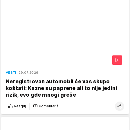
VESTI
29.07.2026.
Neregistrovan automobil će vas skupo
koštati: Kazne su paprene ali to nije jedini
rizik, evo gde mnogi greše
Reaguj
Komentariši