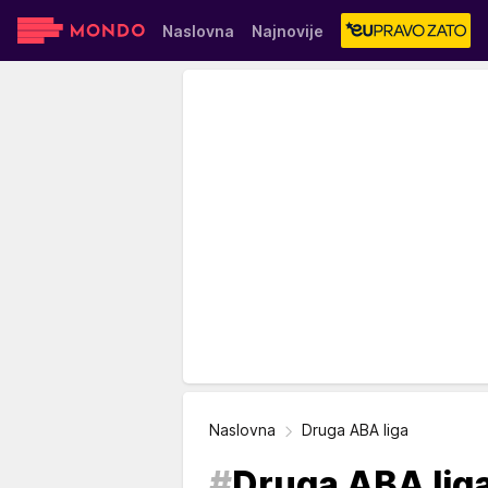
Naslovna
Najnovije
Sensa
Stvar ukusa
Yumama
Naslovna
Druga ABA liga
#
Druga ABA lig