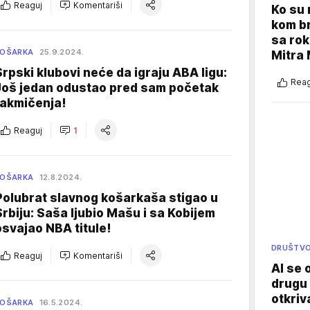
Reaguj
Komentariši
Ko su
kom br
sa rok
KOŠARKA
25.9.2024.
Mitra 
Srpski klubovi neće da igraju ABA ligu:
Reag
Još jedan odustao pred sam početak
takmičenja!
Reaguj
1
KOŠARKA
12.8.2024.
Polubrat slavnog košarkaša stigao u
Srbiju: Saša ljubio Mašu i sa Kobijem
osvajao NBA titule!
DRUŠTV
Reaguj
Komentariši
AI se 
drugu 
otkriv
KOŠARKA
16.5.2024.