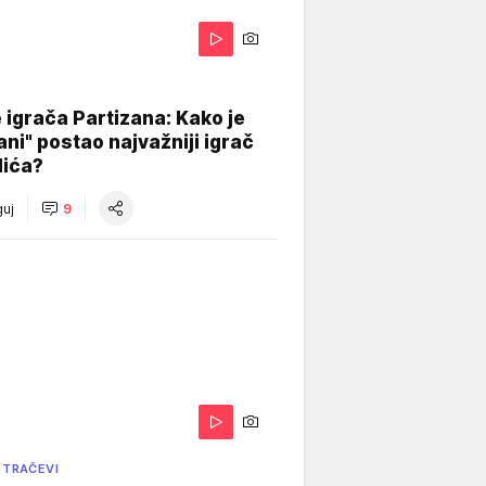
igrača Partizana: Kako je
ani" postao najvažniji igrač
lića?
uj
9
 TRAČEVI