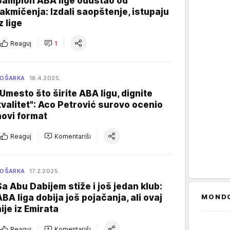
Šampion ABA lige odustao od
takmičenja: Izdali saopštenje, istupaju
z lige
Reaguj
1
KOŠARKA
18.4.2025.
"Umesto što širite ABA ligu, dignite
kvalitet": Aco Petrović surovo ocenio
novi format
Reaguj
Komentariši
KOŠARKA
17.2.2025.
Sa Abu Dabijem stiže i još jedan klub:
ABA liga dobija još pojačanja, ali ovaj
MOND
nije iz Emirata
Reaguj
Komentariši