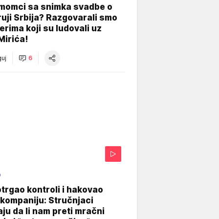
 momci sa snimka svadbe o
uji Srbija? Razgovarali smo
erima koji su ludovali uz
Mirića!
uj
6
O
otrgao kontroli i hakovao
kompaniju: Stručnjaci
aju da li nam preti mračni