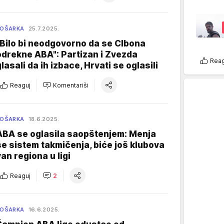
KOŠARKA
25.7.2025.
"Bilo bi neodgovorno da se CIbona
odrekne ABA": Partizan i Zvezda
Reag
glasali da ih izbace, Hrvati se oglasili
Reaguj
Komentariši
KOŠARKA
18.6.2025.
ABA se oglasila saopštenjem: Menja
se sistem takmičenja, biće još klubova
van regiona u ligi
Reaguj
2
KOŠARKA
16.6.2025.