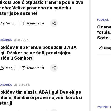
Nikola Jokić otpustio trenera posle dva
meča: Velika promena na početku
istorijske sezone!
FUDBAL
Reaguj
Komentariši
Ocene 
"otpis
Saše I
KOŠARKA
3.10.2024.
Jokićev klub krenuo pobedom u ABA
Reag
ligi: Džoker se ne šali, pravi sjajnu
priču u Somboru
Reaguj
Komentariši
KOŠARKA
25.9.2024.
Jokićev tim ulazi u ABA ligu! Dve ekipe
odbile, Somborci prave najveći korak u
storiji
ZVEZDE I