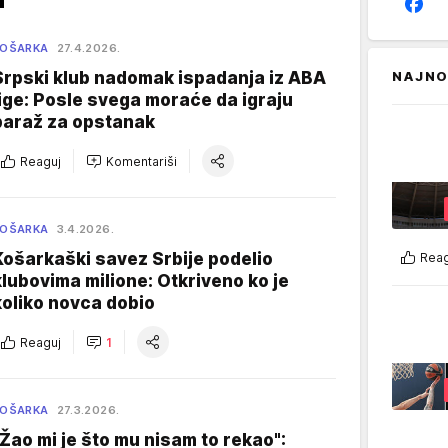
KOŠARKA
27.4.2026.
Srpski klub nadomak ispadanja iz ABA
NAJNO
lige: Posle svega moraće da igraju
baraž za opstanak
Reaguj
Komentariši
KOŠARKA
3.4.2026.
Košarkaški savez Srbije podelio
Reag
klubovima milione: Otkriveno ko je
koliko novca dobio
Reaguj
1
KOŠARKA
27.3.2026.
"Žao mi je što mu nisam to rekao":