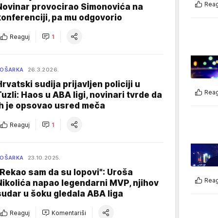
Reag
Novinar provocirao Simonovića na
konferenciji, pa mu odgovorio
Reaguj
1
KOŠARKA
26.3.2026.
rvatski sudija prijavljen policiji u
Reag
Tuzli: Haos u ABA ligi, novinari tvrde da
ih je opsovao usred meča
Reaguj
1
KOŠARKA
23.10.2025.
"Rekao sam da su lopovi": Uroša
Reag
Nikolića napao legendarni MVP, njihov
sudar u šoku gledala ABA liga
Reaguj
Komentariši