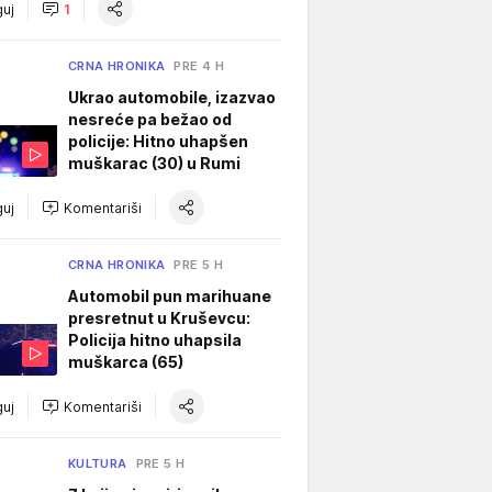
uj
1
CRNA HRONIKA
PRE 4 H
Ukrao automobile, izazvao
nesreće pa bežao od
policije: Hitno uhapšen
muškarac (30) u Rumi
uj
Komentariši
CRNA HRONIKA
PRE 5 H
Automobil pun marihuane
presretnut u Kruševcu:
Policija hitno uhapsila
muškarca (65)
uj
Komentariši
KULTURA
PRE 5 H