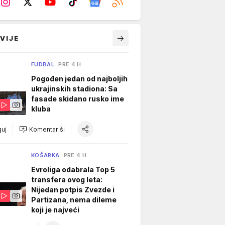
VIJE
FUDBAL
PRE 4 H
Pogođen jedan od najboljih
ukrajinskih stadiona: Sa
fasade skidano rusko ime
kluba
uj
Komentariši
KOŠARKA
PRE 4 H
Evroliga odabrala Top 5
transfera ovog leta:
Nijedan potpis Zvezde i
Partizana, nema dileme
koji je najveći