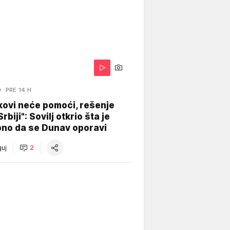
O
PRE 14 H
kovi neće pomoći, rešenje
Srbiji": Sovilj otkrio šta je
bno da se Dunav oporavi
uj
2