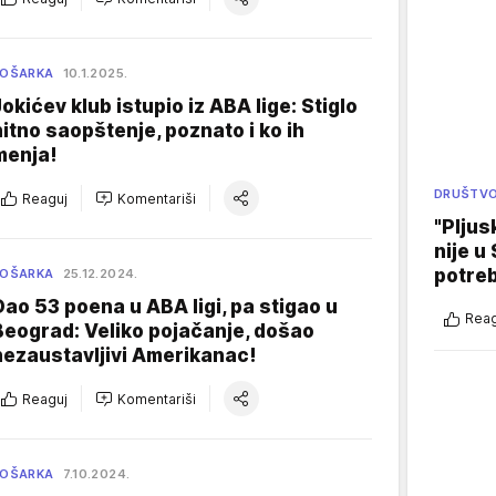
KOŠARKA
10.1.2025.
Jokićev klub istupio iz ABA lige: Stiglo
hitno saopštenje, poznato i ko ih
menja!
DRUŠTV
Reaguj
Komentariši
"Pljus
nije u 
potre
KOŠARKA
25.12.2024.
Dao 53 poena u ABA ligi, pa stigao u
Reag
Beograd: Veliko pojačanje, došao
nezaustavljivi Amerikanac!
Reaguj
Komentariši
KOŠARKA
7.10.2024.