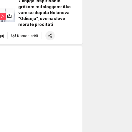
7 knjiga inspirisanih
grčkom mitologijom: Ako
vam se dopala Nolanova
"Odiseja", ove naslove
morate pročitati
uj
Komentariši