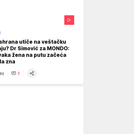
E
shrana utiče na veštačku
nju? Dr Simović za MONDO:
vaka žena na putu začeća
da zna
uj
2