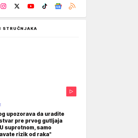
I STRUČNJAKA
E
og upozorava da uradite
stvar pre prvog gutljaja
"U suprotnom, samo
vate rizik od raka"