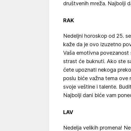
društvenih mreža. Najbolji d
RAK
Nedeljni horoskop od 25. s
kaže da je ovo izuzetno pov
Vaša emotivna povezanost s
strast će buknuti. Ako ste s
ćete upoznati nekoga preko
poslu biće važna tema ove ne
svoje veštine i talente. Bud
Najbolji dani biće vam poned
LAV
Nedelja velikih promena! Ne