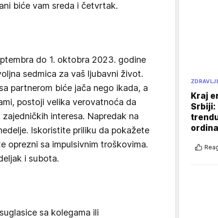
ani biće vam sreda i četvrtak.
eptembra do 1. oktobra 2023. godine
oljna sedmica za vaš ljubavni život.
ZDRAVLJ
a partnerom biće jača nego ikada, a
Kraj e
ami, postoji velika verovatnoća da
Srbiji
 zajedničkih interesa. Napredak na
trend
ordina
delje. Iskoristite priliku da pokažete
ite oprezni sa impulsivnim troškovima.
Reag
eljak i subota.
suglasice sa kolegama ili