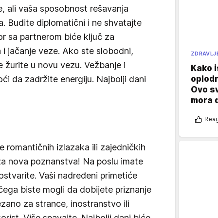
, ali vaša sposobnost rešavanja
. Budite diplomatični i ne shvatajte
or sa partnerom biće ključ za
i jačanje veze. Ako ste slobodni,
ZDRAVLJ
 žurite u novu vezu. Vežbanje i
Kako i
oplod
i da zadržite energiju. Najbolji dani
Ovo s
mora 
Reag
 romantičnih izlazaka ili zajedničkih
 za nova poznanstva! Na poslu imate
h ostvarite. Vaši nadređeni primetiće
čega biste mogli da dobijete priznanje
ezano za strance, inostranstvo ili
rist. Više spavajte. Najbolji dani biće