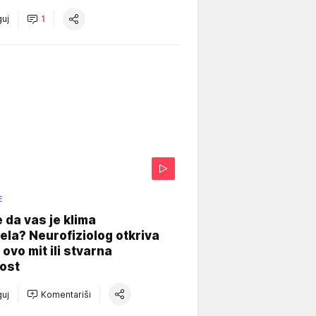
uj
1
E
e da vas je klima
ela? Neurofiziolog otkriva
e ovo mit ili stvarna
ost
uj
Komentariši