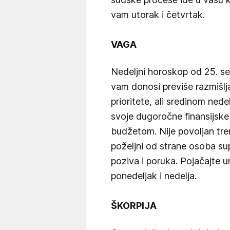
vam utorak i četvrtak.
VAGA
Nedeljni horoskop od 25. s
vam donosi previše razmišlja
prioritete, ali sredinom nede
svoje dugoročne finansijske 
budžetom. Nije povoljan tre
poželjni od strane osoba s
poziva i poruka. Pojačajte u
ponedeljak i nedelja.
ŠKORPIJA