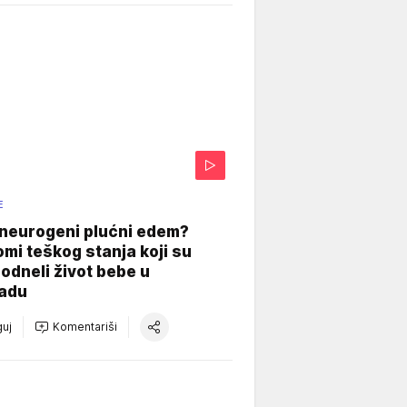
E
 neurogeni plućni edem?
mi teškog stanja koji su
odneli život bebe u
adu
uj
Komentariši