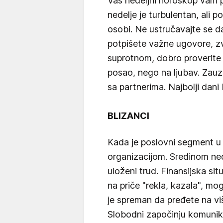
Vaš nedeljni horoskop vam 
nedelje je turbulentan, ali 
osobi. Ne ustručavajte se d
potpišete važne ugovore, zv
suprotnom, dobro proverite s
posao, nego na ljubav. Zauze
sa partnerima. Najbolji dani
BLIZANCI
Kada je poslovni segment u 
organizacijom. Sredinom ne
uloženi trud. Finansijska sit
na priče "rekla, kazala", mog
je spreman da pređete na viš
Slobodni započinju komunik