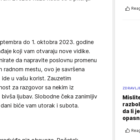
Reag
eptembra do 1. oktobra 2023. godine
aje koji vam otvaraju nove vidike.
nirate da napravite poslovnu promenu
om radnom mestu, ovo je savršena
 ide u vašu korist. Zauzetim
ost za razgovor sa nekim iz
ZDRAVLJ
 bivša ljubav. Slobodne čeka zanimljiv
Mislit
razbol
i dani biće vam utorak i subota.
da li j
opasn
Reag