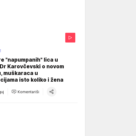
E
re "napumpanih" lica u
: Dr Karovčevski o novom
u, muškaraca u
cijama isto koliko i žena
uj
Komentariši