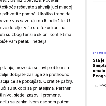
predviđa niz obaveza. Početak
poteškoće rešavate zahvaljujući mlađoj
a prihvatite pomoć. Ukoliko treba da
ezde vas savetuju da ih odložite. U
ve detalje. Više ste fokusirani na
ti su zbog tenzije skloni konfliktima
 biće vam petak i nedelja.
ZDRAVLJ
Šta je
Simpto
pitanju, može da se javi problem sa
umalo 
delje dobijate zasluge za prethodno
Beogr
uacija će se poboljšati. Obratite pažnju
Reag
ući su sukobi sa prijateljima. Partner
i nivo, slede izazovi i promene.
aciju sa zanimljivom osobom putem