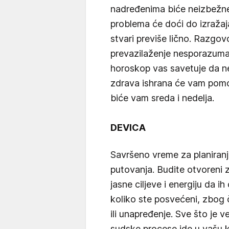
nadređenima biće neizbežne
problema će doći do izražaja
stvari previše lično. Razgov
prevazilaženje nesporazuma 
horoskop vas savetuje da ne
zdrava ishrana će vam pomoć
biće vam sreda i nedelja.
DEVICA
Savršeno vreme za planiranje
putovanja. Budite otvoreni
jasne ciljeve i energiju da i
koliko ste posvećeni, zbog 
ili unapređenje. Sve što je v
sudske procese ide u vašu ko