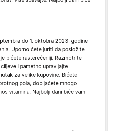
eptembra do 1. oktobra 2023. godine
nja. Uporno ćete juriti da posložite
lje bićete rasterećeniji. Razmotrite
ciljeve i pametno upravljajte
nutak za velike kupovine. Bićete
uprotnog pola, dobijaćete mnogo
nos vitamina. Najbolji dani biće vam