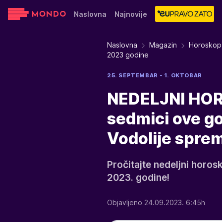
Naslovna
Najnovije
Sensa
Stvar ukusa
Yumama
Naslovna
Magazin
Horoskop
2023 godine
25. SEPTEMBAR - 1. OKTOBAR
NEDELJNI HORO
sedmici ove go
Vodolije sprem
Pročitajte nedeljni horo
2023. godine!
Objavljeno 24.09.2023. 6:45h