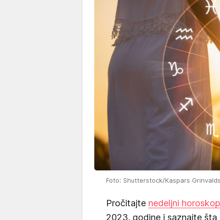
Foto: Shutterstock/Kaspars Grinvald
Pročitajte
nedeljni horoskop
2023. godine i saznajte šta