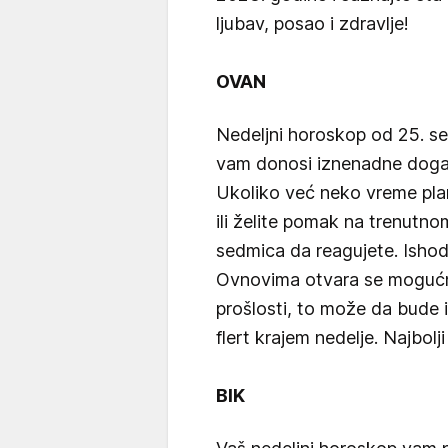
ljubav, posao i zdravlje!
OVAN
Nedeljni horoskop od 25. s
vam donosi iznenadne događ
Ukoliko već neko vreme pla
ili želite pomak na trenutn
sedmica da reagujete. Ishod
Ovnovima otvara se mogućn
prošlosti, to može da bude i
flert krajem nedelje. Najbolj
BIK