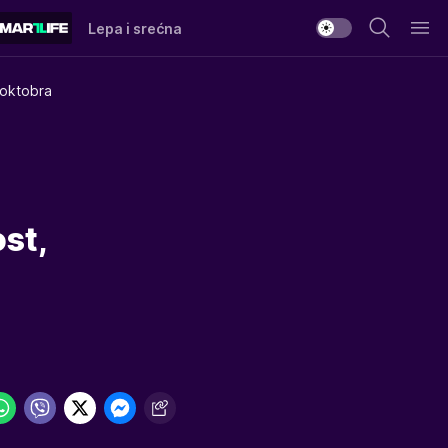
Lepa i srećna
 oktobra
st,