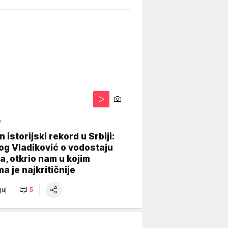
O
 istorijski rekord u Srbiji:
og Vladiković o vodostaju
, otkrio nam u kojim
a je najkritičnije
uj
5