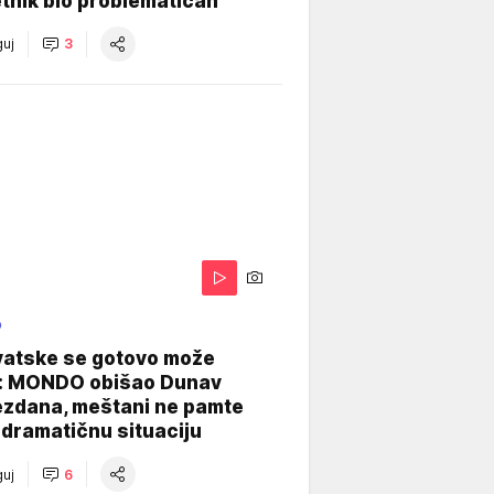
tnik bio problematičan
uj
3
O
vatske se gotovo može
: MONDO obišao Dunav
ezdana, meštani ne pamte
dramatičnu situaciju
uj
6