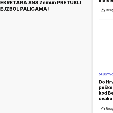
malole
EKRETARA SNS Zemun PRETUKLI
BEJZBOL PALICAMA!
Reag
DRUŠTV
Do Hr
peške
kod B
ovako 
Reag