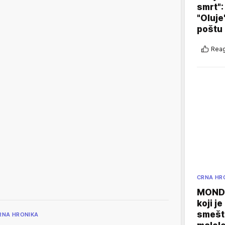
smrt":
"Oluje
poštu
Reag
CRNA HR
MONDO
koji j
smešte
RNA HRONIKA