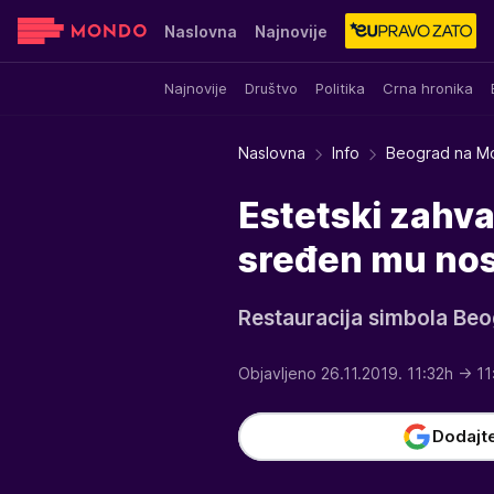
Naslovna
Najnovije
Najnovije
Društvo
Politika
Crna hronika
Sensa
Stvar ukusa
Yumama
Naslovna
Info
Beograd na M
Estetski zahv
sređen mu no
Restauracija simbola Beog
Objavljeno 26.11.2019. 11:32h
→ 11
Dodajt