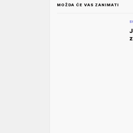
MOŽDA ĆE VAS ZANIMATI
S
J
z