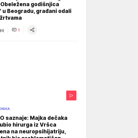
 Obeležena godišnjica
" u Beogradu, građani odali
 žrtvama
uj
1
ONIKA
 saznaje: Majka dečaka
e ubio hirurga iz Vršca
na na neuropsihijatriju,