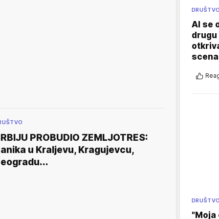
DRUŠTV
AI se 
drugu 
otkriv
scenar
Reag
RUŠTVO
RBIJU PROBUDIO ZEMLJOTRES:
anika u Kraljevu, Kragujevcu,
eogradu...
DRUŠTV
"Moja 