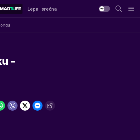
Lepa i srećna
Mondu
a
u -