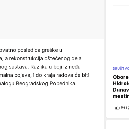
rovatno posledica greške u
ta, a rekonstrukcija oštećenog dela
og sastava. Razlika u boji između
DRUŠTV
malna pojava, i do kraja radova će biti
Oboren
r nalogu Beogradskog Pobednika.
Hidrol
Dunava
mestim
Reag