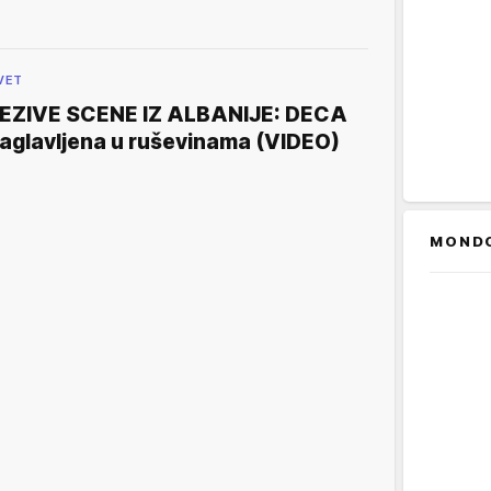
VET
EZIVE SCENE IZ ALBANIJE: DECA
aglavljena u ruševinama (VIDEO)
MOND