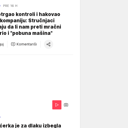
O
PRE 16 H
otrgao kontroli i hakovao
kompaniju: Stručnjaci
aju da li nam preti mračni
io i "pobuna mašina"
uj
Komentariši
O
ćerka je za dlaku izbegla