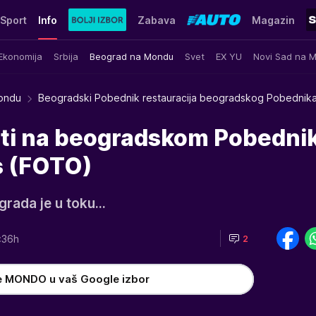
Sport
Info
Zabava
Magazin
Ekonomija
Srbija
Beograd na Mondu
Svet
EX YU
Novi Sad na 
ondu
Beogradski Pobednik restauracija beogradskog Pobednik
ati na beogradskom Pobednik
s (FOTO)
rada je u toku...
:36h
2
e MONDO u vaš Google izbor