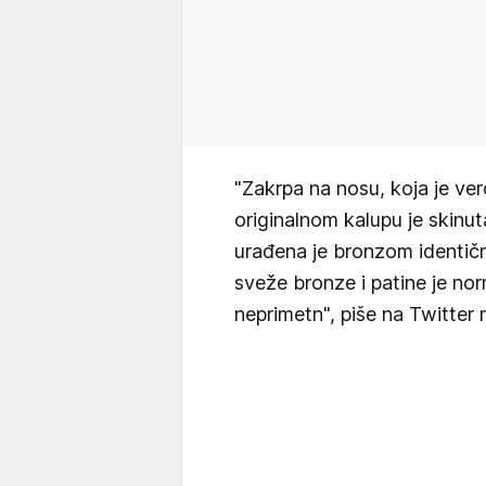
"Zakrpa na nosu, koja je ve
originalnom kalupu je skinu
urađena je bronzom identičn
sveže bronze i patine je nor
neprimetn", piše na Twitte