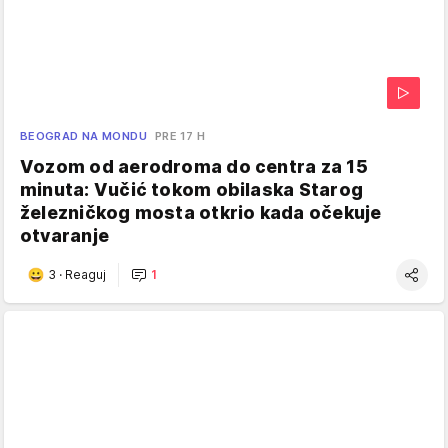
BEOGRAD NA MONDU
PRE 17 H
Vozom od aerodroma do centra za 15
minuta: Vučić tokom obilaska Starog
železničkog mosta otkrio kada očekuje
otvaranje
3
·
Reaguj
1