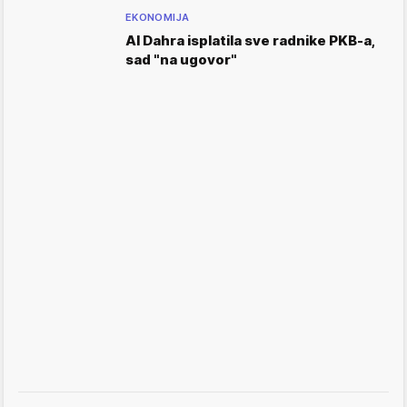
EKONOMIJA
Al Dahra isplatila sve radnike PKB-a,
sad "na ugovor"