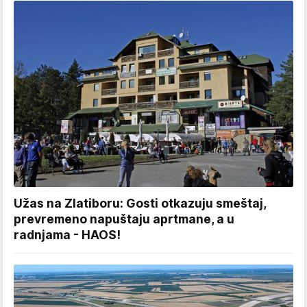
Užas na Zlatiboru: Gosti otkazuju smeštaj,
prevremeno napuštaju aprtmane, a u
radnjama - HAOS!