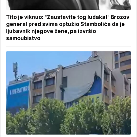
Tito je viknuo: "Zaustavite tog ludaka!" Brozov
general pred svima optužio Stambolića da je
ljubavnik njegove žene, pa izvršio
samoubistvo