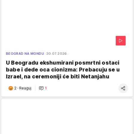
BEOGRAD NA MONDU
30.07.2026.
U Beogradu ekshumirani posmrtni ostaci
babe i dede oca cionizma: Prebacuju se u
Izrael, na ceremoniji će biti Netanjahu
2
·
Reaguj
1