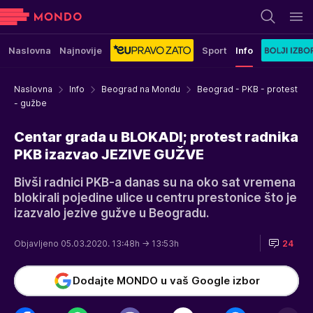
Naslovna
Najnovije
Sport
Info
Naslovna
Info
Beograd na Mondu
Beograd - PKB - protest
- gužbe
Centar grada u BLOKADI; protest radnika
PKB izazvao JEZIVE GUŽVE
Bivši radnici PKB-a danas su na oko sat vremena
blokirali pojedine ulice u centru prestonice što je
izazvalo jezive gužve u Beogradu.
Objavljeno 05.03.2020. 13:48h
→ 13:53h
24
Dodajte MONDO u vaš Google izbor