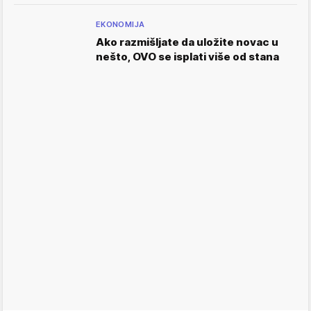
EKONOMIJA
Ako razmišljate da uložite novac u
nešto, OVO se isplati više od stana