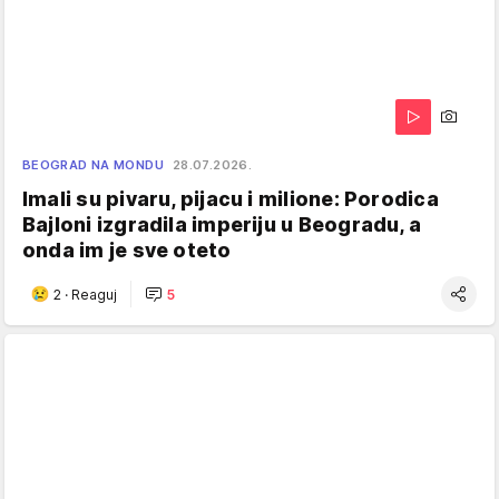
BEOGRAD NA MONDU
28.07.2026.
Imali su pivaru, pijacu i milione: Porodica
Bajloni izgradila imperiju u Beogradu, a
onda im je sve oteto
2
·
Reaguj
5