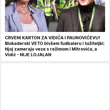
CRVENI KARTON ZA VIDIĆA I PAUNOVIĆEVU!
Blokaderski VETO bivšem fudbaleru i tužiteljki:
Njoj zameraju veze s režimom i Mitrovića, a
Vidić - NIJE LOJALAN