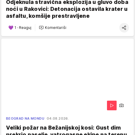
Odjeknula stravična eksplozija u gluvo doba
noći u Rakovici: Detonacija ostavila krater u
asfaltu, komšije prestravljene
1
·
Reaguj
Komentariši
BEOGRAD NA MONDU
04.08.2026.
Veliki požar na Bežanijskoj kosi: Gust dim
prekrio naselje, vatrogasne ekipe na terenu