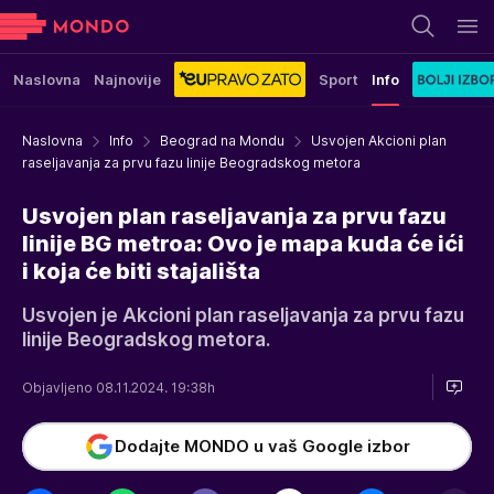
Naslovna
Najnovije
Sport
Info
Naslovna
Info
Beograd na Mondu
Usvojen Akcioni plan
raseljavanja za prvu fazu linije Beogradskog metora
Usvojen plan raseljavanja za prvu fazu
linije BG metroa: Ovo je mapa kuda će ići
i koja će biti stajališta
Usvojen je Akcioni plan raseljavanja za prvu fazu
linije Beogradskog metora.
Objavljeno 08.11.2024. 19:38h
Dodajte MONDO u vaš Google izbor