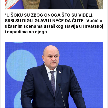
"U ŠOKU SU ZBOG ONOGA ŠTO SU VIDELI,
SRBI SU DIGLI GLAVU I NEĆE DA ĆUTE" Vučić o
užasnim scenama ustaškog slavlja u Hrvatskoj
i napadima na njega