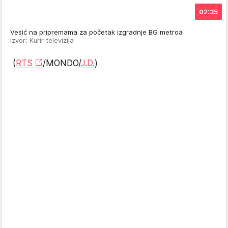
02:35
Vesić na pripremama za početak izgradnje BG metroa
Izvor: Kurir televizija
(
RTS
/MONDO/
J.D.
)