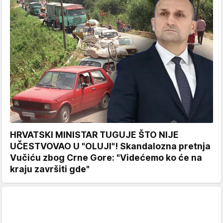
HRVATSKI MINISTAR TUGUJE ŠTO NIJE
UČESTVOVAO U "OLUJI"! Skandalozna pretnja
Vučiću zbog Crne Gore: "Videćemo ko će na
kraju završiti gde"