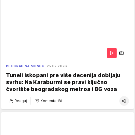
BEOGRAD NA MONDU
25.07.2026.
Tuneli iskopani pre više decenija dobijaju
svrhu: Na Karaburmi se pravi ključno
čvorište beogradskog metroa i BG voza
Reaguj
Komentariši