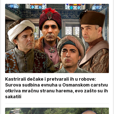
Kastrirali dečake i pretvarali ih u robove:
Surova sudbina evnuha u Osmanskom carstvu
otkriva mračnu stranu harema, evo zašto su ih
sakatili