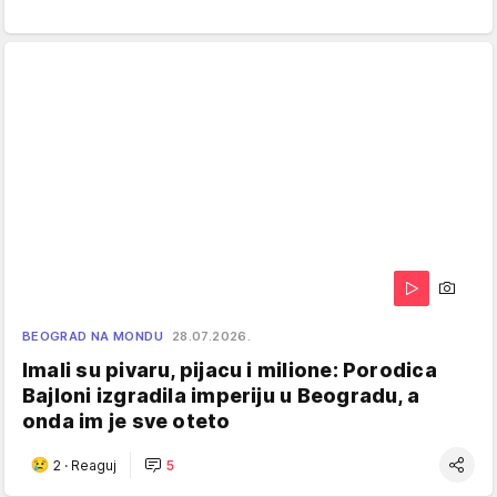
BEOGRAD NA MONDU
28.07.2026.
Imali su pivaru, pijacu i milione: Porodica
Bajloni izgradila imperiju u Beogradu, a
onda im je sve oteto
2
·
Reaguj
5