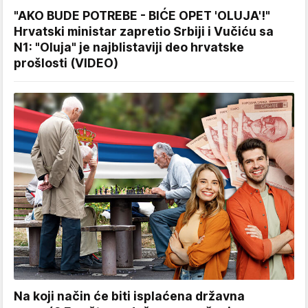
"AKO BUDE POTREBE - BIĆE OPET 'OLUJA'!"
Hrvatski ministar zapretio Srbiji i Vučiću sa
N1: "Oluja" je najblistaviji deo hrvatske
prošlosti (VIDEO)
Na koji način će biti isplaćena državna