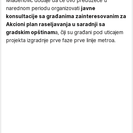
Mladenović dodaje da će ovo preduzeće u
narednom periodu organizovati
javne
konsultacije sa građanima zainteresovanim za
Akcioni plan raseljavanja u saradnji sa
gradskim opštinam
a, čiji su građani pod uticajem
projekta izgradnje prve faze prve linije metroa.