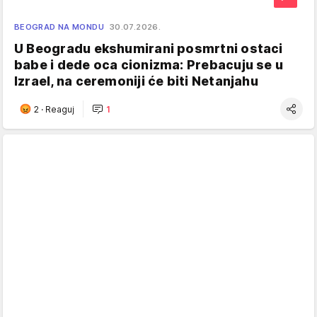
BEOGRAD NA MONDU
30.07.2026.
U Beogradu ekshumirani posmrtni ostaci
babe i dede oca cionizma: Prebacuju se u
Izrael, na ceremoniji će biti Netanjahu
2
·
Reaguj
1