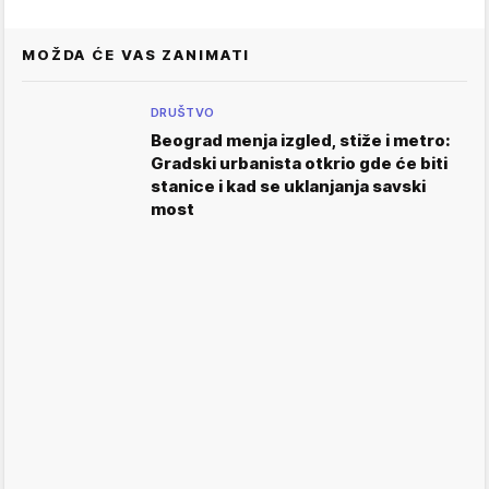
MOŽDA ĆE VAS ZANIMATI
DRUŠTVO
Beograd menja izgled, stiže i metro:
Gradski urbanista otkrio gde će biti
stanice i kad se uklanjanja savski
most