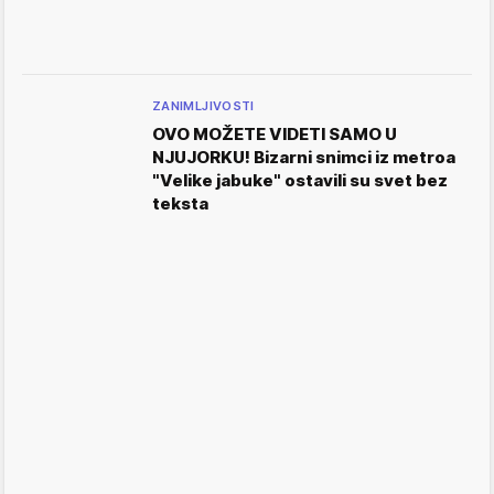
ZANIMLJIVOSTI
OVO MOŽETE VIDETI SAMO U
NJUJORKU! Bizarni snimci iz metroa
"Velike jabuke" ostavili su svet bez
teksta