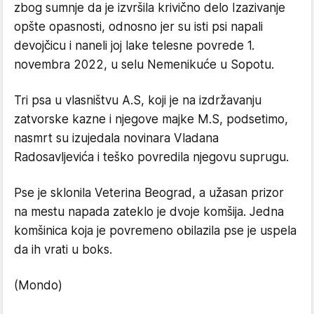
zbog sumnje da je izvršila krivično delo Izazivanje
opšte opasnosti, odnosno jer su isti psi napali
devojčicu i naneli joj lake telesne povrede 1.
novembra 2022, u selu Nemenikuće u Sopotu.
Tri psa u vlasništvu A.S, koji je na izdržavanju
zatvorske kazne i njegove majke M.S, podsetimo,
nasmrt su izujedala novinara Vladana
Radosavljevića i teško povredila njegovu suprugu.
Pse je sklonila Veterina Beograd, a užasan prizor
na mestu napada zateklo je dvoje komšija. Jedna
komšinica koja je povremeno obilazila pse je uspela
da ih vrati u boks.
(Mondo)