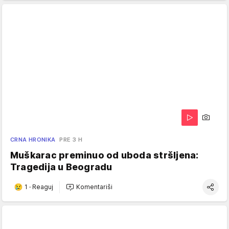
CRNA HRONIKA
PRE 3 H
Muškarac preminuo od uboda stršljena:
Tragedija u Beogradu
1
·
Reaguj
Komentariši