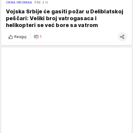
CRNA HRONIKA
PRE 3 H
Vojska Srbije će gasiti požar u Deliblatskoj
peščari: Veliki broj vatrogasaca i
helikopteri se već bore sa vatrom
Reaguj
1