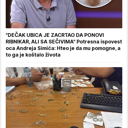
"DEČAK UBICA JE ZACRTAO DA PONOVI
RIBNIKAR, ALI SA SEČIVIMA" Potresna ispovest
oca Andreja Simića: Hteo je da mu pomogne, a
to ga je koštalo života