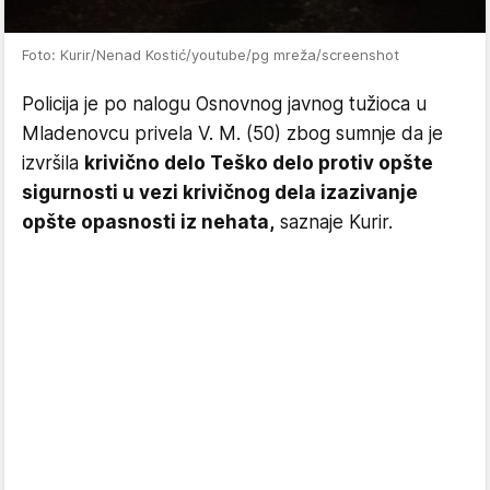
Foto: Kurir/Nenad Kostić/youtube/pg mreža/screenshot
Policija je po nalogu Osnovnog javnog tužioca u
Mladenovcu privela V. M. (50) zbog sumnje da je
izvršila
krivično delo Teško delo protiv opšte
sigurnosti u vezi krivičnog dela izazivanje
opšte opasnosti iz nehata,
saznaje Kurir.