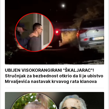
UBIJEN VISOKORANGIRANI "ŠKALJARAC"!
Stručnjak za bezbednost otkrio da li je ubistvo
Mrvaljevića nastavak krvavog rata klanova