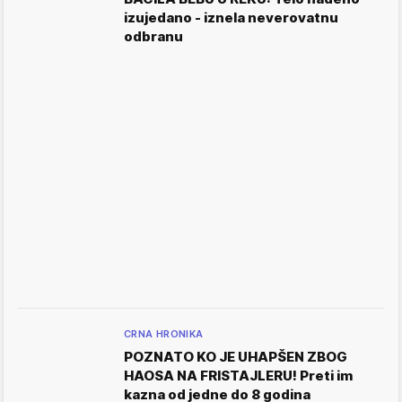
izujedano - iznela neverovatnu
odbranu
CRNA HRONIKA
POZNATO KO JE UHAPŠEN ZBOG
HAOSA NA FRISTAJLERU! Preti im
kazna od jedne do 8 godina