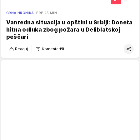
CRNA HRONIKA
PRE 25 MIN
Vanredna situacija u opštini u Srbiji: Doneta
hitna odluka zbog požara u Deliblatskoj
peščari
Reaguj
Komentariši