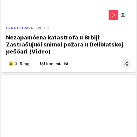
CRNA HRONIKA
PRE 2 H
Nezapamćena katastrofa u Srbiji:
Zastrašujući snimci požara u Deliblatskoj
peščari (Video)
3
·
Reaguj
Komentariši