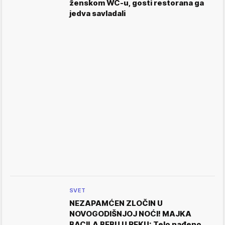
ženskom WC-u, gosti restorana ga
jedva savladali
SVET
NEZAPAMĆEN ZLOČIN U
NOVOGODIŠNJOJ NOĆI! MAJKA
BACILA BEBU U REKU: Telo nađeno