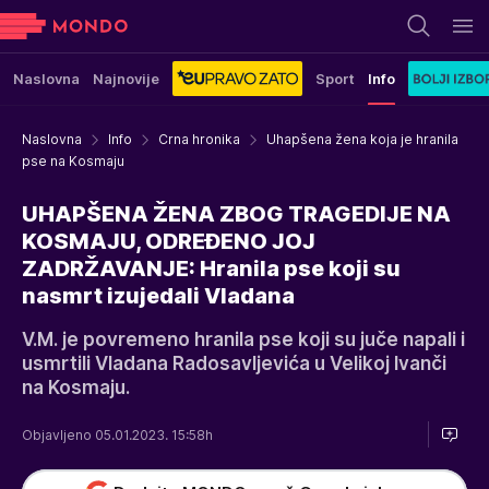
Naslovna
Najnovije
Sport
Info
Naslovna
Info
Crna hronika
Uhapšena žena koja je hranila
pse na Kosmaju
UHAPŠENA ŽENA ZBOG TRAGEDIJE NA
KOSMAJU, ODREĐENO JOJ
ZADRŽAVANJE: Hranila pse koji su
nasmrt izujedali Vladana
V.M. je povremeno hranila pse koji su juče napali i
usmrtili Vladana Radosavljevića u Velikoj Ivanči
na Kosmaju.
Objavljeno 05.01.2023. 15:58h