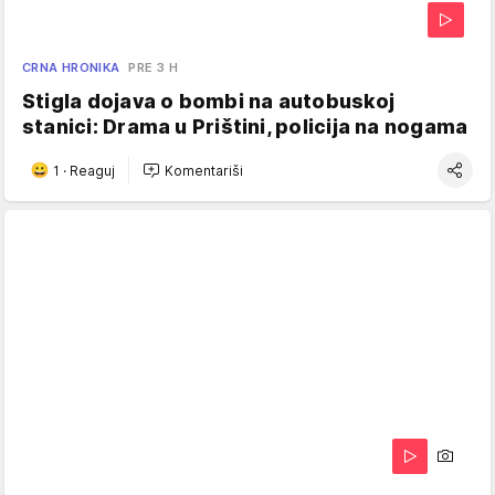
CRNA HRONIKA
PRE 3 H
Stigla dojava o bombi na autobuskoj
stanici: Drama u Prištini, policija na nogama
1
·
Reaguj
Komentariši