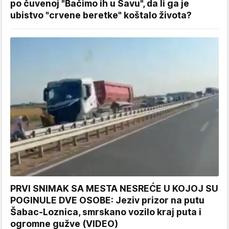
po čuvenoj "Bačimo ih u Savu", da li ga je
ubistvo "crvene beretke" koštalo života?
PRVI SNIMAK SA MESTA NESREĆE U KOJOJ SU
POGINULE DVE OSOBE: Jeziv prizor na putu
Šabac-Loznica, smrskano vozilo kraj puta i
ogromne gužve (VIDEO)