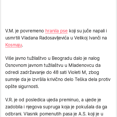
V.M. je povremeno
hranila pse
koji su juče napali i
usmrtili Vladana Radosavljevića u Velikoj Ivanči na
Kosmaju
.
Više javno tužilaštvo u Beogradu dalo je nalog
Osnovnom javnom tužilaštvu u Mladenovcu da
odredi zadržavanje do 48 sati Violeti M, zbog
sumnje da je izvršila krivično delo Teška dela protiv
opšte sigurnosti.
V.R. je od posledica ujeda preminuo, a ujede je
zadobila i njegova supruga koja je pokušala da ga
odbrani. Vlasnik pomenutih pasa je A.S. koji je u