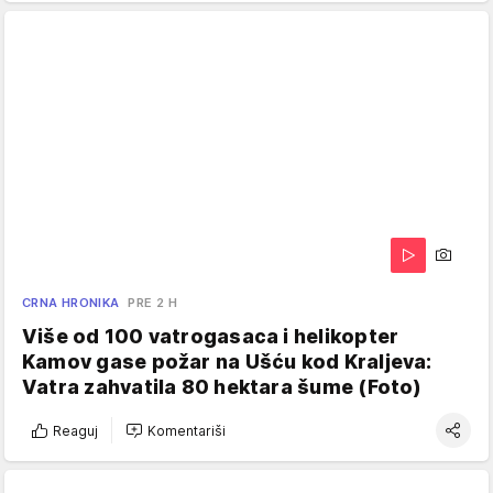
CRNA HRONIKA
PRE 2 H
Više od 100 vatrogasaca i helikopter
Kamov gase požar na Ušću kod Kraljeva:
Vatra zahvatila 80 hektara šume (Foto)
Reaguj
Komentariši