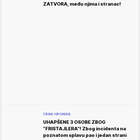
ZATVORA, među njima i stranac!
CRNA HRONIKA
UHAPŠENE 3 OSOBE ZBOG
"FRISTAJLERA"! Zbog incidenta na
poznatom splavu pao i jedan strani