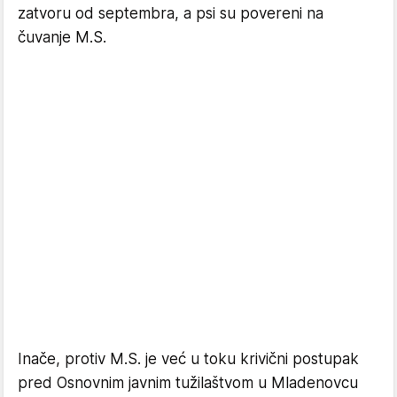
zatvoru od septembra, a psi su povereni na
čuvanje M.S.
Inače, protiv M.S. je već u toku krivični postupak
pred Osnovnim javnim tužilaštvom u Mladenovcu