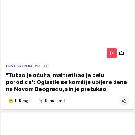
CRNA HRONIKA
PRE 3 H
"Tukao je očuha, maltretirao je celu
porodicu": Oglasile se komšije ubijene žene
na Novom Beogradu, sin je pretukao
1
·
Reaguj
Komentariši