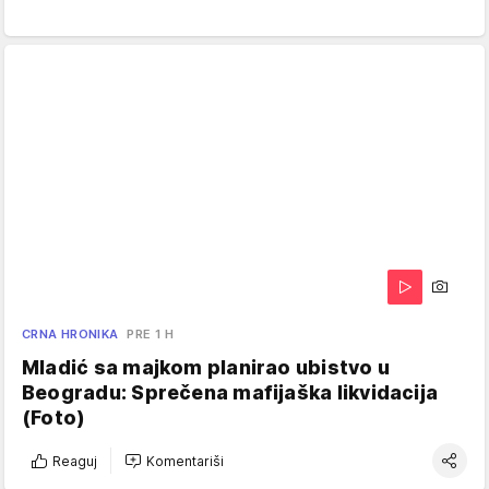
CRNA HRONIKA
PRE 1 H
Mladić sa majkom planirao ubistvo u
Beogradu: Sprečena mafijaška likvidacija
(Foto)
Reaguj
Komentariši