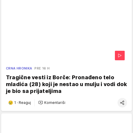
CRNA HRONIKA
PRE 16 H
Tragične vesti iz Borče: Pronađeno telo
mladića (28) koji je nestao u mulju i vodi dok
je bio sa prijateljima
1
·
Reaguj
Komentariši