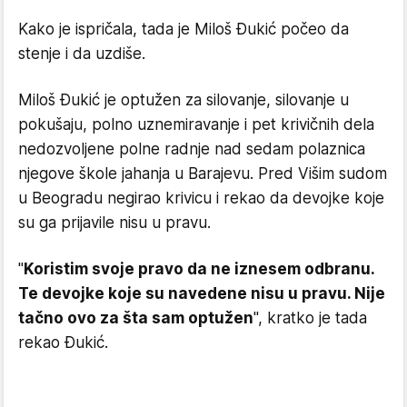
Kako je ispričala, tada je Miloš Đukić počeo da
stenje i da uzdiše.
Miloš Đukić je optužen za silovanje, silovanje u
pokušaju, polno uznemiravanje i pet krivičnih dela
nedozvoljene polne radnje nad sedam polaznica
njegove škole jahanja u Barajevu. Pred Višim sudom
u Beogradu negirao krivicu i rekao da devojke koje
su ga prijavile nisu u pravu.
"
Koristim svoje pravo da ne iznesem odbranu.
Te devojke koje su navedene nisu u pravu. Nije
tačno ovo za šta sam optužen
", kratko je tada
rekao Đukić.