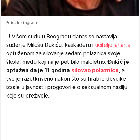
Foto: Instagram
U Višem sudu u Beogradu danas se nastavlja
suđenje Milošu Đukiću, kaskaderu i
učitelju jahanja
optuženom za silovanje sedam polaznica svoje
škole, među kojima je pet bilo maloletno.
Đukić je
optužen da je 11 godina
silovao polaznice
, a
sve je razotkriveno nakon što su hrabre devojke
izašle u javnost i progovorile o seksualnom nasilju
koje su preživele.