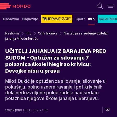
Naslovna
Najnovije
Sport
Info
Naslovna
Info
Crna hronika
Nastavlja se suđenje učitelju
jahanja Milošu Đukiću
UČITELJ JAHANJA IZ BARAJEVA PRED
SUDOM - Optužen za silovanje 7
polaznica škole! Negirao krivicu:
Devojke nisu u pravu
Miloš Đukić je optužen za silovanje, silovanje u
pokušaju, polno uznemiravanje i pet krivičnih
dela nedozvoljene polne radnje nad sedam
polaznica njegove škole jahanja u Barajevu.
Objavljeno 11.01.2024. 7:28h