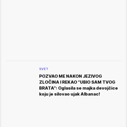
SVET
POZVAO ME NAKON JEZIVOG
ZLOČINA I REKAO "UBIO SAM TVOG
BRATA": Oglasila se majka devojčice
koju je silovao ujak Albanac!