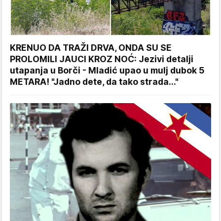
KRENUO DA TRAŽI DRVA, ONDA SU SE
PROLOMILI JAUCI KROZ NOĆ: Jezivi detalji
utapanja u Borči - Mladić upao u mulj dubok 5
METARA! "Jadno dete, da tako strada..."