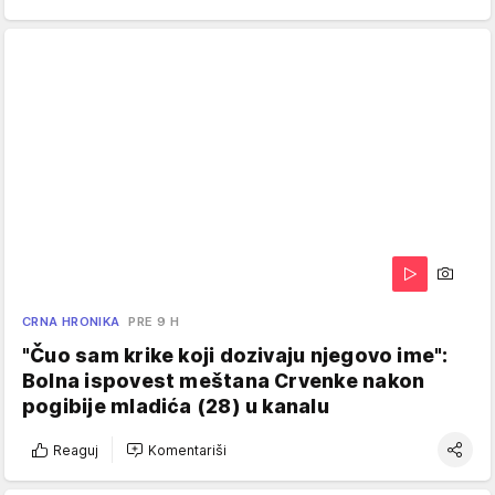
CRNA HRONIKA
PRE 9 H
"Čuo sam krike koji dozivaju njegovo ime":
Bolna ispovest meštana Crvenke nakon
pogibije mladića (28) u kanalu
Reaguj
Komentariši