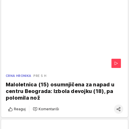
CRNA HRONIKA
PRE 5 H
Maloletnica (15) osumnjičena za napad u
centru Beograda: Izbola devojku (18), pa
polomila nož
Reaguj
Komentariši