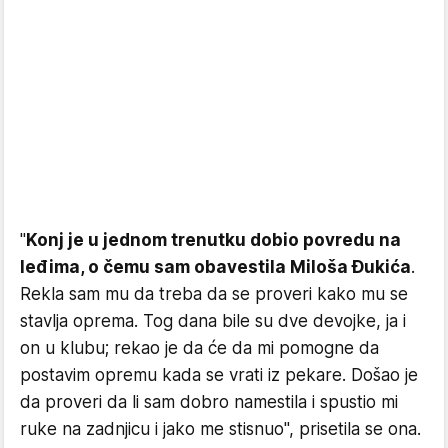
"
Konj je u jednom trenutku dobio povredu na
leđima, o čemu sam obavestila Miloša Đukića
.
Rekla sam mu da treba da se proveri kako mu se
stavlja oprema. Tog dana bile su dve devojke, ja i
on u klubu; rekao je da će da mi pomogne da
postavim opremu kada se vrati iz pekare. Došao je
da proveri da li sam dobro namestila i spustio mi
ruke na zadnjicu i jako me stisnuo", prisetila se ona.