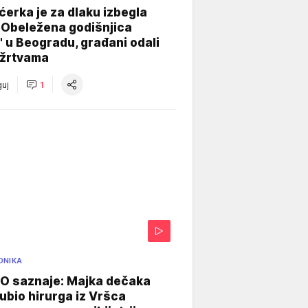
ćerka je za dlaku izbegla
 Obeležena godišnjica
" u Beogradu, građani odali
 žrtvama
uj
1
ONIKA
 saznaje: Majka dečaka
e ubio hirurga iz Vršca