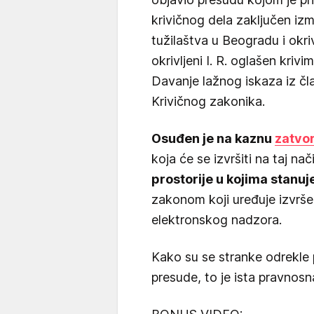
krivičnog dela zaključen iz
tužilaštva u Beogradu i okriv
okrivljeni I. R. oglašen kriv
Davanje lažnog iskaza iz čl
Krivičnog zakonika.
Osuđen je na kaznu
zatvo
koja će se izvršiti na taj na
prostorije u kojima stanuj
zakonom koji uređuje izvršen
elektronskog nadzora.
Kako su se stranke odrekle
presude, to je ista pravnos