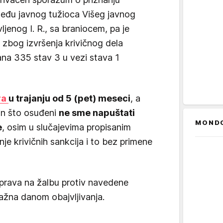
među javnog tužioca Višeg javnog
ljenog I. R., sa braniocem, pa je
im zbog izvršenja krivičnog dela
ana 335 stav 3 u vezi stava 1
ra
u trajanju od 5 (pet) meseci
, a
čin što osuđeni
ne sme napuštati
MOND
e
, osim u slučajevima propisanim
je krivičnih sankcija i to bez primene
 prava na žalbu protiv navedene
nažna danom obajvljivanja.