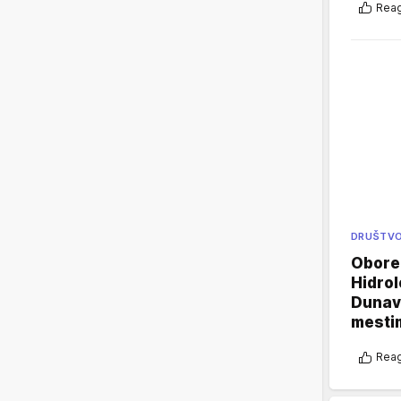
Reag
DRUŠTV
Oboren
Hidrol
Dunava
mestim
Reag