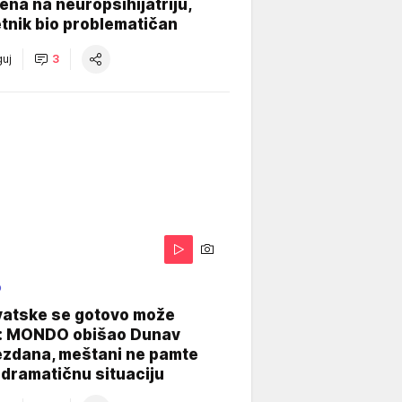
na na neuropsihijatriju,
tnik bio problematičan
uj
3
O
vatske se gotovo može
: MONDO obišao Dunav
ezdana, meštani ne pamte
dramatičnu situaciju