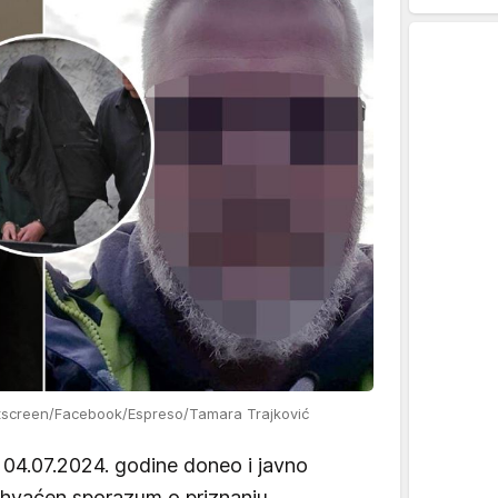
tscreen/Facebook/Espreso/Tamara Trajković
 04.07.2024. godine doneo i javno
rihvaćen sporazum o priznanju