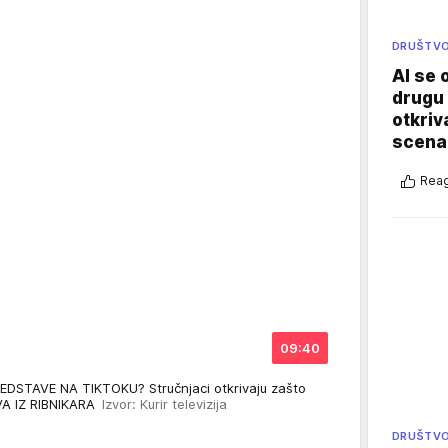
DRUŠTV
AI se 
drugu 
otkriv
scenar
Reag
09:40
DSTAVE NA TIKTOKU? Stručnjaci otkrivaju zašto
VA IZ RIBNIKARA
Izvor: Kurir televizija
DRUŠTV