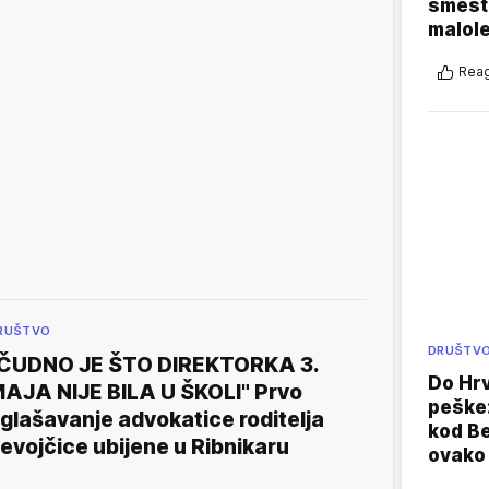
smešte
malole
Reag
RUŠTVO
DRUŠTV
ČUDNO JE ŠTO DIREKTORKA 3.
Do Hr
AJA NIJE BILA U ŠKOLI" Prvo
peške
glašavanje advokatice roditelja
kod B
evojčice ubijene u Ribnikaru
ovako 