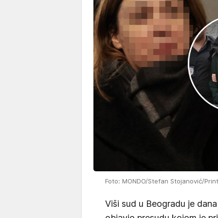
Foto: MONDO/Stefan Stojanović/Prin
Viši sud u Beogradu je dana
objavio presudu kojom je p