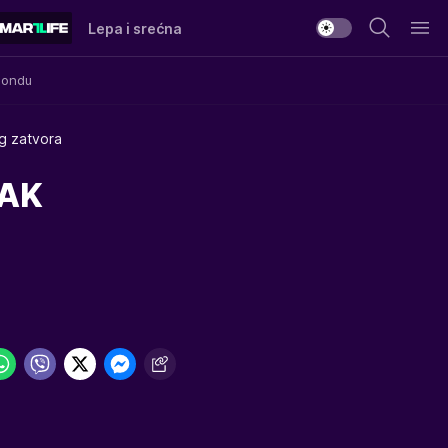
Lepa i srećna
Mondu
og zatvora
ČAK