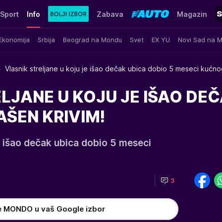
Sport
Info
Zabava
Magazin
Ekonomija
Srbija
Beograd na Mondu
Svet
EX YU
Novi Sad na 
Vlasnik streljane u koju je išao dečak ubica dobio 5 meseci kućn
LJANE U KOJU JE IŠAO DE
ŠEN KRIVIM!
je išao dečak ubica dobio 5 meseci
3
e MONDO u vaš Google izbor