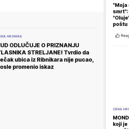
"Moja 
smrt":
"Oluje
poštu
Reag
RNA HRONIKA
UD ODLUČUJE O PRIZNANJU
LASNIKA STRELJANE! Tvrdio da
ečak ubica iz Ribnikara nije pucao,
osle promenio iskaz
CRNA HR
MONDO
koji j