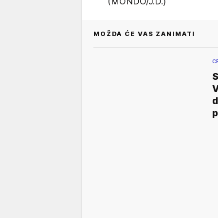
(MONDO/J.D.)
MOŽDA ĆE VAS ZANIMATI
C
S
V
d
p