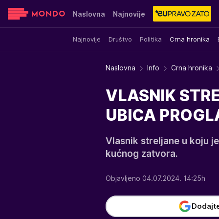
Naslovna
Najnovije
Najnovije
Društvo
Politika
Crna hronika
Sensa
Stvar ukusa
Yumama
Naslovna
Info
Crna hronika
VLASNIK STRE
UBICA PROGLA
Vlasnik streljane u koju 
kućnog zatvora.
Objavljeno 04.07.2024. 14:25h
Dodajt