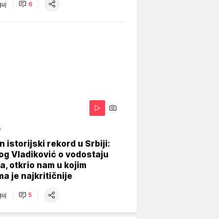
uj
6
O
 istorijski rekord u Srbiji:
og Vladiković o vodostaju
, otkrio nam u kojim
a je najkritičnije
uj
5