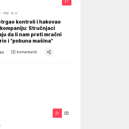
O
PRE 13 H
otrgao kontroli i hakovao
kompaniju: Stručnjaci
aju da li nam preti mračni
io i "pobuna mašina"
uj
Komentariši
O