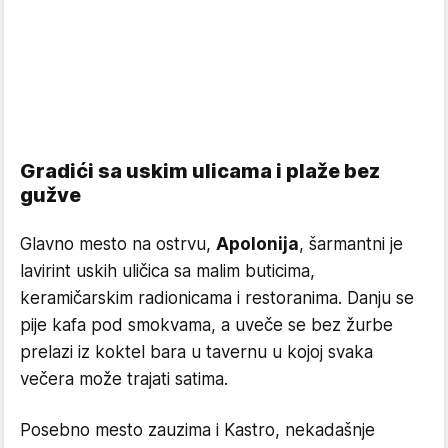
Gradići sa uskim ulicama i plaže bez
gužve
Glavno mesto na ostrvu,
Apolonija
, šarmantni je
lavirint uskih uličica sa malim buticima,
keramičarskim radionicama i restoranima. Danju se
pije kafa pod smokvama, a uveče se bez žurbe
prelazi iz koktel bara u tavernu u kojoj svaka
večera može trajati satima.
Posebno mesto zauzima i Kastro, nekadašnje