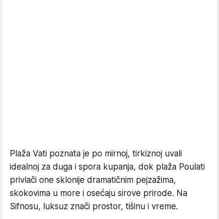
Plaža Vati poznata je po mirnoj, tirkiznoj uvali
idealnoj za duga i spora kupanja, dok plaža Poulati
privlači one sklonije dramatičnim pejzažima,
skokovima u more i osećaju sirove prirode. Na
Sifnosu, luksuz znači prostor, tišinu i vreme.