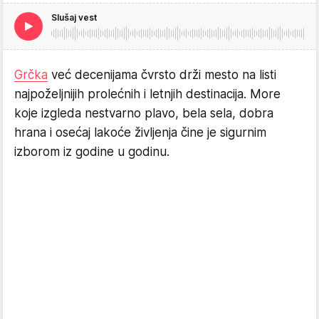
Slušaj vest
Grčka
već decenijama čvrsto drži mesto na listi
najpoželjnijih prolećnih i letnjih destinacija. More
koje izgleda nestvarno plavo, bela sela, dobra
hrana i osećaj lakoće življenja čine je sigurnim
izborom iz godine u godinu.