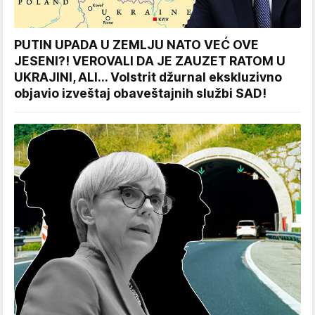
PUTIN UPADA U ZEMLJU NATO VEĆ OVE
JESENI?! VEROVALI DA JE ZAUZET RATOM U
UKRAJINI, ALI... Volstrit džurnal ekskluzivno
objavio izveštaj obaveštajnih službi SAD!