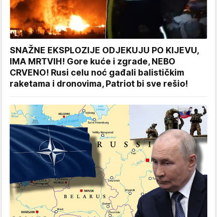
SNAŽNE EKSPLOZIJE ODJEKUJU PO KIJEVU,
IMA MRTVIH! Gore kuće i zgrade, NEBO
CRVENO! Rusi celu noć gađali balističkim
raketama i dronovima, Patriot bi sve rešio!