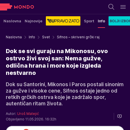
Naslovna
Najnovije
Sport
Info
Naslovna
Info
Svet
Sifnos – skriveni grčki raj
Dok se svi guraju na Mikonosu, ovo
ostrvo živi svoj san: Nema gužve,
odlična hrana i more koje izgleda
nestvarno
Dok su Santorini, Mikonos i Paros postali sinonim
za gužve i visoke cene, Sifnos ostaje jedno od
retkih grčkih ostrva koje je zadržalo spor,
autentičan ritam života.
Autor:
Uroš Matejić
Objavljeno 11.05.2026. 16:32h