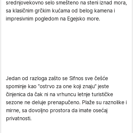
srednjovekovno selo smešteno na steni iznad mora,
sa klasičnim grčkim kućama od belog kamena i
impresivnim pogledom na Egejsko more.
Jedan od razloga zašto se Sifnos sve češće
spominje kao "ostrvo za one koji znaju" jeste
činjenica da čak ni na vrhuncu letnje turističke
sezone ne deluje prenapučeno. Plaže su raznolike i
mirne, sa dovoljno prostora da imate osećaj
privatnosti.