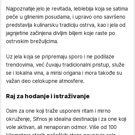
Najpoznatije jelo je revitada, leblebija koja se satima
peče u glinenim posudama, i upravo ono savršeno
predstavlja kulinarsku tradiciju ostrva, kao i jela od
jagnjetine začinjena divljim biljem koje raste po
ostrvskim brežuljcima.
Uz jela koja se pripremaju sporo i ne podilaze
trendovima, već čuvaju tradicionalni pristup, služe
se i lokalna vina, a mirisi origana i mora takođe su
važan deo celokupne atmosfere.
Raj za hodanje i istraživanje
Osim za one koji traže usporeni ritam i mirno
okruženje, Sifnos je idealna destinacija i za one koji
vole aktivan, ali nenaporan odmor. Više od 100