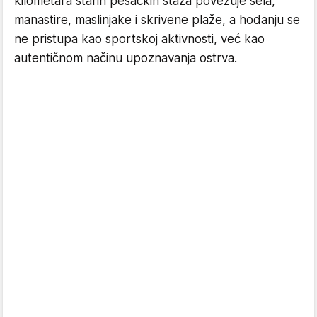
kilometara starih pešačkih staza povezuje sela,
manastire, maslinjake i skrivene plaže, a hodanju se
ne pristupa kao sportskoj aktivnosti, već kao
autentičnom načinu upoznavanja ostrva.