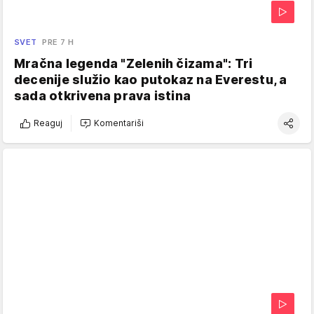
SVET
PRE 7 H
Mračna legenda "Zelenih čizama": Tri
decenije služio kao putokaz na Everestu, a
sada otkrivena prava istina
Reaguj
Komentariši