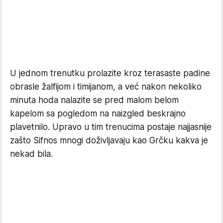
U jednom trenutku prolazite kroz terasaste padine
obrasle žalfijom i timijanom, a već nakon nekoliko
minuta hoda nalazite se pred malom belom
kapelom sa pogledom na naizgled beskrajno
plavetnilo. Upravo u tim trenucima postaje najjasnije
zašto Sifnos mnogi doživljavaju kao Grčku kakva je
nekad bila.