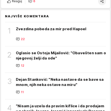
Reaguj
6
NAJVIŠE KOMENTARA
1
Zvezdina pobeda za mir pred Hapoel
22
2
Oglasio se Ostoja Mijailović: "Obavešten sam o
njegovoj želji da ode"
12
3
Dejan Stanković: "Neka nastave da se bave sa
mnom, njih neka ostave na miru"
11
4
"Nisam ja uzela da pravim kiflice i da prodajem