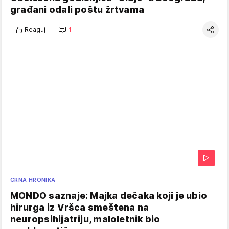
građani odali poštu žrtvama
Reaguj
1
CRNA HRONIKA
MONDO saznaje: Majka dečaka koji je ubio
hirurga iz Vršca smeštena na
neuropsihijatriju, maloletnik bio