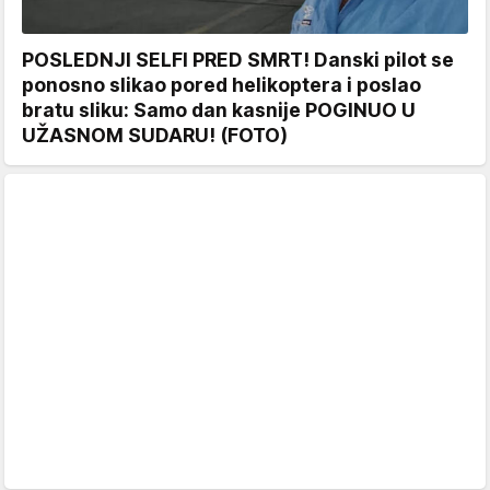
POSLEDNJI SELFI PRED SMRT! Danski pilot se
ponosno slikao pored helikoptera i poslao
bratu sliku: Samo dan kasnije POGINUO U
UŽASNOM SUDARU! (FOTO)