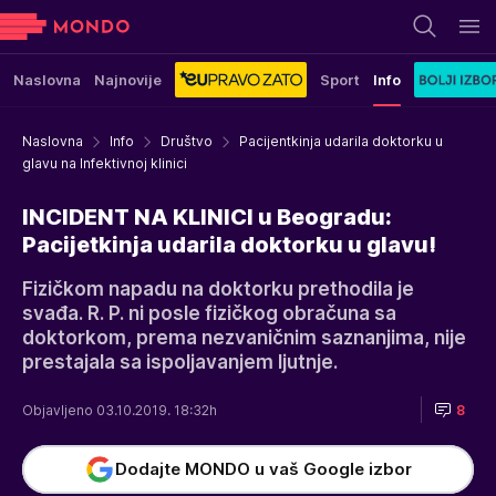
Naslovna
Najnovije
Sport
Info
Naslovna
Info
Društvo
Pacijentkinja udarila doktorku u
glavu na Infektivnoj klinici
INCIDENT NA KLINICI u Beogradu:
Pacijetkinja udarila doktorku u glavu!
Fizičkom napadu na doktorku prethodila je
svađa. R. P. ni posle fizičkog obračuna sa
doktorkom, prema nezvaničnim saznanjima, nije
prestajala sa ispoljavanjem ljutnje.
Objavljeno 03.10.2019. 18:32h
8
Dodajte MONDO u vaš Google izbor