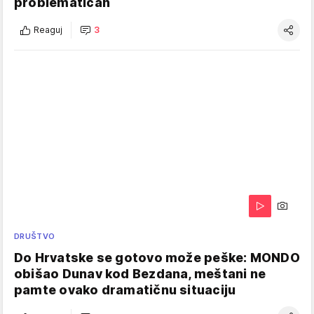
problematičan
Reaguj
3
DRUŠTVO
Do Hrvatske se gotovo može peške: MONDO
obišao Dunav kod Bezdana, meštani ne
pamte ovako dramatičnu situaciju