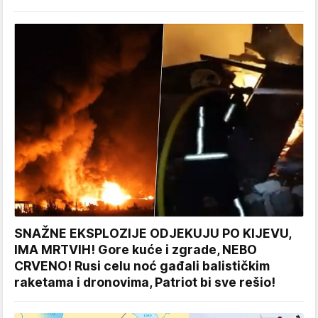
SNAŽNE EKSPLOZIJE ODJEKUJU PO KIJEVU,
IMA MRTVIH! Gore kuće i zgrade, NEBO
CRVENO! Rusi celu noć gađali balističkim
raketama i dronovima, Patriot bi sve rešio!