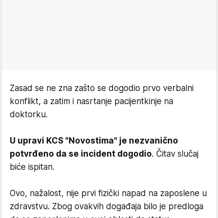
Zasad se ne zna zašto se dogodio prvo verbalni
konflikt, a zatim i nasrtanje pacijentkinje na
doktorku.
U upravi KCS "Novostima" je nezvanično
potvrđeno da se incident dogodio
. Čitav slučaj
biće ispitan.
Ovo, nažalost, nije prvi fizički napad na zaposlene u
zdravstvu. Zbog ovakvih događaja bilo je predloga