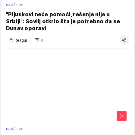
DRUŠTVO
"Pljuskovi neće pomoći, rešenje nije u
Srbiji": Sovilj otkrio šta je potrebno da se
Dunav oporavi
Reaguj
3
DRUŠTVO