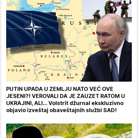
PUTIN UPADA U ZEMLJU NATO VEĆ OVE
JESENI?! VEROVALI DA JE ZAUZET RATOM U
UKRAJINI, ALI... Volstrit džurnal ekskluzivno
objavio izveštaj obaveštajnih službi SAD!