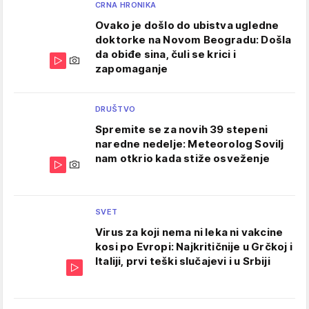
CRNA HRONIKA
Ovako je došlo do ubistva ugledne
doktorke na Novom Beogradu: Došla
da obiđe sina, čuli se krici i
zapomaganje
DRUŠTVO
Spremite se za novih 39 stepeni
naredne nedelje: Meteorolog Sovilj
nam otkrio kada stiže osveženje
SVET
Virus za koji nema ni leka ni vakcine
kosi po Evropi: Najkritičnije u Grčkoj i
Italiji, prvi teški slučajevi i u Srbiji