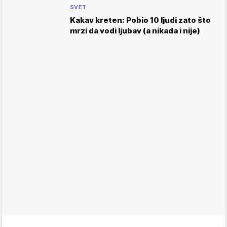
SVET
Kakav kreten: Pobio 10 ljudi zato što
mrzi da vodi ljubav (a nikada i nije)