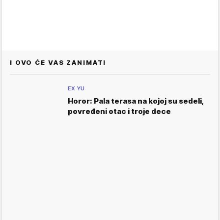
I OVO ĆE VAS ZANIMATI
EX YU
Horor: Pala terasa na kojoj su sedeli,
povređeni otac i troje dece