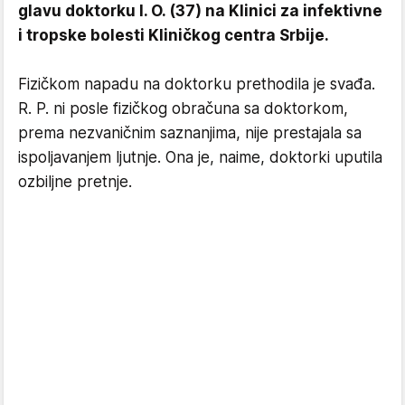
glavu doktorku I. O. (37) na Klinici za infektivne
i tropske bolesti Kliničkog centra Srbije.
Fizičkom napadu na doktorku prethodila je svađa.
R. P. ni posle fizičkog obračuna sa doktorkom,
prema nezvaničnim saznanjima, nije prestajala sa
ispoljavanjem ljutnje. Ona je, naime, doktorki uputila
ozbiljne pretnje.