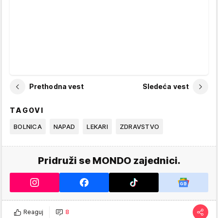
Prethodna vest
Sledeća vest
TAGOVI
BOLNICA
NAPAD
LEKARI
ZDRAVSTVO
Pridruži se MONDO zajednici.
Reaguj
8