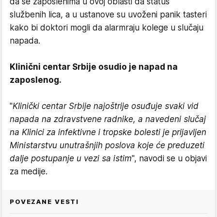
da se zaposlenima u ovoj oblasti da status
službenih lica, a u ustanove su uvoženi panik tasteri
kako bi doktori mogli da alarmraju kolege u slučaju
napada.
Klinični centar Srbije osudio je napad na
zaposlenog.
"
Klinički centar Srbije najoštrije osuđuje svaki vid
napada na zdravstvene radnike, a navedeni slučaj
na Klinici za infektivne i tropske bolesti je prijavljen
Ministarstvu unutrašnjih poslova koje će preduzeti
dalje postupanje u vezi sa istim
", navodi se u objavi
za medije.
POVEZANE VESTI