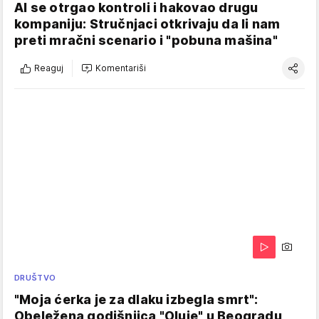
AI se otrgao kontroli i hakovao drugu
kompaniju: Stručnjaci otkrivaju da li nam
preti mračni scenario i "pobuna mašina"
Reaguj
Komentariši
DRUŠTVO
"Moja ćerka je za dlaku izbegla smrt":
Obeležena godišnjica "Oluje" u Beogradu,