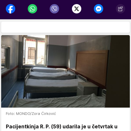
Foto: MONDO/Zora Ćirković
Pacijentkinja R. P. (59) udarila je u četvrtak u