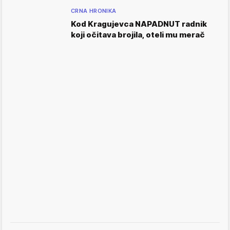
CRNA HRONIKA
Kod Kragujevca NAPADNUT radnik
koji očitava brojila, oteli mu merač