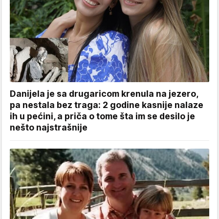
Danijela je sa drugaricom krenula na jezero,
pa nestala bez traga: 2 godine kasnije nalaze
ih u pećini, a priča o tome šta im se desilo je
nešto najstrašnije