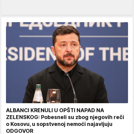
ALBANCI KRENULI U OPŠTI NAPAD NA
ZELENSKOG: Pobesneli su zbog njegovih reči
o Kosovu, u sopstvenoj nemoći najavljuju
ODGOVOR