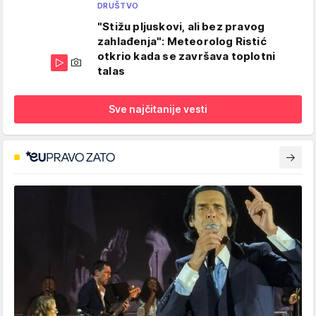
DRUŠTVO
"Stižu pljuskovi, ali bez pravog
zahlađenja": Meteorolog Ristić
otkrio kada se završava toplotni
talas
Sve najčitanije vesti