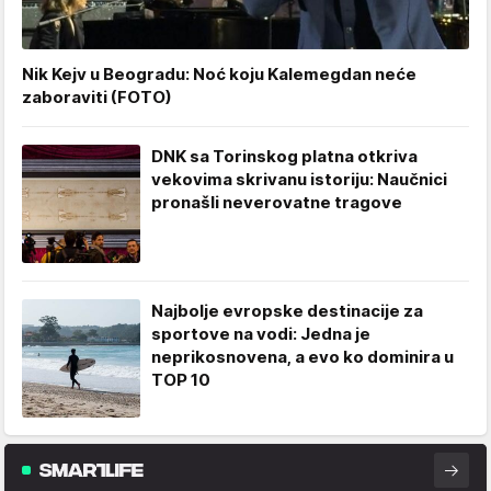
Nik Kejv u Beogradu: Noć koju Kalemegdan neće
zaboraviti (FOTO)
DNK sa Torinskog platna otkriva
vekovima skrivanu istoriju: Naučnici
pronašli neverovatne tragove
Najbolje evropske destinacije za
sportove na vodi: Jedna je
neprikosnovena, a evo ko dominira u
TOP 10