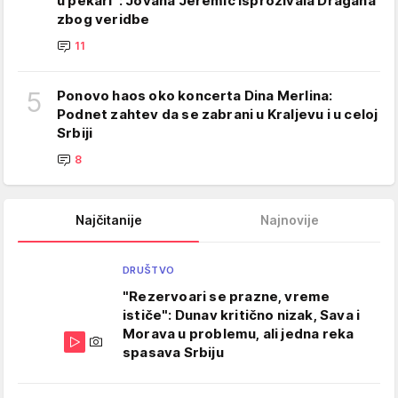
u pekari": Jovana Jeremić isprozivala Dragana
zbog veridbe
11
5
Ponovo haos oko koncerta Dina Merlina:
Podnet zahtev da se zabrani u Kraljevu i u celoj
Srbiji
8
Najčitanije
Najnovije
DRUŠTVO
"Rezervoari se prazne, vreme
ističe": Dunav kritično nizak, Sava i
Morava u problemu, ali jedna reka
spasava Srbiju