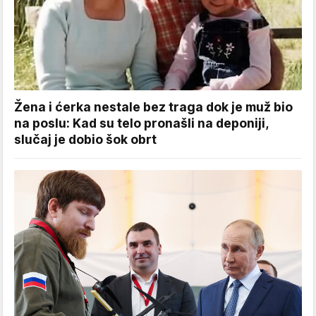
Žena i ćerka nestale bez traga dok je muž bio
na poslu: Kad su telo pronašli na deponiji,
slučaj je dobio šok obrt