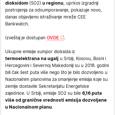
dioksidom
(SO2)
u regionu
, uprkos izgradnji
postrojenja za odsumporavanje, pokazuje novo,
danas objavljeno istraživanje mreže CEE
Bankwatch.
Izveštaj je dostupan
OVDE
.
Ukupne emisije sumpor dioksida iz
termoelektrana na ugalj
u Srbiji, Kosovu, Bosni i
Hercegovini i Severnoj Makedoniji su u 2018. godini
bili čak šest puta više nego što je bilo dozvoljeno u
Nacionalnim planovima za smanjenje emisija koje su
zemlje dostavile Sekretarijatu Energetske
zajednice. U Srbiji, emisije SO2 su bile
6,16 puta
više od granične vrednosti emisija dozvoljene
u Nacionalnom planu
.