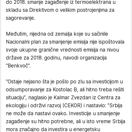
do 2018. smanje zagađenje iz termoelektrana u
skladu sa Direktivom o velikim postrojenjima za
sagorevanje.
Međutim, nijedna od zemalja koje su sačinile
Nacionalni plan za smanjenje emisija nije ispoštovala
svoje ukupne granične vrednosti emisija na nivou
države za 2018. godinu, navodi organizacija
"Benkvoč".
"Ostaje nejasno šta je pošlo po zlu sa investicijom u
odsumporavanje za Kostolac B, ali hitno treba rešiti
situaciju", naglasio je Kalmar Zvezdan iz Centra za
ekologiju i održivi razvoj (CEKOR) i nastavio: "Srbija
ne može da nastavi ovako. Investicije u smanjenje
zagađenje su hitno potrebne, ali u isto vreme Srbija
mora značajno da investira u energetsku