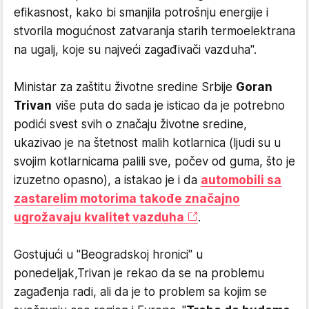
efikasnost, kako bi smanjila potrošnju energije i
stvorila mogućnost zatvaranja starih termoelektrana
na ugalj, koje su najveći zagađivači vazduha".
Ministar za zaštitu životne sredine Srbije
Goran
Trivan
više puta do sada je isticao da je potrebno
podići svest svih o značaju životne sredine,
ukazivao je na štetnost malih kotlarnica (ljudi su u
svojim kotlarnicama palili sve, počev od guma, što je
izuzetno opasno), a istakao je i da
automobili sa
zastarelim motorima takođe značajno
ugrožavaju kvalitet vazduha
.
Gostujući u "Beogradskoj hronici" u
ponedeljak,Trivan je rekao da se na problemu
zagađenja radi, ali da je to problem sa kojim se