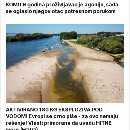
KOMU 9 godina proživljavao je agoniju, sada
se oglasio njegov otac potresnom porukom
AKTIVIRANO 180 KG EKSPLOZIVA POD
VODOM! Evropi se crno piše - za ovo nemaju
rešenje! Vlasti primorane da uvedu HITNE
mere (FOTO)