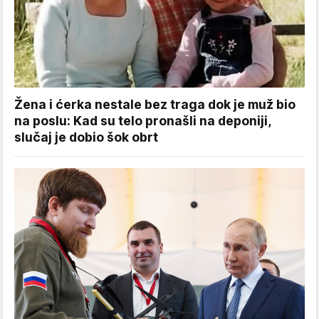
Žena i ćerka nestale bez traga dok je muž bio
na poslu: Kad su telo pronašli na deponiji,
slučaj je dobio šok obrt