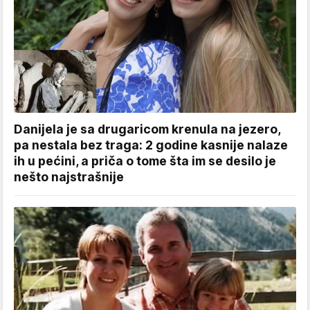
Danijela je sa drugaricom krenula na jezero,
pa nestala bez traga: 2 godine kasnije nalaze
ih u pećini, a priča o tome šta im se desilo je
nešto najstrašnije