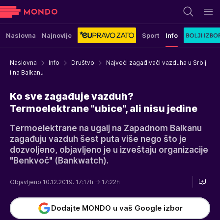
Naslovna
Najnovije
Sport
Info
Naslovna
Info
Društvo
Najveći zagađivači vazduha u Srbiji
i na Balkanu
Ko sve zagađuje vazduh?
Termoelektrane "ubice", ali nisu jedine
Termoelektrane na ugalj na Zapadnom Balkanu
zagađuju vazduh šest puta više nego što je
dozvoljeno, objavljeno je u izveštaju organizacije
"Benkvoč" (Bankwatch).
Objavljeno 10.12.2019. 17:17h
→ 17:22h
Dodajte MONDO u vaš Google izbor