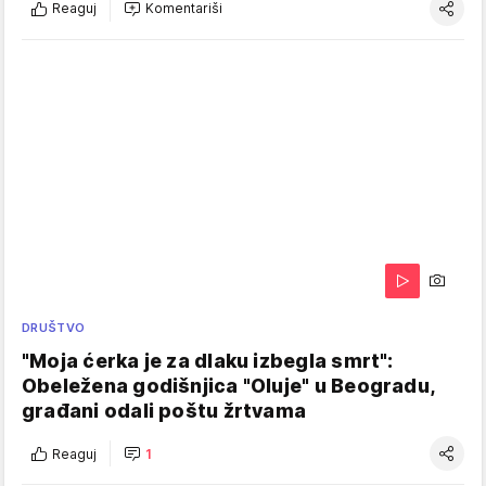
Reaguj
Komentariši
DRUŠTVO
"Moja ćerka je za dlaku izbegla smrt":
Obeležena godišnjica "Oluje" u Beogradu,
građani odali poštu žrtvama
Reaguj
1