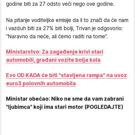
godine biti za 27 odsto veći nego ove godine.
Na pitanje voditeljke emisije da li to znači da će nam
i vazduh biti za 27% biti bolji, Trivan je odgovorio:
"Naravno da neće, ali ćemo raditi na tome".
Ministarstvo: Za zagađenje krivi stari
automobili, građani vozite bolja kola
Evo OD KADA će biti "stavljena rampa" na uvoz
euro3 polovnih automobila
Ministar obećao: Niko ne sme da vam zabrani
"ljubimca" koji ima stari motor (POGLEDAJTE)