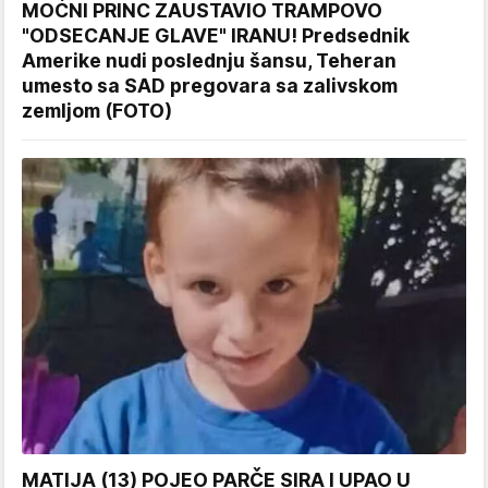
MOĆNI PRINC ZAUSTAVIO TRAMPOVO
"ODSECANJE GLAVE" IRANU! Predsednik
Amerike nudi poslednju šansu, Teheran
umesto sa SAD pregovara sa zalivskom
zemljom (FOTO)
MATIJA (13) POJEO PARČE SIRA I UPAO U