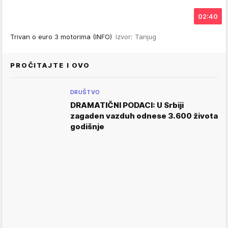
02:40
Trivan o euro 3 motorima (INFO)
Izvor: Tanjug
PROČITAJTE I OVO
DRUŠTVO
DRAMATIČNI PODACI: U Srbiji
zagaden vazduh odnese 3.600 života
godišnje