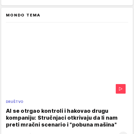
MONDO TEMA
DRUŠTVO
AI se otrgao kontroli i hakovao drugu
kompaniju: Stručnjaci otkrivaju da li nam
preti mračni scenario i "pobuna mašina"