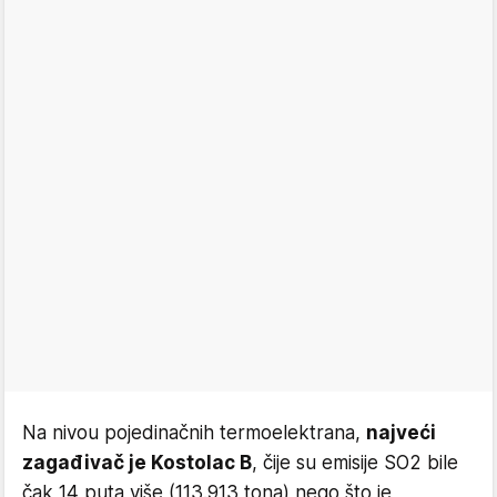
Na nivou pojedinačnih termoelektrana,
najveći
zagađivač je Kostolac B
, čije su emisije SO2 bile
čak 14 puta više (113.913 tona) nego što je