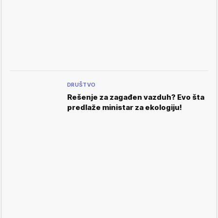
DRUŠTVO
Rešenje za zagađen vazduh? Evo šta
predlaže ministar za ekologiju!