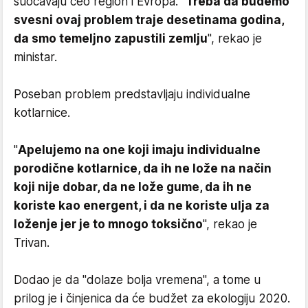
suočavaju ceo region i Evropa. "
Treba da budemo
svesni ovaj problem traje desetinama godina,
da smo temeljno zapustili zemlju
", rekao je
ministar.
Poseban problem predstavljaju individualne
kotlarnice.
"
Apelujemo na one koji imaju individualne
porodične kotlarnice, da ih ne lože na način
koji nije dobar, da ne lože gume, da ih ne
koriste kao energent, i da ne koriste ulja za
loženje jer je to mnogo toksično
", rekao je
Trivan.
Dodao je da "dolaze bolja vremena", a tome u
prilog je i činjenica da će budžet za ekologiju 2020.