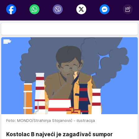
Foto: MONDO/Strahinja Stojanović - ilustracija
Kostolac B najveći je zagađivač sumpor