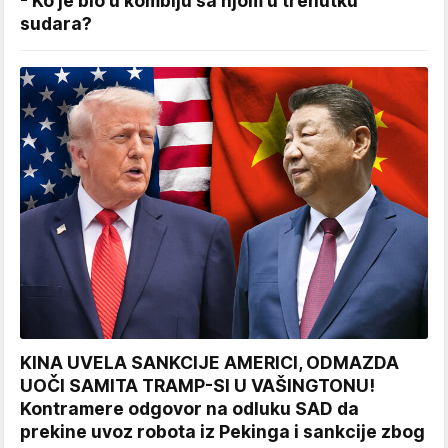
- Ko je bio u kombiju sa njom u trenutku
sudara?
KINA UVELA SANKCIJE AMERICI, ODMAZDA
UOČI SAMITA TRAMP-SI U VAŠINGTONU!
Kontramere odgovor na odluku SAD da
prekine uvoz robota iz Pekinga i sankcije zbog