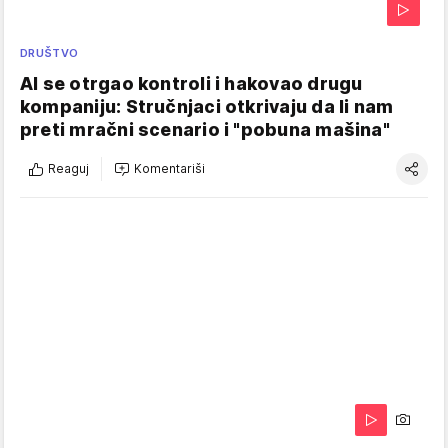
DRUŠTVO
AI se otrgao kontroli i hakovao drugu
kompaniju: Stručnjaci otkrivaju da li nam
preti mračni scenario i "pobuna mašina"
Reaguj
Komentariši