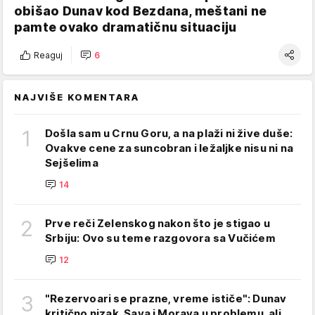
obišao Dunav kod Bezdana, meštani ne
pamte ovako dramatičnu situaciju
Reaguj
6
NAJVIŠE KOMENTARA
1
Došla sam u Crnu Goru, a na plaži ni žive duše:
Ovakve cene za suncobran i ležaljke nisu ni na
Sejšelima
14
2
Prve reči Zelenskog nakon što je stigao u
Srbiju: Ovo su teme razgovora sa Vučićem
12
3
"Rezervoari se prazne, vreme ističe": Dunav
kritično nizak, Sava i Morava u problemu, ali