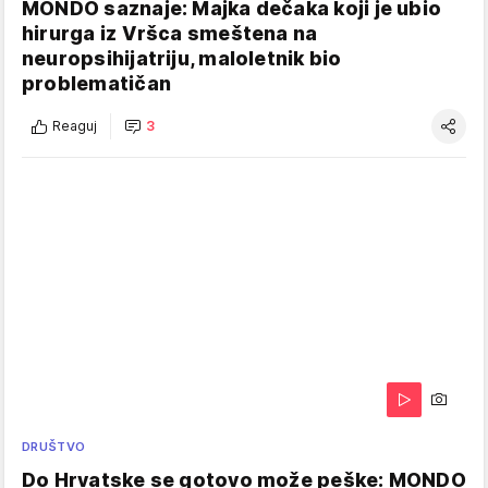
MONDO saznaje: Majka dečaka koji je ubio
hirurga iz Vršca smeštena na
neuropsihijatriju, maloletnik bio
problematičan
Reaguj
3
DRUŠTVO
Do Hrvatske se gotovo može peške: MONDO