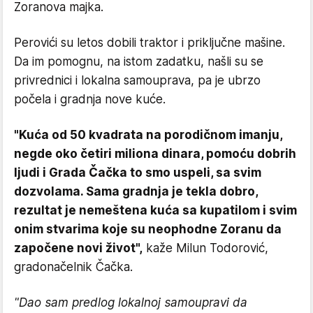
Zoranova majka.
Perovići su letos dobili traktor i priključne mašine.
Da im pomognu, na istom zadatku, našli su se
privrednici i lokalna samouprava, pa je ubrzo
počela i gradnja nove kuće.
"Kuća od 50 kvadrata na porodičnom imanju,
negde oko četiri miliona dinara, pomoću dobrih
ljudi i Grada Čačka to smo uspeli, sa svim
dozvolama. Sama gradnja je tekla dobro,
rezultat je nemeštena kuća sa kupatilom i svim
onim stvarima koje su neophodne Zoranu da
započene novi život",
kaže Milun Todorović,
gradonačelnik Čačka.
"Dao sam predlog lokalnoj samoupravi da