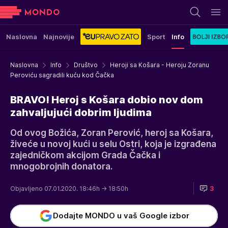
Naslovna
Najnovije
Sport
Info
Naslovna
Info
Društvo
Heroji sa Košara - Heroju Zoranu
Peroviću sagradili kuću kod Čačka
BRAVO! Heroj s Košara dobio nov dom
zahvaljujući dobrim ljudima
Od ovog Božića, Zoran Perović, heroj sa Košara,
živeće u novoj kući u selu Ostri, koja je izgrađena
zajedničkom akcijom Grada Čačka i
mnogobrojnih donatora.
Objavljeno 07.01.2020. 18:46h
→ 18:50h
3
Dodajte MONDO u vaš Google izbor