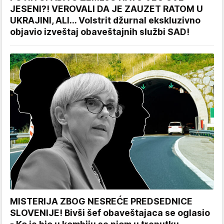
JESENI?! VEROVALI DA JE ZAUZET RATOM U
UKRAJINI, ALI... Volstrit džurnal ekskluzivno
objavio izveštaj obaveštajnih službi SAD!
MISTERIJA ZBOG NESREĆE PREDSEDNICE
SLOVENIJE! Bivši šef obaveštajaca se oglasio