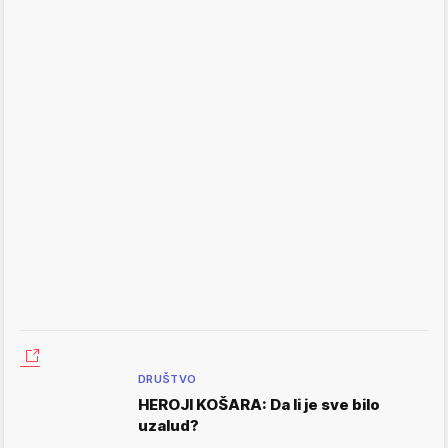
DRUŠTVO
HEROJI KOŠARA: Da li je sve bilo
uzalud?