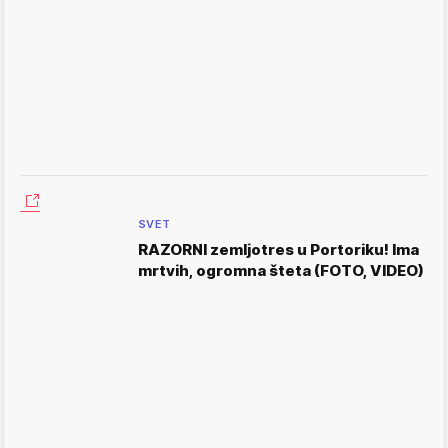
SVET
RAZORNI zemljotres u Portoriku! Ima
mrtvih, ogromna šteta (FOTO, VIDEO)