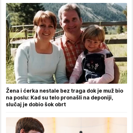
Žena i ćerka nestale bez traga dok je muž bio
na poslu: Kad su telo pronašli na deponiji,
slučaj je dobio šok obrt