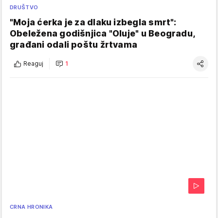
DRUŠTVO
"Moja ćerka je za dlaku izbegla smrt":
Obeležena godišnjica "Oluje" u Beogradu,
građani odali poštu žrtvama
Reaguj
1
CRNA HRONIKA