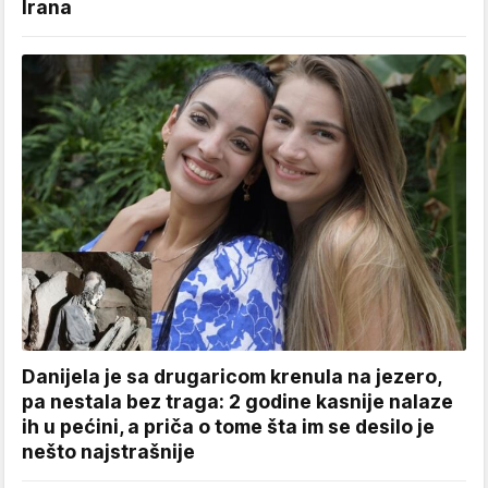
Irana
Danijela je sa drugaricom krenula na jezero,
pa nestala bez traga: 2 godine kasnije nalaze
ih u pećini, a priča o tome šta im se desilo je
nešto najstrašnije