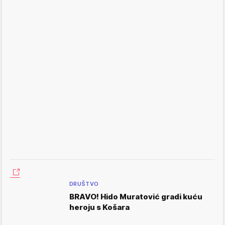
DRUŠTVO
BRAVO! Hido Muratović gradi kuću
heroju s Košara