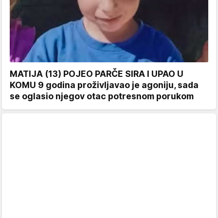
MATIJA (13) POJEO PARČE SIRA I UPAO U
KOMU 9 godina proživljavao je agoniju, sada
se oglasio njegov otac potresnom porukom