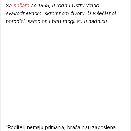
Sa
Košara
se 1999, u rodnu Ostru vratio
svakodnevnom, skromnom životu. U višečlanoj
porodici, samo on i brat mogli su u nadnicu.
"Roditelji nemaju primanja, braća nisu zaposlena.