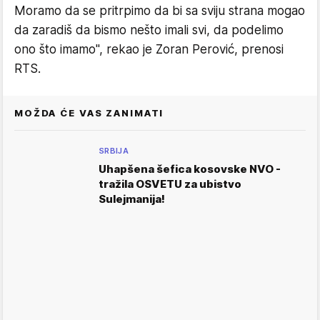
Moramo da se pritrpimo da bi sa sviju strana mogao
da zaradiš da bismo nešto imali svi, da podelimo
ono što imamo", rekao je Zoran Perović, prenosi
RTS.
MOŽDA ĆE VAS ZANIMATI
SRBIJA
Uhapšena šefica kosovske NVO -
tražila OSVETU za ubistvo
Sulejmanija!