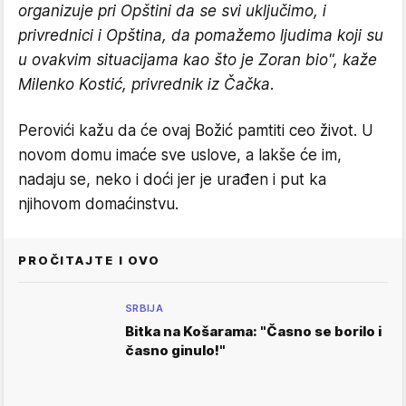
organizuje pri Opštini da se svi uključimo, i
privrednici i Opština, da pomažemo ljudima koji su
u ovakvim situacijama kao što je Zoran bio", kaže
Milenko Kostić, privrednik iz Čačka.
Perovići kažu da će ovaj Božić pamtiti ceo život. U
novom domu imaće sve uslove, a lakše će im,
nadaju se, neko i doći jer je urađen i put ka
njihovom domaćinstvu.
PROČITAJTE I OVO
SRBIJA
Bitka na Košarama: "Časno se borilo i
časno ginulo!"