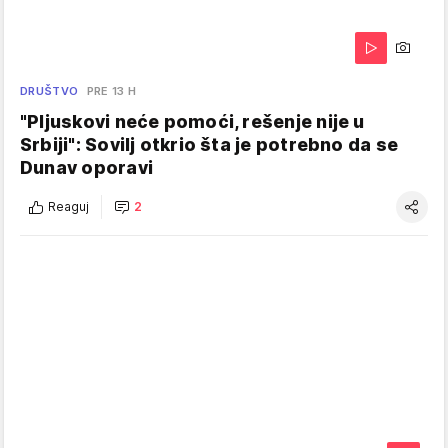
DRUŠTVO
PRE 13 H
"Pljuskovi neće pomoći, rešenje nije u
Srbiji": Sovilj otkrio šta je potrebno da se
Dunav oporavi
Reaguj
2