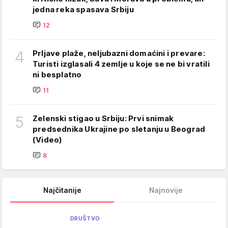
jedna reka spasava Srbiju
12
4
Prljave plaže, neljubazni domaćini i prevare:
Turisti izglasali 4 zemlje u koje se ne bi vratili
ni besplatno
11
5
Zelenski stigao u Srbiju: Prvi snimak
predsednika Ukrajine po sletanju u Beograd
(Video)
8
Najčitanije
Najnovije
DRUŠTVO