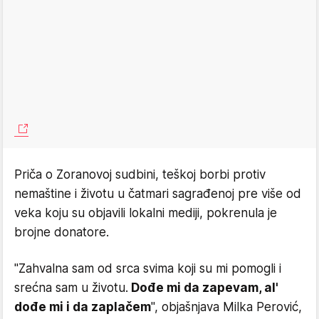
Priča o Zoranovoj sudbini, teškoj borbi protiv
nemaštine i životu u čatmari sagrađenoj pre više od
veka koju su objavili lokalni mediji, pokrenula je
brojne donatore.
"Zahvalna sam od srca svima koji su mi pomogli i
srećna sam u životu.
Dođe mi da zapevam, al'
dođe mi i da zaplačem
", objašnjava Milka Perović,