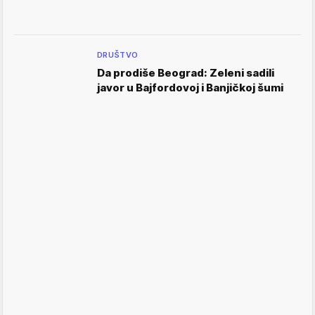
DRUŠTVO
Da prodiše Beograd: Zeleni sadili
javor u Bajfordovoj i Banjičkoj šumi