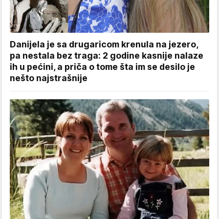
Danijela je sa drugaricom krenula na jezero,
pa nestala bez traga: 2 godine kasnije nalaze
ih u pećini, a priča o tome šta im se desilo je
nešto najstrašnije