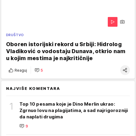
DRUŠTVO
Oboren istorijski rekord u Srbiji: Hidrolog
Vladiković o vodostaju Dunava, otkrio nam
u kojim mestima je najkritičnije
Reaguj
5
NAJVIŠE KOMENTARA
1
Top 10 pesama koje je Dino Merlin ukrao:
Zgrnuo lovu na plagijatima, a sad najrigorozniji
da naplati drugima
9