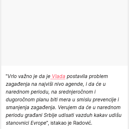
"
Vrlo važno je da je
Vlada
postavila problem
zagađenja na najviši nivo agende, i da će u
narednom periodu, na srednjeročnom i
dugoročnom planu biti mera u smislu prevencije i
smanjenja zagađenja. Verujem da će u narednom
periodu građani Srbije udisati vazduh kakav udišu
stanovnici Evrope
", istakao je Radović.