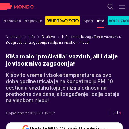
Naslovna
Najnovije
Sport
Info
Naslovna
Info
Društvo
Kiša smanjila zagađenje vazduha u
Beogradu, ali zagađenje i dalje na visokom nivou
Kiša malo "pročistila" vazduh, ali i dalje
je visok nivo zagađenja!
Kišovito vreme i visoke temperature za ovo
doba godine uticala je na koncetraciju PM-10
čestica u vazduhu koja je niža u odnosu na
prethodna dva dana, ali zagađenje i dalje ostaje
na visokom nivou!
Objavljeno 27.01.2020. 12:29h
1
Dodajte MONDO u vaš Google izbor