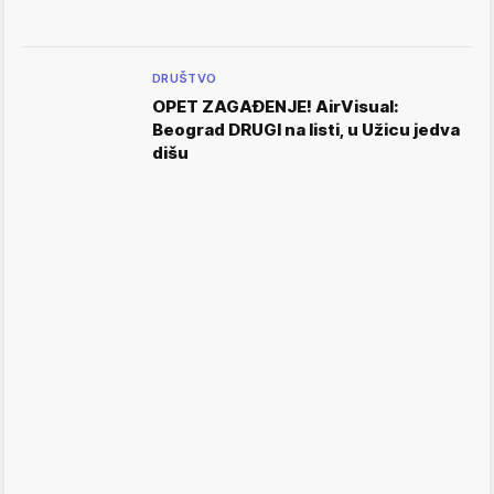
DRUŠTVO
OPET ZAGAĐENJE! AirVisual:
Beograd DRUGI na listi, u Užicu jedva
dišu