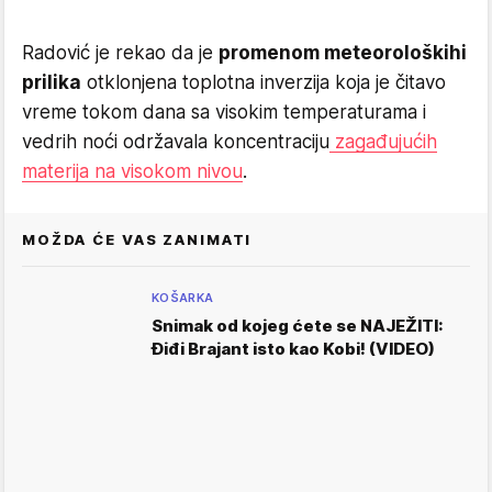
Radović je rekao da je
promenom meteorološkihi
prilika
otklonjena toplotna inverzija koja je čitavo
vreme tokom dana sa visokim temperaturama i
vedrih noći održavala koncentraciju
zagađujućih
materija na visokom nivou
.
MOŽDA ĆE VAS ZANIMATI
KOŠARKA
Snimak od kojeg ćete se NAJEŽITI:
Điđi Brajant isto kao Kobi! (VIDEO)