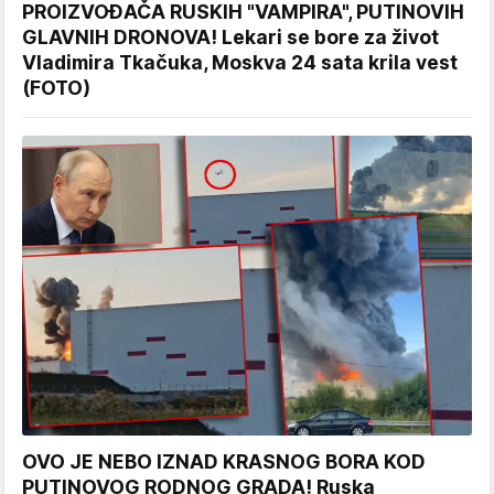
PROIZVOĐAČA RUSKIH "VAMPIRA", PUTINOVIH
GLAVNIH DRONOVA! Lekari se bore za život
Vladimira Tkačuka, Moskva 24 sata krila vest
(FOTO)
OVO JE NEBO IZNAD KRASNOG BORA KOD
PUTINOVOG RODNOG GRADA! Ruska