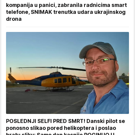
kompanija u panici, zabranila radnicima smart
telefone, SNIMAK trenutka udara ukrajinskog
drona
POSLEDNJI SELFI PRED SMRT! Danski pilot se
ponosno slikao pored helikoptera i poslao
bratu sliku: Samo dan kasnije POGINUO U