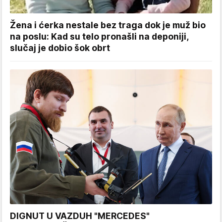
Žena i ćerka nestale bez traga dok je muž bio
na poslu: Kad su telo pronašli na deponiji,
slučaj je dobio šok obrt
DIGNUT U VAZDUH "MERCEDES"