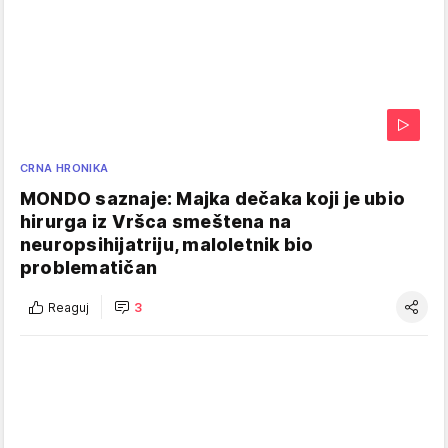
CRNA HRONIKA
MONDO saznaje: Majka dečaka koji je ubio
hirurga iz Vršca smeštena na
neuropsihijatriju, maloletnik bio
problematičan
Reaguj
3