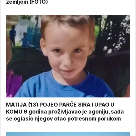
zemljom (FOTO)
MATIJA (13) POJEO PARČE SIRA I UPAO U
KOMU 9 godina proživljavao je agoniju, sada
se oglasio njegov otac potresnom porukom