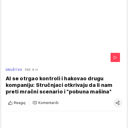
DRUŠTVO
PRE 9 H
AI se otrgao kontroli i hakovao drugu
kompaniju: Stručnjaci otkrivaju da li nam
preti mračni scenario i "pobuna mašina"
Reaguj
Komentariši