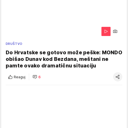
DRUŠTVO
Do Hrvatske se gotovo može peške: MONDO
obišao Dunav kod Bezdana, meštani ne
pamte ovako dramatičnu situaciju
Reaguj
6