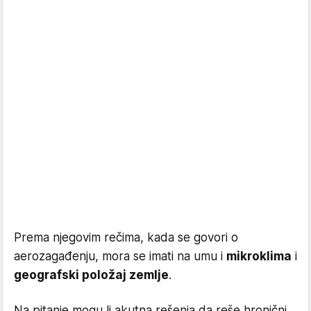
Prema njegovim rečima, kada se govori o
aerozagađenju, mora se imati na umu i
mikroklima
i
geografski položaj zemlje
.
Na pitanje mogu li akutna rešenja da reše hronični