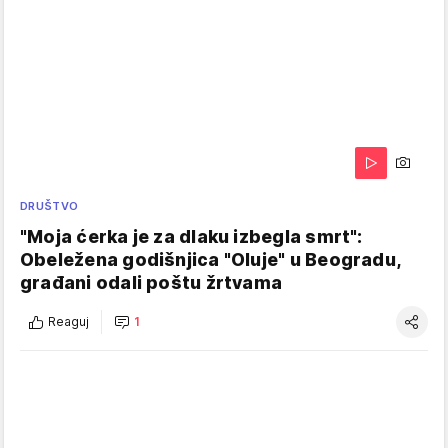
DRUŠTVO
"Moja ćerka je za dlaku izbegla smrt":
Obeležena godišnjica "Oluje" u Beogradu,
građani odali poštu žrtvama
Reaguj
1