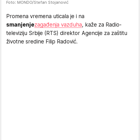
Foto: MONDO/Stefan Stojanović
Promena vremena uticala je i na
smanjenje
zagađenja vazduha
, kaže za Radio-
televiziju Srbije (RTS) direktor Agencije za zaštitu
životne sredine Filip Radović.