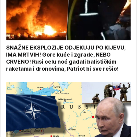
SNAŽNE EKSPLOZIJE ODJEKUJU PO KIJEVU,
IMA MRTVIH! Gore kuće i zgrade, NEBO
CRVENO! Rusi celu noć gađali balističkim
raketama i dronovima, Patriot bi sve rešio!