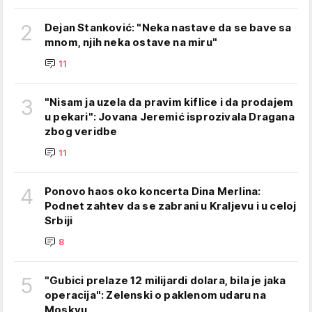
2
Dejan Stanković: "Neka nastave da se bave sa
mnom, njih neka ostave na miru"
11
3
"Nisam ja uzela da pravim kiflice i da prodajem
u pekari": Jovana Jeremić isprozivala Dragana
zbog veridbe
11
4
Ponovo haos oko koncerta Dina Merlina:
Podnet zahtev da se zabrani u Kraljevu i u celoj
Srbiji
8
5
"Gubici prelaze 12 milijardi dolara, bila je jaka
operacija": Zelenski o paklenom udaru na
Moskvu