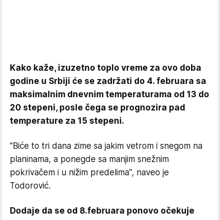
Kako kaže, izuzetno toplo vreme za ovo doba
godine u Srbiji će se zadržati do 4. februara sa
maksimalnim dnevnim temperaturama od 13 do
20 stepeni, posle čega se prognozira pad
temperature za 15 stepeni.
''Biće to tri dana zime sa jakim vetrom i snegom na
planinama, a ponegde sa manjim snežnim
pokrivačem i u nižim predelima'', naveo je
Todorović.
Dodaje da se od 8.februara ponovo očekuje