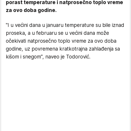
porast temperature i natprosečno toplo vreme
za ovo doba godine.
''I u većini dana u januaru temperature su bile iznad
proseka, a u februaru se u većini dana može
očekivati natprosečno toplo vreme za ovo doba
godine, uz povremena kratkotrajna zahlađenja sa
kišom i snegom'', naveo je Todorović.