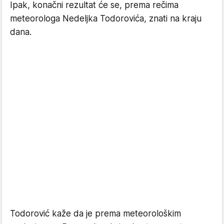
Ipak, konačni rezultat će se, prema rečima
meteorologa Nedeljka Todorovića, znati na kraju
dana.
Todorović kaže da je prema meteorološkim