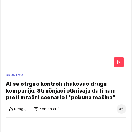
DRUŠTVO
AI se otrgao kontroli i hakovao drugu
kompaniju: Stručnjaci otkrivaju da li nam
preti mračni scenario i "pobuna mašina"
Reaguj
Komentariši