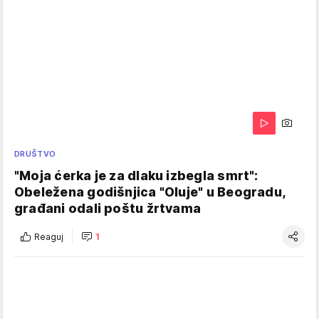
DRUŠTVO
"Moja ćerka je za dlaku izbegla smrt":
Obeležena godišnjica "Oluje" u Beogradu,
građani odali poštu žrtvama
Reaguj
1