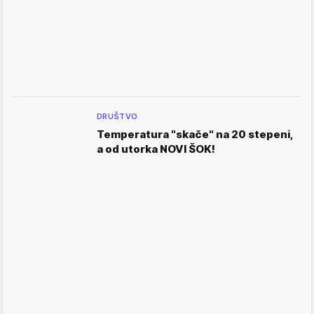
DRUŠTVO
Temperatura "skače" na 20 stepeni,
a od utorka NOVI ŠOK!