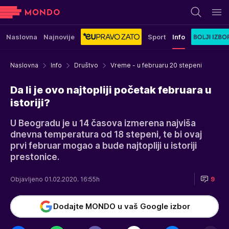
Naslovna
Najnovije
Sport
Info
Naslovna
Info
Društvo
Vreme - u februaru 20 stepeni
Da li je ovo najtopliji početak februara u
istoriji?
U Beogradu je u 14 časova izmerena najviša
dnevna temperatura od 18 stepeni, te bi ovaj
prvi februar mogao a bude najtopliji u istoriji
prestonice.
Objavljeno 01.02.2020. 16:55h
9
Dodajte MONDO u vaš Google izbor