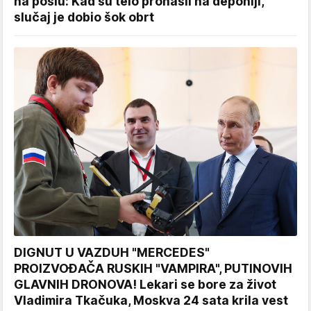
na poslu: Kad su telo pronašli na deponiji,
slučaj je dobio šok obrt
DIGNUT U VAZDUH "MERCEDES"
PROIZVOĐAČA RUSKIH "VAMPIRA", PUTINOVIH
GLAVNIH DRONOVA! Lekari se bore za život
Vladimira Tkačuka, Moskva 24 sata krila vest