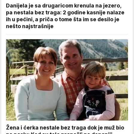
Danijela je sa drugaricom krenula na jezero,
pa nestala bez traga: 2 godine kasnije nalaze
ih u pećini, a priča o tome šta im se desilo je
nešto najstrašnije
Žena i ćerka nestale bez traga dok je muž bio