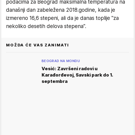
podacima za Beograd maksimalna temperatura na
današnji dan zabeležena 2018.godine, kada je
izmereno 16,6 stepeni, ali da je danas toplije ''za
nekoliko desetih delova stepena''.
MOŽDA ĆE VAS ZANIMATI
BEOGRAD NA MONDU
Vesić: Završeni radovi u
Karađorđevoj, Savski park do 1.
septembra