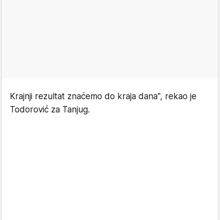
Krajnji rezultat znaćemo do kraja dana'', rekao je
Todorović za Tanjug.