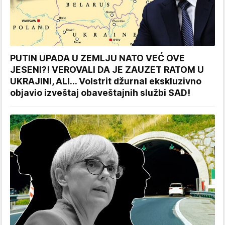
PUTIN UPADA U ZEMLJU NATO VEĆ OVE
JESENI?! VEROVALI DA JE ZAUZET RATOM U
UKRAJINI, ALI... Volstrit džurnal ekskluzivno
objavio izveštaj obaveštajnih službi SAD!