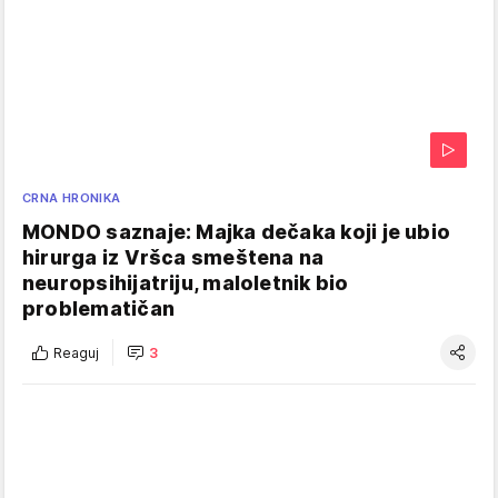
CRNA HRONIKA
MONDO saznaje: Majka dečaka koji je ubio
hirurga iz Vršca smeštena na
neuropsihijatriju, maloletnik bio
problematičan
Reaguj
3