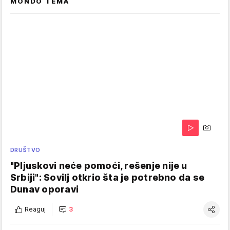
MONDO TEMA
DRUŠTVO
"Pljuskovi neće pomoći, rešenje nije u
Srbiji": Sovilj otkrio šta je potrebno da se
Dunav oporavi
Reaguj
3