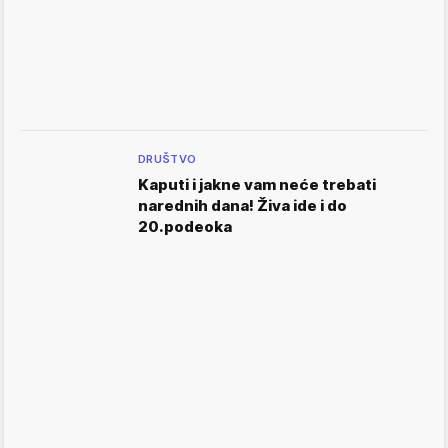
DRUŠTVO
Kaputi i jakne vam neće trebati
narednih dana! Živa ide i do
20.podeoka