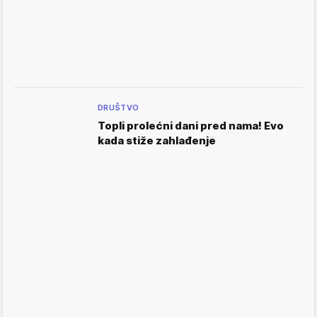
DRUŠTVO
Topli prolećni dani pred nama! Evo
kada stiže zahlađenje