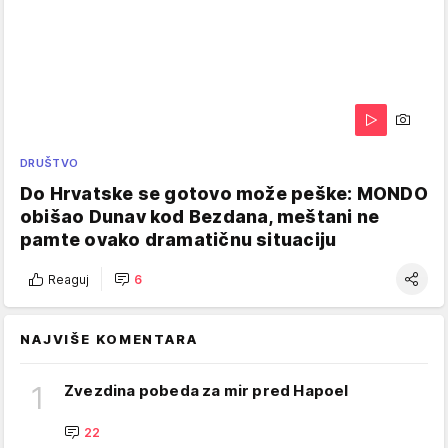
DRUŠTVO
Do Hrvatske se gotovo može peške: MONDO
obišao Dunav kod Bezdana, meštani ne
pamte ovako dramatičnu situaciju
Reaguj
6
NAJVIŠE KOMENTARA
1
Zvezdina pobeda za mir pred Hapoel
22